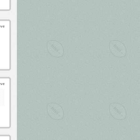
éve
éve