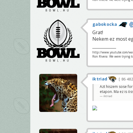
gabokocka
Grat!
Nekem ez most egy
http://www.youtube.com/wa
Ron Rivera: We were trying t
iktriad
86 48
Azt hiszem sose fo
etapon. Ma ez is öss
iktriad