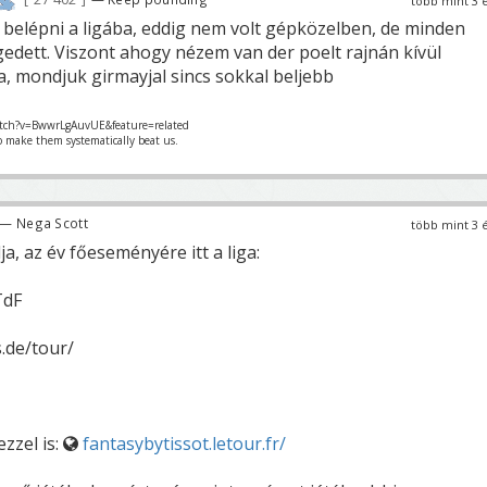
több mint 3 
belépni a ligába, eddig nem volt gépközelben, de minden
edett. Viszont ahogy nézem van der poelt rajnán kívül
, mondjuk girmayjal sincs sokkal beljebb
tch?v=BwwrLgAuvUE&feature=related
o make them systematically beat us.
— Nega Scott
több mint 3 
, az év főeseményére itt a liga:
TdF
.de/tour/
ezzel is:
fantasybytissot.letour.fr/