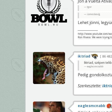
Jön a Vuelta Ativa
Igor
somoskovig
Lehet jönni, legy
http://www.youtube.com/wa
Ron Rivera: We were trying t
iktriad
86 48
Iktriad, szépen tel
eaglesmcnabb
Pedig gondolkozta
Szerkesztette:
iktri
eaglesmcnabb