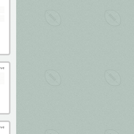
éve
éve