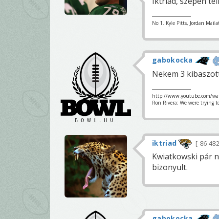
Iktriad, szépen te
No 1. Kyle Pitts, Jordan Maila
gabokocka
Nekem 3 kibaszott
http://www.youtube.com/wa
Ron Rivera: We were trying t
iktriad
86 48
Kwiatkowski pár n
bizonyult.
gabokocka