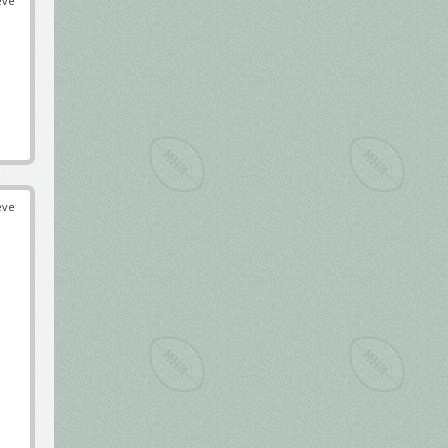
éve
éve