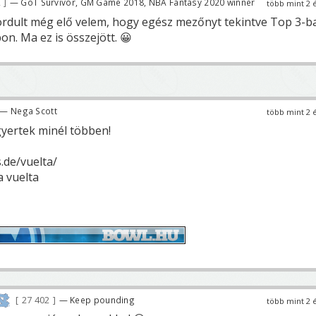
2
— GoT Survivor, GM Game 2018, NBA Fantasy 2020 winner
több mint 2 
ordult még elő velem, hogy egész mezőnyt tekintve Top 3-b
n. Ma ez is összejött. 😀
— Nega Scott
több mint 2 
gyertek minél többen!
.de/vuelta/
a vuelta
27 402
— Keep pounding
több mint 2 