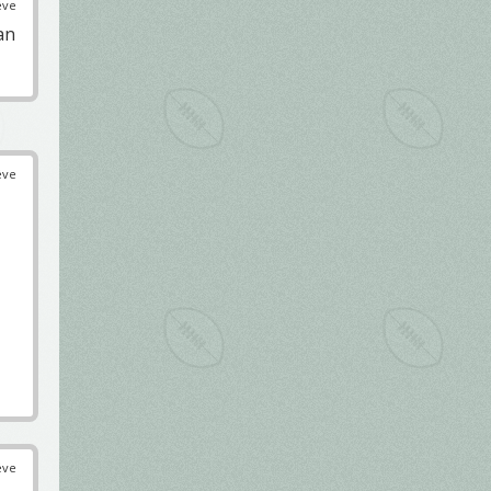
éve
an
éve
éve