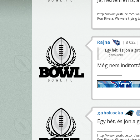
http://www.youtube.com/wa
Ron Rivera: We were trying t
Rajna
8 032
Egy hét, és jön a gi
gabokocka
Még nem indították 
gabokocka
Egy hét, és jön a 
http://www.youtube.com/wa
Ron Rivera: We were trying t