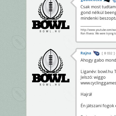
Csak most tudtam 
gond nélkül beeng
mindenki beszopta
http://www.youtube.com/wa
Ron Rivera: We were trying t
Rajna
8 032
Ahogy gabo mondja
Liganév: bowl.hu 
Jelszó: wiggo
www.cyclinggames
Hajrá!
Én játszani fogok 