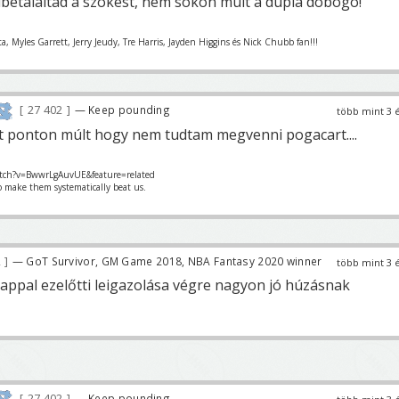
libetalaltad a szokest, nem sokon múlt a dupla dobogó!
ta, Myles Garrett, Jerry Jeudy, Tre Harris, Jayden Higgins és Nick Chubb fan!!!
27 402
— Keep pounding
több mint 3 
 ponton múlt hogy nem tudtam megvenni pogacart....
tch?v=BwwrLgAuvUE&feature=related
o make them systematically beat us.
2
— GoT Survivor, GM Game 2018, NBA Fantasy 2020 winner
több mint 3 
appal ezelőtti leigazolása végre nagyon jó húzásnak
27 402
— Keep pounding