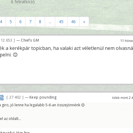
6 feliratkozó
4
5
6
7
8
...
45
46
»
12 653
— Chiefs GM
11 hóna
ék a kerékpár topicban, ha valaki azt véletlenül nem olvasná
pelni. 😊
27 402
— Keep pounding
több mint 2 
 a giro, jó lenne ha legalabb 5-6-an összejönnénk 😊
l az oldalt...
tavalyi jön be...