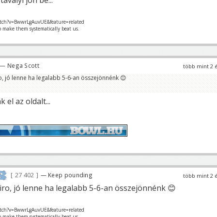
tch?v=BwwrLgAuvUE&feature=related
o make them systematically beat us.
— Nega Scott
több mint 2 
ro, jó lenne ha legalabb 5-6-an összejönnénk 😊
el az oldalt...
27 402
— Keep pounding
több mint 2 
giro, jó lenne ha legalabb 5-6-an összejönnénk 😊
tch?v=BwwrLgAuvUE&feature=related
o make them systematically beat us.