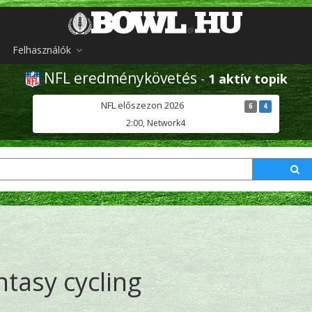
Felhasználók
NFL eredménykövetés
-
1 aktív topik
NFL előszezon 2026
6
4
2:00, Network4
ntasy cycling