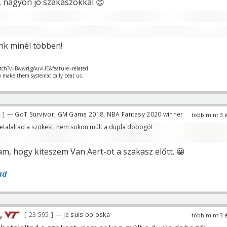
l, nagyon jó szakaszokkal 😊
ünk minél többen!
tch?v=BwwrLgAuvUE&feature=related
o make them systematically beat us.
2
— GoT Survivor, GM Game 2018, NBA Fantasy 2020 winner
több mint 3 
ibetalaltad a szokest, nem sokon múlt a dupla dobogó!
m, hogy kiteszem Van Aert-ot a szakasz előtt. 😀
ad
23 595
— je suis poloska
több mint 3 