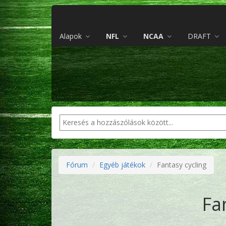
Alapok
NFL
NCAA
DRAFT
Fórum
Egyéb játékok
Fantasy cycling
Fa