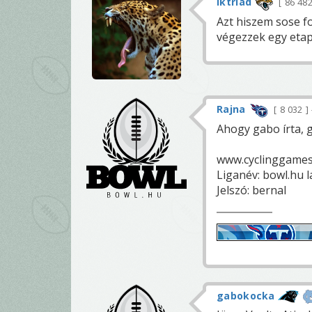
iktriad
86 48
Azt hiszem sose f
végezzek egy etapo
Rajna
8 032
Ahogy gabo írta, 
www.cyclinggames
Liganév: bowl.hu l
Jelszó: bernal
gabokocka