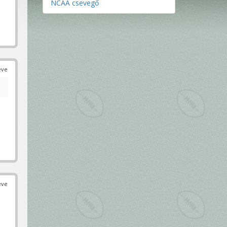
NCAA csevegő
éve
éve