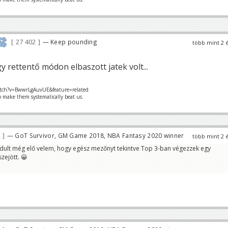
27 402
— Keep pounding
több mint 2 
 rettentő módon elbaszott jatek volt...
tch?v=BwwrLgAuvUE&feature=related
o make them systematically beat us.
2
— GoT Survivor, GM Game 2018, NBA Fantasy 2020 winner
több mint 2 
rdult még elő velem, hogy egész mezőnyt tekintve Top 3-ban végezzek egy
zejött. 😀