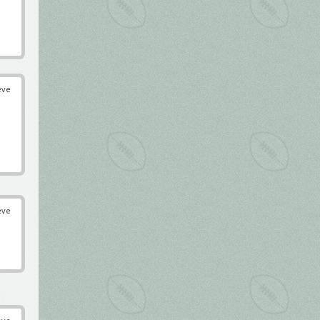
éve
éve