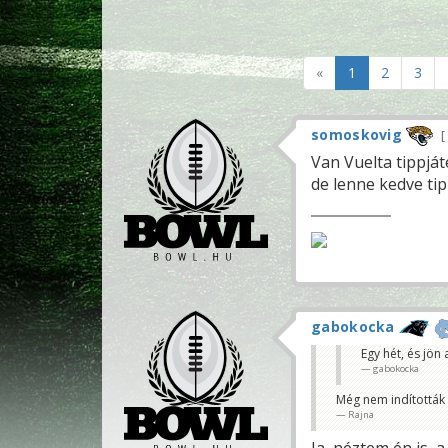
«
1
2
3
somoskovig
Van Vuelta tippját
de lenne kedve tip
gabokocka
Egy hét, és jön
gabokocka
Még nem indították e
Rajna
Ja, néztem én is, a 