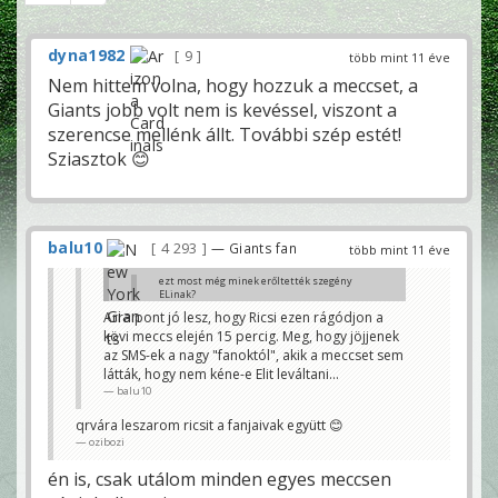
dyna1982
9
több mint 11 éve
Nem hittem volna, hogy hozzuk a meccset, a
Giants jobb volt nem is kevéssel, viszont a
szerencse mellénk állt. További szép estét!
Sziasztok 😊
balu10
4 293
— Giants fan
több mint 11 éve
ezt most még minek erőltették szegény
ELinak?
Szesze
Arra pont jó lesz, hogy Ricsi ezen rágódjon a
kövi meccs elején 15 percig. Meg, hogy jöjjenek
Talán mindegy-mindegy alapon.
Rozo
az SMS-ek a nagy "fanoktól", akik a meccset sem
látták, hogy nem kéne-e Elit leváltani...
balu10
qrvára leszarom ricsit a fanjaivak együtt 😊
ozibozi
én is, csak utálom minden egyes meccsen