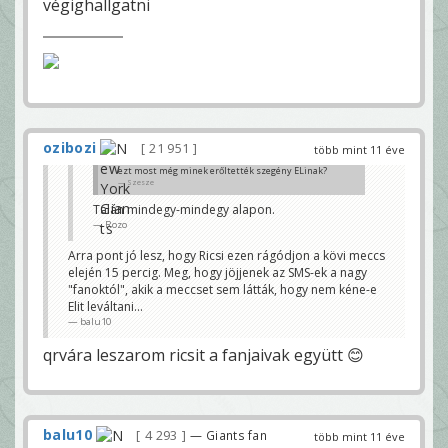
végighallgatni
ozibozi
21 951
több mint 11 éve
ezt most még minek erőltették szegény ELinak?
Szesze
Talán mindegy-mindegy alapon.
Rozo
Arra pont jó lesz, hogy Ricsi ezen rágódjon a kövi meccs
elején 15 percig. Meg, hogy jöjjenek az SMS-ek a nagy
"fanoktól", akik a meccset sem látták, hogy nem kéne-e
Elit leváltani...
balu10
qrvára leszarom ricsit a fanjaivak együtt 😊
balu10
4 293
— Giants fan
több mint 11 éve