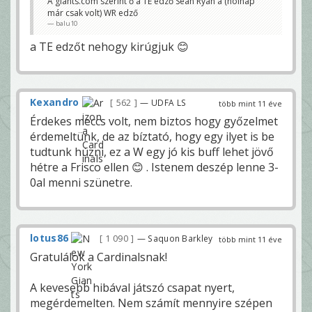
A giants.com szerint ő a TE edző Sean Ryan a (holnap
már csak volt) WR edző
balu10
a TE edzőt nehogy kirúgjuk 😊
Kexandro
562
— UDFA LS
több mint 11 éve
Érdekes meccs volt, nem biztos hogy győzelmet
érdemeltünk, de az bíztató, hogy egy ilyet is be
tudtunk húzni, ez a W egy jó kis buff lehet jövő
hétre a Frisco ellen 😊 . Istenem deszép lenne 3-
0al menni szünetre.
lotus86
1 090
— Saquon Barkley
több mint 11 éve
Gratulálok a Cardinalsnak!
A kevesebb hibával játszó csapat nyert,
megérdemelten. Nem számít mennyire szépen