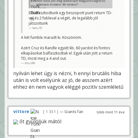
Pont most jött meg lakótársam Magyarországról és
lekéstem mindent. Mi történt?
lotus86
Elbalfaszkodtunk egy beszopott punt return TD-
vel és 2 fubleval a végét, de legalább jól
játszottunk
balu10
A két fumble maradt ki. Köszönöm.
Azért Cruz és Randle együtt kb. 60 yardot és fontos
elkapásokat balfaszkodtak el. Egyik után jött a return
TD, most meg a 4 and out.
lotus86
nyilván lehet úgy is nézni, h ennyi brutális hiba
után is volt esélyünk az jó, de asszem azért
ehhez én nem vagyok eléggé pozitív szemléletű
vittore
1 331
— Giants fan
több mint 11 éve
őt gyűlöljük mától