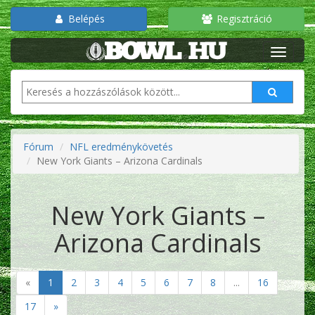
Belépés
Regisztráció
Fórum
NFL eredménykövetés
New York Giants – Arizona Cardinals
New York Giants –
Arizona Cardinals
«
1
2
3
4
5
6
7
8
...
16
17
»