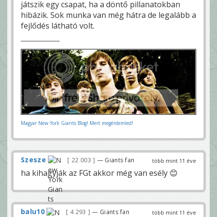
játszik egy csapat, ha a döntő pillanatokban
hibázik. Sok munka van még hátra de legalább a
fejlődés látható volt.
Magyar New York Giants Blog! Mert megérdemled!
Szesze
22 003
— Giants fan
több mint 11 éve
ha kihagyják az FGt akkor még van esély 😊
balu10
4 293
— Giants fan
több mint 11 éve