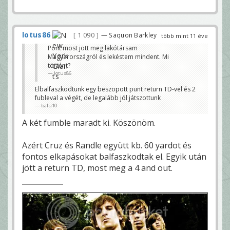
lotus86
1 090
— Saquon Barkley
több mint 11 éve
Pont most jött meg lakótársam
Magyarországról és lekéstem mindent. Mi
történt?
lotus86
Elbalfaszkodtunk egy beszopott punt return TD-vel és 2
fubleval a végét, de legalább jól játszottunk
balu10
A két fumble maradt ki. Köszönöm.
Azért Cruz és Randle együtt kb. 60 yardot és
fontos elkapásokat balfaszkodtak el. Egyik után
jött a return TD, most meg a 4 and out.