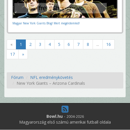
Magyar New York Giants Blog! Mert megérdemled!
«
1
2
3
4
5
6
7
8
...
16
17
»
Fórum
NFL eredménykövetés
New York Giants – Arizona Cardinals
Bowl.hu
-
2004-2026
Magyarország első számú amerikai futball oldala