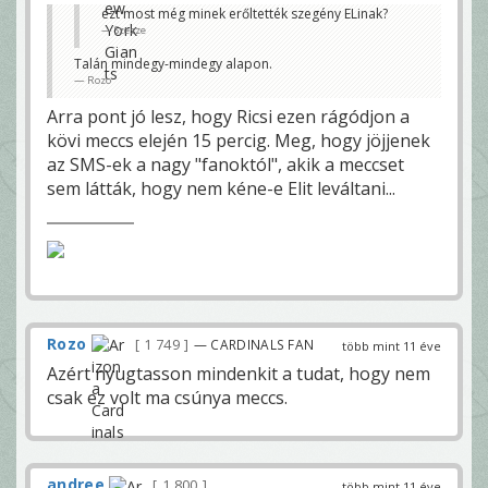
ezt most még minek erőltették szegény ELinak?
Szesze
Talán mindegy-mindegy alapon.
Rozo
Arra pont jó lesz, hogy Ricsi ezen rágódjon a
kövi meccs elején 15 percig. Meg, hogy jöjjenek
az SMS-ek a nagy "fanoktól", akik a meccset
sem látták, hogy nem kéne-e Elit leváltani...
Rozo
1 749
— CARDINALS FAN
több mint 11 éve
Azért nyugtasson mindenkit a tudat, hogy nem
csak ez volt ma csúnya meccs.
andree
1 800
több mint 11 éve