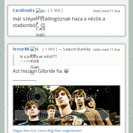
Cardinalis
5 958
több mint 11 éve
már szépen szállingóznak haza a nézők a
stadionból... 😉
lotus86
1 090
— Saquon Barkley
több mint 11 éve
ki a pöcs a wr edző???
vittore
Azt hiszem Gilbride fia. 😀
Magyar New York Giants Blog! Mert megérdemled!