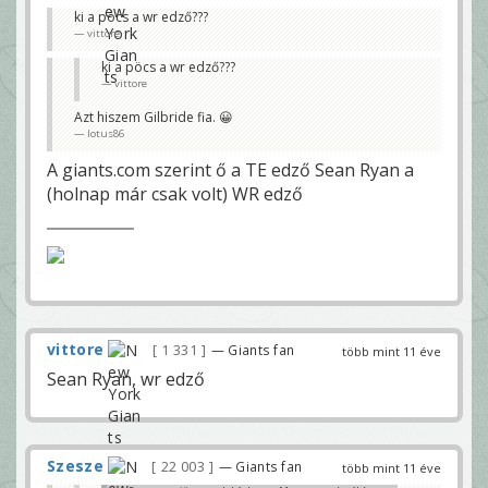
ki a pöcs a wr edző???
vittore
ki a pöcs a wr edző???
vittore
Azt hiszem Gilbride fia. 😀
lotus86
A giants.com szerint ő a TE edző Sean Ryan a
(holnap már csak volt) WR edző
vittore
1 331
— Giants fan
több mint 11 éve
Sean Ryan, wr edző
Szesze
22 003
— Giants fan
több mint 11 éve