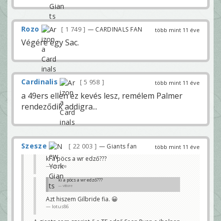
Rozo
1 749
— CARDINALS FAN
több mint 11 éve
Végére egy Sac.
Cardinalis
5 958
több mint 11 éve
a 49ers ellen ez kevés lesz, remélem Palmer
rendeződik addigra...
Szesze
22 003
— Giants fan
több mint 11 éve
ki a pöcs a wr edző???
vittore
ki a pöcs a wr edző???
vittore
Azt hiszem Gilbride fia. 😀
lotus86