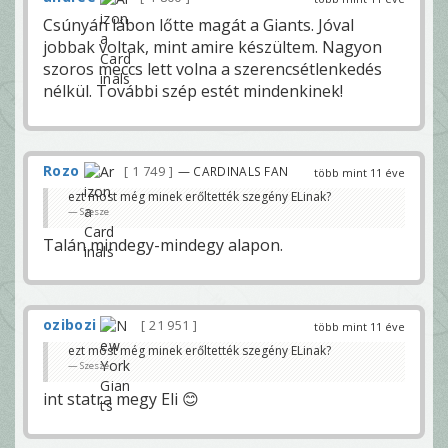
Csúnyán lábon lőtte magát a Giants. Jóval
jobbak voltak, mint amire készültem. Nagyon
szoros meccs lett volna a szerencsétlenkedés
nélkül. További szép estét mindenkinek!
Rozo
1 749
— CARDINALS FAN
több mint 11 éve
ezt most még minek erőltették szegény ELinak?
Szesze
Talán mindegy-mindegy alapon.
ozibozi
21 951
több mint 11 éve
ezt most még minek erőltették szegény ELinak?
Szesze
int statra megy Eli 😊