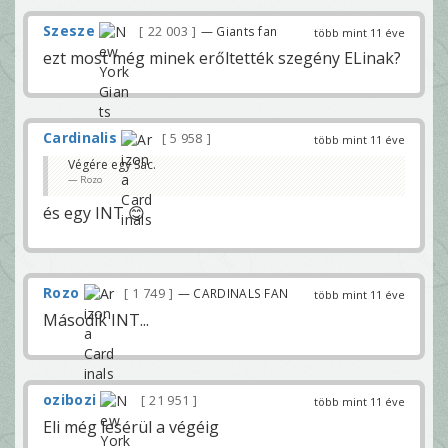
Szesze
22 003
— Giants fan
több mint 11 éve
ezt most még minek erőltették szegény ELinak?
Cardinalis
5 958
több mint 11 éve
Végére egy Sac.
Rozo
és egy INT 😊
Rozo
1 749
— CARDINALS FAN
több mint 11 éve
Második INT...
ozibozi
21 951
több mint 11 éve
Eli még lesérül a végéig