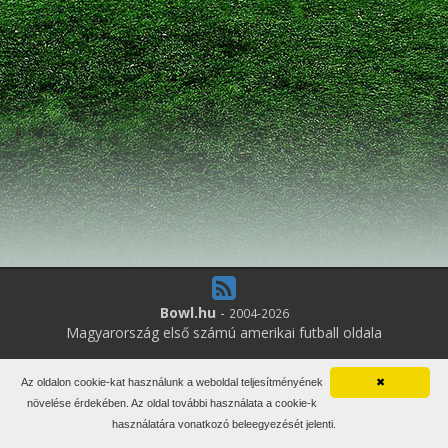
Bowl.hu
-
2004-2026
Magyarország első számú amerikai futball oldala
3
online felhasználó
Az oldalon cookie-kat használunk a weboldal teljesítményének
✖
Minden jog fenntartva. Írott anyagok újraközlése csak a szerző
növelése érdekében. Az oldal további használata a cookie-k
engedélyével.
használatára vonatkozó beleegyezését jelenti.
Impresszum