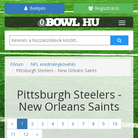
Belépés
Regisztráció
Fórum
NFL eredménykövetés
Pittsburgh Steelers - New Orleans Saints
Pittsburgh Steelers -
New Orleans Saints
«
1
2
3
4
5
6
7
8
9
10
11
12
»