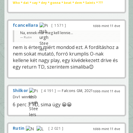
Who * dat * say * dey * gonna * beat * dem * Saints * ???
fcancellara
1 571
több mint 11 éve
Na, ennek már meg kell lennie...
Rutin
nem is értem miért mondod ezt. A fordításhoz a
nem sokat mutató, forró krumplis O-nak
kellene két nagy play, egy kivédekezett drive és
egy return TD, szerintem simaliba😊
Shilkor
4 191
— Falcons GM, 2021
több mint 11 éve
Div1 winner
6 perc 3 TD, sima ügy 😀😀
Rutin
2 021
több mint 11 éve