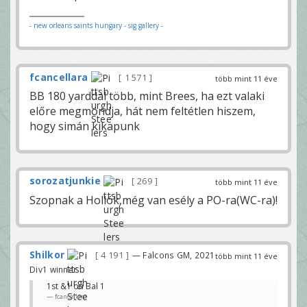
- new orleans saints hungary
- sig gallery -
fcancellara
1 571
több mint 11 éve
BB 180 yarddal több, mint Brees, ha ezt valaki
előre megmondja, hát nem feltétlen hiszem,
hogy simán kikapunk
sorozatjunkie
269
több mint 11 éve
Szopnak a Hollók,még van esély a PO-ra(WC-ra)!
Shilkor
4 191
— Falcons GM, 2021
több mint 11 éve
Div1 winner
1st &1 on Bal 1
fcancellara