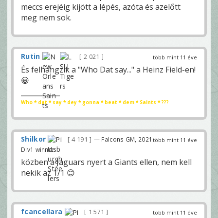
meccs erejéig kijött a lépés, azóta és azelőtt
meg nem sok.
Rutin
2 021
több mint 11 éve
És felhangzik a "Who Dat say..." a Heinz Field-en!
😀
Who * dat * say * dey * gonna * beat * dem * Saints * ???
Shilkor
4 191
— Falcons GM, 2021
több mint 11 éve
Div1 winner
közben a Jaguars nyert a Giants ellen, nem kell
nekik az 1/1 😊
fcancellara
1 571
több mint 11 éve