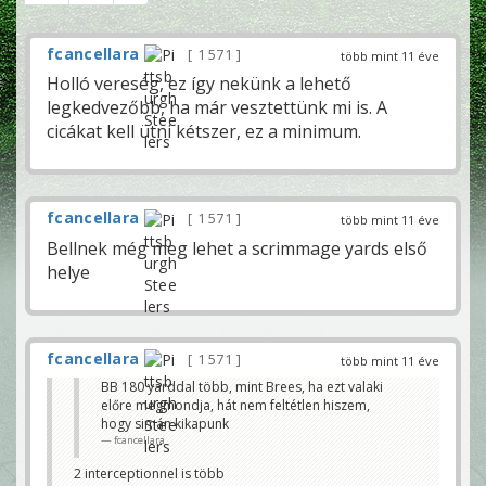
fcancellara
1 571
több mint 11 éve
Holló vereség, ez így nekünk a lehető
legkedvezőbb, ha már vesztettünk mi is. A
cicákat kell ütni kétszer, ez a minimum.
fcancellara
1 571
több mint 11 éve
Bellnek még meg lehet a scrimmage yards első
helye
fcancellara
1 571
több mint 11 éve
BB 180 yarddal több, mint Brees, ha ezt valaki
előre megmondja, hát nem feltétlen hiszem,
hogy simán kikapunk
fcancellara
2 interceptionnel is több