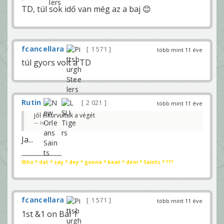
TD, túl sok idő van még az a baj 😊
fcancellara
1 571
több mint 11 éve
túl gyors volt a TD
Rutin
2 021
több mint 11 éve
jól elkurvultuk a végét
lol
Ja...
Who * dat * say * dey * gonna * beat * dem * Saints * ???
fcancellara
1 571
több mint 11 éve
1st &1 on Bal 1