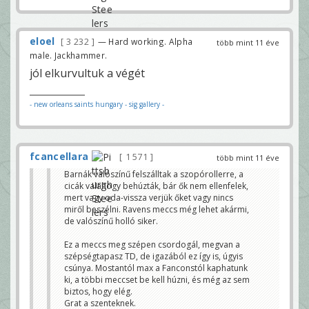
eloel
3 232
— Hard working. Alpha
több mint 11 éve
male. Jackhammer.
jól elkurvultuk a végét
- new orleans saints hungary
- sig gallery -
fcancellara
1 571
több mint 11 éve
Barnák valószínű felszálltak a szopórollerre, a
cicák valahogy behúzták, bár ők nem ellenfelek,
mert vagy oda-vissza verjük őket vagy nincs
miről beszélni. Ravens meccs még lehet akármi,
de valószínű holló siker.
Ez a meccs meg szépen csordogál, megvan a
szépségtapasz TD, de igazából ez így is, úgyis
csúnya. Mostantól max a Fanconstól kaphatunk
ki, a többi meccset be kell húzni, és még az sem
biztos, hogy elég.
Grat a szenteknek.