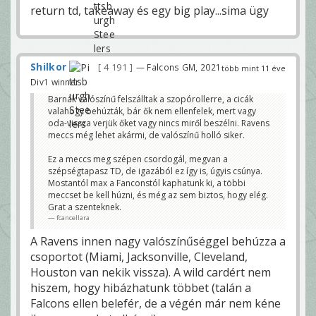
return td, takeaway és egy big play...sima ügy
Shilkor
4 191
— Falcons GM, 2021
több mint 11 éve
Div1 winner
Barnák valószínű felszálltak a szopórollerre, a cicák
valahogy behúzták, bár ők nem ellenfelek, mert vagy
oda-vissza verjük őket vagy nincs miről beszélni. Ravens
meccs még lehet akármi, de valószínű holló siker.
Ez a meccs meg szépen csordogál, megvan a
szépségtapasz TD, de igazából ez így is, úgyis csúnya.
Mostantól max a Fanconstól kaphatunk ki, a többi
meccset be kell húzni, és még az sem biztos, hogy elég.
Grat a szenteknek.
fcancellara
A Ravens innen nagy valószínűséggel behúzza a
csoportot (Miami, Jacksonville, Cleveland,
Houston van nekik vissza). A wild cardért nem
hiszem, hogy hibázhatunk többet (talán a
Falcons ellen belefér, de a végén már nem kéne