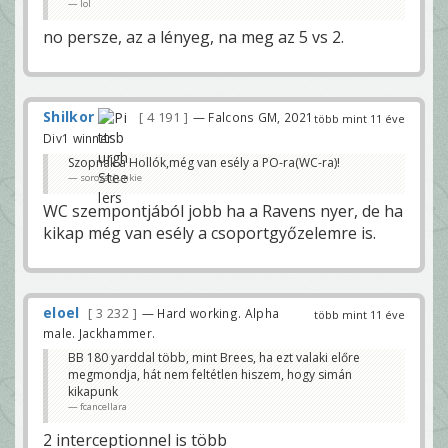
lol
no persze, az a lényeg, na meg az 5 vs 2.
Shilkor
4 191
— Falcons GM, 2021
több mint 11 éve
Div1 winner
Szopnak a Hollók,még van esély a PO-ra(WC-ra)!
sorozatjunkie
WC szempontjából jobb ha a Ravens nyer, de ha
kikap még van esély a csoportgyőzelemre is.
eloel
3 232
— Hard working. Alpha
több mint 11 éve
male. Jackhammer.
BB 180 yarddal több, mint Brees, ha ezt valaki előre
megmondja, hát nem feltétlen hiszem, hogy simán
kikapunk
fcancellara
2 interceptionnel is több