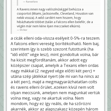
fcancellara
A Ravens innen nagy valószínűséggel behúzza a
csoportot (Miami, Jacksonville, Cleveland, Houston van
nekik vissza). A wild cardért nem hiszem, hogy
hibázhatunk többet (talán a Falcons ellen belefér, de a
végén már nem kéne ilyen meccseket elkúrni).
Shilkor
a cicák elleni oda-vissza esélyeit 0-5%-ra teszem.
A falcons elleni vereség borítékolható. Nem baj,
szerintem így is szebb szezont futottunk (ha
"idő előtt" vége lesz), mint gondoltuk volna, bár
ha kicsit megfordítanám, akkor adott egy
középszer csapat, amelyik a Texans ellen ordas
nagy mákkal (2. negyed vége előtti két perc) +
utána szép játékkal nyert (de mi van ha nincs az
a két perc), majd a megmagyarázhatatlan colts
és ravens elleni őrület...ezeken kívül nem volt
olyan meccsünk, amelyen nem magunkat vertük
volna meg, vagy ne akartuk volna. Nem
mondom, hogy ez így reális, de ha szőrözni
akarnék, akkor az alapszakasz közepén három