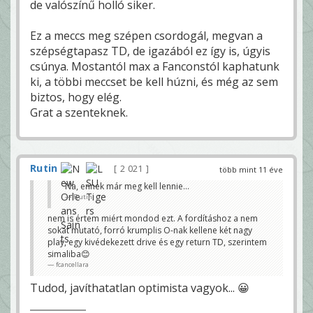
de valószínű holló siker.
Ez a meccs meg szépen csordogál, megvan a
szépségtapasz TD, de igazából ez így is, úgyis
csúnya. Mostantól max a Fanconstól kaphatunk
ki, a többi meccset be kell húzni, és még az sem
biztos, hogy elég.
Grat a szenteknek.
Rutin
2 021
több mint 11 éve
Na, ennek már meg kell lennie...
Rutin
nem is értem miért mondod ezt. A fordításhoz a nem
sokat mutató, forró krumplis O-nak kellene két nagy
play, egy kivédekezett drive és egy return TD, szerintem
simaliba😊
fcancellara
Tudod, javíthatatlan optimista vagyok... 😀