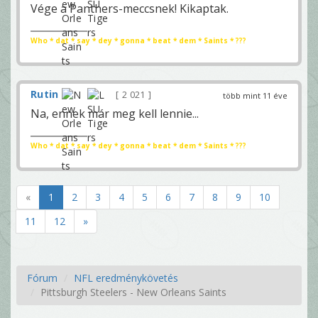
Vége a Panthers-meccsnek! Kikaptak.
Who * dat * say * dey * gonna * beat * dem * Saints * ???
Rutin
2 021
több mint 11 éve
Na, ennek már meg kell lennie...
Who * dat * say * dey * gonna * beat * dem * Saints * ???
«
1
2
3
4
5
6
7
8
9
10
11
12
»
Fórum
NFL eredménykövetés
Pittsburgh Steelers - New Orleans Saints