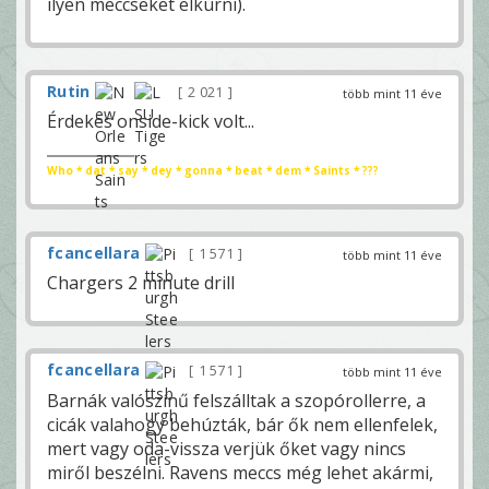
ilyen meccseket elkúrni).
Rutin
2 021
több mint 11 éve
Érdekes onside-kick volt...
Who * dat * say * dey * gonna * beat * dem * Saints * ???
fcancellara
1 571
több mint 11 éve
Chargers 2 minute drill
fcancellara
1 571
több mint 11 éve
Barnák valószínű felszálltak a szopórollerre, a
cicák valahogy behúzták, bár ők nem ellenfelek,
mert vagy oda-vissza verjük őket vagy nincs
miről beszélni. Ravens meccs még lehet akármi,