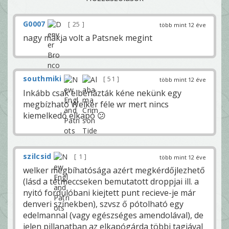
G0007
25
több mint 12 éve
nagy mákja volt a Patsnek megint
southmiki
51
több mint 12 éve
Inkább csak elbénázták kéne nekünk egy
megbízható Welker féle wr mert nincs
kiemelkedő elkapó 😕
szilcsid
1
több mint 12 éve
welker megbíhatósága azért megkérdőjlezhető
(lásd a tétmeccseken bemutatott droppjai ill. a
nyitó fordulóbani kiejtett punt recieve-je már
denveri színekben), szvsz ő pótolható egy
edelmannal (vagy egészséges amendolával), de
jelen pillanatban az elkapógárda többi tagjával