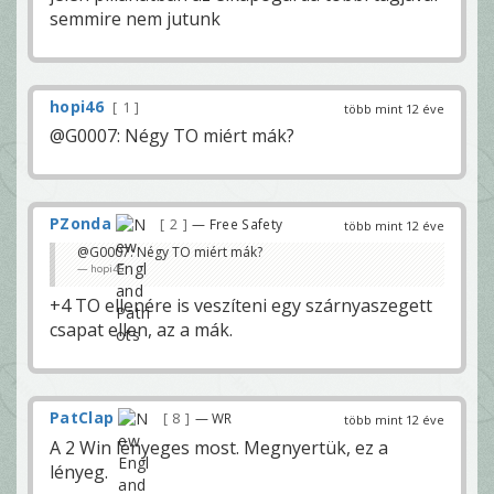
semmire nem jutunk
hopi46
1
több mint 12 éve
@G0007: Négy TO miért mák?
PZonda
2
— Free Safety
több mint 12 éve
@G0007: Négy TO miért mák?
hopi46
+4 TO ellenére is veszíteni egy szárnyaszegett
csapat ellen, az a mák.
PatClap
8
— WR
több mint 12 éve
A 2 Win lényeges most. Megnyertük, ez a
lényeg.