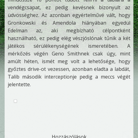
vendégcsapat, ez pedig kevésnek bizonyult az
üdvösséghez. Az azonban egyértelművé vált, hogy
Gronkowski és Amendola hiányában egyedül
Edelman az, aki megbízható célpontként
használható, ez pedig elég vészjóslónak tűnik a két
játékos sérülékenységének ismeretében. A
mérkőzés végén Geno Smithnek csak úgy, mint
amúlt héten, ismét meg volt a lehetősége, hogy
győztes drive-ot vezessen, azonban eladta a labdát,
Talib második interceptionje pedig a meccs végét
jelentette.
Hozzászólások