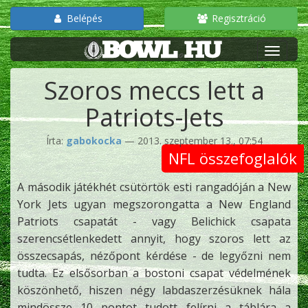
Belépés
Regisztráció
Szoros meccs lett a
Patriots-Jets
Írta:
gabokocka
— 2013. szeptember 13., 07:54
NFL összefoglalók
A második játékhét csütörtök esti rangadóján a New
York Jets ugyan megszorongatta a New England
Patriots csapatát - vagy Belichick csapata
szerencsétlenkedett annyit, hogy szoros lett az
összecsapás, nézőpont kérdése - de legyőzni nem
tudta. Ez elsősorban a bostoni csapat védelmének
köszönhető, hiszen négy labdaszerzésüknek hála
mindössze 10 pontot tudott felírni a táblára a