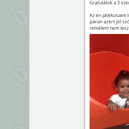
Gratulálok a 3 sz
Az én játékosaim 
páran azért jól s
remélem nem lesz