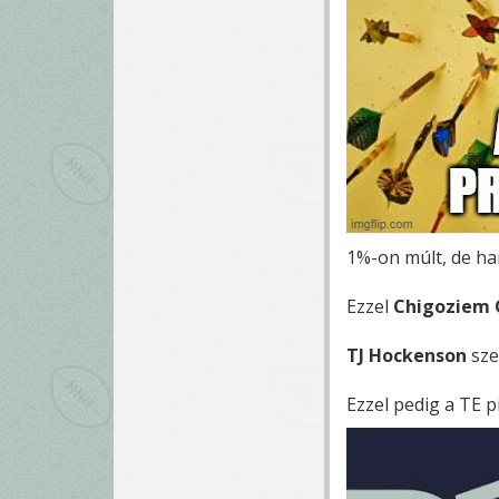
1%-on múlt, de har
Ezzel
Chigoziem
TJ Hockenson
sze
Ezzel pedig a TE p