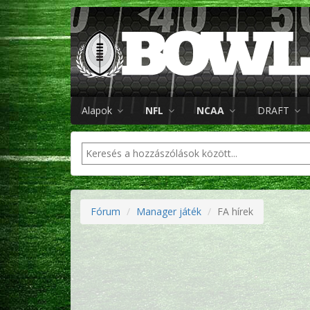
Alapok
NFL
NCAA
DRAFT
Fórum
Manager játék
FA hírek