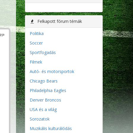
Felkapott fórum témák
Politika
pja
Soccer
Sportfogadás
Filmek
Autó- és motorsportok
Chicago Bears
Philadelphia Eagles
Denver Broncos
USA és a világ
Sorozatok
Muzikális kulturálódás