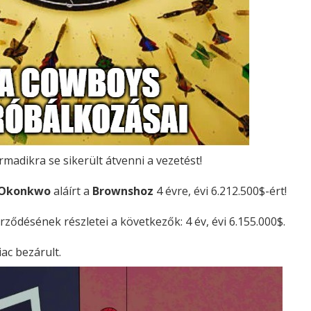
madikra se sikerült átvenni a vezetést!
 Okonkwo
aláírt a
Brownshoz
4 évre, évi 6.212.500$-ért!
rződésének részletei a következők: 4 év, évi 6.155.000$.
iac bezárult.