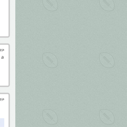
pja
 a
pja