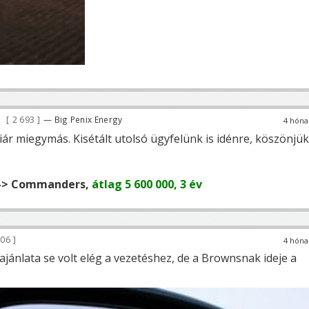
2 693
— Big Penix Energy
4 hóna
iár miegymás. Kisétált utolsó ügyfelünk is idénre, köszönjük
 -> Commanders,
átlag 5 600 000, 3 év
06
4 hóna
ajánlata se volt elég a vezetéshez, de a Brownsnak ideje a
: