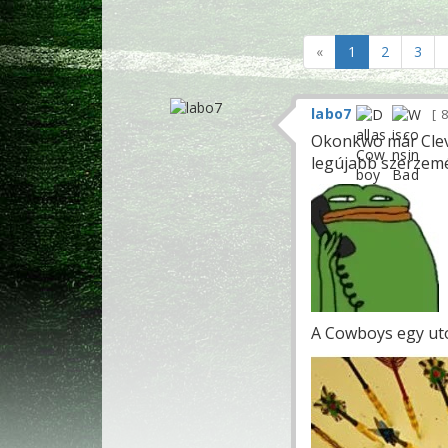
«
1
2
3
labo7
8
Okonkwo már Clev
legújabb szerzemé
A Cowboys egy utol