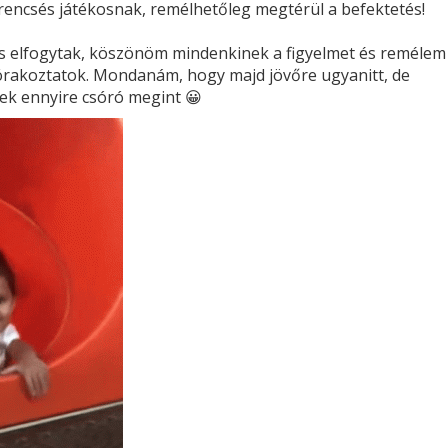
erencsés játékosnak, remélhetőleg megtérül a befektetés!
is elfogytak, köszönöm mindenkinek a figyelmet és remélem
zórakoztatok. Mondanám, hogy majd jövőre ugyanitt, de
ek ennyire csóró megint 😀