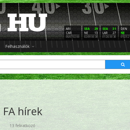
ARI
SEA
29
SEA
31
DEN
CAR
NE
13
LAR
27
NE
08/07 02:00
02/09 00:30
01/26 00:30
01/25 2
Felhasználók
FA hírek
13 feliratkozó