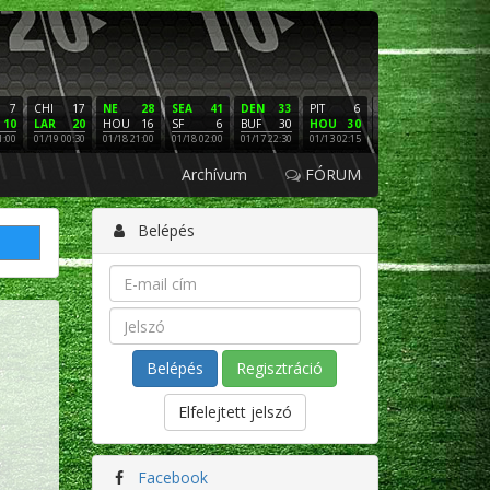
7
CHI
17
NE
28
SEA
41
DEN
33
PIT
6
NE
16
PHI
10
LAR
20
HOU
16
SF
6
BUF
30
HOU
30
LAC
3
SF
1:00
01/19 00:30
01/18 21:00
01/18 02:00
01/17 22:30
01/13 02:15
01/12 02:00
01/11 22:
Archívum
FÓRUM
Belépés
Regisztráció
Elfelejtett jelszó
Facebook