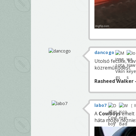
dancogo
Utolsó fecske, kav
közreműködést.
Rasheed Walker
labo7
8
A
Cowboys
emelt 
háta mögé néznie