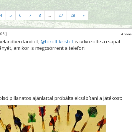
4
5
6
7
8
...
27
28
»
06
4 hóna
elandben landolt,
@törölt kristof
is üdvözölte a csapat
nyét, amikor is megcsörrent a telefon:
só pillanatos ajánlattal próbálta elcsábítani a játékost: