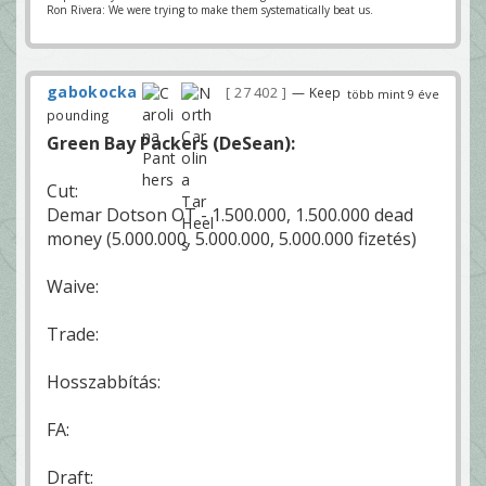
Ron Rivera: We were trying to make them systematically beat us.
gabokocka
27 402
— Keep
több mint 9 éve
pounding
Green Bay Packers (DeSean):
Cut:
Demar Dotson OT - 1.500.000, 1.500.000 dead
money (5.000.000, 5.000.000, 5.000.000 fizetés)
Waive:
Trade:
Hosszabbítás:
FA:
Draft: