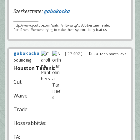
Szerkesztette:
gabokocka
http://www.youtube.com/watch?v=BwwrLgAuvUE&feature=related
Ron Rivera: We were trying to make them systematically beat us.
gabokocka
27 402
— Keep
több mint 9 éve
pounding
Houston Texans:
Cut:
Waive:
Trade:
Hosszabbítás:
FA: