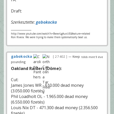
Draft:
Szerkesztette:
gabokocka
http://www.youtube.com/watch?v=BwwrLgAuvUE&feature=related
Ron Rivera: We were trying to make them systematically beat us.
gabokocka
27 402
— Keep
több mint 9 éve
pounding
Oakland Raiders (Döme):
Cut:
James Jones WR - 610.000 dead money
(3.050.000 fizetés)
Phil Loadholt OL - 1.965.000 dead money
(6.550.000 fizetés)
Louis Nix DT - 471.300 dead money (2.356.500
fizetés)