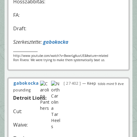
Hosszabbítás:
FA:
Draft:
Szerkesztette:
gabokocka
http://www.youtube.com/watch?v=BwwrLgAuvUE&feature=related
Ron Rivera: We were trying to make them systematically beat us.
gabokocka
27 402
— Keep
több mint 9 éve
pounding
Detroit Lions:
Cut:
Waive: