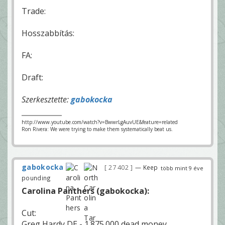
Trade:
Hosszabbítás:
FA:
Draft:
Szerkesztette:
gabokocka
http://www.youtube.com/watch?v=BwwrLgAuvUE&feature=related
Ron Rivera: We were trying to make them systematically beat us.
gabokocka
27 402
— Keep
több mint 9 éve
pounding
Carolina Panthers (gabokocka):
Cut:
Greg Hardy DE - 1.875.000 dead money