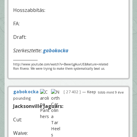
Hosszabbítás:
FA:
Draft:
Szerkesztette:
gabokocka
http://www.youtube.com/watch?v=BwwrLgAuvUE&feature=related
Ron Rivera: We were trying to make them systematically beat us.
gabokocka
27 402
— Keep
több mint 9 éve
pounding
Jacksonville Jaguars:
Cut:
Waive: