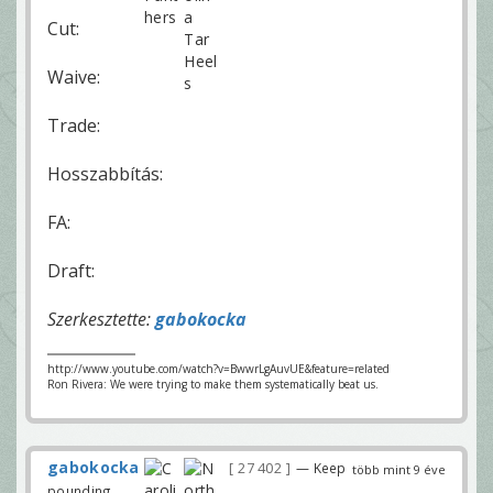
Cut:
Waive:
Trade:
Hosszabbítás:
FA:
Draft:
Szerkesztette:
gabokocka
http://www.youtube.com/watch?v=BwwrLgAuvUE&feature=related
Ron Rivera: We were trying to make them systematically beat us.
gabokocka
27 402
— Keep
több mint 9 éve
pounding