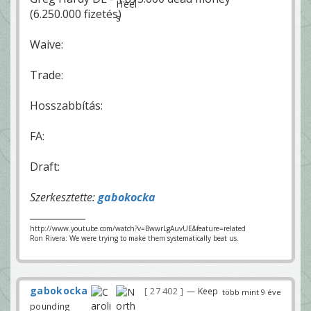
(6.250.000 fizetés)
Waive:
Trade:
Hosszabbítás:
FA:
Draft:
Szerkesztette:
gabokocka
http://www.youtube.com/watch?v=BwwrLgAuvUE&feature=related
Ron Rivera: We were trying to make them systematically beat us.
gabokocka
27 402
— Keep
több mint 9 éve
pounding