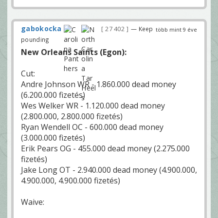
gabokocka
27 402
— Keep
több mint 9 éve
pounding
New Orleans Saints (Egon):
Cut:
Andre Johnson WR - 1.860.000 dead money
(6.200.000 fizetés)
Wes Welker WR - 1.120.000 dead money
(2.800.000, 2.800.000 fizetés)
Ryan Wendell OC - 600.000 dead money
(3.000.000 fizetés)
Erik Pears OG - 455.000 dead money (2.275.000
fizetés)
Jake Long OT - 2.940.000 dead money (4.900.000,
4.900.000, 4.900.000 fizetés)
Waive: