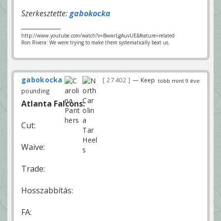
Szerkesztette:
gabokocka
http://www.youtube.com/watch?v=BwwrLgAuvUE&feature=related
Ron Rivera: We were trying to make them systematically beat us.
gabokocka
27 402
— Keep
több mint 9 éve
pounding
Atlanta Falcons:
Cut:
Waive:
Trade:
Hosszabbítás:
FA: