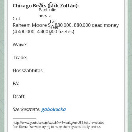
Chicago Bears (Jack Zoltán):
Cut:
Raheem Moore S - 880.000, 880.000 dead money
(4.400.000, 4.400.000 fizetés)
Waive:
Trade:
Hosszabbítás:
FA:
Draft:
Szerkesztette:
gabokocka
http://www.youtube.com/watch?v=BwwrLgAuvUE&feature=related
Ron Rivera: We were trying to make them systematically beat us.