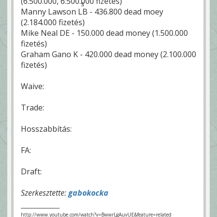
(6.500.000, 6.500.000 fizetés)
Manny Lawson LB - 436.800 dead moey
(2.184.000 fizetés)
Mike Neal DE - 150.000 dead money (1.500.000
fizetés)
Graham Gano K - 420.000 dead money (2.100.000
fizetés)
Waive:
Trade:
Hosszabbítás:
FA:
Draft:
Szerkesztette:
gabokocka
http://www.youtube.com/watch?v=BwwrLgAuvUE&feature=related