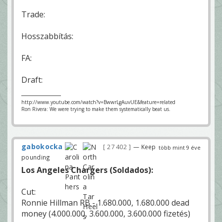
Trade:
Hosszabbítás:
FA:
Draft:
http://www.youtube.com/watch?v=BwwrLgAuvUE&feature=related
Ron Rivera: We were trying to make them systematically beat us.
gabokocka
27 402
— Keep
több mint 9 éve
pounding
Los Angeles Chargers (Soldados):
Cut:
Ronnie Hillman RB - 1.680.000, 1.680.000 dead
money (4.000.000, 3.600.000, 3.600.000 fizetés)