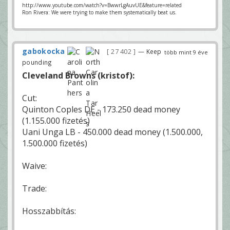
http://www.youtube.com/watch?v=BwwrLgAuvUE&feature=related
Ron Rivera: We were trying to make them systematically beat us.
gabokocka
27 402
— Keep
több mint 9 éve
pounding
Cleveland Browns (kristof):
Cut:
Quinton Coples DE - 173.250 dead money
(1.155.000 fizetés)
Uani Unga LB - 450.000 dead money (1.500.000,
1.500.000 fizetés)
Waive:
Trade:
Hosszabbítás: