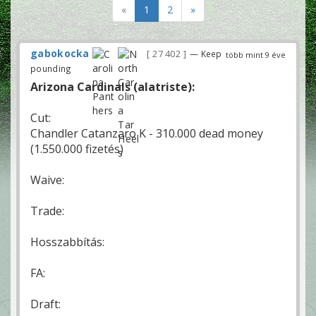
«
1
2
»
gabokocka
27 402
— Keep
több mint 9 éve
pounding
Arizona Cardinals (alatriste):
Cut:
Chandler Catanzaro K - 310.000 dead money
(1.550.000 fizetés)
Waive:
Trade:
Hosszabbítás:
FA:
Draft: