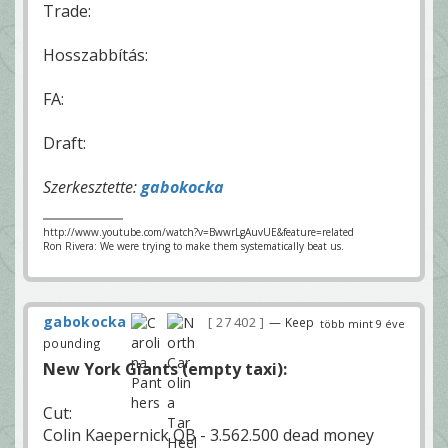
Trade:
Hosszabbítás:
FA:
Draft:
Szerkesztette:
gabokocka
http://www.youtube.com/watch?v=BwwrLgAuvUE&feature=related
Ron Rivera: We were trying to make them systematically beat us.
gabokocka
27 402
— Keep
több mint 9 éve
pounding
New York Giants (empty taxi):
Cut:
Colin Kaepernick QB - 3.562.500 dead money