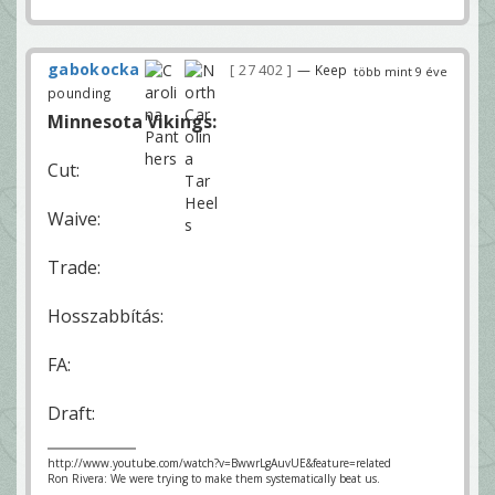
gabokocka
27 402
— Keep
több mint 9 éve
pounding
Minnesota Vikings:
Cut:
Waive:
Trade:
Hosszabbítás:
FA:
Draft:
http://www.youtube.com/watch?v=BwwrLgAuvUE&feature=related
Ron Rivera: We were trying to make them systematically beat us.