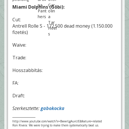
Miami Dolphins (Göbi):
Cut:
Antrell Rolle S - 172.500 dead money (1.150.000
fizetés)
Waive:
Trade:
Hosszabbítás:
FA:
Draft:
Szerkesztette:
gabokocka
http://www.youtube.com/watch?v=BwwrLgAuvUE&feature=related
Ron Rivera: We were trying to make them systematically beat us.