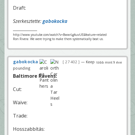
Draft:
Szerkesztette:
gabokocka
http://www.youtube.com/watch?v=BwwrLgAuvUE&feature=related
Ron Rivera: We were trying to make them systematically beat us.
gabokocka
27 402
— Keep
több mint 9 éve
pounding
Baltimore Ravens:
Cut:
Waive:
Trade:
Hosszabbítás: