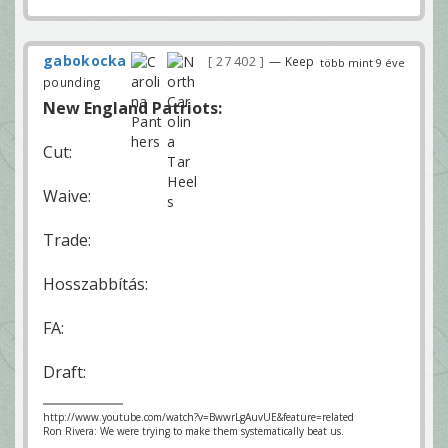
gabokocka
27 402
— Keep
több mint 9 éve
pounding
New England Patriots:
Cut:
Waive:
Trade:
Hosszabbítás:
FA:
Draft:
http://www.youtube.com/watch?v=BwwrLgAuvUE&feature=related
Ron Rivera: We were trying to make them systematically beat us.