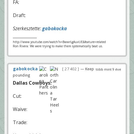
FA:
Draft:
Szerkesztette:
gabokocka
http://www.youtube.com/watch?v=BwwrLgAuvUE&feature=related
Ron Rivera: We were trying to make them systematically beat us.
gabokocka
27 402
— Keep
több mint 9 éve
pounding
Dallas Cowboys:
Cut:
Waive:
Trade: