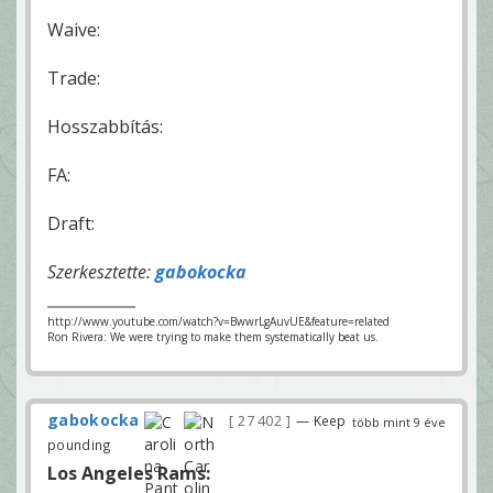
Waive:
Trade:
Hosszabbítás:
FA:
Draft:
Szerkesztette:
gabokocka
http://www.youtube.com/watch?v=BwwrLgAuvUE&feature=related
Ron Rivera: We were trying to make them systematically beat us.
gabokocka
27 402
— Keep
több mint 9 éve
pounding
Los Angeles Rams: