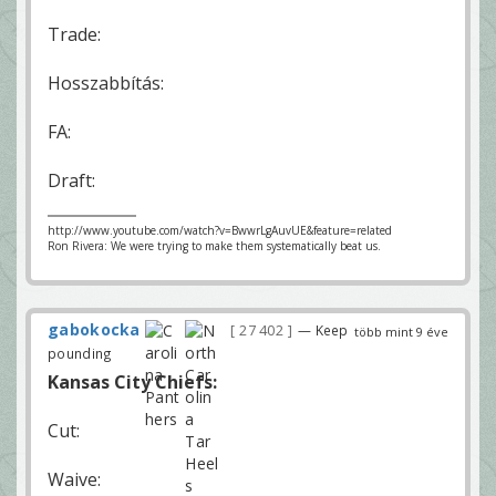
Trade:
Hosszabbítás:
FA:
Draft:
http://www.youtube.com/watch?v=BwwrLgAuvUE&feature=related
Ron Rivera: We were trying to make them systematically beat us.
gabokocka
27 402
— Keep
több mint 9 éve
pounding
Kansas City Chiefs:
Cut:
Waive: