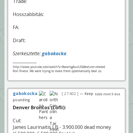
Trade:
Hosszabbítás:
FA:
Draft:
Szerkesztette:
gabokocka
http://www.youtube.com/watch?v=BwwrLgAuvUE&feature=related
Ron Rivera: We were trying to make them systematically beat us.
gabokocka
27 402
— Keep
több mint 9 éve
pounding
Denver Broncos (Löfli):
Cut:
James Laurinaitis LB - 3.900.000 dead money