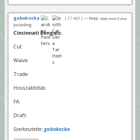
gabokocka
27 402
— Keep
több mint 9 éve
pounding
Cincinnati Bengals:
Cut:
Waive:
Trade:
Hosszabbítás:
FA:
Draft:
Szerkesztette:
gabokocka