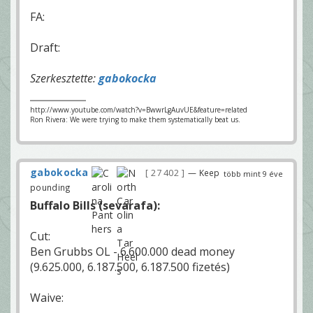
FA:
Draft:
Szerkesztette:
gabokocka
http://www.youtube.com/watch?v=BwwrLgAuvUE&feature=related
Ron Rivera: We were trying to make them systematically beat us.
gabokocka
27 402
— Keep
több mint 9 éve
pounding
Buffalo Bills (sevarafa):
Cut:
Ben Grubbs OL - 6.600.000 dead money
(9.625.000, 6.187.500, 6.187.500 fizetés)
Waive: