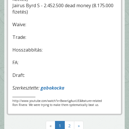
Jairus Byrd S - 2.452.500 dead money (8.175.000
fizetés)
Waive:
Trade:
Hosszabbítás:
FA:
Draft:
Szerkesztette:
gabokocka
http://www.youtube.com/watch?v=BwwrLgAuvUE&feature=related
Ron Rivera: We were trying to make them systematically beat us.
«
1
2
»