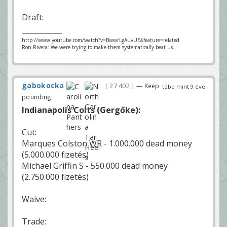
Draft:
http://www.youtube.com/watch?v=BwwrLgAuvUE&feature=related
Ron Rivera: We were trying to make them systematically beat us.
gabokocka
27 402
— Keep
több mint 9 éve
pounding
Indianapolis Colts (Gergőke):
Cut:
Marques Colston WR - 1.000.000 dead money
(5.000.000 fizetés)
Michael Griffin S - 550.000 dead money
(2.750.000 fizetés)
Waive:
Trade: