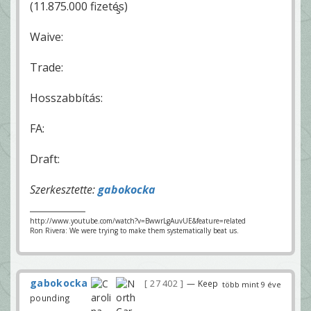
(11.875.000 fizetés)
Waive:
Trade:
Hosszabbítás:
FA:
Draft:
Szerkesztette:
gabokocka
http://www.youtube.com/watch?v=BwwrLgAuvUE&feature=related
Ron Rivera: We were trying to make them systematically beat us.
gabokocka
27 402
— Keep
több mint 9 éve
pounding