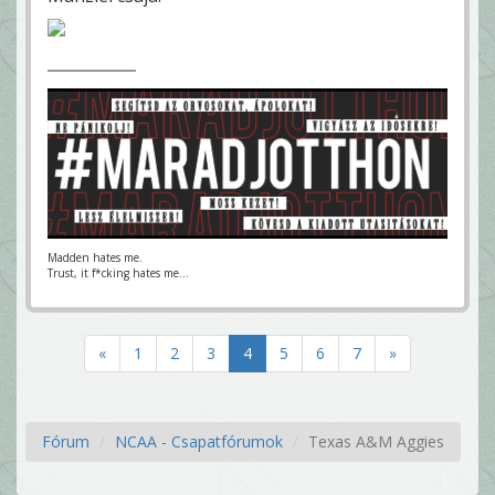
Madden hates me.
Trust, it f*cking hates me...
«
1
2
3
4
5
6
7
»
Fórum
NCAA - Csapatfórumok
Texas A&M Aggies