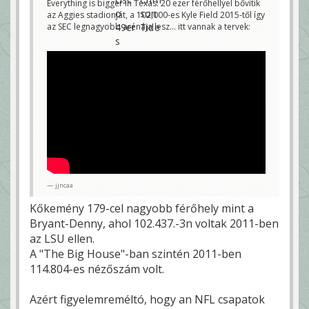
Everything is bigger in Texas: 20 ezer férőhellyel bővítik
az Aggies stadionját, a 102,000-es Kyle Field 2015-től így
az SEC legnagyobb arénája lesz... itt vannak a tervek:
jjncaa
Kőkemény 179-cel nagyobb férőhely mint a
Bryant-Denny, ahol 102.437.-3n voltak 2011-ben
az LSU ellen.
A "The Big House"-ban szintén 2011-ben
114.804-es nézőszám volt.
Azért figyelemreméltó, hogy an NFL csapatok