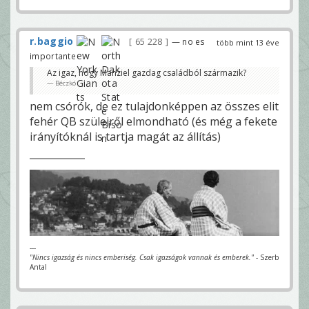
r.baggio
65 228
— no es
több mint 13 éve
importante
Az igaz, hogy Manziel gazdag családból származik?
Béczkó
nem csórók, de ez tulajdonképpen az összes elit
fehér QB szüleiről elmondható (és még a fekete
irányítóknál is tartja magát az állítás)
---
"Nincs igazság és nincs emberiség. Csak igazságok vannak és emberek."
- Szerb
Antal