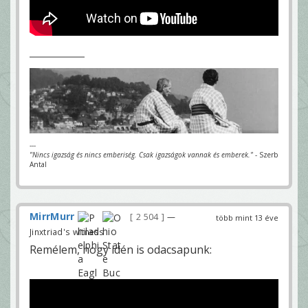
---
"Nincs igazság és nincs emberiség. Csak igazságok vannak és emberek."
- Szerb
Antal
MirrMurr
2 504
—
több mint 13 éve
Jinxtriad's witness
Remélem, hogy idén is odacsapunk: