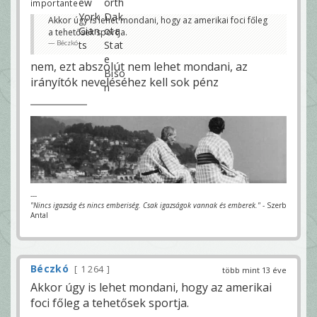
importante
Akkor úgy is lehet mondani, hogy az amerikai foci főleg
a tehetősek sportja.
Béczkó
nem, ezt abszolút nem lehet mondani, az
irányítók neveléséhez kell sok pénz
---
"Nincs igazság és nincs emberiség. Csak igazságok vannak és emberek."
- Szerb
Antal
Béczkó
1 264
több mint 13 éve
Akkor úgy is lehet mondani, hogy az amerikai
foci főleg a tehetősek sportja.