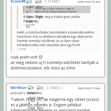
braxa88
12 564
több mint 13 éve
Akkor úgy is lehet mondani, hogy az
amerikai foci főleg a tehetősek sportja.
Béczkó
drága a labda, meg a traktorgumi amibe
dobálnak
nem, ezt abszolút nem lehet mondani, az irányítók
neveléséhez kell sok pénz
braxa88
jjncaa
Hahh, a dobótechnika csiszolásáért a baseballosokhoz
hasonlóan már az általános iskolában egy rakat pénzt
fizetnek személyi edzőknek, és az ilyen-olyan
edzőtáborokba való utaztatás sem egy forint
jjncaa
csak poén volt 😊
az meg nekem uj h személyi edzőkkel tanítják a
dobómozdulatot, stb. kösz az infot.
MirrMurr
2 504
—
több mint 13 éve
Jinxtriad's witness
Tudom, hogy off, de megérne egy cikket (szvsz)
ez a játékos nevelés is. Engem például
kifejezetten érdekelne az alapoktól kezdve.