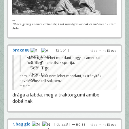
---
"Nincs igazság és nincs emberiség. Csak igazságok vannak és emberek."
- Szerb
Antal
braxa88
12 564
több mint 13 éve
Akkor úgy is lehet mondani, hogy az amerikai
foci főleg a tehetősek sportja.
Béczkó
nem, ezt abszolút nem lehet mondani, az irányítók
neveléséhez kell sok pénz
jjncaa
drága a labda, meg a traktorgumi amibe
dobálnak
r.baggio
65 228
— no es
több mint 13 éve