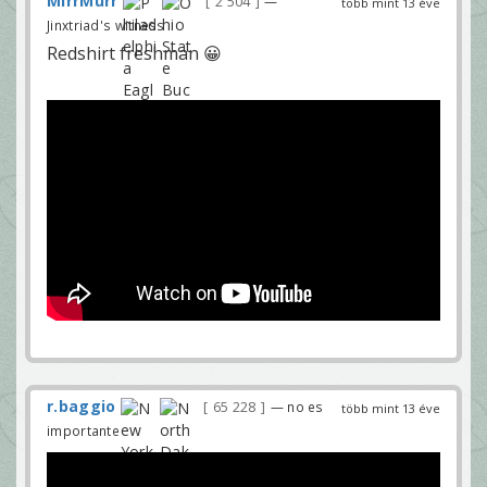
MirrMurr
2 504
—
több mint 13 éve
Jinxtriad's witness
Redshirt freshman 😀
r.baggio
65 228
— no es
több mint 13 éve
importante