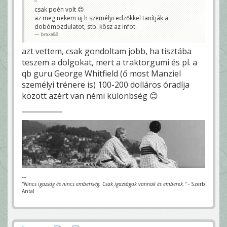
csak poén volt 😊
az meg nekem uj h személyi edzőkkel tanítják a
dobómozdulatot, stb. kösz az infot.
braxa88
azt vettem, csak gondoltam jobb, ha tisztába
teszem a dolgokat, mert a traktorgumi és pl. a
qb guru George Whitfield (ő most Manziel
személyi trénere is) 100-200 dolláros óradíja
között azért van némi különbség 😊
---
"Nincs igazság és nincs emberiség. Csak igazságok vannak és emberek."
- Szerb
Antal