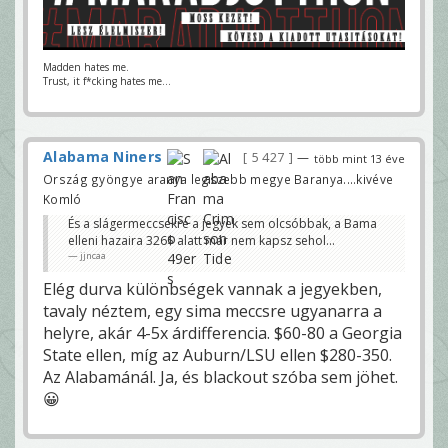
Madden hates me.
Trust, it f*cking hates me...
Alabama Niners
5 427
—
több mint 13 éve
Ország gyöngye aranya legszebb megye Baranya....kivéve
Komló
És a slágermeccsekre a jegyek sem olcsóbbak, a Bama
elleni hazaira 326$ alatt már nem kapsz sehol...
jjncaa
Elég durva különbségek vannak a jegyekben,
tavaly néztem, egy sima meccsre ugyanarra a
helyre, akár 4-5x árdifferencia. $60-80 a Georgia
State ellen, míg az Auburn/LSU ellen $280-350.
Az Alabamánál. Ja, és blackout szóba sem jöhet.
😀