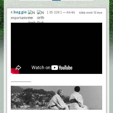
r.baggio
65 228
— no es
több mint 13 éve
importante