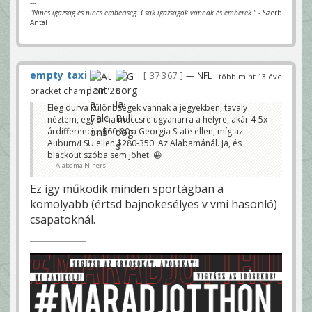
---
"Nincs igazság és nincs emberiség. Csak igazságok vannak és emberek."
- Szerb
Antal
empty taxi
37 367
— NFL
több mint 13 éve
bracket champion '26
Elég durva különbségek vannak a jegyekben, tavaly
néztem, egy sima meccsre ugyanarra a helyre, akár 4-5x
árdifferencia. $60-80 a Georgia State ellen, míg az
Auburn/LSU ellen $280-350. Az Alabamánál. Ja, és
blackout szóba sem jöhet. 😀
Alabama Niners
Ez így működik minden sportágban a
komolyabb (értsd bajnokesélyes v vmi hasonló)
csapatoknál.