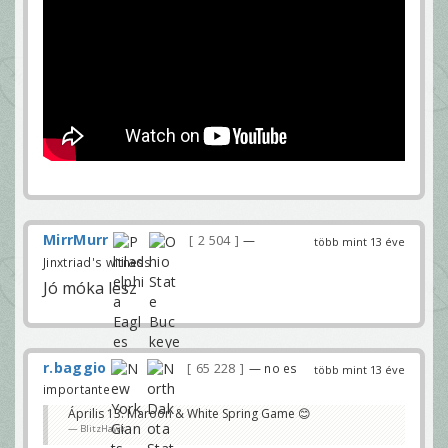
MirrMurr
2 504
—
több mint 13 éve
Jinxtriad's witness
Jó móka lesz
r.baggio
65 228
— no es
több mint 13 éve
importante
Április 13. Maroon & White Spring Game 😊
BlitzHawk