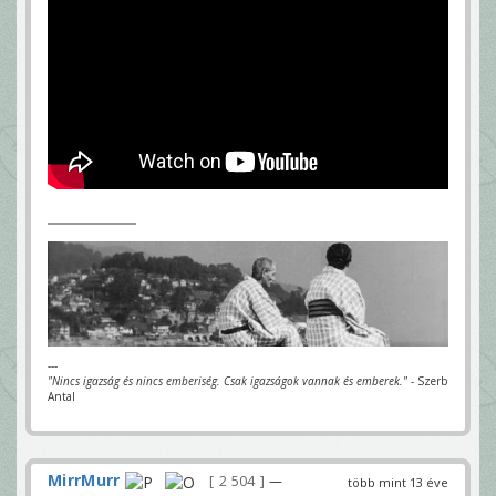
---
"Nincs igazság és nincs emberiség. Csak igazságok vannak és emberek."
- Szerb
Antal
MirrMurr
2 504
—
több mint 13 éve