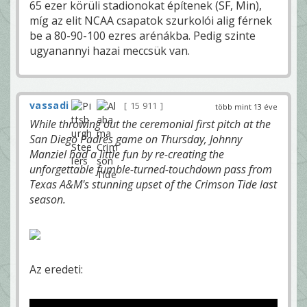
65 ezer körüli stadionokat építenek (SF, Min),
míg az elit NCAA csapatok szurkolói alig férnek
be a 80-90-100 ezres arénákba. Pedig szinte
ugyanannyi hazai meccsük van.
vassadi
15 911
több mint 13 éve
While throwing out the ceremonial first pitch at the
San Diego Padres game on Thursday, Johnny
Manziel had a little fun by re-creating the
unforgettable fumble-turned-touchdown pass from
Texas A&M's stunning upset of the Crimson Tide last
season.
Az eredeti: