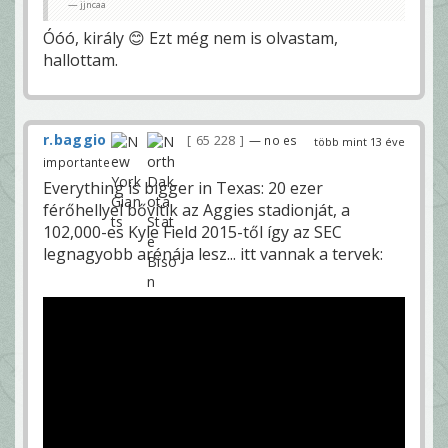
jjncaa
Óóó, király 😊 Ezt még nem is olvastam,
hallottam.
r.baggio
65 228
— no es
több mint 13 éve
importante
Everything is bigger in Texas: 20 ezer
férőhellyel bővítik az Aggies stadionját, a
102,000-es Kyle Field 2015-től így az SEC
legnagyobb arénája lesz... itt vannak a tervek: