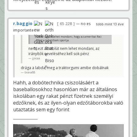
r.baggio
65 228
— no es
több mint 13 éve
importante
Akkor úgy is lehet mondani, hogy az amerikai foci
főleg a tehetősek sportja.
Béczkó
nem, ezt abszolút nem lehet mondani, az
irányítók neveléséhez kell sok pénz
jjncaa
drága a labda, meg a traktorgumi amibe dobálnak
braxa88
Hahh, a dobótechnika csiszolásáért a
baseballosokhoz hasonlóan már az általános
iskolában egy rakat pénzt fizetnek személyi
edzőknek, és az ilyen-olyan edzőtáborokba való
utaztatás sem egy forint