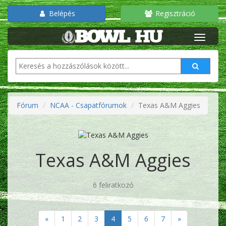
Belépés
Regisztráció
Fórum
NCAA - Csapatfórumok
Texas A&M Aggies
Texas A&M Aggies
6 feliratkozó
«
1
2
3
4
5
6
7
»