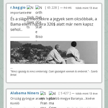
r.baggio
65 228
— no es
több mint 13 éve
importante
És a slágermeccsekre a jegyek sem olcsóbbak, a
Bama elleni hazaira 326$ alatt már nem kapsz
sehol...
---
"Nincs igazság és nincs emberiség. Csak igazságok vannak és emberek."
- Szerb
Antal
Alabama Niners
5 427
—
több mint 13 éve
Ország gyöngye aranya legszebb megye Baranya....kivéve
Komló