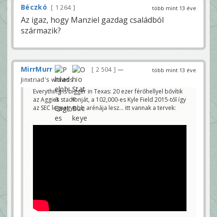
Béczkó
1 264
több mint 13 éve
Az igaz, hogy Manziel gazdag családból
származik?
MirrMurr
2 504
—
több mint 13 éve
Jinxtriad's witness
Everything is bigger in Texas: 20 ezer férőhellyel bővítik
az Aggies stadionját, a 102,000-es Kyle Field 2015-től így
az SEC legnagyobb arénája lesz... itt vannak a tervek: