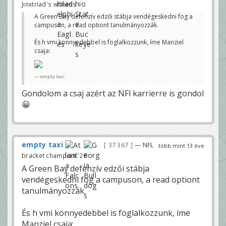
Jinxtriad's witness
A Green Bay defenzív edzői stábja vendégeskedni fog a
campuson, a read optiont tanulmányozzák.
És h vmi könnyedebbel is foglalkozzunk, íme Manziel
csaja:
empty taxi
Gondolom a csaj azért az NFl karrierre is gondol
😀
empty taxi
37 367
— NFL
több mint 13 éve
bracket champion '26
A Green Bay defenzív edzői stábja
vendégeskedni fog a campuson, a read optiont
tanulmányozzák.
És h vmi könnyedebbel is foglalkozzunk, íme
Manziel csaja: