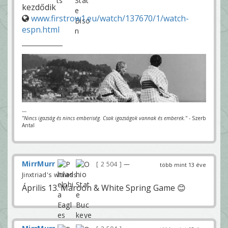
kezdődik
www.firstrow1.eu/watch/137670/1/watch-
espn.html
---
"Nincs igazság és nincs emberiség. Csak igazságok vannak és emberek."
- Szerb
Antal
MirrMurr
2 504
—
több mint 13 éve
Jinxtriad's witness
Április 13. Maroon & White Spring Game 😊