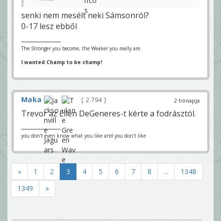
senki nem mesélt neki Sámsonról?
0-17 lesz ebből
The Stronger you become, the Weaker you really are.
I wanted Champ to be champ!
Maka
2 794
2 hónapja
Trevor az Ellen DeGeneres-t kérte a fodrásztól.
you don't even know what you like and you don't like
«
1
2
3
4
5
6
7
8
...
1348
1349
»