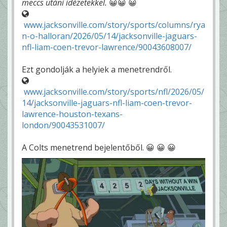
meccs utáni idézetekkel.
😀😀 😀
www.jacksonville.com/story/sports/columns/rya
n-o-halloran/2026/05/14/jacksonville-jaguars-
nfl-liam-coen-trevor-lawrence/90043608007/
Ezt gondolják a helyiek a menetrendről.
www.jacksonville.com/story/sports/nfl/2026/05/
14/jacksonville-jaguars-nfl-liam-coen-trevor-
lawrence-houston-texans-
london/90043531007/
A Colts menetrend bejelentőből. 😀 😀 😀