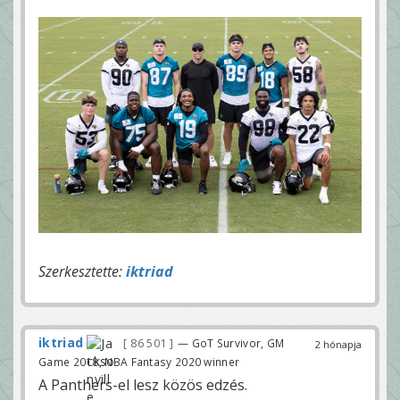
Szerkesztette:
iktriad
iktriad
86 501
— GoT Survivor, GM
2 hónapja
Game 2018, NBA Fantasy 2020 winner
A Panthers-el lesz közös edzés.