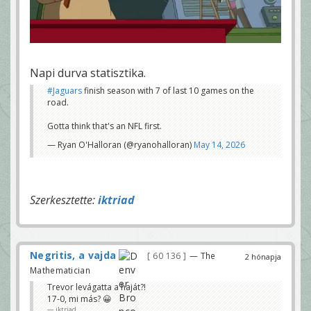
Napi durva statisztika.
#Jaguars
finish season with 7 of last 10 games on the
road.
Gotta think that's an NFL first.
— Ryan O'Halloran (@ryanohalloran)
May 14, 2026
Szerkesztette:
iktriad
Negritis, a vajda
60 136
— The
2 hónapja
Mathematician
Trevor levágatta a haját?!
17-0, mi más? 😀
iktriad