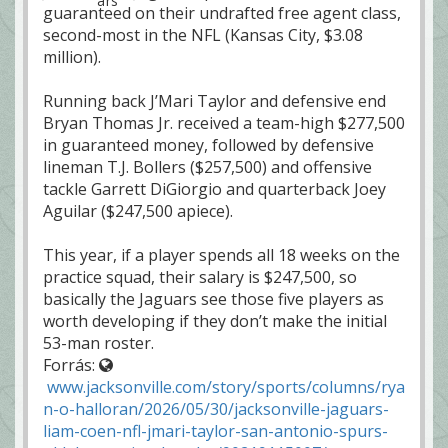
guaranteed on their undrafted free agent class,
second-most in the NFL (Kansas City, $3.08
million).
Running back J’Mari Taylor and defensive end
Bryan Thomas Jr. received a team-high $277,500
in guaranteed money, followed by defensive
lineman T.J. Bollers ($257,500) and offensive
tackle Garrett DiGiorgio and quarterback Joey
Aguilar ($247,500 apiece).
This year, if a player spends all 18 weeks on the
practice squad, their salary is $247,500, so
basically the Jaguars see those five players as
worth developing if they don’t make the initial
53-man roster.
Forrás:
www.jacksonville.com/story/sports/columns/rya
n-o-halloran/2026/05/30/jacksonville-jaguars-
liam-coen-nfl-jmari-taylor-san-antonio-spurs-