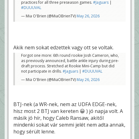
practices for all three preseason games.
#Jaguars
|
#DUUUVAL
— Mia O'Brien (@MiaOBrienTV)
May 26, 2026
Akik nem sokat edzettek vagy ott se voltak.
Forgot one more: 6th round rookie Josh Cameron, who,
as previously announced, battle ankle injury during pre-
draft process. Stretched at Rookie Mini-Camp but did
not participate in drills.
#Jaguars
|
#DUUUVAL
— Mia O'Brien (@MiaOBrienTV)
May 26, 2026
BTJ-nek (a WR-nek, nem az UDFA EDGE-nek,
hisz most 2 BTJ van kereten 😀 ) jó napja volt. A
másik jó hír, hogy Caleb Ransaw, akitől
mindenki sokat vár semmi jelét nem adta annak,
hogy sérült lenne.