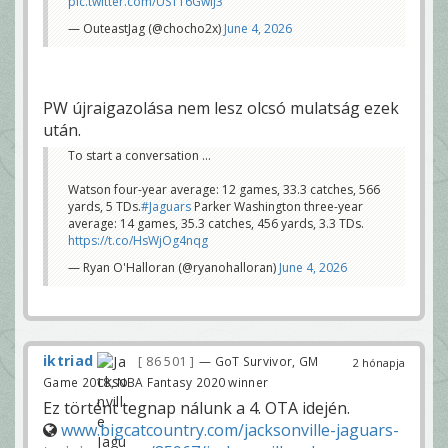
pic.twitter.com/US116GwIJ3
— OuteastJag (@chocho2x)
June 4, 2026
PW újraigazolása nem lesz olcsó mulatság ezek
után.
To start a conversation ...
Watson four-year average: 12 games, 33.3 catches, 566
yards, 5 TDs.
#Jaguars
Parker Washington three-year
average: 14 games, 35.3 catches, 456 yards, 3.3 TDs.
https://t.co/HsWjOg4nqg
— Ryan O'Halloran (@ryanohalloran)
June 4, 2026
iktriad
86 501
— GoT Survivor, GM
2 hónapja
Game 2018, NBA Fantasy 2020 winner
Ez történt tegnap nálunk a 4. OTA idején.
www.bigcatcountry.com/jacksonville-jaguars-