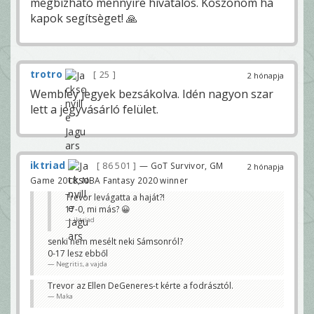
megbízható mennyire hivatalos. Köszönöm ha
kapok segítsèget! 🙏
trotro
25
2 hónapja
Wembley jegyek bezsákolva. Idén nagyon szar
lett a jegyvásárló felület.
iktriad
86 501
— GoT Survivor, GM
2 hónapja
Game 2018, NBA Fantasy 2020 winner
Trevor levágatta a haját?!
17-0, mi más? 😀
iktriad
senki nem mesélt neki Sámsonról?
0-17 lesz ebből
Negritis, a vajda
Trevor az Ellen DeGeneres-t kérte a fodrásztól.
Maka