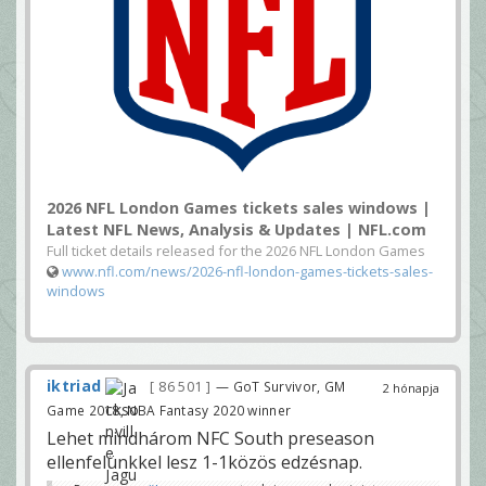
2026 NFL London Games tickets sales windows |
Latest NFL News, Analysis & Updates | NFL.com
Full ticket details released for the 2026 NFL London Games
www.nfl.com/news/2026-nfl-london-games-tickets-sales-
windows
iktriad
86 501
— GoT Survivor, GM
2 hónapja
Game 2018, NBA Fantasy 2020 winner
Lehet mindhárom NFC South preseason
ellenfelünkkel lesz 1-1közös edzésnap.