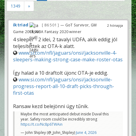
1349
»
iktriad
86 501
— GoT Survivor, GM
2 hónapja
Game 2018, NBA Fantasy 2020 winner
4 sleeper - 2 idei, 2 tavalyi UDFA, akik eddig jól
teljesítettek az OTA-k alatt.
www.si.com/nfl/jaguars/onsi/jacksonville-4-
sleepers-making-strong-case-make-roster-otas
Így halad a 10 draftolt újonc OTA-je eddig.
www.si.com/nfl/jaguars/onsi/jacksonville-
progress-report-all-10-draft-picks-through-
first-otas
Ransaw kezd belejönni úgy tűnik.
Maybe the most anticipated debut inside Duval this
year. Safety room could be incredibly strong
https://t.co/Nc8p6TWAin
— John Shipley (@_John_Shipley)
June 4, 2026