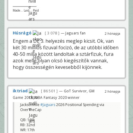
Made... Laid... Paid
Húsrágó
3 078
— Jaguars fan
2 hónapja
Engem a DE 3. helyezés meglep kicsit. Ok, van
két 30 milliós fizuval focizó, de az utóbbi időben
40-50 milla között landoltak a sztárfizuk, fura
azok mellé olyan olcsó kiegészítők vannak,
hogy összességén kevesebből kijönnek.
iktriad
86 501
— GoT Survivor, GM
2 hónapja
Game 2018, NBA Fantasy 2020 winner
Jacksonville
#Jaguars
2026 Positional Spending via
OverTheCap
QB: 16th
RB: 32nd
WR: 17th