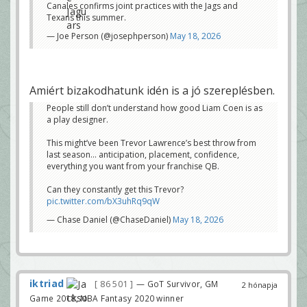
Canales confirms joint practices with the Jags and
Texans this summer.
— Joe Person (@josephperson)
May 18, 2026
Amiért bizakodhatunk idén is a jó szereplésben.
People still don’t understand how good Liam Coen is as
a play designer.
This might’ve been Trevor Lawrence’s best throw from
last season… anticipation, placement, confidence,
everything you want from your franchise QB.
Can they constantly get this Trevor?
pic.twitter.com/bX3uhRq9qW
— Chase Daniel (@ChaseDaniel)
May 18, 2026
iktriad
86 501
— GoT Survivor, GM
2 hónapja
Game 2018, NBA Fantasy 2020 winner