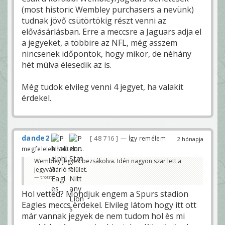
(most historic Wembley purchasers a nevünk)
tudnak jövő csütörtökig részt venni az
elővásárlásban. Erre a meccsre a Jaguars adja el
a jegyeket, a többire az NFL, még asszem
nincsenek időpontok, hogy mikor, de néhány
hét múlva élesedik az is.
Még tudok elvileg venni 4 jegyet, ha valakit
érdekel.
dande2
48 716
— Így remélem
2 hónapja
megfelelek nektek.....
Wembley jegyek bezsákolva. Idén nagyon szar lett a
jegyvásárló felület.
trotro
Hol vetted? Mondjuk engem a Spurs stadion
Eagles meccs èrdekel. Elvileg látom hogy itt ott
már vannak jegyek de nem tudom hol ès mi