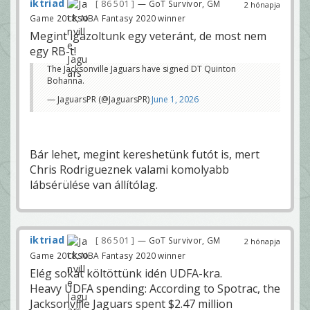
iktriad
86 501
— GoT Survivor, GM
2 hónapja
Game 2018, NBA Fantasy 2020 winner
Megint igazoltunk egy veteránt, de most nem
egy RB-t!
The Jacksonville Jaguars have signed DT Quinton
Bohanna.
— JaguarsPR (@JaguarsPR)
June 1, 2026
Bár lehet, megint kereshetünk futót is, mert
Chris Rodrigueznek valami komolyabb
lábsérülése van állítólag.
iktriad
86 501
— GoT Survivor, GM
2 hónapja
Game 2018, NBA Fantasy 2020 winner
Elég sokat költöttünk idén UDFA-kra.
Heavy UDFA spending: According to Spotrac, the
Jacksonville Jaguars spent $2.47 million