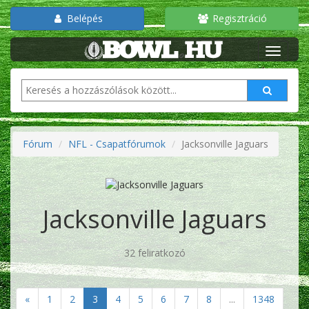
Belépés
Regisztráció
Fórum
NFL - Csapatfórumok
Jacksonville Jaguars
Jacksonville Jaguars
32 feliratkozó
«
1
2
3
4
5
6
7
8
...
1348