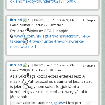
oklahoma-city-thunder/90219115007/
iktriad
86 501
— GoT Survivor, GM
2 hónapja
Game 2018, NBA Fantasy 2020 winner
Ezt látta Shipley az OTA 1. napján.
www.si.com/nfl/jaguars/onsi/jacksonville-5-
takeaways-travis-hunter-trevor-lawrence-
more-ota-no-1
iktriad
86 501
— GoT Survivor, GM
2 hónapja
Game 2018, NBA Fantasy 2020 winner
Az a Bucs-Jags közös edzés érdekes lesz. A
másik 2 a Pathersszel és s Saints-el lesz. Ez azt
is jelenti, hogy nem sokat fogjuk látni a
kezdőket így az előszezonban, ha egyáltalán
játszanak.
Liam Coen announces the
#Jaguars
will have joint