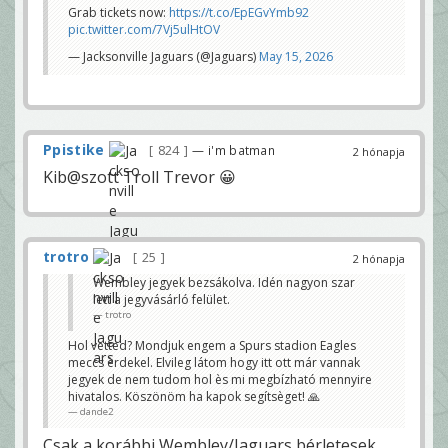
Grab tickets now:
https://t.co/EpEGvYmb92
pic.twitter.com/7Vj5ulHtOV
— Jacksonville Jaguars (@Jaguars)
May 15, 2026
Ppistike
824
— i'm batman
2 hónapja
Kib@szott Troll Trevor 😀
trotro
25
2 hónapja
Wembley jegyek bezsákolva. Idén nagyon szar
lett a jegyvásárló felület.
trotro
Hol vetted? Mondjuk engem a Spurs stadion Eagles
meccs èrdekel. Elvileg látom hogy itt ott már vannak
jegyek de nem tudom hol ès mi megbízható mennyire
hivatalos. Köszönöm ha kapok segítsèget! 🙏
dande2
Csak a korábbi Wembley/Jaguars bérletesek