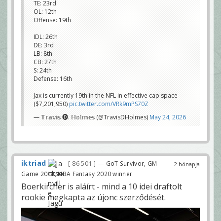
TE: 23rd
OL: 12th
Offense: 19th
IDL: 26th
DE: 3rd
LB: 8th
CB: 27th
S: 24th
Defense: 16th
Jax is currently 19th in the NFL in effective cap space
($7,201,950)
pic.twitter.com/VRk9mPS70Z
— 𝕋𝕣𝕒𝕧𝕚𝕤 🅓. ℍ𝕠𝕝𝕞𝕖𝕤 (@TravisDHolmes)
May 24, 2026
iktriad
86 501
— GoT Survivor, GM
2 hónapja
Game 2018, NBA Fantasy 2020 winner
Boerkircher is aláírt - mind a 10 idei draftolt
rookie megkapta az újonc szerződését.