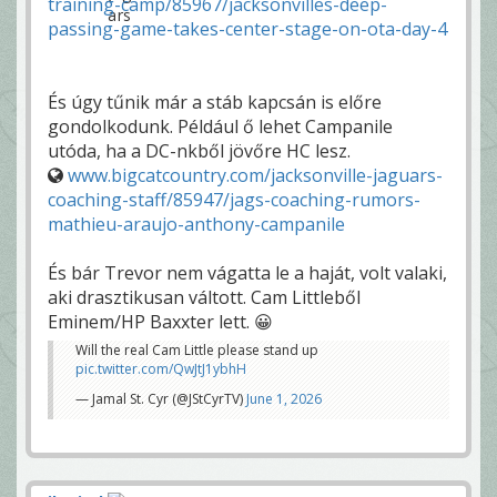
training-camp/85967/jacksonvilles-deep-
passing-game-takes-center-stage-on-ota-day-4
És úgy tűnik már a stáb kapcsán is előre
gondolkodunk. Például ő lehet Campanile
utóda, ha a DC-nkből jövőre HC lesz.
www.bigcatcountry.com/jacksonville-jaguars-
coaching-staff/85947/jags-coaching-rumors-
mathieu-araujo-anthony-campanile
És bár Trevor nem vágatta le a haját, volt valaki,
aki drasztikusan váltott. Cam Littleből
Eminem/HP Baxxter lett. 😀
Will the real Cam Little please stand up
pic.twitter.com/QwJtJ1ybhH
— Jamal St. Cyr (@JStCyrTV)
June 1, 2026