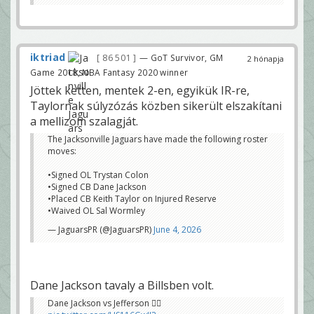
iktriad
86 501
— GoT Survivor, GM
2 hónapja
Game 2018, NBA Fantasy 2020 winner
Jöttek ketten, mentek 2-en, egyikük IR-re,
Taylornak súlyzózás közben sikerült elszakítani
a mellizom szalagját.
The Jacksonville Jaguars have made the following roster
moves:
•Signed OL Trystan Colon
•Signed CB Dane Jackson
•Placed CB Keith Taylor on Injured Reserve
•Waived OL Sal Wormley
— JaguarsPR (@JaguarsPR)
June 4, 2026
Dane Jackson tavaly a Billsben volt.
Dane Jackson vs Jefferson 😮‍💨