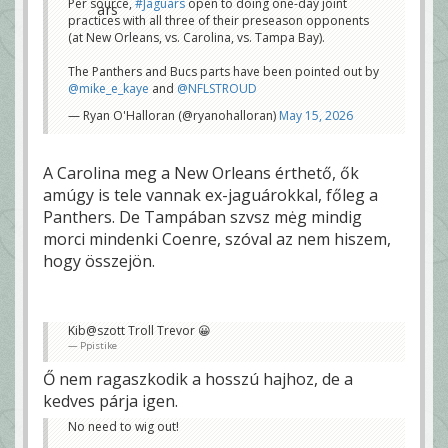
Per source,
#Jaguars
open to doing one-day joint
practices with all three of their preseason opponents
(at New Orleans, vs. Carolina, vs. Tampa Bay).
The Panthers and Bucs parts have been pointed out by
@mike_e_kaye
and
@NFLSTROUD
— Ryan O'Halloran (@ryanohalloran)
May 15, 2026
A Carolina meg a New Orleans érthető, ők
amúgy is tele vannak ex-jaguárokkal, főleg a
Panthers. De Tampában szvsz mėg mindig
morci mindenki Coenre, szóval az nem hiszem,
hogy összejön.
Kib@szott Troll Trevor 😀
Ppistike
Ő nem ragaszkodik a hosszú hajhoz, de a
kedves párja igen.
No need to wig out!