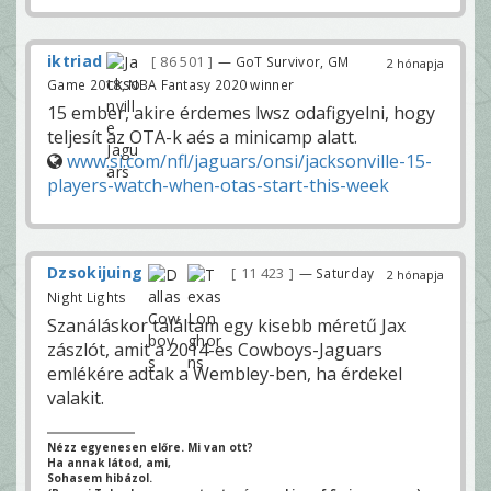
iktriad
86 501
— GoT Survivor, GM
2 hónapja
Game 2018, NBA Fantasy 2020 winner
15 ember, akire érdemes lwsz odafigyelni, hogy
teljesít az OTA-k aés a minicamp alatt.
www.si.com/nfl/jaguars/onsi/jacksonville-15-
players-watch-when-otas-start-this-week
Dzsokijuing
11 423
— Saturday
2 hónapja
Night Lights
Szanáláskor találtam egy kisebb méretű Jax
zászlót, amit a 2014-es Cowboys-Jaguars
emlékére adtak a Wembley-ben, ha érdekel
valakit.
Nézz egyenesen előre. Mi van ott?
Ha annak látod, ami,
Sohasem hibázol.