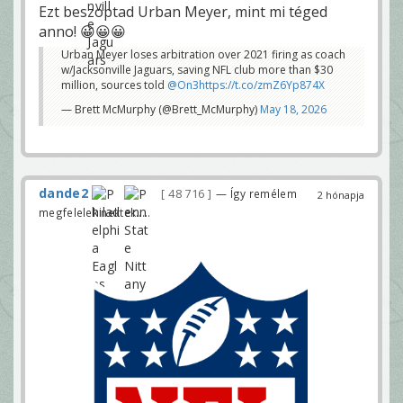
Ezt beszoptad Urban Meyer, mint mi téged
anno! 😀😀😀
Urban Meyer loses arbitration over 2021 firing as coach
w/Jacksonville Jaguars, saving NFL club more than $30
million, sources told
@On3
https://t.co/zmZ6Yp874X
— Brett McMurphy (@Brett_McMurphy)
May 18, 2026
dande2
48 716
— Így remélem
2 hónapja
megfelelek nektek.....