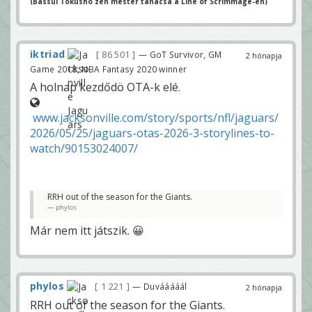
(Bassui Tokusho zen mester tanácsa a Line of Scrimmage-en)
iktriad
86 501
— GoT Survivor, GM
2 hónapja
Game 2018, NBA Fantasy 2020 winner
A holnap kezdődö OTA-k elé.
www.jacksonville.com/story/sports/nfl/jaguars/
2026/05/25/jaguars-otas-2026-3-storylines-to-
watch/90153024007/
RRH out of the season for the Giants.
phylos
Már nem itt játszik. 😀
phylos
1 221
— Duvááááál
2 hónapja
RRH out of the season for the Giants.