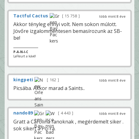
Tactful Cactus
15 758
több mint 8 éve
Akkor tényleg ennyi volt. Nem sokon múlott.
Jövőre izgalommentesen bemasírozunk az SB-
be!
P-A-N-I-C
LaFleurt a kávé!
kingpeti
162
több mint 8 éve
Picsába. Akkor marad a Saints..
nando89
4 443
több mint 8 éve
Gratt a Carolina fanoknak , megérdemelt siker .
sok sikert a Po-ra.