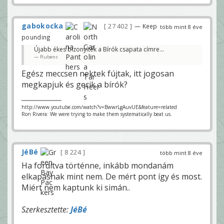
gabokocka
27 402
— Keep
több mint 8 éve
pounding
Újabb ékes bizonyíték a Bírók csapata címre...
Rubens
Egész meccsen nektek fújtak, itt jogosan
megkapjuk és gecik a bírók?
http://www.youtube.com/watch?v=BwwrLgAuvUE&feature=related
Ron Rivera: We were trying to make them systematically beat us.
JéBé
8 224
több mint 8 éve
Ha fordítva történne, inkább mondanám
elkapásnak mint nem. De mért pont így és most.
Miért nem kaptunk ki simán..
Szerkesztette:
JéBé