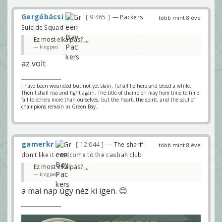
Gergőbácsi
9 465
— Packers
több mint 8 éve
Suicide Squad
Ez most elkalpás? ,,,
kingpeti
az volt
I have been wounded but not yet slain. I shall lie here and bleed a while.
Then I shall rise and fight again. The title of champion may from time to time
fall to others more than ourselves, but the heart, the spirit, and the soul of
champions remain in Green Bay.
gamerkr
12 044
— The sharif
több mint 8 éve
don't like it - welcome to the casbah club
Ez most elkalpás? ,,,
kingpeti
a mai nap úgy néz ki igen. 😊