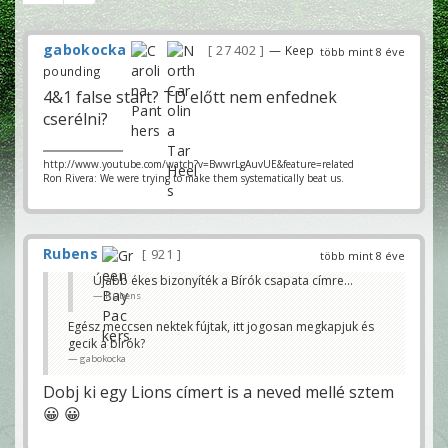
gabokocka
27 402
— Keep
több mint 8 éve
pounding
4&1 false start? TD előtt nem enfednek
cserélni?
http://www.youtube.com/watch?v=BwwrLgAuvUE&feature=related
Ron Rivera: We were trying to make them systematically beat us.
Rubens
921
több mint 8 éve
Újabb ékes bizonyíték a Bírók csapata címre...
Rubens
Egész meccsen nektek fújtak, itt jogosan megkapjuk és
gecik a bírók?
gabokocka
Dobj ki egy Lions címert is a neved mellé sztem
😀 😀