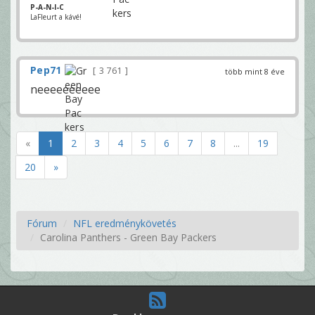
P-A-N-I-C
LaFleurt a kávé!
Pep71
3 761
több mint 8 éve
neeeeeeeeee
«
1
2
3
4
5
6
7
8
...
19
20
»
Fórum
NFL eredménykövetés
Carolina Panthers - Green Bay Packers