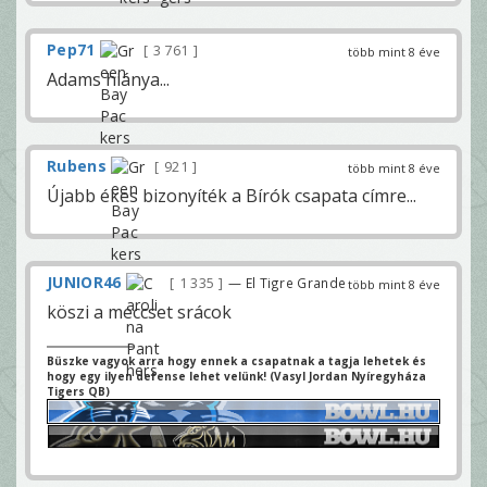
Pep71
3 761
több mint 8 éve
Adams hiánya...
Rubens
921
több mint 8 éve
Újabb ékes bizonyíték a Bírók csapata címre...
JUNIOR46
1 335
— El Tigre Grande
több mint 8 éve
köszi a meccset srácok
Büszke vagyok arra hogy ennek a csapatnak a tagja lehetek és
hogy egy ilyen defense lehet velünk! (Vasyl Jordan Nyíregyháza
Tigers QB)