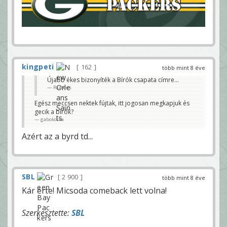
kingpeti
162
több mint 8 éve
Újabb ékes bizonyíték a Bírók csapata címre...
Rubens
Egész meccsen nektek fújtak, itt jogosan megkapjuk és
gecik a bírók?
gabokocka
Azért az a byrd td...
SBL
2 900
több mint 8 éve
Kár érte! Micsoda comeback lett volna!
Szerkesztette:
SBL