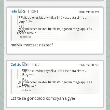
jabi
129
több mint 8 éve
Újabb ékes bizonyíték a Bírók csapata címre...
Rubens
Egész meccsen nektek fújtak, itt jogosan megkapjuk és
gecik a bírók?
gabokocka
melyik meccset nézted?
Celtic
422
több mint 8 éve
Újabb ékes bizonyíték a Bírók csapata címre...
Rubens
Egész meccsen nektek fújtak, itt jogosan megkapjuk és
gecik a bírók?
gabokocka
Ezt te se gondolod komolyan ugye?