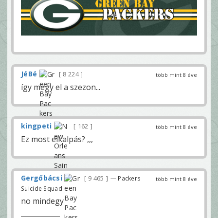
JéBé
8 224
több mint 8 éve
így megy el a szezon...
kingpeti
162
több mint 8 éve
Ez most elkalpás? ,,,
Gergőbácsi
9 465
— Packers
több mint 8 éve
Suicide Squad
no mindegy