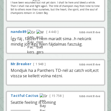
I have been wounded but not yet slain. I shall lie here and bleed a while.
Then I shall rise and fight again. The title of champion may from time to time
fall to others more than ourselves, but the heart, the spirit, and the soul of
champions remain in Green Bay.
nando89
4 443
több mint 8 éve
Így fáj , faszért nem maradt sima ..h nekünk
mindig jön egy ilyen fájdalmas faszság.
Mr.Breaker
1 948
több mint 8 éve
Mondjuk ha a Panthers TD-nél az catch volt,ezt
vissza se kellett volna nézni.
Tactful Cactus
15 758
több mint 8 éve
Seattle feeling is coming