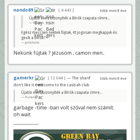
nando89
4 443
több mint 8 éve
Újabb ékes bizonyíték a Bírók csapata címre...
Rubens
Egész meccsen nektek fújtak, itt jogosan megkapjuk és
gecik a bírók?
gabokocka
Nekünk fújtak ? jézusom , camon men..
gamerkr
12 044
— The sharif
több mint 8 éve
don't like it - welcome to the casbah club
Újabb ékes bizonyíték a Bírók csapata címre...
Rubens
garbage -time -ban volt szóval nem számít.
oh wait