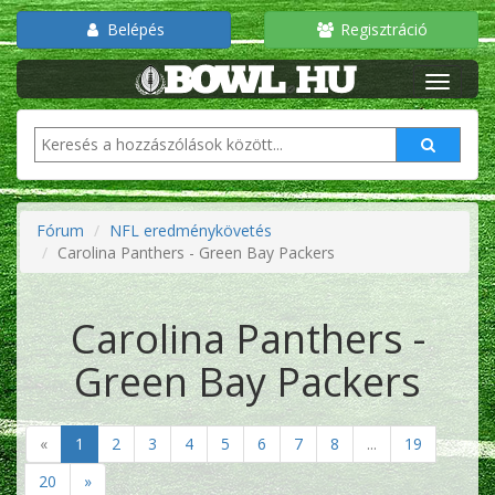
Belépés
Regisztráció
Fórum
NFL eredménykövetés
Carolina Panthers - Green Bay Packers
Carolina Panthers -
Green Bay Packers
«
1
2
3
4
5
6
7
8
...
19
20
»