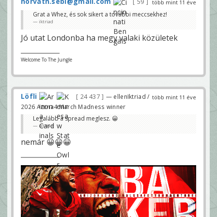
horvath.sebi@gmail.com
59
több mint 11 éve
Grat a Whez, és sok sikert a további meccsekhez!
iktriad
Jó utat Londonba ha megy valaki közületek
Welcome To The Jungle
Löfli
24 437
— ellenIktriad /
több mint 11 éve
2026 Arena4 March Madness winner
Legalább a spread meglesz. 😀
iktriad
nemár 😀😀😀