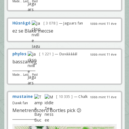
Made... Laid... Paid
Húsrágó
3 078
— Jaguars fan
több mint 11 éve
ez se Blake meccse
phylos
1 221
— Duvááááál
több mint 11 éve
basszameg
Made... Laid... Paid
mustaine
10 335
— Chalk
több mint 11 éve
Dawk fan
Menetrendszerű Bortles pick 😕