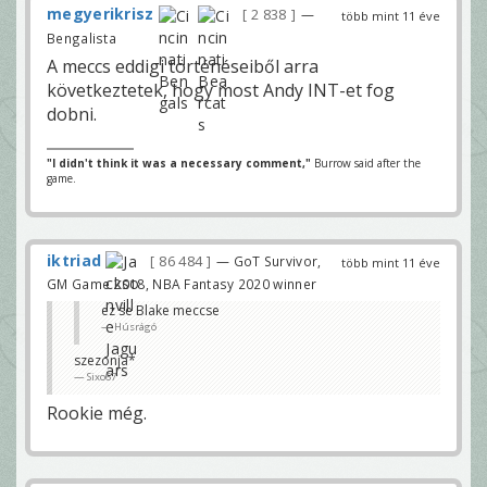
megyerikrisz
2 838
—
több mint 11 éve
Bengalista
A meccs eddigi történéseiből arra
következtetek, hogy most Andy INT-et fog
dobni.
"I didn't think it was a necessary comment,"
Burrow said after the
game.
iktriad
86 484
— GoT Survivor,
több mint 11 éve
GM Game 2018, NBA Fantasy 2020 winner
ez se Blake meccse
Húsrágó
szezonja*
Sixo67
Rookie még.