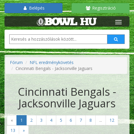
Belépés
Regisztráció
Fórum
NFL eredménykövetés
Cincinnati Bengals - Jacksonville Jaguars
Cincinnati Bengals -
Jacksonville Jaguars
«
1
2
3
4
5
6
7
8
...
12
13
»