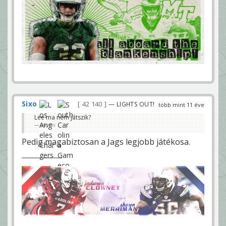
Sixo
42 140
— LIGHTS OUT!
több mint 11 éve
Lee ma nem játszik?
phylos
Pedig magabiztosan a Jags legjobb játékosa.