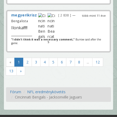
megyerikrisz
2 838
—
több mint 11 éve
Bengalista
Ilonka!!!!!
"I didn't think it was a necessary comment,"
Burrow said after the
game.
«
1
2
3
4
5
6
7
8
...
12
13
»
Fórum
NFL eredménykövetés
Cincinnati Bengals - Jacksonville Jaguars