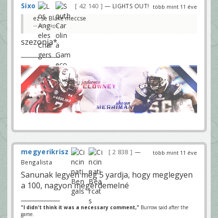
Sixo
42 140
— LIGHTS OUT!
több mint 11 éve
ez se Blake meccse
Húsrágó
szezonja*
megyerikrisz
2 838
—
több mint 11 éve
Bengalista
Sanunak legyen még 5 yardja, hogy meglegyen
a 100, nagyon megérdemelné
"I didn't think it was a necessary comment,"
Burrow said after the
game.