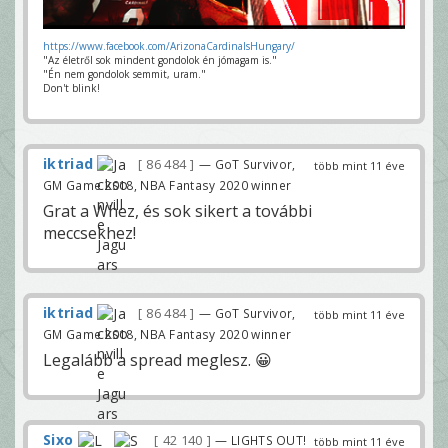
https://www.facebook.com/ArizonaCardinalsHungary/
"Az életről sok mindent gondolok én jómagam is."
"Én nem gondolok semmit, uram."
Don't blink!
iktriad
86 484
— GoT Survivor,
több mint 11 éve
GM Game 2018, NBA Fantasy 2020 winner
Grat a Whez, és sok sikert a további
meccsekhez!
iktriad
86 484
— GoT Survivor,
több mint 11 éve
GM Game 2018, NBA Fantasy 2020 winner
Legalább a spread meglesz. 😀
Sixo
42 140
— LIGHTS OUT!
több mint 11 éve