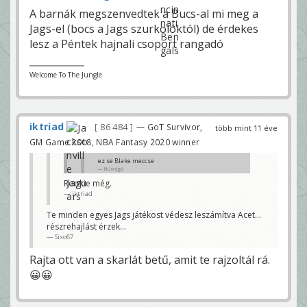
A barnák megszenvedtek a Bucs-al mi meg a
Jags-el (bocs a Jags szurkolóktól) de érdekes
lesz a Péntek hajnali csoport rangadó
Welcome To The Jungle
iktriad
86 484
— GoT Survivor,
több mint 11 éve
GM Game 2018, NBA Fantasy 2020 winner
ez se Blake meccse
Húsrágó
Rookie még.
szezonja*
iktriad
Sixo67
Te minden egyes Jags játékost védesz leszámítva Acet...
részrehajlást érzek...
Sixo67
Rajta ott van a skarlát betű, amit te rajzoltál rá.
😀😀