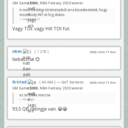
GM Game 2018, NBA Fantasy 2020 winner
A meccs eddigi történéseiből arra következtetek, hogy
most Andy INT-et fog dobni.
megyerikrisz
Vagy TDt. vagy Hill TDt fut.
nhm
1 278
több mint 11 éve
bebaszna! 😊
iktriad
86 484
— GoT Survivor,
több mint 11 éve
GM Game 2018, NBA Fantasy 2020 winner
ez se Blake meccse
Húsrágó
93,5 QB ratingje van. 😀😀