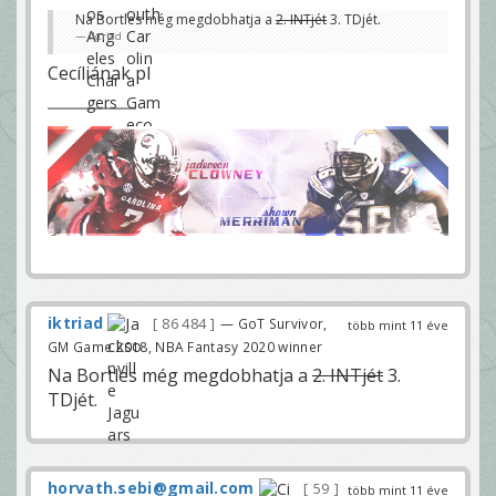
Na Bortles még megdobhatja a
2. INTjét
3. TDjét.
iktriad
Cecíliának pl
iktriad
86 484
— GoT Survivor,
több mint 11 éve
GM Game 2018, NBA Fantasy 2020 winner
Na Bortles még megdobhatja a
2. INTjét
3.
TDjét.
horvath.sebi@gmail.com
59
több mint 11 éve