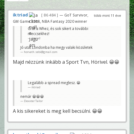
iktriad
86 484
— GoT Survivor,
több mint 11 éve
GM Game 2018, NBA Fantasy 2020 winner
Grat a Whez, és sok sikert a további
meccsekhez!
iktriad
Jó utat Londonba ha megy valaki közületek
horvath.sebi@gmail.com
Majd nézzünk inkább a Sport Tvn, Hörivel. 😀😀
Legalább a spread meglesz. 😀
iktriad
nemár 😀😀😀
Dexxter Tailor
A kis sikereket is meg kell becsülni. 😀😀