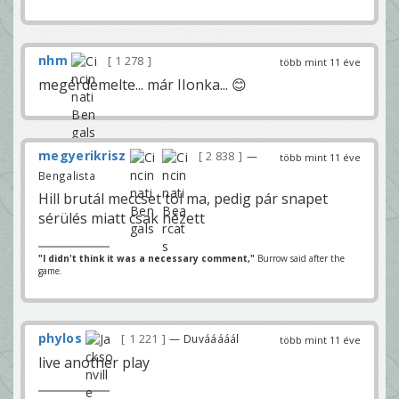
nhm
1 278
több mint 11 éve
megérdemelte... már IIonka... 😊
megyerikrisz
2 838
—
több mint 11 éve
Bengalista
Hill brutál meccset tol ma, pedig pár snapet
sérülés miatt csak nézett
"I didn't think it was a necessary comment,"
Burrow said after the
game.
phylos
1 221
— Duvááááál
több mint 11 éve
live another play