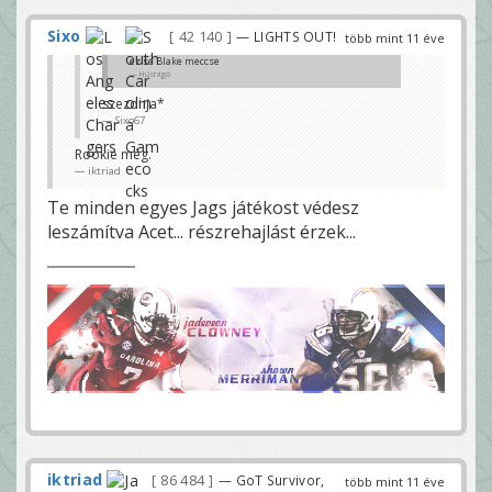
Sixo
42 140
— LIGHTS OUT!
több mint 11 éve
ez se Blake meccse
Húsrágó
szezonja*
Sixo67
Rookie még.
iktriad
Te minden egyes Jags játékost védesz
leszámítva Acet... részrehajlást érzek...
iktriad
86 484
— GoT Survivor,
több mint 11 éve