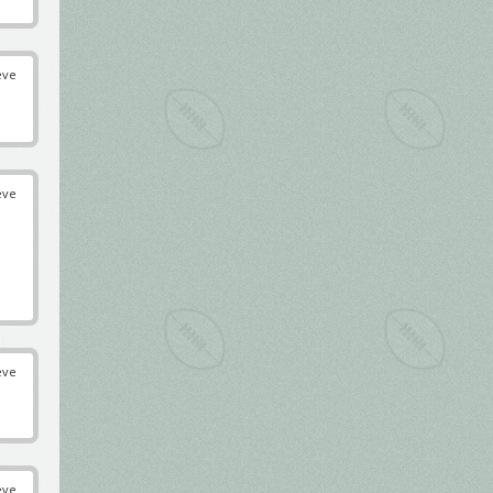
éve
éve
éve
éve