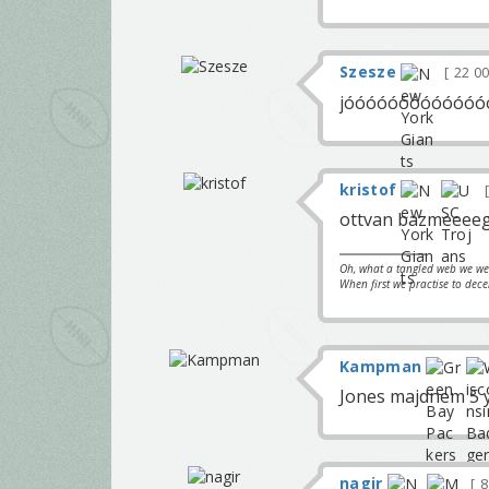
Szesze
22 0
jóóóóóóóóóóóóó
kristof
ottvan bazmeeeeg!
Oh, what a tangled web we w
When first we practise to dece
Kampman
Jones majdnem 5 y
nagir
8