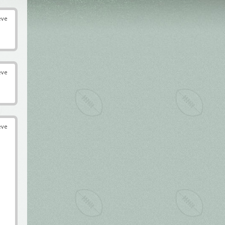
éve
éve
éve