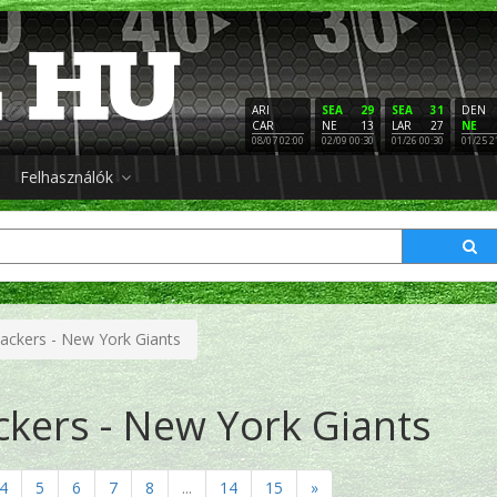
ARI
SEA
29
SEA
31
DEN
CAR
NE
13
LAR
27
NE
08/07 02:00
02/09 00:30
01/26 00:30
01/25 2
Felhasználók
ackers - New York Giants
kers - New York Giants
4
5
6
7
8
...
14
15
»