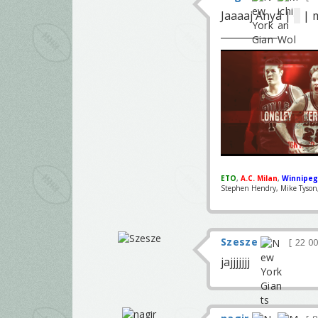
Jaaaaj Anyá |
d
| 
ETO
,
A.C. Milan
,
Winnipeg
Stephen Hendry, Mike Tyson, 
Szesze
22 0
jajjjjjjj