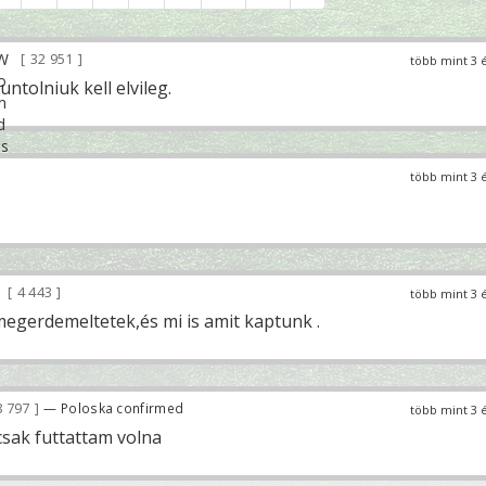
32 951
több mint 3 
ntolniuk kell elvileg.
több mint 3 
4 443
több mint 3 
megerdemeltetek,és mi is amit kaptunk .
 797
— Poloska confirmed
több mint 3 
csak futtattam volna