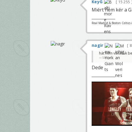
KeyG
15 255
Miért nem kér a Gi
Real Madrid & Boston Celtics 
nagir
8
hát nem vállaltuk be
Szesze
Dede