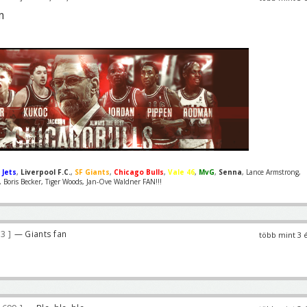
m
 Jets
,
Liverpool F.C.
,
SF Giants
,
Chicago Bulls
,
Vale 46
,
MvG
,
Senna
, Lance Armstrong,
Boris Becker, Tiger Woods, Jan-Ove Waldner FAN!!!
03
— Giants fan
több mint 3 