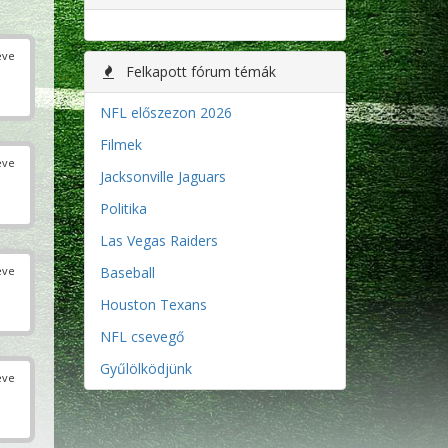
éve
Felkapott fórum témák
NFL előszezon 2026
Filmek
éve
Jacksonville Jaguars
Politika
Las Vegas Raiders
éve
Baseball
Houston Texans
NFL csevegő
Gyűlölködjünk
éve