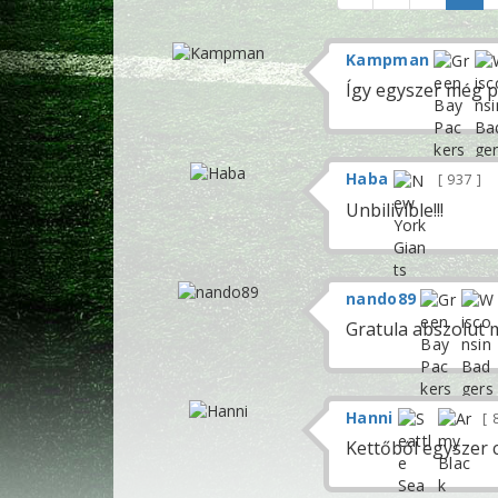
Kampman
Így egyszer még pu
Haba
937
Unbilivible!!!
nando89
Gratula abszolut 
Hanni
8
Kettőből egyszer 