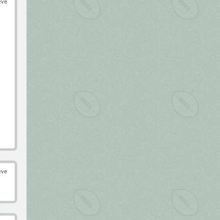
éve
éve