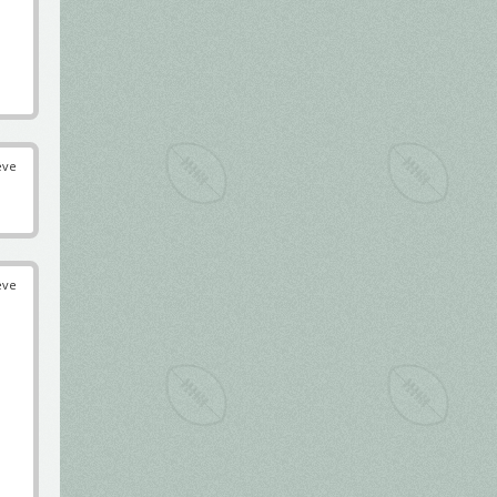
éve
éve