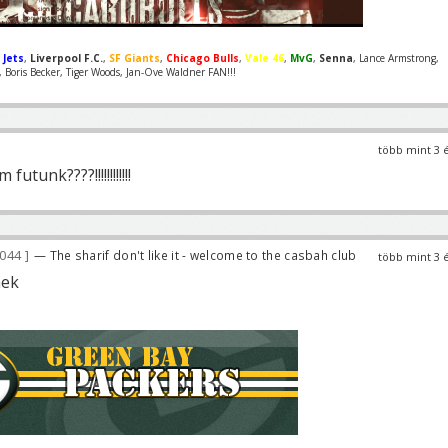
 Jets
,
Liverpool F.C.
,
SF Giants
,
Chicago Bulls
,
Vale 46
,
MvG
,
Senna
, Lance Armstrong,
Boris Becker, Tiger Woods, Jan-Ove Waldner FAN!!!
több mint 3 
utunk????!!!!!!!!!!!!
 044
— The sharif don't like it - welcome to the casbah club
több mint 3 
nek