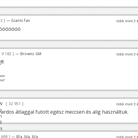
03
— Giants fan
több mint 3 
óóóóóóó
9 182
— Browns GM
több mint 3 
!!
eave
ive!
32 951
több mint 3 
ardos átlaggal futott egész meccsen és alig használtuk.
 699
— Bla, bla, bla
több mint 3 