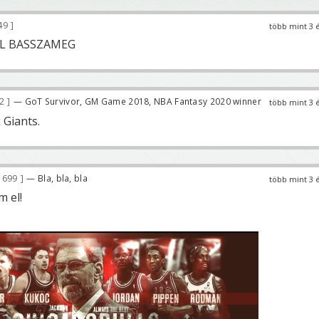
49
több mint 3 
L BASSZAMEG
82
— GoT Survivor, GM Game 2018, NBA Fantasy 2020 winner
több mint 3 
 Giants.
 699
— Bla, bla, bla
több mint 3 
m el!