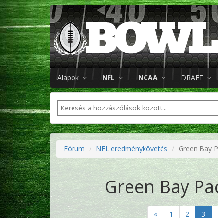
Alapok
NFL
NCAA
DRAFT
Fórum
NFL eredménykövetés
Green Bay P
Green Bay Pac
«
1
2
3