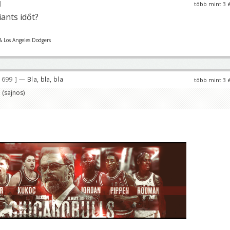
több mint 3 
ants időt?
& Los Angeles Dodgers
 699
— Bla, bla, bla
több mint 3 
 (sajnos)