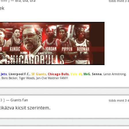
 699
— Bla, bla, bla
több mint 3 
ek
 Jets
,
Liverpool F.C.
,
SF Giants
,
Chicago Bulls
,
Vale 46
,
MvG
,
Senna
, Lance Armstrong,
Boris Becker, Tiger Woods, Jan-Ove Waldner FAN!!!
03
— Giants fan
több mint 3 
tikázva kicsit szerintem..