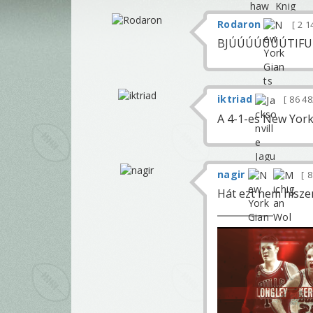
Rodaron
2 1
BJÚÚÚÚÚÚÚTIFU
iktriad
86 4
A 4-1-es New York
nagir
8
Hát ezt nem hisze