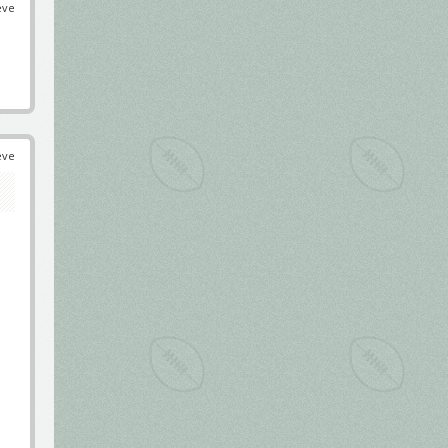
éve
éve