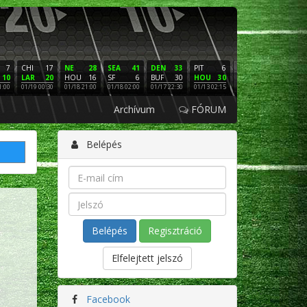
7
CHI
17
NE
28
SEA
41
DEN
33
PIT
6
NE
16
PHI
10
LAR
20
HOU
16
SF
6
BUF
30
HOU
30
LAC
3
SF
1:00
01/19 00:30
01/18 21:00
01/18 02:00
01/17 22:30
01/13 02:15
01/12 02:00
01/11 22:
Archívum
FÓRUM
Belépés
Regisztráció
Elfelejtett jelszó
Facebook