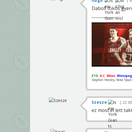
nagir
8
Daboll tökös gyer
ETO
,
A.C. Milan
,
Winnipeg
Stephen Hendry, Mike Tyson, 
Szesze
22 0
ez most el lett tak