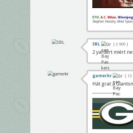
ETO
,
A.C. Milan
,
Winnipeg
Stephen Hendry, Mike Tyson, 
SBL
2 900
2 yardért miért nem f
gamerkr
12
Hát grat a Giants