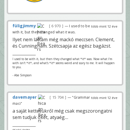
füligjimmy
6 970
— I used to be
több mint 12 éve
with it, but they changed what it was.
Ilyet nem láttam még mackó meccsen. Clement,
és Cunningham. Szétcsapja az egész bagázst.
I used to be with it, but then they changed what *it* was. Now what I'm
with isn't *it*, and what's *it* seems weird and scary to me. It will happen
to you.
- Abe Simpson
davemayer
15 704
— "Grammar
több mint 12 éve
maci"
a saját kettesükről még csak megszorongatni
sem tudjuk őket, atyaég....