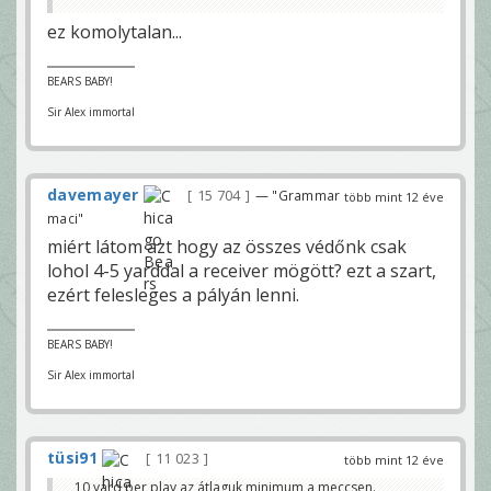
ez komolytalan...
BEARS BABY!
Sir Alex immortal
davemayer
15 704
— "Grammar
több mint 12 éve
maci"
miért látom azt hogy az összes védőnk csak
lohol 4-5 yarddal a receiver mögött? ezt a szart,
ezért felesleges a pályán lenni.
BEARS BABY!
Sir Alex immortal
tüsi91
11 023
több mint 12 éve
10 yard per play az átlaguk minimum a meccsen.