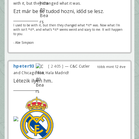
with it, but they changed what it was.
Ezt már be se tudod hozni, időd se lesz.
I used to be with it, but then they changed what *it* was. Now what I'm
with isn't *it*, and what's *it* seems weird and scary to me. It will happen
to you.
- Abe Simpson
hpeter93
2 405
— C&C Cutler
több mint 12 éve
and Chicago fan, Hala Madrid!
Létezik ilyen hm..