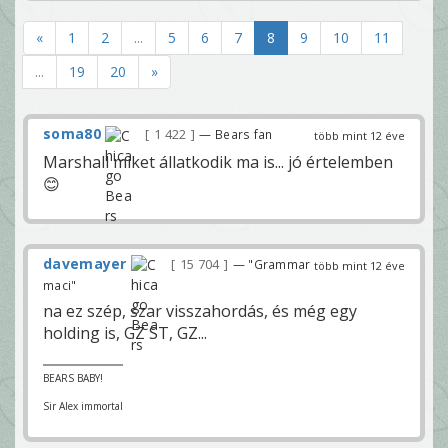
«
1
2
...
5
6
7
8
9
10
11
...
19
20
»
soma80
1 422
— Bears fan
több mint 12 éve
Marshall miket állatkodik ma is... jó értelemben
😊
davemayer
15 704
— "Grammar
több mint 12 éve
maci"
na ez szép, szar visszahordás, és még egy
holding is, GZ ST, GZ...
BEARS BABY!
Sir Alex immortal