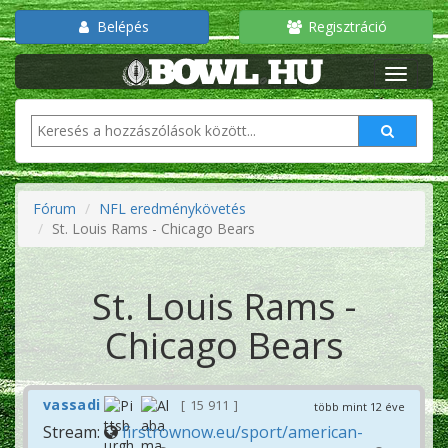
Belépés
Regisztráció
Fórum
NFL eredménykövetés
St. Louis Rams - Chicago Bears
St. Louis Rams -
Chicago Bears
vassadi
15 911
több mint 12 éve
Stream:
firstrownow.eu/sport/american-