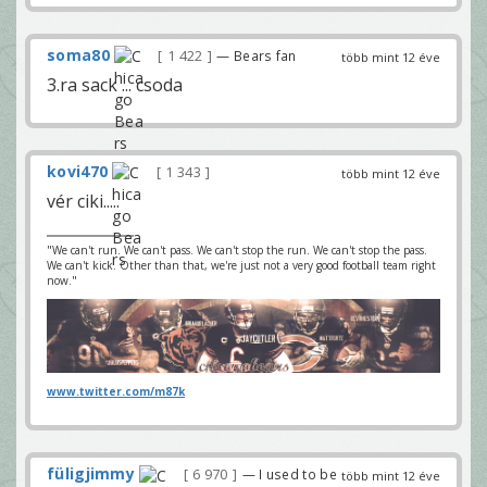
soma80
1 422
— Bears fan
több mint 12 éve
3.ra sack ... csoda
kovi470
1 343
több mint 12 éve
vér ciki.....
"We can't run. We can't pass. We can't stop the run. We can't stop the pass.
We can't kick. Other than that, we're just not a very good football team right
now."
www.twitter.com/m87k
füligjimmy
6 970
— I used to be
több mint 12 éve