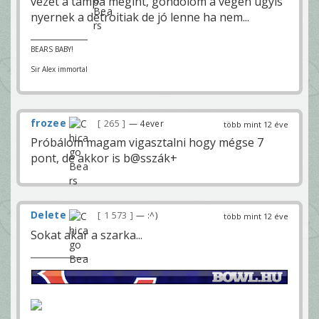
vezet a tampa megint, gondolom a végén úgyis
nyernek a detroitiak de jó lenne ha nem...
BEARS BABY!
Sir Alex immortal
frozee
265
— 4ever
több mint 12 éve
Próbálom magam vigasztalni hogy mégse 7
pont, de akkor is b@sszák+
Delete
1 573
— :^)
több mint 12 éve
Sokat akar a szarka...