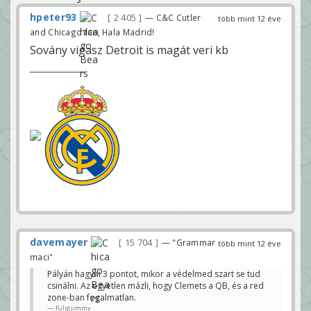
hpeter93
2 405
— C&C Cutler
több mint 12 éve
and Chicago fan, Hala Madrid!
Sovány vigasz Detroit is magát veri kb
davemayer
15 704
— "Grammar
több mint 12 éve
maci"
Pályán hagyni 3 pontot, mikor a védelmed szart se tud
csinálni. Az egyetlen mázli, hogy Clemets a QB, és a red
zone-ban fogalmatlan.
füligjimmy