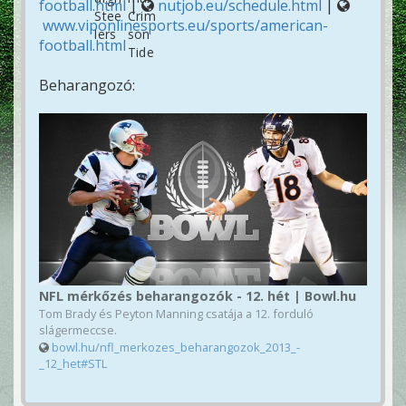
football.html
|
nutjob.eu/schedule.html
|
www.viponlinesports.eu/sports/american-
football.html
Beharangozó:
NFL mérkőzés beharangozók - 12. hét | Bowl.hu
Tom Brady és Peyton Manning csatája a 12. forduló
slágermeccse.
bowl.hu/nfl_merkozes_beharangozok_2013_-
_12_het#STL