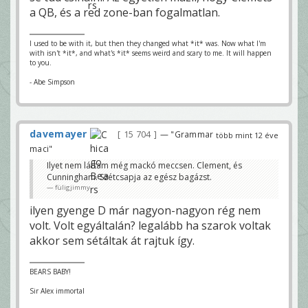
a QB, és a red zone-ban fogalmatlan.
I used to be with it, but then they changed what *it* was. Now what I'm
with isn't *it*, and what's *it* seems weird and scary to me. It will happen
to you.
- Abe Simpson
davemayer
15 704
— "Grammar
több mint 12 éve
maci"
Ilyet nem láttam még mackó meccsen. Clement, és
Cunningham. Szétcsapja az egész bagázst.
füligjimmy
ilyen gyenge D már nagyon-nagyon rég nem
volt. Volt egyáltalán? legalább ha szarok voltak
akkor sem sétáltak át rajtuk így.
BEARS BABY!
Sir Alex immortal