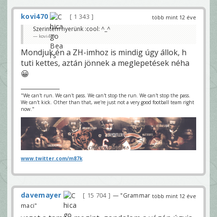
kovi470
1 343
több mint 12 éve
Szerintem nyerünk :cool: ^_^
kovi470
Mondjuk én a ZH-imhoz is mindig úgy állok, h
tuti kettes, aztán jönnek a meglepetések néha
😀
"We can't run. We can't pass. We can't stop the run. We can't stop the pass.
We can't kick. Other than that, we're just not a very good football team right
now."
www.twitter.com/m87k
davemayer
15 704
— "Grammar
több mint 12 éve
maci"