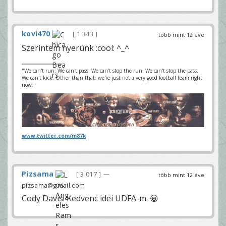
kovi470
1 343
több mint 12 éve
Szerintem nyerünk :cool: ^_^
"We can't run. We can't pass. We can't stop the run. We can't stop the pass.
We can't kick. Other than that, we're just not a very good football team right
now."
www.twitter.com/m87k
Pizsama
3 017
—
több mint 12 éve
pizsama@gmail.com
Cody Davis! Kedvenc idei UDFA-m. 😀