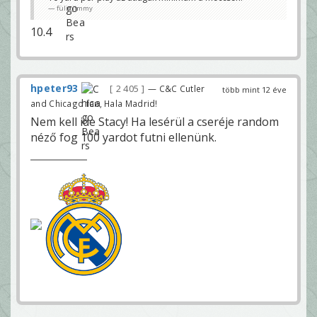
füligjimmy
10.4
hpeter93
2 405
— C&C Cutler
több mint 12 éve
and Chicago fan, Hala Madrid!
Nem kell ide Stacy! Ha lesérül a cseréje random
néző fog 100 yardot futni ellenünk.