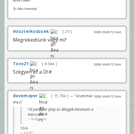
BEARS BABY!
Sir Alex immortal
miszterkodzsek
29
több mint 12 éve
Megrekedtünk vagy mi?
Toto21
8 944
több mint 12 éve
Szégyen ez a D!:#
davemayer
15 704
— "Grammar
több mint 12 éve
maci"
10 yard per play az átlaguk minimum a
meccsen.
füligjimmy
10.4
tüsi91