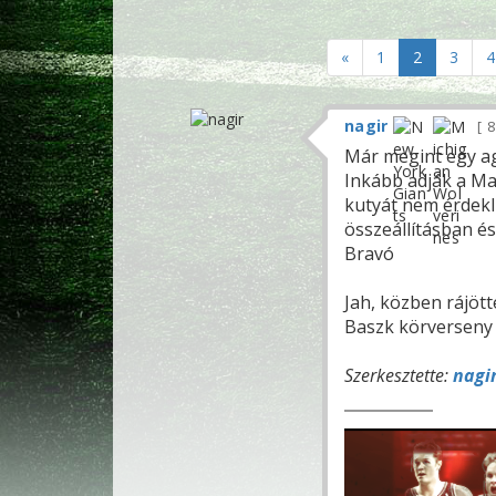
«
1
2
3
4
nagir
8
Már megint egy ag
Inkább adják a Ma
kutyát nem érdekl
összeállításban és
Bravó
Jah, közben rájöt
Baszk körverseny
Szerkesztette:
nagi