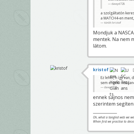
dawyd728
a szolgáltatón kere
a MATCH4-en ment, a
törölt kristof
Mondjuk a NASCAR
mentek. Na nem mi
látom.
kristof
Ez lehet, h így van
sem engedi visszané
dawyd728
ennek sajnos nem
szerintem segíten
Oh, what a tangled web we w
When first we practise to dece