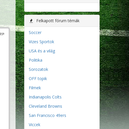
Felkapott fórum témák
Soccer
pja
Vizes Sportok
USA és a világ
Politika
Sorozatok
OFF topik
Filmek
Indianapolis Colts
Cleveland Browns
San Francisco 49ers
Viccek