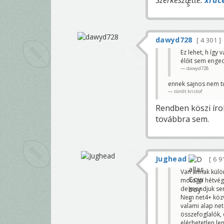
Szerkesztette:
xrac
dawyd728
4 301
Ez lehet, h így
élőit sem enged
dawyd728
ennek sajnos nem t
törölt kristof
Rendben köszi ír
továbbra sem.
Jughead
6 9
Van annak külö
motogp hétvégé
de mondjuk ser
Nem net4+ közv
valami alap ne
összefoglalók, 
elérhetetlen l