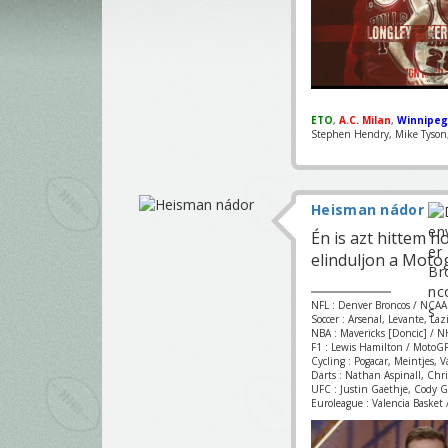
ETO
,
A.C. Milan
,
Winnipeg
Stephen Hendry, Mike Tyson, 
Heisman nádor
Én is azt hittem 
elinduljon a Motog
NFL : Denver Broncos / NCAA
Soccer : Arsenal, Levante, La
NBA : Mavericks [Doncic] / NH
F1 : Lewis Hamilton / MotoGP
Cycling : Pogacar, Meintjes, 
Darts : Nathan Aspinall, Chr
UFC : Justin Gaethje, Cody 
Euroleague : Valencia Basket /