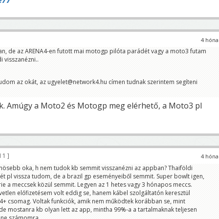
e77
4 hóna
 van, de az ARENA4-en futott mai motogp pilóta parádét vagy a moto3 futam
i visszanézni..
udom az okát, az ugyelet@network4.hu címen tudnak szerintem segíteni
ok. Amúgy a Moto2 és Motogp meg elérhető, a Moto3 pl
11
4 hóna
nösebb oka, h nem tudok kb semmit visszanézni az appban? Thaiföldi
t pl vissza tudom, de a brazil gp eseményeiből semmit. Super bowlt igen,
ie a meccsek közül semmit. Legyen az 1 hetes vagy 3 hónapos meccs.
etlen előfizetésem volt eddig se, hanem kábel szolgáltatón keresztül
t4+ csomag. Voltak funkciók, amik nem működtek korábban se, mint
de mostanra kb olyan lett az app, mintha 99%-a a tartalmaknak teljesen
enne számomra.