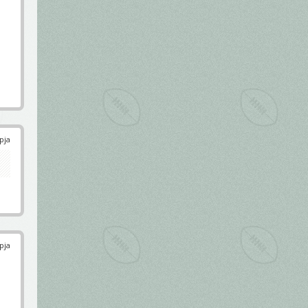
pja
pja