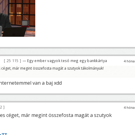
25 115
— Egy ember vagyok tesó meg egy bankkártya
4 hóna
es céget, már megint összefosta magát a szutyok tákolmányuk!
nternetemmel van a baj xdd
62
4 hóna
tkes céget, már megint összefosta magát a szutyok