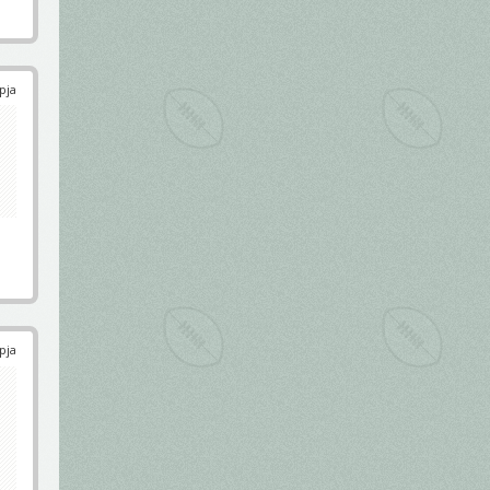
pja
pja