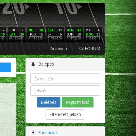
7
CHI
17
NE
28
SEA
41
DEN
33
PIT
6
NE
16
PHI
10
LAR
20
HOU
16
SF
6
BUF
30
HOU
30
LAC
3
SF
1:00
01/19 00:30
01/18 21:00
01/18 02:00
01/17 22:30
01/13 02:15
01/12 02:00
01/11 22:
Archívum
FÓRUM
Belépés
Regisztráció
Elfelejtett jelszó
Facebook