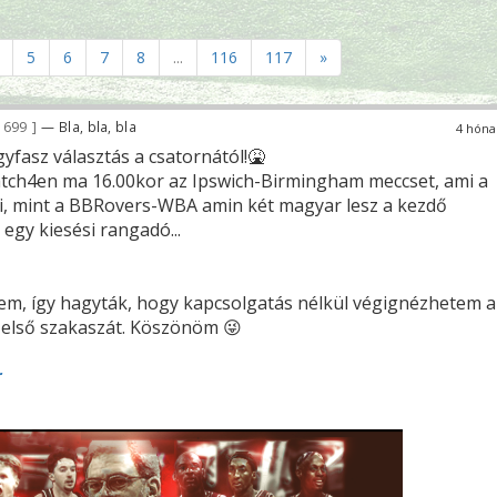
5
6
7
8
...
116
117
»
 699
— Bla, bla, bla
4 hóna
yfasz választás a csatornától!🤮
tch4en ma 16.00kor az Ipswich-Birmingham meccset, ami a
i, mint a BBRovers-WBA amin két magyar lesz a kezdő
 egy kiesési rangadó...
tem, így hagyták, hogy kapcsolgatás nélkül végignézhetem a
 első szakaszát. Köszönöm 😜
r