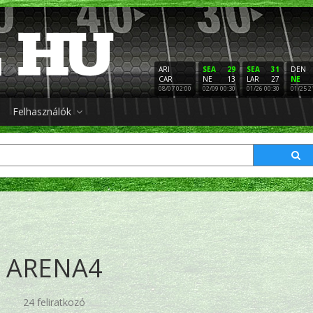
ARI
SEA
29
SEA
31
DEN
CAR
NE
13
LAR
27
NE
08/07 02:00
02/09 00:30
01/26 00:30
01/25 2
Felhasználók
ARENA4
24 feliratkozó