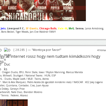
 Jets
,
Liverpool F.C.
,
SF Giants
,
Chicago Bulls
,
Vale 46
,
MvG
,
Senna
, Lance Armstrong,
Boris Becker, Tiger Woods, Jan-Ove Waldner FAN!!!
28 285
— "Montoya por favor!"
4 hóna
hogy az internet rossz hogy nem tudtam kiimádkozni hogy
p...
 : Oregon Ducks, BYU, Penn State, Iowa / Peyton Manning, Marcus Mariota
zio, Millwall, Stuttgart / National Teams : HUN, ESP
L : Ducks, Maple Leafs / MLB : Twins, Astros
 : Marc & Alex Marquez, Pedro Acosta (és igazából mindenki más) / NASCAR : #22 Joey Logano
Valter, Quintana, Contador, Cras, Juan Ayuso
is Dobey, Gerwyn Price
Garbrandt, Nate Diaz, Brandon Moreno
 Tennis : Federer, Alcaraz