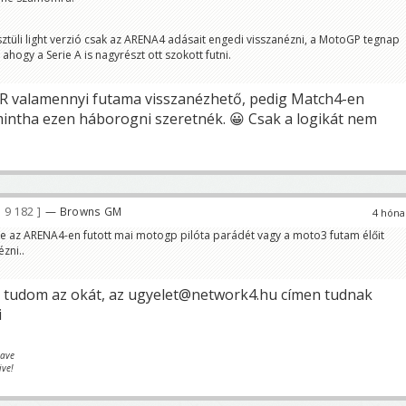
sztüli light verzió csak az ARENA4 adásait engedi visszanézni, a MotoGP tegnap
hogy a Serie A is nagyrészt ott szokott futni.
 valamennyi futama visszanézhető, pedig Match4-en
ntha ezen háborogni szeretnék. 😀 Csak a logikát nem
9 182
— Browns GM
4 hóna
, de az ARENA4-en futott mai motogp pilóta parádét vagy a moto3 futam élőit
zni..
 tudom az okát, az ugyelet@network4.hu címen tudnak
i
eave
ive!