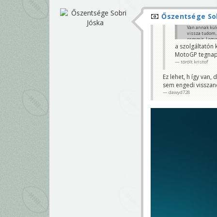
Őszentsége Sob
Van annak kül
vissza tudom,
semmit. Legye
Nem net4+ köz
a szolgáltatón 
csomag. Volta
MotoGP tegnap 
az app, minth
törölt kristof
dawyd728
Ez lehet, h így van
sem engedi visszané
dawyd728