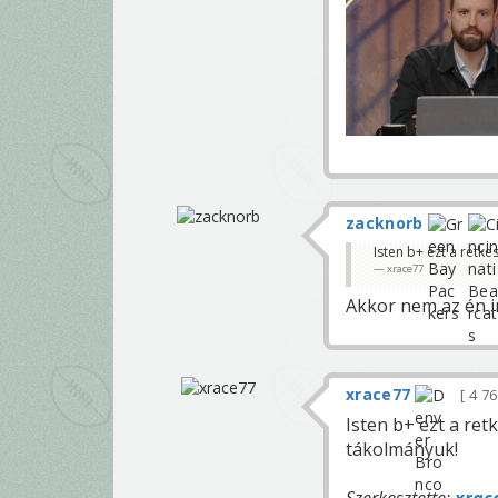
zacknorb
Isten b+ ezt a retk
xrace77
Akkor nem az én i
xrace77
4 7
Isten b+ ezt a re
tákolmányuk!