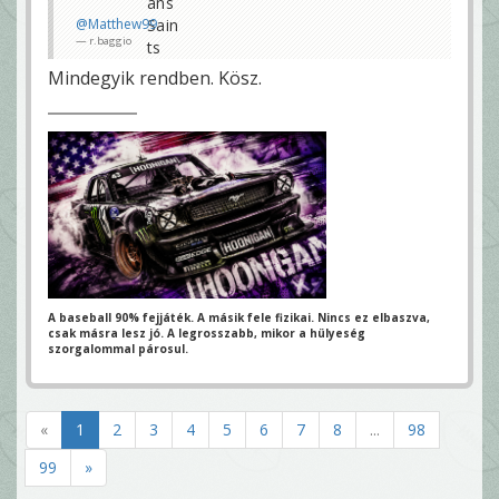
@Matthew99
r.baggio
Mindegyik rendben. Kösz.
A baseball 90% fejjáték. A másik fele fizikai.
Nincs ez elbaszva,
csak másra lesz jó.
A legrosszabb, mikor a hülyeség
szorgalommal párosul.
«
1
2
3
4
5
6
7
8
...
98
99
»