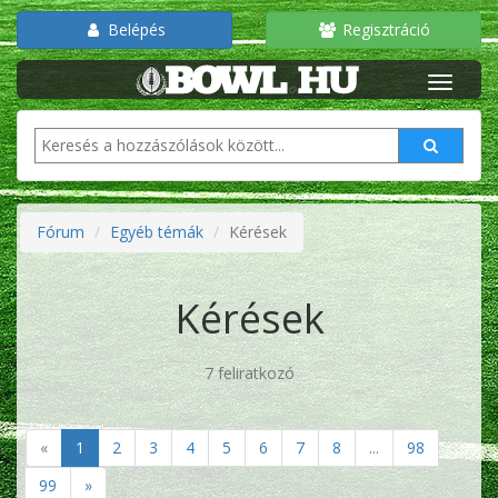
Belépés
Regisztráció
Fórum
Egyéb témák
Kérések
Kérések
7 feliratkozó
«
1
2
3
4
5
6
7
8
...
98
99
»