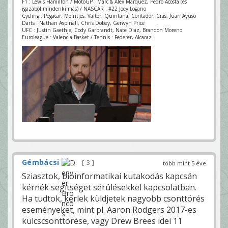
F1 : Lewis Hamilton / MotoGP : Marc & Alex Marquez, Pedro Acosta (és
igazából mindenki más) / NASCAR : #22 Joey Logano
Cycling : Pogacar, Meintjes, Valter, Quintana, Contador, Cras, Juan Ayuso
Darts : Nathan Aspinall, Chris Dobey, Gerwyn Price
UFC : Justin Gaethje, Cody Garbrandt, Nate Diaz, Brandon Moreno
Euroleague : Valencia Basket / Tennis : Federer, Alcaraz
Gémbácsi
3
több mint 5 éve
Sziasztok, bioinformatikai kutakodás kapcsán
kérnék segítséget sérülésekkel kapcsolatban.
Ha tudtok, kérlek küldjetek nagyobb csonttörés
eseményeket, mint pl. Aaron Rodgers 2017-es
kulcscsonttörése, vagy Drew Brees idei 11