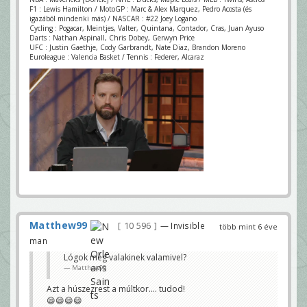
F1 : Lewis Hamilton / MotoGP : Marc & Alex Marquez, Pedro Acosta (és
igazából mindenki más) / NASCAR : #22 Joey Logano
Cycling : Pogacar, Meintjes, Valter, Quintana, Contador, Cras, Juan Ayuso
Darts : Nathan Aspinall, Chris Dobey, Gerwyn Price
UFC : Justin Gaethje, Cody Garbrandt, Nate Diaz, Brandon Moreno
Euroleague : Valencia Basket / Tennis : Federer, Alcaraz
Matthew99
10 596
— Invisible
több mint 6 éve
man
Lógok még valakinek valamivel?
Matthew99
Azt a húszezrest a múltkor.... tudod!
😄😄😄😄