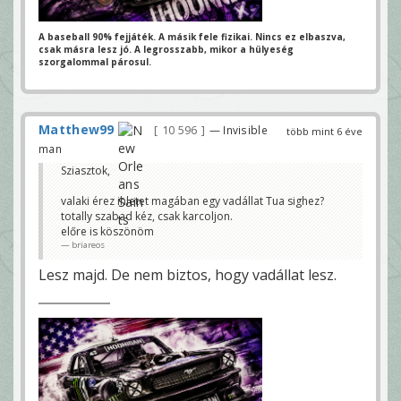
A baseball 90% fejjáték. A másik fele fizikai.
Nincs ez elbaszva,
csak másra lesz jó.
A legrosszabb, mikor a hülyeség
szorgalommal párosul.
Matthew99
10 596
— Invisible
több mint 6 éve
man
Sziasztok,
valaki érez ihletet magában egy vadállat Tua sighez?
totally szabad kéz, csak karcoljon.
előre is köszönöm
briareos
Lesz majd. De nem biztos, hogy vadállat lesz.