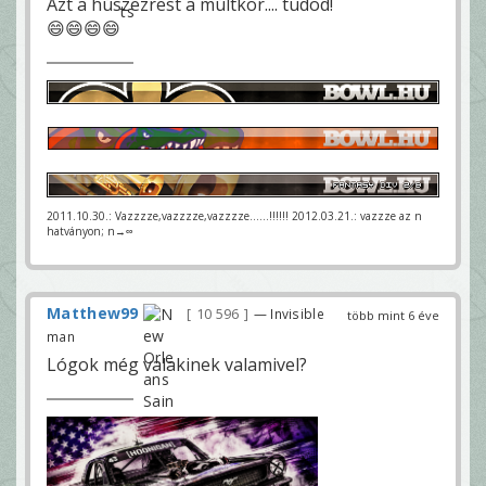
Azt a húszezrest a múltkor.... tudod!
😄😄😄😄
2011.10.30.: Vazzzze,vazzzze,vazzzze......!!!!!! 2012.03.21.: vazzze az n
hatványon; n→∞
Matthew99
10 596
— Invisible
több mint 6 éve
man
Lógok még valakinek valamivel?