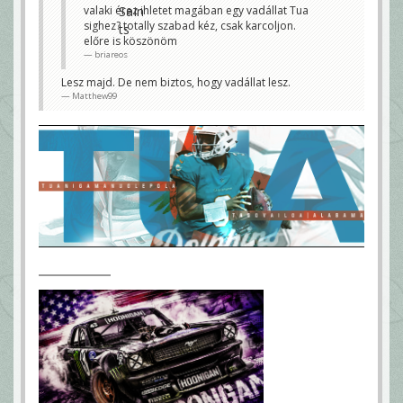
valaki érez ihletet magában egy vadállat Tua
sighez? totally szabad kéz, csak karcoljon.
előre is köszönöm
briareos
Lesz majd. De nem biztos, hogy vadállat lesz.
Matthew99