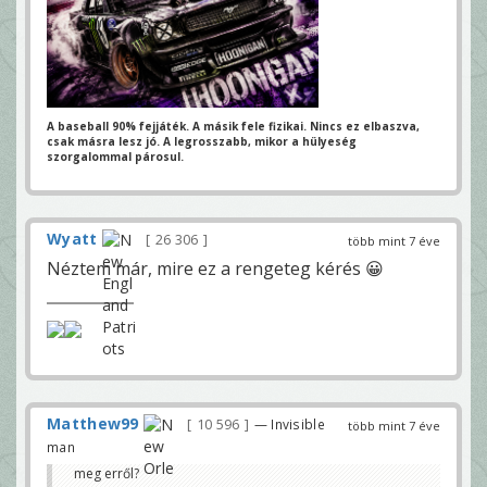
A baseball 90% fejjáték. A másik fele fizikai.
Nincs ez elbaszva,
csak másra lesz jó.
A legrosszabb, mikor a hülyeség
szorgalommal párosul.
Wyatt
26 306
több mint 7 éve
Néztem már, mire ez a rengeteg kérés 😀
Matthew99
10 596
— Invisible
több mint 7 éve
man
meg erről?