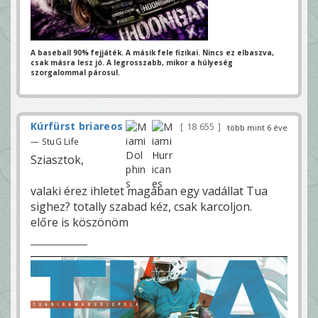
A baseball 90% fejjáték. A másik fele fizikai.
Nincs ez elbaszva,
csak másra lesz jó.
A legrosszabb, mikor a hülyeség
szorgalommal párosul.
Kúrfürst briareos
18 655
több mint 6 éve
— StuG Life
Sziasztok,
valaki érez ihletet magában egy vadállat Tua
sighez? totally szabad kéz, csak karcoljon.
előre is köszönöm