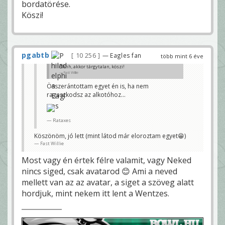
bordatörése.
Köszi!
pgabtb
10 256
— Eagles fan
több mint 6 éve
Óhhh, akkor tárgytalan, köszi!
Fast Willie
Összerántottam egyet én is, ha nem
ragaszkodsz az alkotóhoz...
Rataxes
Köszönöm, jó lett (mint látod már eloroztam egyet😁)
Fast Willie
Most vagy én értek félre valamit, vagy Neked
nincs siged, csak avatarod 😊 Ami a neved
mellett van az az avatar, a siget a szöveg alatt
hordjuk, mint nekem itt lent a Wentzes.