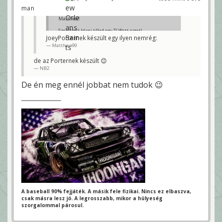
man
Matthew!
Szeretnék kérni tőled egy TJ Watt siget!
JoeyPorternek készült egy ilyen nemrég:
Köszönöm!
Matthew99
Fast Willie
de az Porternek készült 😊
NB2
De én meg ennél jobbat nem tudok 😉
A baseball 90% fejjáték. A másik fele fizikai.
Nincs ez elbaszva,
csak másra lesz jó.
A legrosszabb, mikor a hülyeség
szorgalommal párosul.