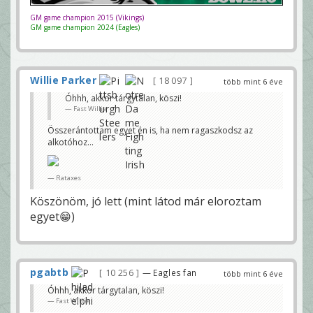
GM game champion 2015 (Vikings)
GM game champion 2024 (Eagles)
Willie Parker
18 097
több mint 6 éve
Óhhh, akkor tárgytalan, köszi!
Fast Willie
Összerántottam egyet én is, ha nem ragaszkodsz az
alkotóhoz...
Rataxes
Köszönöm, jó lett (mint látod már eloroztam
egyet😁)
pgabtb
10 256
— Eagles fan
több mint 6 éve
Óhhh, akkor tárgytalan, köszi!
Fast Willie