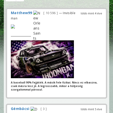
Matthew99
10 596
— Invisible
több mint 4 éve
man
A baseball 90% fejjáték. A másik fele fizikai.
Nincs ez elbaszva,
csak másra lesz jó.
A legrosszabb, mikor a hülyeség
szorgalommal párosul.
Gémbácsi
3
több mint 5 éve