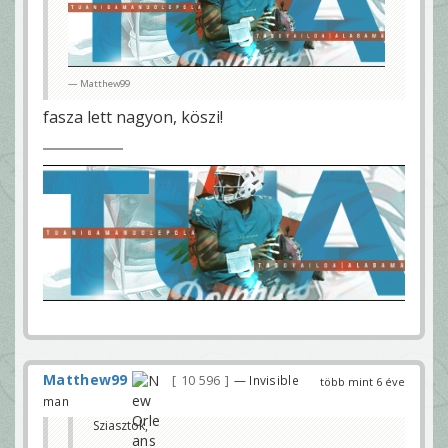
Matthew99
fasza lett nagyon, köszi!
Matthew99
10 596
— Invisible
több mint 6 éve
man
Sziasztok,