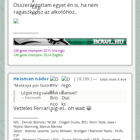
Összerántottam egyet én is, ha nem
ragaszkodsz az alkotóhoz...
GM game champion 2015 (Vikings)
GM game champion 2024 (Eagles)
Heisman nádor
28 289
—
több mint 6 éve
"Montoya por favor!"
Lógok még valakinek valamivel?
Matthew99
Vetteles Ferrari sig-el... oh wait 😀
NFL : Denver Broncos / NCAA : Oregon Ducks, BYU, Penn State, Iowa /
Peyton Manning, Marcus Mariota
Soccer : Arsenal, Levante, Lazio, Millwall, Stuttgart / National Teams : HUN,
ESP
NBA : Mavericks [Doncic] / NHL : Ducks, Maple Leafs / MLB : Twins, Astros