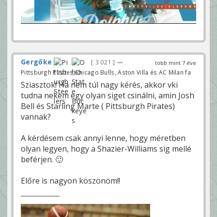
Gergőke
3 021
—
több mint 7 éve
Pittsburgh Pirates,Chicago Bulls, Aston Villa és AC Milan fa
Sziasztok! Ha nem túl nagy kérés, akkor vki
tudna nekem egy olyan siget csinálni, amin Josh
Bell és Starling Marte ( Pittsburgh Pirates)
vannak?
A kérdésem csak annyi lenne, hogy méretben
olyan legyen, hogy a Shazier-Williams sig mellé
beférjen. 🙂
Előre is nagyon köszönöm!!