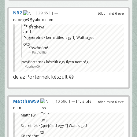
NB2
29 653
—
több mint 6 éve
nabege2@yahoo.com
Matthew!
Szeretnék kérni tőled egy TJ Watt siget!
Köszönöm!
Fast Willie
JoeyPorternek készült egy ilyen nemrég:
Matthew99
de az Porternek készült 😊
Matthew99
10 596
— Invisible
több mint 6 éve
man
Matthew!
Szeretnék kérni tőled egy TJ Watt siget!
Köszönöm!