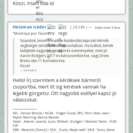
Köszi, írtam oda is!
Heisman nádor
28 289
—
több mint 5 éve
"Montoya por favor!"
Sziasztok, bioinformatikai kutakodás kapcsán kérnék
segítséget sérülésekkel kapcsolatban. Ha tudtok, kérlek
küldjetek nagyobb csonttörés eseményeket, mint pl.
Aaron Rodgers 2017-es kulcscsonttörése, vagy Drew
Brees idei 11 bordatörése.
Köszi!
Gémbácsi
Hello! Írj szerintem a kérdések bármiről
csoportba, mert itt sig kérések vannak ha
lejjebb görgetsz. Ott nagyobb eséllyel kapsz jó
válaszokat.
NFL : Denver Broncos / NCAA : Oregon Ducks, BYU, Penn State, Iowa /
Peyton Manning, Marcus Mariota
Soccer : Arsenal, Levante, Lazio, Millwall, Stuttgart / National Teams : HUN,
ESP
NBA : Mavericks [Doncic] / NHL : Ducks, Maple Leafs / MLB : Twins, Astros