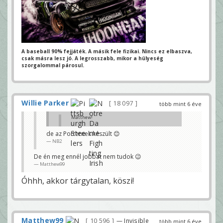
A baseball 90% fejjáték. A másik fele fizikai.
Nincs ez elbaszva,
csak másra lesz jó.
A legrosszabb, mikor a hülyeség
szorgalommal párosul.
Willie Parker
18 097
több mint 6 éve
Matthew!
Szeretnék kérni tőled egy TJ Watt siget!
de az Porternek készült 😊
NB2
Köszönöm!
Fast Willie
De én meg ennél jobbat nem tudok 😉
JoeyPorternek készült egy ilyen nemrég:
Matthew99
Matthew99
Óhhh, akkor tárgytalan, köszi!
Matthew99
10 596
— Invisible
több mint 6 éve