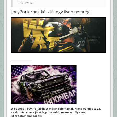
Fast Willie
JoeyPorternek készült egy ilyen nemrég:
A baseball 90% fejjáték. A másik fele fizikai.
Nincs ez elbaszva,
csak másra lesz jó.
A legrosszabb, mikor a hülyeség
szorgalommal párosul.