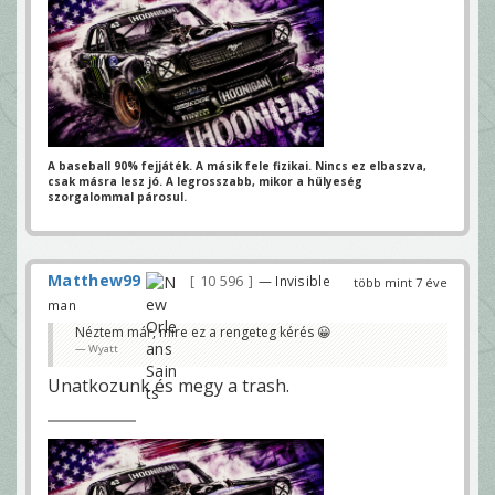
A baseball 90% fejjáték. A másik fele fizikai.
Nincs ez elbaszva,
csak másra lesz jó.
A legrosszabb, mikor a hülyeség
szorgalommal párosul.
Matthew99
10 596
— Invisible
több mint 7 éve
man
Néztem már, mire ez a rengeteg kérés 😀
Wyatt
Unatkozunk és megy a trash.