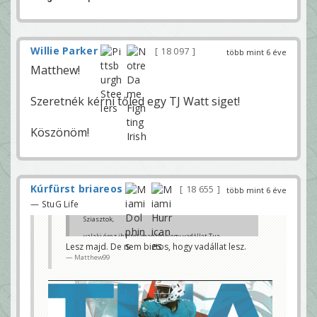
Willie Parker
18 097
több mint 6 éve
Matthew!
Szeretnék kérni tőled egy TJ Watt siget!
Köszönöm!
Kúrfürst briareos
18 655
több mint 6 éve
— StuG Life
Sziasztok,
valaki érez ihletet magában egy vadállat Tua
sighez? totally szabad kéz, csak karcoljon.
Lesz majd. De nem biztos, hogy vadállat lesz.
előre is köszönöm
Matthew99
briareos