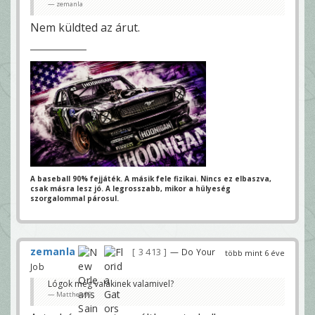
zemanla
Nem küldted az árut.
A baseball 90% fejjáték. A másik fele fizikai.
Nincs ez elbaszva,
csak másra lesz jó.
A legrosszabb, mikor a hülyeség
szorgalommal párosul.
zemanla
3 413
— Do Your
több mint 6 éve
Job
Lógok még valakinek valamivel?
Matthew99