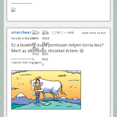
sirarcheer
249
— Anti
több mint 14 éve
Voodoo Master
Ez a bowling-kupa pontosan milyen torna lesz?
Mert az alkoholos részeket értem. 😛
I wanna' that ring again!