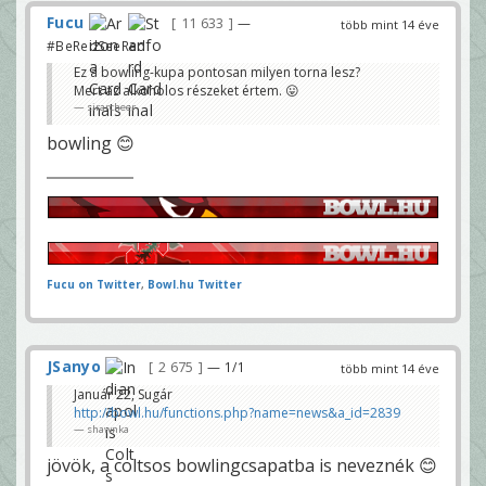
Fucu
11 633
—
több mint 14 éve
#BeRedSeeRed
Ez a bowling-kupa pontosan milyen torna lesz?
Mert az alkoholos részeket értem. 😛
sirarcheer
bowling 😊
Fucu on Twitter
,
Bowl.hu Twitter
JSanyo
2 675
— 1/1
több mint 14 éve
Január 22, Sugár
http://bowl.hu/functions.php?name=news&a_id=2839
shawnka
jövök, a coltsos bowlingcsapatba is neveznék 😊