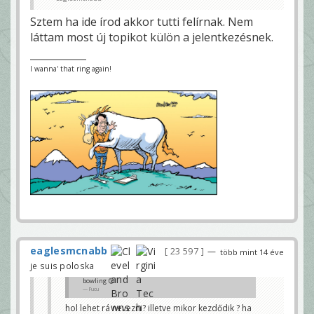
Sztem ha ide írod akkor tutti felírnak. Nem
láttam most új topikot külön a jelentkezésnek.
I wanna' that ring again!
eaglesmcnabb
23 597
—
több mint 14 éve
je suis poloska
bowling 😊
Fucu
hol lehet rá nevezni? illetve mikor kezdődik ? ha