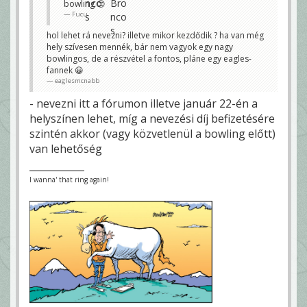
bowling 😊
Fucu
hol lehet rá nevezni? illetve mikor kezdődik ? ha van még
hely szívesen mennék, bár nem vagyok egy nagy
bowlingos, de a részvétel a fontos, pláne egy eagles-
fannek 😀
eaglesmcnabb
- nevezni itt a fórumon illetve január 22-én a
helyszínen lehet, míg a nevezési díj befizetésére
szintén akkor (vagy közvetlenül a bowling előtt)
van lehetőség
I wanna' that ring again!