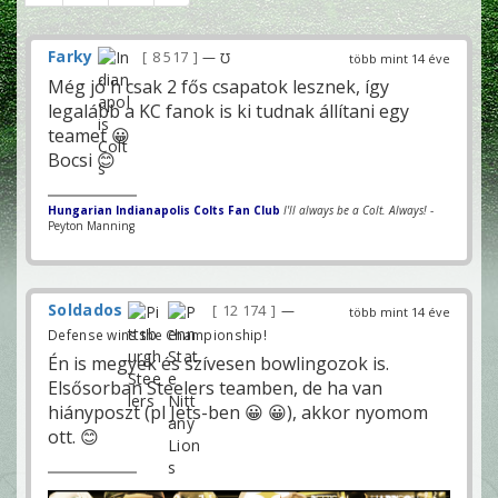
Farky
8 517
— ℧
több mint 14 éve
Még jó h csak 2 fős csapatok lesznek, így
legalább a KC fanok is ki tudnak állítani egy
teamet 😀
Bocsi 😊
Hungarian Indianapolis Colts Fan Club
I'll always be a Colt. Always!
-
Peyton Manning
Soldados
12 174
—
több mint 14 éve
Defense wins the Championship!
Én is megyek és szívesen bowlingozok is.
Elsősorban Steelers teamben, de ha van
hiányposzt (pl Jets-ben 😀 😀), akkor nyomom
ott. 😊