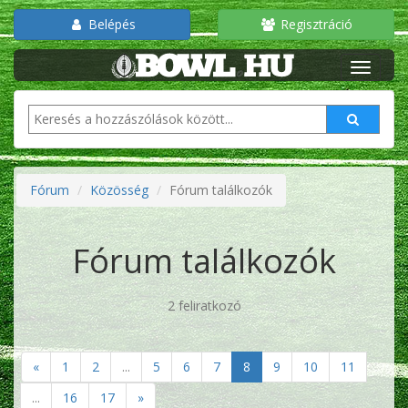
Belépés
Regisztráció
Fórum
Közösség
Fórum találkozók
Fórum találkozók
2 feliratkozó
«
1
2
...
5
6
7
8
9
10
11
...
16
17
»