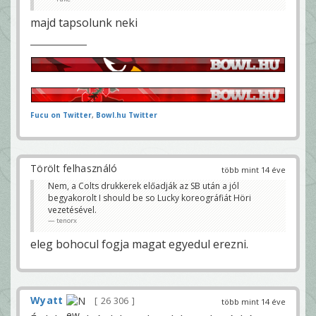
majd tapsolunk neki
Fucu on Twitter
,
Bowl.hu Twitter
Törölt felhasználó
több mint 14 éve
Nem, a Colts drukkerek előadják az SB után a jól
begyakorolt I should be so Lucky koreográfiát Höri
vezetésével.
tenorx
eleg bohocul fogja magat egyedul erezni.
Wyatt
26 306
több mint 14 éve