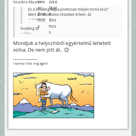
Voodoo Master
Ez a bowling-kupa pontosan milyen torna lesz?
Mert az alkoholos részeket értem. 😛
sirarcheer
bowling 😊
Fucu
Mondjuk a helyszínből egyértelmű lehetett
volna. De nem jött át... 😊
I wanna' that ring again!