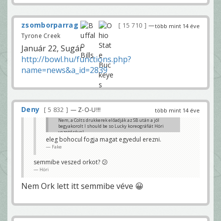
zsomborparrag
15 710
—
több mint 14 éve
Tyrone Creek
Január 22, Sugár
http://bowl.hu/functions.php?
name=news&a_id=2839
Deny
5 832
— Z-O-U!!!
több mint 14 éve
Nem, a Colts drukkerek előadják az SB után a jól
begyakorolt I should be so Lucky koreográfiát Höri
vezetésével.
eleg bohocul fogja magat egyedul erezni.
tenorx
Fake
semmibe veszed orkot? 😕
Höri
Nem Ork lett itt semmibe véve 😀