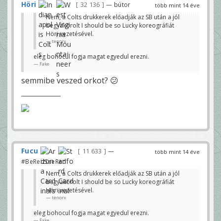
Höri
32 136
— bútor
több mint 14 éve
Nem, a Colts drukkerek előadják az SB után a jól
begyakorolt I should be so Lucky koreográfiát
Höri vezetésével.
tenorx
eleg bohocul fogja magat egyedul erezni.
Fake
semmibe veszed orkot? 😕
Fucu
11 633
—
több mint 14 éve
#BeRedSeeRed
Nem, a Colts drukkerek előadják az SB után a jól
begyakorolt I should be so Lucky koreográfiát
Höri vezetésével.
tenorx
eleg bohocul fogja magat egyedul erezni.
Fake