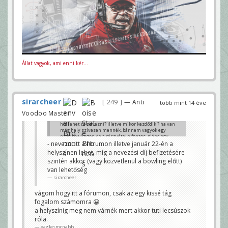
Állat vagyok, ami enni kér...
sirarcheer
249
— Anti
több mint 14 éve
Voodoo Master
hol lehet rá nevezni? illetve mikor kezdődik ? ha van
még hely szívesen mennék, bár nem vagyok egy
nagy bowlingos, de a részvétel a fontos, pláne egy
eagles-fannek 😀
- nevezni itt a fórumon illetve január 22-én a
eaglesmcnabb
helyszínen lehet, míg a nevezési díj befizetésére
szintén akkor (vagy közvetlenül a bowling előtt)
van lehetőség
sirarcheer
vágom hogy itt a fórumon, csak az egy kissé tág
fogalom számomra 😀
a helyszínig meg nem várnék mert akkor tuti lecsúszok
róla.
eaglesmcnabb