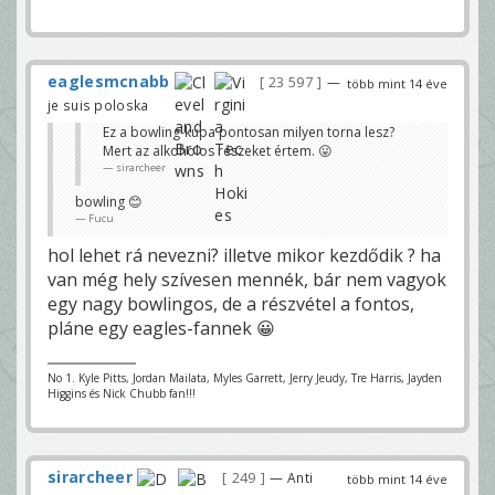
eaglesmcnabb
23 597
—
több mint 14 éve
je suis poloska
Ez a bowling-kupa pontosan milyen torna lesz?
Mert az alkoholos részeket értem. 😛
sirarcheer
bowling 😊
Fucu
hol lehet rá nevezni? illetve mikor kezdődik ? ha
van még hely szívesen mennék, bár nem vagyok
egy nagy bowlingos, de a részvétel a fontos,
pláne egy eagles-fannek 😀
No 1. Kyle Pitts, Jordan Mailata, Myles Garrett, Jerry Jeudy, Tre Harris, Jayden
Higgins és Nick Chubb fan!!!
sirarcheer
249
— Anti
több mint 14 éve