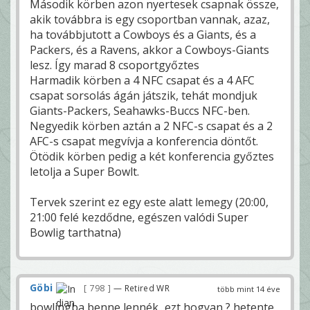
Második körben azon nyertesek csapnak össze,
akik továbbra is egy csoportban vannak, azaz,
ha továbbjutott a Cowboys és a Giants, és a
Packers, és a Ravens, akkor a Cowboys-Giants
lesz. Így marad 8 csoportgyőztes
Harmadik körben a 4 NFC csapat és a 4 AFC
csapat sorsolás ágán játszik, tehát mondjuk
Giants-Packers, Seahawks-Buccs NFC-ben.
Negyedik körben aztán a 2 NFC-s csapat és a 2
AFC-s csapat megvívja a konferencia döntőt.
Ötödik körben pedig a két konferencia győztes
letolja a Super Bowlt.
Tervek szerint ez egy este alatt lemegy (20:00,
21:00 felé kezdődne, egészen valódi Super
Bowlig tarthatna)
Göbi
798
— Retired WR
több mint 14 éve
bowlingba benne lennék...ezt hogyan ? hetente