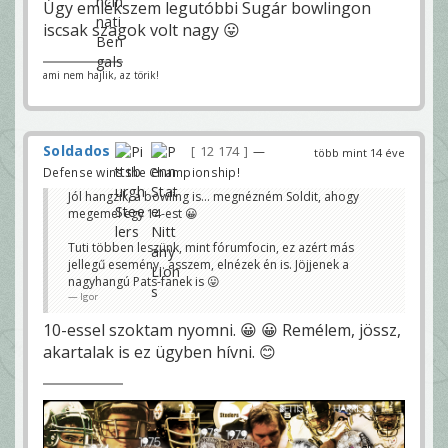
Úgy emlékszem legutóbbi Sugár bowlingon
iscsak szagok volt nagy 😛
ami nem hajlik, az törik!
Soldados
12 174
—
több mint 14 éve
Defense wins the Championship!
Jól hangzik, a bowling is... megnézném Soldit, ahogy
megemel egy 14-est 😀
Tuti többen leszünk, mint fórumfocin, ez azért más
jellegű esemény.. asszem, elnézek én is. Jöjjenek a
nagyhangú Pats-fanek is 😛
Igor
10-essel szoktam nyomni. 😀 😀 Remélem, jössz,
akartalak is ez ügyben hívni. 😊