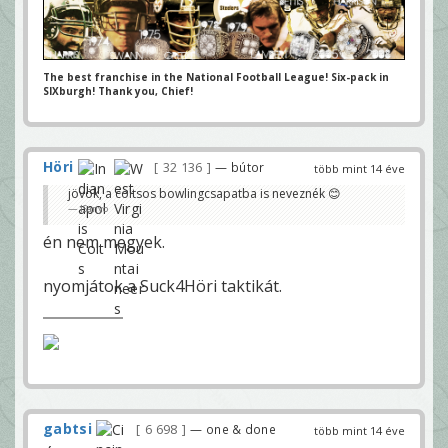
The best franchise in the National Football League! Six-pack in
SIXburgh! Thank you, Chief!
Höri
32 136
— bútor
több mint 14 éve
jövök, a coltsos bowlingcsapatba is neveznék 😊
JSanyo
én nem megyek.
nyomjátok a Suck4Höri taktikát.
gabtsi
6 698
— one & done
több mint 14 éve