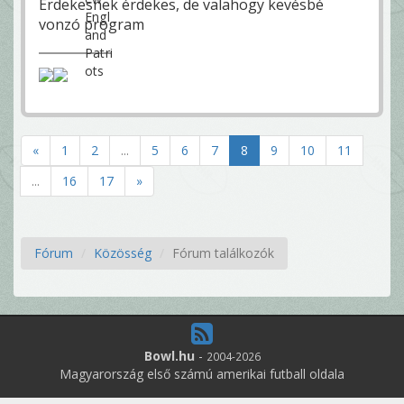
Érdekesnek érdekes, de valahogy kevésbé
vonzó program
«
1
2
...
5
6
7
8
9
10
11
...
16
17
»
Fórum
Közösség
Fórum találkozók
Bowl.hu
-
2004-2026
Magyarország első számú amerikai futball oldala