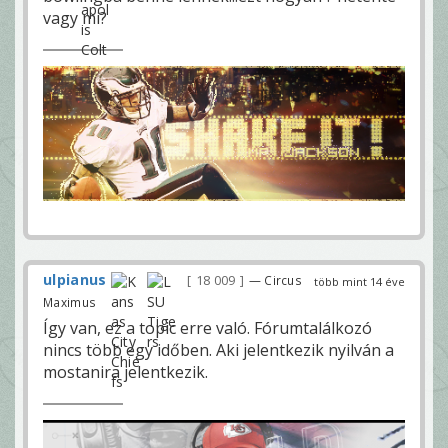
vagy mi?
ulpianus
18 009
— Circus
több mint 14 éve
Maximus
Így van, ez a topic erre való. Fórumtalálkozó
nincs több egy időben. Aki jelentkezik nyilván a
mostanira jelentkezik.