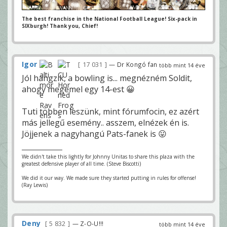
The best franchise in the National Football League! Six-pack in
SIXburgh! Thank you, Chief!
Igor
17 031
— Dr Kongó fan
több mint 14 éve
Jól hangzik, a bowling is... megnézném Soldit,
ahogy megemel egy 14-est 😀
Tuti többen leszünk, mint fórumfocin, ez azért
más jellegű esemény.. asszem, elnézek én is.
Jöjjenek a nagyhangú Pats-fanek is 😛
We didn't take this lightly for Johnny Unitas to share this plaza with the
greatest defensive player of all time. (Steve Biscotti)
We did it our way. We made sure they started putting in rules for offense!
(Ray Lewis)
Deny
5 832
— Z-O-U!!!
több mint 14 éve