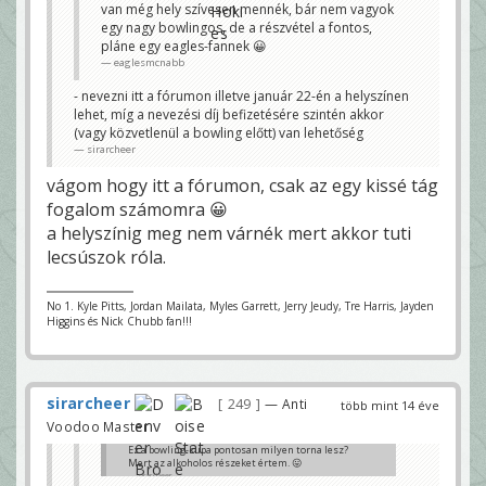
van még hely szívesen mennék, bár nem vagyok
egy nagy bowlingos, de a részvétel a fontos,
pláne egy eagles-fannek 😀
eaglesmcnabb
- nevezni itt a fórumon illetve január 22-én a helyszínen
lehet, míg a nevezési díj befizetésére szintén akkor
(vagy közvetlenül a bowling előtt) van lehetőség
sirarcheer
vágom hogy itt a fórumon, csak az egy kissé tág
fogalom számomra 😀
a helyszínig meg nem várnék mert akkor tuti
lecsúszok róla.
No 1. Kyle Pitts, Jordan Mailata, Myles Garrett, Jerry Jeudy, Tre Harris, Jayden
Higgins és Nick Chubb fan!!!
sirarcheer
249
— Anti
több mint 14 éve
Voodoo Master
Ez a bowling-kupa pontosan milyen torna lesz?
Mert az alkoholos részeket értem. 😛
sirarcheer