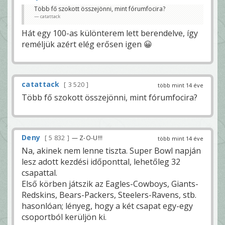
Több fő szokott összejönni, mint fórumfocira?
catattack
Hát egy 100-as különterem lett berendelve, így
reméljük azért elég erősen igen 😀
catattack
3 520
több mint 14 éve
Több fő szokott összejönni, mint fórumfocira?
Deny
5 832
— Z-O-U!!!
több mint 14 éve
Na, akinek nem lenne tiszta. Super Bowl napján
lesz adott kezdési időponttal, lehetőleg 32
csapattal.
Első körben játszik az Eagles-Cowboys, Giants-
Redskins, Bears-Packers, Steelers-Ravens, stb.
hasonlóan; lényeg, hogy a két csapat egy-egy
csoportból kerüljön ki.