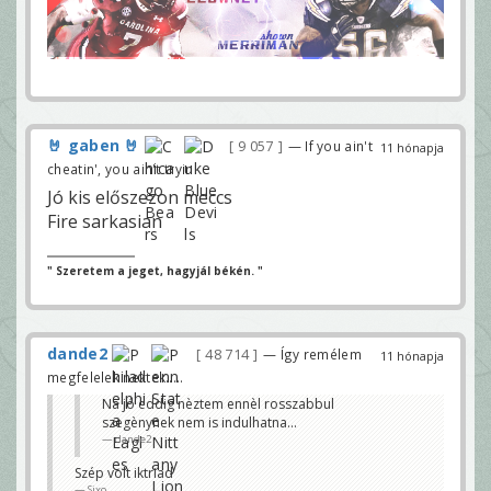
🤘 gaben 🤘
9 057
— If you ain't
11 hónapja
cheatin', you ain't tryin'
Jó kis előszezon meccs
Fire sarkasian
" Szeretem a jeget, hagyjál békén. "
dande2
48 714
— Így remélem
11 hónapja
megfelelek nektek.....
Na jó eddig nèztem ennèl rosszabbul
szegènynek nem is indulhatna...
dande2
Szép volt iktriad
Sixo