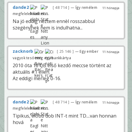
dande2
48 714
— Így remélem
11 hónapja
megfelelek nektek.....
Na jó eddig nèztem ennèl rosszabbul
szegènynek nem is indulhatna...
zacknorb
25 146
— Egy ember
11 hónapja
vagyok tesó meg egy bankkártya
2010 óta 16 QB első kezdő meccse történt az
aktuális #1 ellen.
Az eddigi mérleg 0-16.
dande2
48 714
— Így remélem
11 hónapja
megfelelek nektek.....
Tipikus, előbb dob INT-t mint TD....van honnan
hová