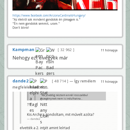
https://www.facebook.com/ArizonaCardinalsHungary/
"Az életről sok mindent gondolok én jómagam is."
"Én nem gondolok semmit, uram."
Don't blink!
Kampman
32 962
11 hónapja
Nehogy ezt elvegyék már
dande2
48 714
— Így remélem
11 hónapja
megfelelek nektek.....
Na jó eddig nèztem ennèl rosszabbul
szegènynek nem is indulhatna...
dande2
???
Szép volt iktriad
Sixo
Kis Archira gondoltam, mit művelt azóta?
dande2
elvették a 2. intjét amint leírtad