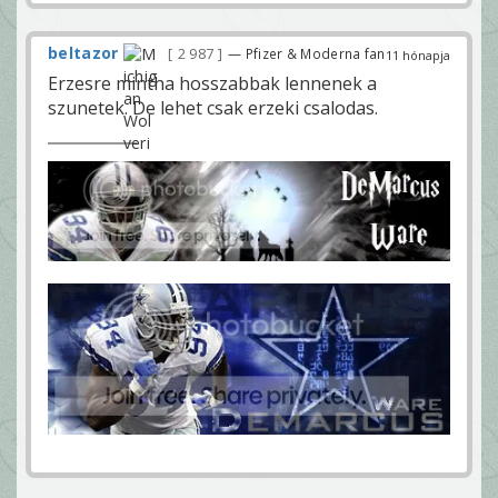
beltazor
2 987
— Pfizer & Moderna fan
11 hónapja
Erzesre mintha hosszabbak lennenek a
szunetek. De lehet csak erzeki csalodas.