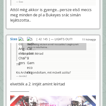
Sixo
Attól mèg akkor is gyenge....persze első meccs
meg minden de pl a Bukeyes srác simán
lejátszotta...
Sixo
42 145
— LIGHTS OUT!
11 hónapja
Na jó eddig nèztem ennèl rosszabbul szegènynek
nem is indulhatna...
dande2
Szép volt iktriad
Sixo
???
Kis Archira gondoltam, mit művelt azóta?
dande2
elvették a 2. intjét amint leírtad