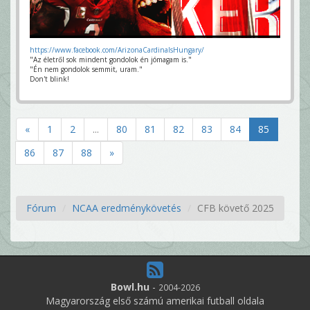
https://www.facebook.com/ArizonaCardinalsHungary/
"Az életről sok mindent gondolok én jómagam is."
"Én nem gondolok semmit, uram."
Don't blink!
«
1
2
...
80
81
82
83
84
85
86
87
88
»
Fórum
NCAA eredménykövetés
CFB követő 2025
Bowl.hu
-
2004-2026
Magyarország első számú amerikai futball oldala