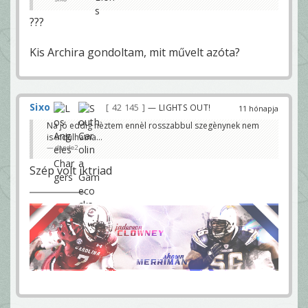
???
Kis Archira gondoltam, mit művelt azóta?
Sixo
42 145
— LIGHTS OUT!
11 hónapja
Na jó eddig nèztem ennèl rosszabbul szegènynek nem
is indulhatna...
dande2
Szép volt iktriad