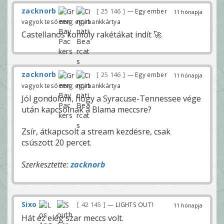
zacknorb
25 146
— Egy ember
11 hónapja
vagyok tesó meg egy bankkártya
Castellanos komoly rakétákat indít 🚀
zacknorb
25 146
— Egy ember
11 hónapja
vagyok tesó meg egy bankkártya
Jól gondolom, hogy a Syracuse-Tennessee vége
után kapcsolnak a Blama meccsre?
Zsír, átkapcsolt a stream kezdésre, csak
csúszott 20 percet.
Szerkesztette:
zacknorb
Sixo
42 145
— LIGHTS OUT!
11 hónapja
Hát ez elég szar meccs volt.