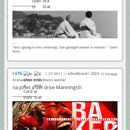
---
"Nincs igazság és nincs emberiség. Csak igazságok vannak és emberek."
- Szerb
Antal
Löfli
24 444
— ellenIktriad / 2026
11 hónapja
Arena4 March Madness winner
na jöhet a GW drive Manningtől