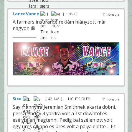
LanceVance
1 857
11 hónapja
A farmers insurance reklám hiányzott már
nagyon 😀
Sixo
42 145
— LIGHTS OUT!
11 hónapja
Sayin annyira Jeremiah Smithnek akarta dobni,
persze, hogy 3 yardra volt a 1st downtól és
esélytelen megtenni. Pedig bal szélen ott volt
egy üres elkapó és üres volt a pálya előtte ... Ez