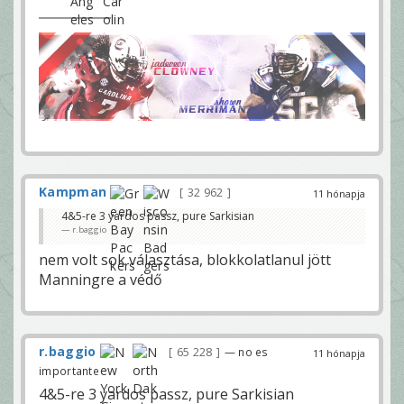
Kampman
32 962
11 hónapja
4&5-re 3 yardos passz, pure Sarkisian
r.baggio
nem volt sok választása, blokkolatlanul jött
Manningre a védő
r.baggio
65 228
— no es
11 hónapja
importante
4&5-re 3 yardos passz, pure Sarkisian