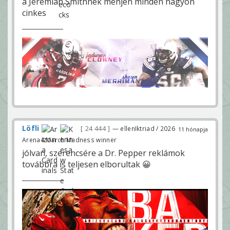
a Jeremiah Smithnek menjen minden nagyon
cinkes
Löfli
24 444
— ellenIktriad / 2026
11 hónapja
Arena4 March Madness winner
jólvan, szerencsére a Dr. Pepper reklámok
továbbra is teljesen elborultak 😀