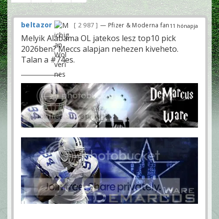
beltazor
2 987
— Pfizer & Moderna fan
11 hónapja
Melyik Alabama OL jatekos lesz top10 pick
2026ben? Meccs alapjan nehezen kiveheto.
Talan a #74es.