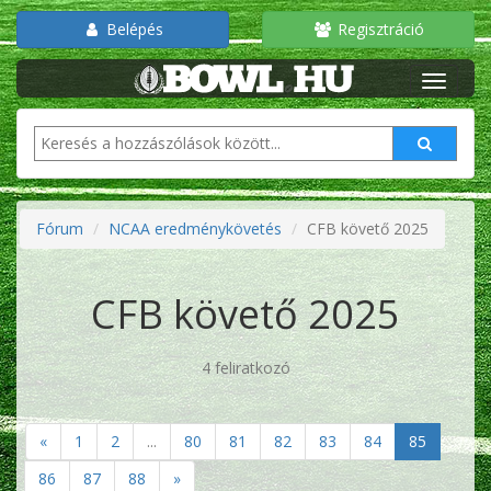
Belépés
Regisztráció
Fórum
NCAA eredménykövetés
CFB követő 2025
CFB követő 2025
4 feliratkozó
«
1
2
...
80
81
82
83
84
85
86
87
88
»