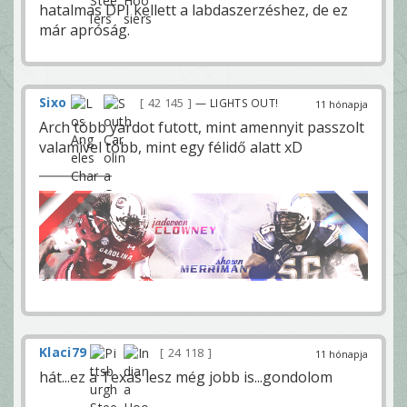
hatalmas DPI kellett a labdaszerzéshez, de ez
már apróság.
Sixo
42 145
— LIGHTS OUT!
11 hónapja
Arch több yardot futott, mint amennyit passzolt
valamivel több, mint egy félidő alatt xD
Klaci79
24 118
11 hónapja
hát...ez a Texas lesz még jobb is...gondolom