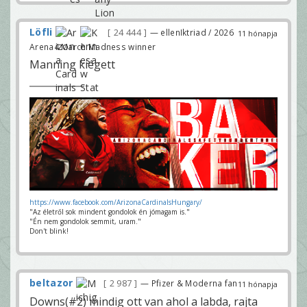
Löfli
24 444
— ellenIktriad / 2026
11 hónapja
Arena4 March Madness winner
Manning kiégett
https://www.facebook.com/ArizonaCardinalsHungary/
"Az életről sok mindent gondolok én jómagam is."
"Én nem gondolok semmit, uram."
Don't blink!
beltazor
2 987
— Pfizer & Moderna fan
11 hónapja
Downs(#2) mindig ott van ahol a labda, rajta