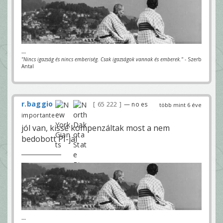
---
"Nincs igazság és nincs emberiség. Csak igazságok vannak és emberek."
- Szerb
Antal
r.baggio
65 222
— no es
több mint 6 éve
importante
jól van, kissé kompenzáltak most a nem
bedobott PI-jal
---