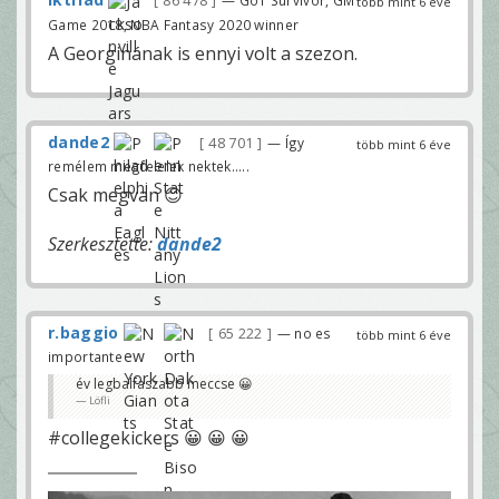
86 478
— GoT Survivor, GM
több mint 6 éve
Game 2018, NBA Fantasy 2020 winner
A Georginának is ennyi volt a szezon.
dande2
48 701
— Így
több mint 6 éve
remélem megfelelek nektek.....
Csak megvan 😊
Szerkesztette:
dande2
r.baggio
65 222
— no es
több mint 6 éve
importante
év legbalfaszabb meccse 😀
Löfli
#collegekickers 😀 😀 😀