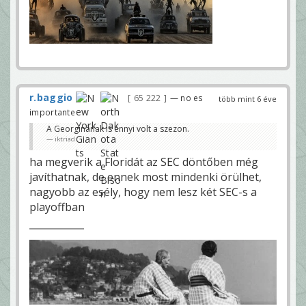
r.baggio
65 222
— no es
több mint 6 éve
importante
A Georginának is ennyi volt a szezon.
iktriad
ha megverik a Floridát az SEC döntőben még
javíthatnak, de ennek most mindenki örülhet,
nagyobb az esély, hogy nem lesz két SEC-s a
playoffban