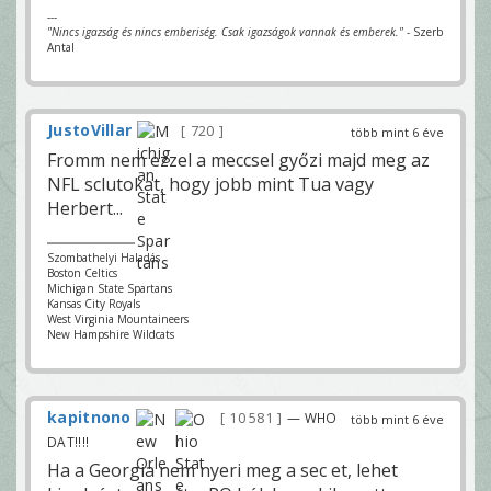
---
"Nincs igazság és nincs emberiség. Csak igazságok vannak és emberek."
- Szerb
Antal
JustoVillar
720
több mint 6 éve
Fromm nem ezzel a meccsel győzi majd meg az
NFL sclutokat, hogy jobb mint Tua vagy
Herbert...
Szombathelyi Haladás
Boston Celtics
Michigan State Spartans
Kansas City Royals
West Virginia Mountaineers
New Hampshire Wildcats
kapitnono
10 581
— WHO
több mint 6 éve
DAT!!!!
Ha a Georgia nem nyeri meg a sec et, lehet