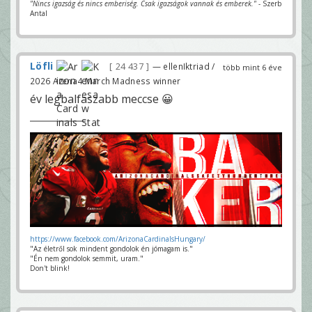
"Nincs igazság és nincs emberiség. Csak igazságok vannak és emberek."
- Szerb
Antal
Löfli
24 437
— ellenIktriad /
több mint 6 éve
2026 Arena4 March Madness winner
év legbalfaszabb meccse 😀
https://www.facebook.com/ArizonaCardinalsHungary/
"Az életről sok mindent gondolok én jómagam is."
"Én nem gondolok semmit, uram."
Don't blink!