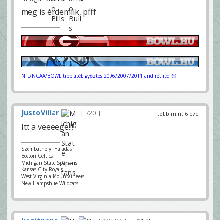
meg is érdemlik, pfff
NFL/NCAA/BOWL tippjáték győztes 2006/2007/2011 and retired 😊
JustoVillar
720
több mint 6 éve
Itt a veeeege!!!
Szombathelyi Haladás
Boston Celtics
Michigan State Spartans
Kansas City Royals
West Virginia Mountaineers
New Hampshire Wildcats