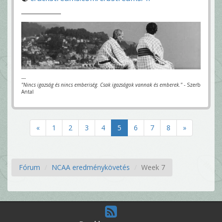
---
"Nincs igazság és nincs emberiség. Csak igazságok vannak és emberek."
- Szerb
Antal
«
1
2
3
4
5
6
7
8
»
Fórum
NCAA eredménykövetés
Week 7