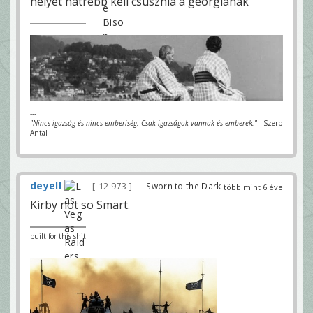
helyet hátrébb kell csúsznia a georgiának
---
"Nincs igazság és nincs emberiség. Csak igazságok vannak és emberek."
- Szerb
Antal
deyell
12 973
— Sworn to the Dark
több mint 6 éve
Kirby not so Smart.
built for this shit