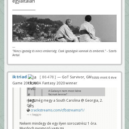
egyáltalán
---
"Nincs igazság és nincs emberiség. Csak igazságok vannak és emberek."
- Szerb
Antal
iktriad
86 478
— GoT Survivor, GM
több mint 6 éve
Game 2018, NBA Fantasy 2020 winner
A Galaxyn nem most kéne
focinak lennie?
Bazzani
mert még megy a South Carolina @ Georgia, 2.
OT
mindig kicsit később kezd 21:30-nál
crackstreams.com/cfbstreams/1/
és megússza a Georgia a rohadt élet... a
r.baggio
Memphis viszont kikapott, egy
veretlennel kevesebb
Nekem mindegy de egy ilyen sorozatrész 1 óra.
r.baggio
Murdoch nyomozó vagy mi.