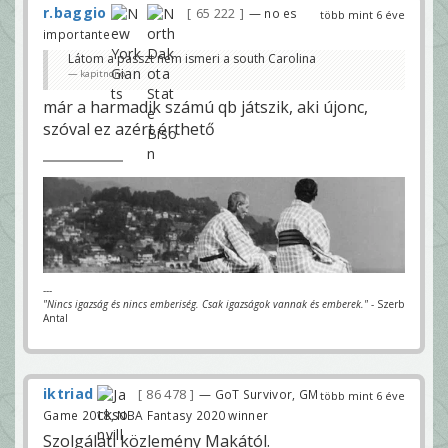
r.baggio
65 222
— no es
több mint 6 éve
importante
Látom a passzt nem ismeri a south Carolina
kapitnono
már a harmadik számú qb játszik, aki újonc,
szóval ez azért érthető
---
"Nincs igazság és nincs emberiség. Csak igazságok vannak és emberek."
- Szerb
Antal
iktriad
86 478
— GoT Survivor, GM
több mint 6 éve
Game 2018, NBA Fantasy 2020 winner
Szolgálati közlemény Makától.