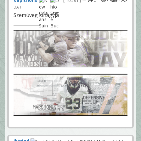
kapitnono
10 581
— WHO
több mint 6 éve
DAT!!!!
Szemüveg kihagyja
iktriad