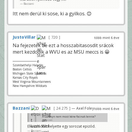
Elkezdődött helyette egy sorozat epizód.
Bazzani
Bazzani
Itt nem derül ki sose, ki a gyilkos. 😊
JustoVillar
720
több mint 6 éve
Na fejezetek be ezt a hosszabitasosdit srácok
mert kezdodik a WVU es az MSU meccs is 😀
Szombathelyi Haladás
Boston Celtics
Michigan State Spartans
Kansas City Royals
West Virginia Mountaineers
New Hampshire Wildcats
Bazzani
24 275
— Axel Foley
több mint 6 éve
A Galaxyn nem most kéne focinak lennie?
Bazzani
Elkezdődött helyette egy sorozat epizód.
mindig kicsit később kezd 21:30-nál
Bazzani