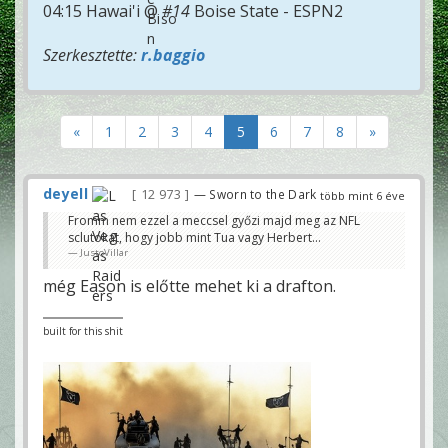
04:15 Hawai'i @
#14
Boise State - ESPN2
Szerkesztette:
r.baggio
«
1
2
3
4
5
6
7
8
»
deyell
12 973
— Sworn to the Dark
több mint 6 éve
Fromm nem ezzel a meccsel győzi majd meg az NFL
sclutokat, hogy jobb mint Tua vagy Herbert...
JustoVillar
még Eason is előtte mehet ki a drafton.
built for this shit