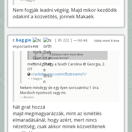
r.baggio
Bazzani
Nem fogják leadni végéig. Majd mikor kezdődik
mert még megy a South Carolina @ Georgia, 2. OT
crackstreams.com/cfbstreams/1/
odakint a közvetítés, jönnek Makaék.
r.baggio
r.baggio
65 222
— no es
több mint 6 éve
importante
A Galaxyn nem most kéne
focinak lennie?
Bazzani
mert még megy a South Carolina @ Georgia, 2.
OT
mindig kicsit később kezd 21:30-nál
crackstreams.com/cfbstreams/1/
és megússza a Georgia a rohadt élet... a
r.baggio
Memphis viszont kikapott, egy
veretlennel kevesebb
Nekem mindegy de egy ilyen sorozatrész 1 óra.
r.baggio
Murdoch nyomozó vagy mi.
Elkezdődött helyette egy sorozat epizód.
Bazzani
Bazzani
hát grat hozzá
majd megmagyarázzák, mint az ismétlés
elmaradásánál, hogy azért, mert nincs
nézettség, csak akkor minek közvetítenek