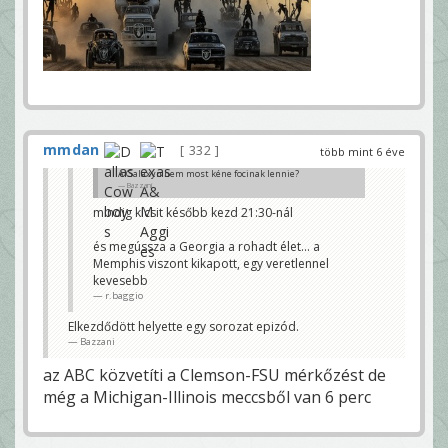
mmdan
332
több mint 6 éve
A Galaxyn nem most kéne focinak lennie?
Bazzani
mindig kicsit később kezd 21:30-nál
és megússza a Georgia a rohadt élet... a
Memphis viszont kikapott, egy veretlennel
kevesebb
r.baggio
Elkezdődött helyette egy sorozat epizód.
Bazzani
az ABC közvetíti a Clemson-FSU mérkőzést de
még a Michigan-Illinois meccsből van 6 perc