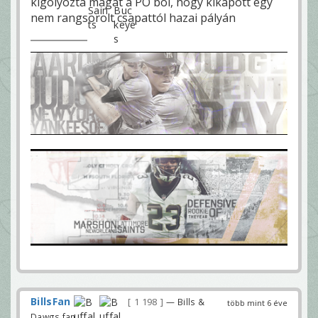
kigolyózta magát a PO ból, hogy kikapott egy
nem rangsorolt csapattól hazai pályán
BillsFan
1 198
— Bills &
több mint 6 éve
Dawgs fan