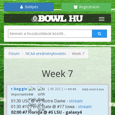
Belépés
Regisztráció
Fórum
NCAA eredménykövetés
Week 7
Week 7
r.baggio
65 222
— no es
több mint 6 éve
importante
01:30 USC @
#9
Notre Dame -
stream
01:30
#10
Penn State @
#17
Iowa -
stream
02:00
#7
Florida @
#5
LSU - galaxy4