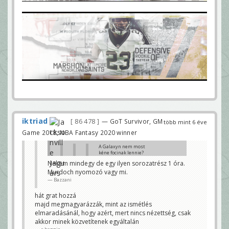
iktriad
86 478
— GoT Survivor, GM
több mint 6 éve
Game 2018, NBA Fantasy 2020 winner
A Galaxyn nem most
kéne focinak lennie?
Bazzani
Nekem mindegy de egy ilyen sorozatrész 1 óra.
Murdoch nyomozó vagy mi.
mindig kicsit később kezd
21:30-nál
Bazzani
és megússza a Georgia a
hát grat hozzá
rohadt élet... a Memphis
viszont kikapott, egy
majd megmagyarázzák, mint az ismétlés
veretlennel kevesebb
elmaradásánál, hogy azért, mert nincs nézettség, csak
r.baggio
akkor minek közvetítenek egyáltalán
Elkezdődött helyette egy sorozat epizód.