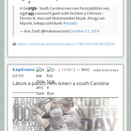
A Georgia - South Carolina meccsen hosszabbítás van,
úgyhogy csúszva fogunk tudni kezdeni a Clemson -
Florida St. meccsel! Elnézéseteket kérjük. Ahogy van
képünk, bekapcsolódunk!
#ncaahu
— Kun Zsolt (@makamazsom)
October 12, 2019
twitter.com/makamazsom/status/1183105419679539200
kapitnono
10 581
— WHO
több mint 6 éve
DAT!!!!
Látom a passzt nem ismeri a south Carolina