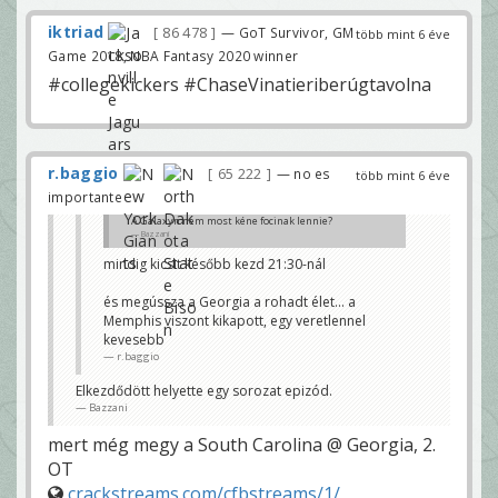
iktriad
86 478
— GoT Survivor, GM
több mint 6 éve
Game 2018, NBA Fantasy 2020 winner
#collegekickers #ChaseVinatieriberúgtavolna
r.baggio
65 222
— no es
több mint 6 éve
importante
A Galaxyn nem most kéne focinak lennie?
Bazzani
mindig kicsit később kezd 21:30-nál
és megússza a Georgia a rohadt élet... a
Memphis viszont kikapott, egy veretlennel
kevesebb
r.baggio
Elkezdődött helyette egy sorozat epizód.
Bazzani
mert még megy a South Carolina @ Georgia, 2.
OT
crackstreams.com/cfbstreams/1/