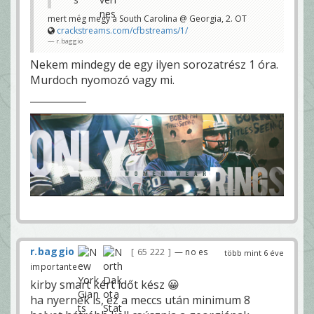
és megússza a Georgia a rohadt élet... a Memphis
viszont kikapott, egy veretlennel kevesebb
mert még megy a South Carolina @ Georgia, 2. OT
r.baggio
crackstreams.com/cfbstreams/1/
r.baggio
Nekem mindegy de egy ilyen sorozatrész 1 óra.
Murdoch nyomozó vagy mi.
r.baggio
65 222
— no es
több mint 6 éve
importante
kirby smart kért időt kész 😀
ha nyernek is, ez a meccs után minimum 8