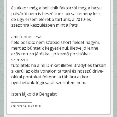
és akkor még a bellichik faktorról meg a hazai
pályáról nem is beszéltünk. picsa kemény lesz.
de úgy érzem előrébb tartunk, a 2010-es
szezonra készülésben mint a Pats.
ami fontos lesz:
field pozíció: nem szabad short fieldet hagyni,
mert az büntetik kegyetlenül, illetve jó lenne
erős return játékkal, jó kezdő pozíciókat
szerezni
futójáték: ha a mi D-nket illetve Bradyt és társait
sikerül az oldalvonalon tartani és hosszú drive-
okkal pontokat feltenni a táblára akkor
nyerhetünk. légicsatát szerintem nem.
isten lájkold a Bengalst!
ami nem hajlik, az törik!