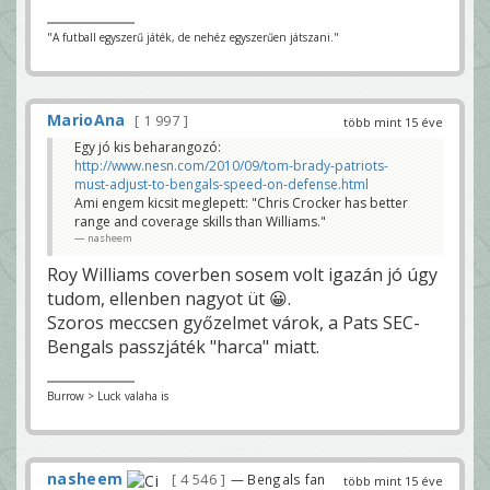
"A futball egyszerű játék, de nehéz egyszerűen játszani."
MarioAna
1 997
több mint 15 éve
Egy jó kis beharangozó:
http://www.nesn.com/2010/09/tom-brady-patriots-
must-adjust-to-bengals-speed-on-defense.html
Ami engem kicsit meglepett: "Chris Crocker has better
range and coverage skills than Williams."
nasheem
Roy Williams coverben sosem volt igazán jó úgy
tudom, ellenben nagyot üt 😀.
Szoros meccsen győzelmet várok, a Pats SEC-
Bengals passzjáték "harca" miatt.
Burrow > Luck valaha is
nasheem
4 546
— Bengals fan
több mint 15 éve