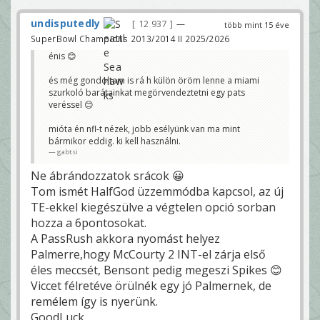
undisputedly
12 937
—
több mint 15 éve
SuperBowl Champions 2013/2014 II 2025/2026
énis 😊
és még gondoltam is rá h külön öröm lenne a miami
szurkoló barátainkat megörvendeztetni egy pats
veréssel 😊
mióta én nfl-t nézek, jobb esélyünk van ma mint
bármikor eddig. ki kell használni.
gabtsi
Ne ábrándozzatok srácok 😀
Tom ismét HalfGod üzzemmódba kapcsol, az új
TE-ekkel kiegészülve a végtelen opció sorban
hozza a 6pontosokat.
A PassRush akkora nyomást helyez
Palmerre,hogy McCourty 2 INT-el zárja első
éles meccsét, Bensont pedig megeszi Spikes 😊
Viccet félretéve örülnék egy jó Palmernek, de
remélem így is nyerünk.
GoodLuck