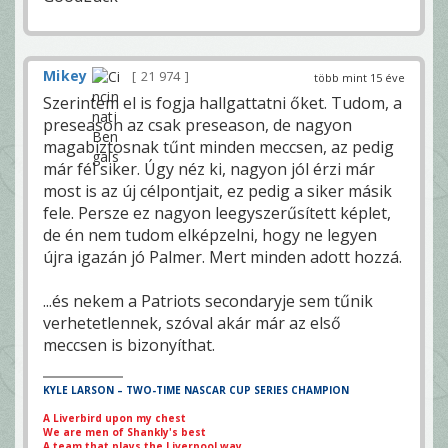
Mikey
21 974
több mint 15 éve
Szerintem el is fogja hallgattatni őket. Tudom, a
preseason az csak preseason, de nagyon
magabiztosnak tűnt minden meccsen, az pedig
már fél siker. Úgy néz ki, nagyon jól érzi már
most is az új célpontjait, ez pedig a siker másik
fele. Persze ez nagyon leegyszerűsített képlet,
de én nem tudom elképzelni, hogy ne legyen
újra igazán jó Palmer. Mert minden adott hozzá.
...és nekem a Patriots secondaryje sem tűnik
verhetetlennek, szóval akár már az első
meccsen is bizonyíthat.
KYLE LARSON – TWO-TIME NASCAR CUP SERIES CHAMPION
A Liverbird upon my chest
We are men of Shankly's best
A team that plays the Liverpool way