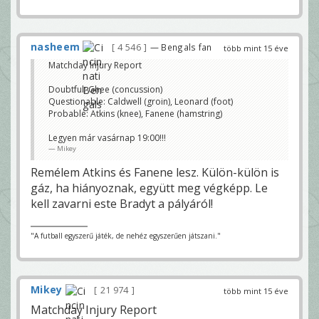
nasheem
4 546
— Bengals fan
több mint 15 éve
Matchday Injury Report
Doubtful: Ghee (concussion)
Questionable: Caldwell (groin), Leonard (foot)
Probable: Atkins (knee), Fanene (hamstring)
Legyen már vasárnap 19:00!!!
Mikey
Remélem Atkins és Fanene lesz. Külön-külön is
gáz, ha hiányoznak, együtt meg végképp. Le
kell zavarni este Bradyt a pályáról!
"A futball egyszerű játék, de nehéz egyszerűen játszani."
Mikey
21 974
több mint 15 éve
Matchday Injury Report