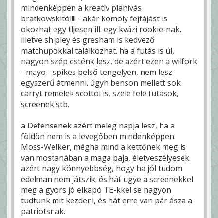
mindenképpen a kreatív plahívás
bratkowskitól!!! - akár komoly fejfájást is
okozhat egy tljesen ill. egy kvázi rookie-nak.
illetve shipley és gresham is kedvező
matchupokkal találkozhat. ha a futás is ül,
nagyon szép esténk lesz, de azért ezen a wilfork
- mayo - spikes belső tengelyen, nem lesz
egyszerű átmenni. úgyh benson mellett sok
carryt remélek scottól is, széle felé futások,
screenek stb.
a Defensenek azért meleg napja lesz, ha a
földön nem is a levegőben mindenképpen.
Moss-Welker, mégha mind a kettőnek meg is
van mostanában a maga baja, életveszélyesek.
azért nagy könnyebbség, hogy ha jól tudom
edelman nem játszik. és hát ugye a screenekkel
meg a gyors jó elkapó TE-kkel se nagyon
tudtunk mit kezdeni, és hát erre van pár ásza a
patriotsnak.