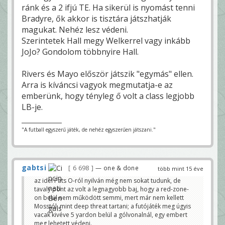
ránk és a 2 ifjú TE. Ha sikerül is nyomást tenni
Bradyre, ők akkor is tisztára játszhatják
magukat. Nehéz lesz védeni.
Szerintetek Hall megy Welkerrel vagy inkább
JoJo? Gondolom többnyire Hall.
Rivers és Mayo először játszik "egymás" ellen.
Arra is kíváncsi vagyok megmutatja-e az
emberünk, hogy tényleg ő volt a class legjobb
LB-je.
"A futball egyszerű játék, de nehéz egyszerűen játszani."
gabtsi
6 698
— one & done
több mint 15 éve
az idei Pats O-ról nyilván még nem sokat tudunk, de
tavaly pont az volt a legnagyobb baj, hogy a red-zone-
on belül nem működött semmi, mert már nem kellett
Mosstól, mint deep threat tartani; a futójáték meg úgyis
vacak kivéve 5 yardon belül a gólvonalnál, egy embert
meg lehetett védeni.