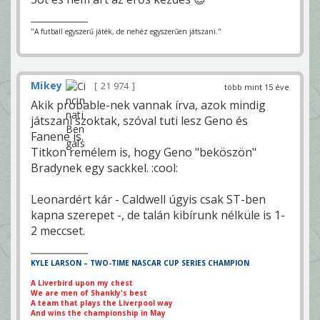
"A futball egyszerű játék, de nehéz egyszerűen játszani."
Mikey
21 974
több mint 15 éve
Akik probable-nek vannak írva, azok mindig
játszani szoktak, szóval tuti lesz Geno és
Fanene is.
Titkon remélem is, hogy Geno "beköszön"
Bradynek egy sackkel. :cool:
Leonardért kár - Caldwell úgyis csak ST-ben
kapna szerepet -, de talán kibírunk nélküle is 1-
2 meccset.
KYLE LARSON – TWO-TIME NASCAR CUP SERIES CHAMPION
A Liverbird upon my chest
We are men of Shankly's best
A team that plays the Liverpool way
And wins the championship in May