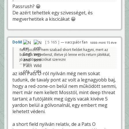
Passrush? 😀
De azért tehettek egy szivességet, és
megverhetitek a kiscicákat 😀
DoM
5 165
— vaccpáör fan
több mint 15 éve
field pozíció: nem szabad short fieldet hagyni, mert az
büntetik kegyetlenül, illetve jó lenne erős return játékkal,
jó kezdő pozíciókat szerezni
gabtsi
az idei Pats O-ról nyilván még nem sokat
tudunk, de tavaly pont az volt a legnagyobb baj,
hogy a red-zone-on belül nem működött semmi,
mert már nem kellett Mosstól, mint deep threat
tartani; a futójáték meg úgyis vacak kivéve 5
yardon belül a gólvonalnál, egy embert meg
lehetett védeni.
a short field nyilván relatív, de a Pats O