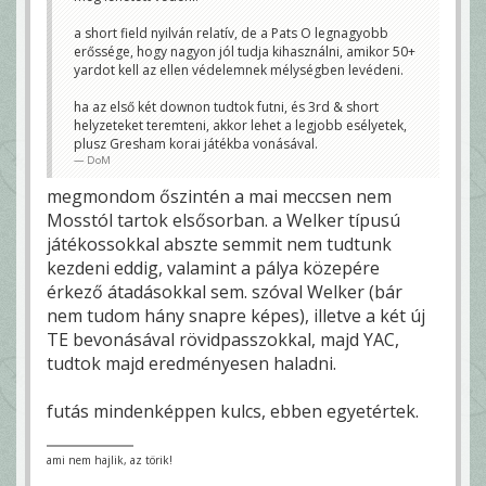
a short field nyilván relatív, de a Pats O legnagyobb
erőssége, hogy nagyon jól tudja kihasználni, amikor 50+
yardot kell az ellen védelemnek mélységben levédeni.
ha az első két downon tudtok futni, és 3rd & short
helyzeteket teremteni, akkor lehet a legjobb esélyetek,
plusz Gresham korai játékba vonásával.
DoM
megmondom őszintén a mai meccsen nem
Mosstól tartok elsősorban. a Welker típusú
játékossokkal abszte semmit nem tudtunk
kezdeni eddig, valamint a pálya közepére
érkező átadásokkal sem. szóval Welker (bár
nem tudom hány snapre képes), illetve a két új
TE bevonásával rövidpasszokkal, majd YAC,
tudtok majd eredményesen haladni.
futás mindenképpen kulcs, ebben egyetértek.
ami nem hajlik, az törik!