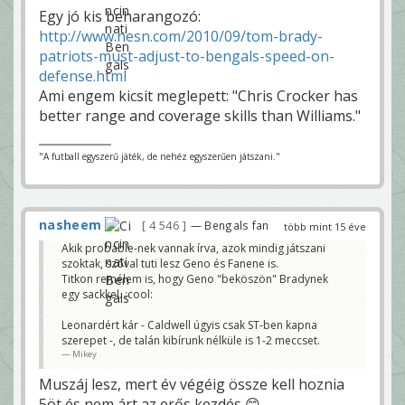
Egy jó kis beharangozó:
http://www.nesn.com/2010/09/tom-brady-
patriots-must-adjust-to-bengals-speed-on-
defense.html
Ami engem kicsit meglepett: "Chris Crocker has
better range and coverage skills than Williams."
"A futball egyszerű játék, de nehéz egyszerűen játszani."
nasheem
4 546
— Bengals fan
több mint 15 éve
Akik probable-nek vannak írva, azok mindig játszani
szoktak, szóval tuti lesz Geno és Fanene is.
Titkon remélem is, hogy Geno "beköszön" Bradynek
egy sackkel. :cool:
Leonardért kár - Caldwell úgyis csak ST-ben kapna
szerepet -, de talán kibírunk nélküle is 1-2 meccset.
Mikey
Muszáj lesz, mert év végéig össze kell hoznia
5öt és nem árt az erős kezdés 😊