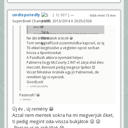
undisputedly
12 937
—
több mint 15 éve
SuperBowl Champions 2013/2014 II 2025/2026
énis 😊
és még gondoltam is rá h külön öröm lenne a miami
szurkoló barátainkat megörvendeztetni egy pats
Ne ábrándozzatok srácok 😀
veréssel 😊
Tom ismét HalfGod üzzemmódba kapcsol, az új
TE-ekkel kiegészülve a végtelen opció sorban
mióta én nfl-t nézek, jobb esélyünk van ma mint
bármikor eddig. ki kell használni.
hozza a 6pontosokat.
gabtsi
A PassRush akkora nyomást helyez
Palmerre,hogy McCourty 2 INT-el zárja első éles
meccsét, Bensont pedig megeszi Spikes 😊
Viccet félretéve örülnék egy jó Palmernek, de
remélem így is nyerünk.
GoodLuck
undisputedly
Passrush? 😀
tenorx
Új év , új remény 😀
Azzal nem mentek sokra ha mi megverjük őket,
ti pedig megint oda-vissza bukjátok 😛 😛
-Persze csak zrikállak 😀 -