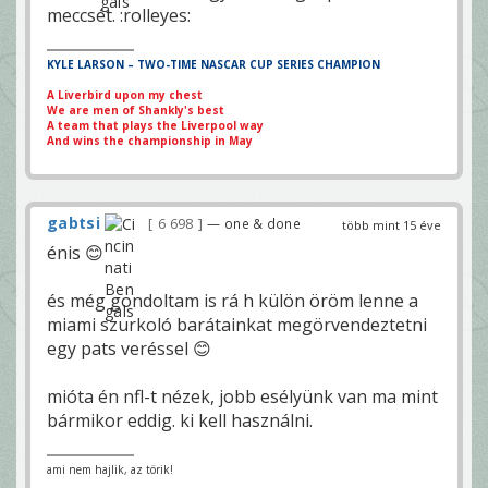
meccsét. :rolleyes:
KYLE LARSON – TWO-TIME NASCAR CUP SERIES CHAMPION
A Liverbird upon my chest
We are men of Shankly's best
A team that plays the Liverpool way
And wins the championship in May
gabtsi
6 698
— one & done
több mint 15 éve
énis 😊
és még gondoltam is rá h külön öröm lenne a
miami szurkoló barátainkat megörvendeztetni
egy pats veréssel 😊
mióta én nfl-t nézek, jobb esélyünk van ma mint
bármikor eddig. ki kell használni.
ami nem hajlik, az törik!