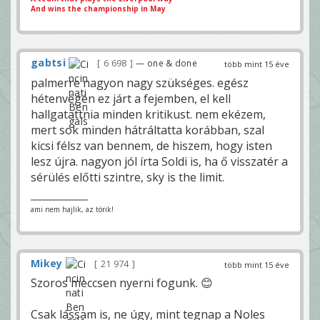
And wins the championship in May
gabtsi
6 698
— one & done
több mint 15 éve
palmerre nagyon nagy szükséges. egész
hétenvégén ez járt a fejemben, el kell
hallgatattnia minden kritikust. nem ekézem,
mert sok minden hátráltatta korábban, szal
kicsi félsz van bennem, de hiszem, hogy isten
lesz újra. nagyon jól írta Soldi is, ha ő visszatér a
sérülés előtti szintre, sky is the limit.
ami nem hajlik, az törik!
Mikey
21 974
több mint 15 éve
Szoros meccsen nyerni fogunk. 😊
Csak lássam is, ne úgy, mint tegnap a Noles