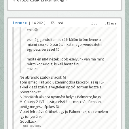
tenorx
14 202
— fő libsi
több mint 15 éve
énis 😊
és még gondoltam is rá h külön öröm lenne a
miami szurkoló barátainkat megörvendeztetni
egy pats veréssel 😊
mióta én nfl-t nézek, jobb esélyünk van ma mint
bármikor eddig. ki kell használni.
gabtsi
Ne ábrándozzatok srácok 😀
Tom ismét HalfGod üzzemmódba kapcsol, az új TE-
ekkel kiegészülve a végtelen opció sorban hozza a
6pontosokat.
A PassRush akkora nyomást helyez Palmerre,hogy
McCourty 2 INT-el zárja első éles meccsét, Bensont
pedig megeszi Spikes 😊
Viccet félretéve örülnék egy jó Palmernek, de remélem
így is nyerünk.
GoodLuck
undisputedly