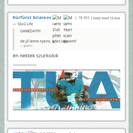
Kúrfürst briareos
18 655
több mint 15 éve
— StuG Life
GAMEDAY!!!!
de jó lenne nyerni, édes istenem!!
gabtsi
én nektek szurkolok