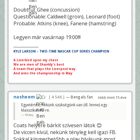
Doubtful: Ghee (concussion)
Questionable: Caldwell (groin), Leonard (foot)
Probable: Atkins (knee), Fanene (hamstring)
Legyen már vasárnap 19:00!!!
KYLE LARSON – TWO-TIME NASCAR CUP SERIES CHAMPION
A Liverbird upon my chest
We are men of Shankly's best
A team that plays the Liverpool way
And wins the championship in May
nasheem
4 546
— Bengals fan
több mint 15 éve
Egyetértek, nekünk szükségünk van (ill. lenne) egy
klasszikus FB-re.
Mikey
Coats helyére bárkit szívesen látok 😊
De viccen kívül, nekünk tényleg kell igazi FB.
Sokkal kiismerhetőbb a play hívásunk most,