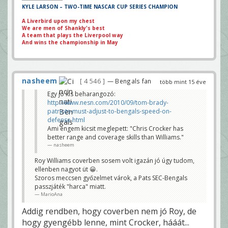
KYLE LARSON – TWO-TIME NASCAR CUP SERIES CHAMPION
A Liverbird upon my chest
We are men of Shankly's best
A team that plays the Liverpool way
And wins the championship in May
nasheem
4 546
— Bengals fan
több mint 15 éve
Egy jó kis beharangozó:
http://www.nesn.com/2010/09/tom-brady-
patriots-must-adjust-to-bengals-speed-on-
defense.html
Ami engem kicsit meglepett: "Chris Crocker has
better range and coverage skills than Williams."
nasheem
Roy Williams coverben sosem volt igazán jó úgy tudom,
ellenben nagyot üt 😀.
Szoros meccsen győzelmet várok, a Pats SEC-Bengals
passzjáték "harca" miatt.
MarioAna
Addig rendben, hogy coverben nem jó Roy, de
hogy gyengébb lenne, mint Crocker, hááát...