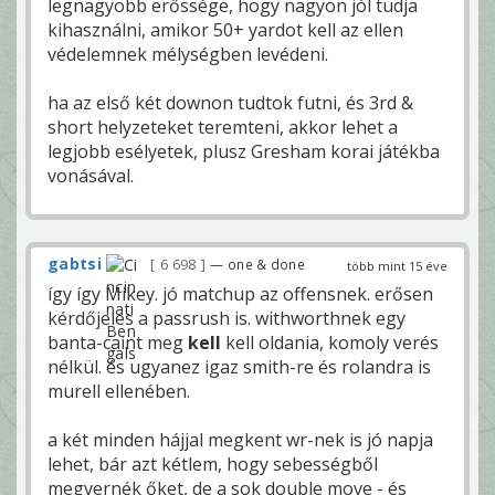
legnagyobb erőssége, hogy nagyon jól tudja
kihasználni, amikor 50+ yardot kell az ellen
védelemnek mélységben levédeni.
ha az első két downon tudtok futni, és 3rd &
short helyzeteket teremteni, akkor lehet a
legjobb esélyetek, plusz Gresham korai játékba
vonásával.
gabtsi
6 698
— one & done
több mint 15 éve
így így Mikey. jó matchup az offensnek. erősen
kérdőjeles a passrush is. withworthnek egy
banta-caint meg
kell
kell oldania, komoly verés
nélkül. és ugyanez igaz smith-re és rolandra is
murell ellenében.
a két minden hájjal megkent wr-nek is jó napja
lehet, bár azt kétlem, hogy sebességből
megvernék őket, de a sok double move - és