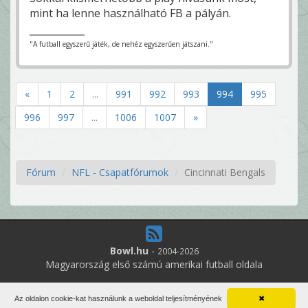
mint ha lenne használható FB a pályán.
"A futball egyszerű játék, de nehéz egyszerűen játszani."
«
1
2
...
991
992
993
994
995
996
997
...
1006
1007
»
Fórum
NFL - Csapatfórumok
Cincinnati Bengals
Bowl.hu
-
2004-2026
Magyarország első számú amerikai futball oldala
22
online felhasználó
Az oldalon cookie-kat használunk a weboldal teljesítményének
✖
Minden jog fenntartva. Írott anyagok újraközlése csak a szerző