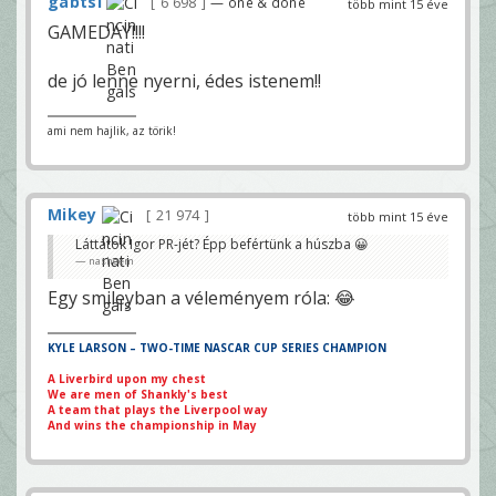
gabtsi
6 698
— one & done
több mint 15 éve
GAMEDAY!!!!
de jó lenne nyerni, édes istenem!!
ami nem hajlik, az törik!
Mikey
21 974
több mint 15 éve
Láttátok Igor PR-jét? Épp befértünk a húszba 😀
nasheem
Egy smileyban a véleményem róla: 😂
KYLE LARSON – TWO-TIME NASCAR CUP SERIES CHAMPION
A Liverbird upon my chest
We are men of Shankly's best
A team that plays the Liverpool way
And wins the championship in May