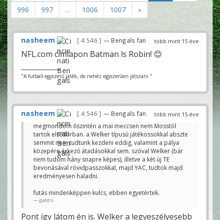
996
997
...
1006
1007
»
nasheem
4 546
— Bengals fan
több mint 15 éve
NFL.com címlapon Batman ls Robin! 😊
"A futball egyszerű játék, de nehéz egyszerűen játszani."
nasheem
4 546
— Bengals fan
több mint 15 éve
megmondom őszintén a mai meccsen nem Mosstól
tartok elsősorban. a Welker típusú játékossokkal abszte
semmit nem tudtunk kezdeni eddig, valamint a pálya
közepére érkező átadásokkal sem. szóval Welker (bár
nem tudom hány snapre képes), illetve a két új TE
bevonásával rövidpasszokkal, majd YAC, tudtok majd
eredményesen haladni.
futás mindenképpen kulcs, ebben egyetértek.
gabtsi
Pont így látom én is. Welker a legveszélyesebb