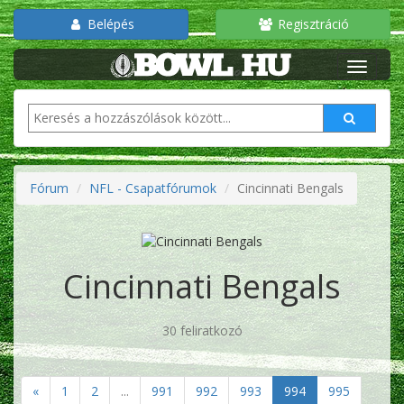
Belépés
Regisztráció
Fórum
NFL - Csapatfórumok
Cincinnati Bengals
Cincinnati Bengals
30 feliratkozó
«
1
2
...
991
992
993
994
995