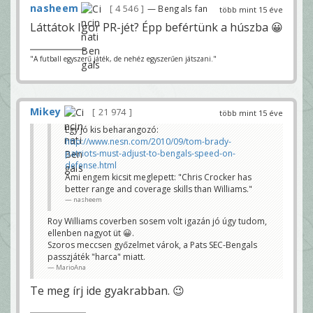
nasheem
4 546
— Bengals fan
több mint 15 éve
Láttátok Igor PR-jét? Épp befértünk a húszba 😀
"A futball egyszerű játék, de nehéz egyszerűen játszani."
Mikey
21 974
több mint 15 éve
Egy jó kis beharangozó:
http://www.nesn.com/2010/09/tom-brady-
patriots-must-adjust-to-bengals-speed-on-
defense.html
Ami engem kicsit meglepett: "Chris Crocker has
better range and coverage skills than Williams."
nasheem
Roy Williams coverben sosem volt igazán jó úgy tudom,
ellenben nagyot üt 😀.
Szoros meccsen győzelmet várok, a Pats SEC-Bengals
passzjáték "harca" miatt.
MarioAna
Te meg írj ide gyakrabban. 😉