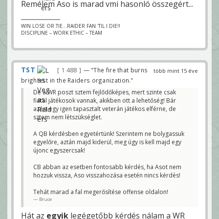
Remélem Aso is marad vmi hasonló összegért...
WIN LOSE OR TIE...RAIDER FAN 'TIL I DIE!!
DISCIPLINE – WORK ETHIC – TEAM
TST
1 488
— "The fire that burns
több mint 15 éve
brightest in the Raiders organization."
De a WR poszt sztem fejlődőképes, mert szinte csak
fiatal játékosok vannak, akikben ott a lehetőség! Bár
azért egy igen tapasztalt veterán játékos elférne, de
sztem nem létszükséglet.
A QB kérdésben egyetértünk! Szerintem ne bolygassuk
egyelőre, aztán majd kiderül, meg úgy is kell majd egy
újonc egyszercsak!
CB abban az esetben fontosabb kérdés, ha Asot nem
hozzuk vissza, Aso visszahozása esetén nincs kérdés!
Tehát marad a fal megerősítése offense oldalon!
Bruce
Hát az
egyik
legégetőbb kérdés nálam a WR