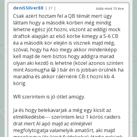
deniSSilver88
31
több mint 15 éve
Csak azért hoztam fel a QB témát mert úgy
láttam hogy a második körben még mindíg
lehetne egész jót hozni, viszont az eddigi mock
draftok alapján az első körbe kimegy a 5-6 CB
éa a második kör elején is visznek majd még,
szóval, hogy ha Aso megy akkor mindenképp
kell majd de nem biztos hogy addigra marad
olyan aki kezdő is lehetne (közel azonos szinten
mint Asomugha 😀 ) bár én is jobban örülnék ha
maradna és akkor ráérnénk CB-t hozni kb 4.
körig.
WR szerintem is jó ötlet amúgy.
Ja és hogy belekavarjak a még egy kicsit az
elmélkedésbe--- szerintem lesz 1 körös raiders
drat mert Al apó majd az elméjével
megfolytogatja valamelyik amatőrt, aki majd
mosolyogva (és kicsit fuldokolva) átadja nekünk