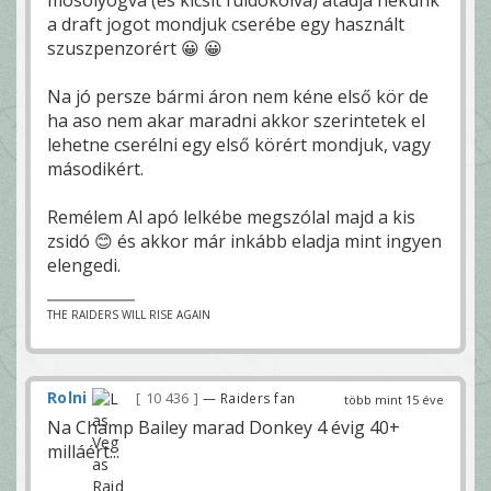
a draft jogot mondjuk cserébe egy használt
szuszpenzorért 😀 😀
Na jó persze bármi áron nem kéne első kör de
ha aso nem akar maradni akkor szerintetek el
lehetne cserélni egy első körért mondjuk, vagy
másodikért.
Remélem Al apó lelkébe megszólal majd a kis
zsidó 😊 és akkor már inkább eladja mint ingyen
elengedi.
THE RAIDERS WILL RISE AGAIN
Rolni
10 436
— Raiders fan
több mint 15 éve
Na Champ Bailey marad Donkey 4 évig 40+
milláért...