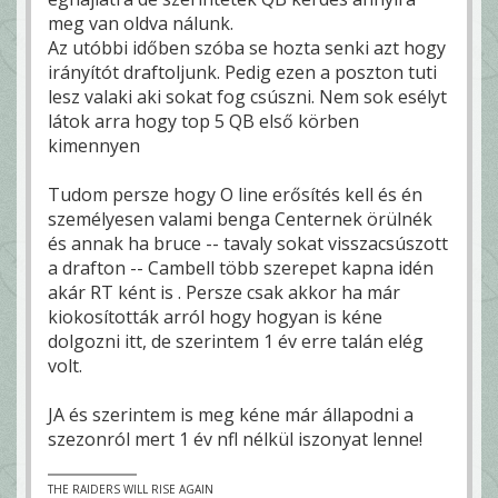
meg van oldva nálunk.
Az utóbbi időben szóba se hozta senki azt hogy
irányítót draftoljunk. Pedig ezen a poszton tuti
lesz valaki aki sokat fog csúszni. Nem sok esélyt
látok arra hogy top 5 QB első körben
kimennyen
Tudom persze hogy O line erősítés kell és én
személyesen valami benga Centernek örülnék
és annak ha bruce -- tavaly sokat visszacsúszott
a drafton -- Cambell több szerepet kapna idén
akár RT ként is . Persze csak akkor ha már
kiokosították arról hogy hogyan is kéne
dolgozni itt, de szerintem 1 év erre talán elég
volt.
JA és szerintem is meg kéne már állapodni a
szezonról mert 1 év nfl nélkül iszonyat lenne!
THE RAIDERS WILL RISE AGAIN