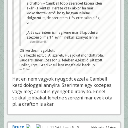
a drafton -- Cambell több szerepet kapna idén
akár RT ként is . Persze csak akkor ha már
kiokosították arról hogy hogyan is kéne
dolgozni itt, de szerintem 1 év erre talán elég
volt.
JA és szerintem is meg kéne már állapodni a
szezonról mert 1 év nfl nélkül iszonyat lenne!
deniSSilver88
QB kérdés megoldott.
JC a kezdő ez tuti. Al szereti, Hue jókat mondott róla,
Sauders ismeri...Szezon 2. felében egész jól játszott.
Boller, Frye, Grad közül lesz megfelelő back up...
Rolni
Hat en nem vagyok nyugodt ezzel a Cambell
kezd dologgal annyira. Szerintem egy kozepes,
vagy meg annal is gyengebb iranyito. Ennel
sokkal jobbakat lehetne szerezni mar evek ota
pl. a drafton is akar.
Bruce
11 941
— Salus
több mint 15 éve