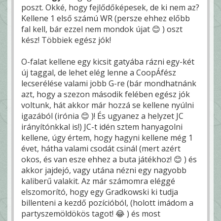
poszt. Okké, hogy fejlődőképesek, de ki nem az?
Kellene 1 első számú WR (persze ehhez előbb
fal kell, bár ezzel nem mondok újat 😊 ) oszt
kész! Többiek egész jók!
O-falat kellene egy kicsit gatyába rázni egy-két
új taggal, de lehet elég lenne a CoopÁfész
lecserélése valami jobb G-re (bár mondhatnánk
azt, hogy a szezon második felében egész jók
voltunk, hát akkor már hozzá se kellene nyúlni
igazából (irónia 😊 )! És ugyanez a helyzet JC
irányítónkkal is!) JC-t idén sztem hanyagolni
kellene, úgy értem, hogy hagyni kellene még 1
évet, hátha valami csodát csinál (mert azért
okos, és van esze ehhez a buta játékhoz! 😊 ) és
akkor jajdejó, vagy utána nézni egy nagyobb
kaliberű valakit. Az már számomra eléggé
elszomorító, hogy egy Gradkowski ki tudja
billenteni a kezdő pozícióból, (holott imádom a
partyszemöldökös tagot! 😂 ) és most