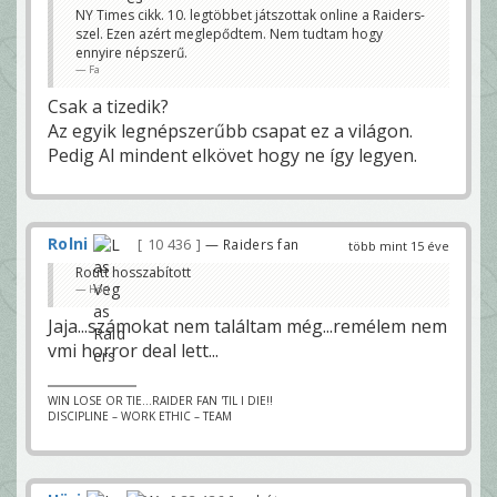
NY Times cikk. 10. legtöbbet játszottak online a Raiders-
szel. Ezen azért meglepődtem. Nem tudtam hogy
ennyire népszerű.
Fa
Csak a tizedik?
Az egyik legnépszerűbb csapat ez a világon.
Pedig Al mindent elkövet hogy ne így legyen.
Rolni
10 436
— Raiders fan
több mint 15 éve
Routt hosszabított
Höri
Jaja...számokat nem találtam még...remélem nem
vmi horror deal lett...
WIN LOSE OR TIE...RAIDER FAN 'TIL I DIE!!
DISCIPLINE – WORK ETHIC – TEAM