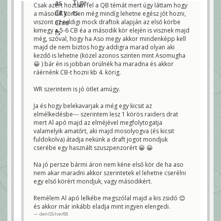
Csak azért hoztam fel a QB témát mert úgy láttam hogy
a második körben még mindíg lehetne egész jót hozni,
viszont az eddigi mock draftok alapján az első körbe
kimegy a 5-6 CB éa a második kör elején is visznek majd
még, szóval, hogy ha Aso megy akkor mindenképp kell
majd de nem biztos hogy addigra marad olyan aki
kezdő is lehetne (közel azonos szinten mint Asomugha
😀 ) bár én is jobban örülnék ha maradna és akkor
ráérnénk CB-t hozni kb 4. körig.
WR szerintem is jó ötlet amúgy.
Ja és hogy belekavarjak a még egy kicsit az
elmélkedésbe--- szerintem lesz 1 körös raiders drat
mert Al apó majd az elméjével megfolytogatja
valamelyik amatőrt, aki majd mosolyogva (és kicsit
fuldokolva) átadja nekünk a draft jogot mondjuk
cserébe egy használt szuszpenzorért 😀 😀
Na jó persze bármi áron nem kéne első kör de ha aso
nem akar maradni akkor szerintetek el lehetne cserélni
egy első körért mondjuk, vagy másodikért.
Remélem Al apó lelkébe megszólal majd a kis zsidó 😊
és akkor már inkább eladja mint ingyen elengedi.
deniSSilver88