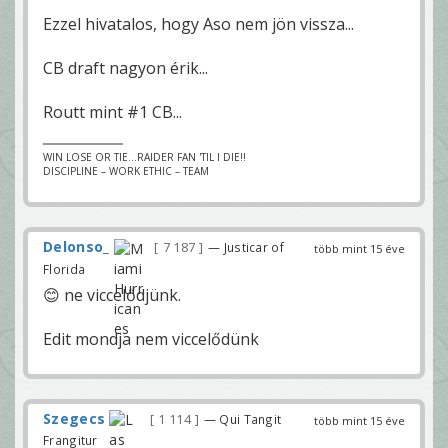
Ezzel hivatalos, hogy Aso nem jön vissza...
CB draft nagyon érik...
Routt mint #1 CB...
WIN LOSE OR TIE...RAIDER FAN 'TIL I DIE!!
DISCIPLINE – WORK ETHIC – TEAM
Delonso_
7 187
— Justicar of
több mint 15 éve
Florida
😊 ne viccelődjünk.
Edit mondja nem viccelődünk
Szegecs
1 114
— Qui Tangit
több mint 15 éve
Frangitur