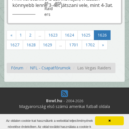
könnyebb lenne 3-4et játszani vele, mint 4-3at.
«
1
2
...
1623
1624
1625
1626
1627
1628
1629
...
1701
1702
»
Fórum
NFL - Csapatfórumok
Las Vegas Raiders
Bowl.hu
-
2004-2026
Magyarország első számú amerikai futball oldala
9
online felhasználó
Az oldalon cookie-kat használunk a weboldal teljesítményének
✖
Minden jog fenntartva. Írott anyagok újraközlése csak a szerző
növelése érdekében. Az oldal további használata a cookie-k