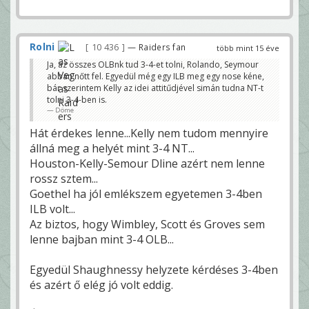
Rolni
10 436
— Raiders fan
több mint 15 éve
Ja, az összes OLBnk tud 3-4-et tolni, Rolando, Seymour
abban nőtt fel. Egyedül még egy ILB meg egy nose kéne,
bár szerintem Kelly az idei attitűdjével simán tudna NT-t
tolni 3-4-ben is.
Döme
Hát érdekes lenne...Kelly nem tudom mennyire
állná meg a helyét mint 3-4 NT...
Houston-Kelly-Semour Dline azért nem lenne
rossz sztem...
Goethel ha jól emlékszem egyetemen 3-4ben
ILB volt...
Az biztos, hogy Wimbley, Scott és Groves sem
lenne bajban mint 3-4 OLB...
Egyedül Shaughnessy helyzete kérdéses 3-4ben
és azért ő elég jó volt eddig.