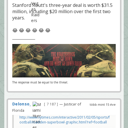
Stanford Routt's three-year deal is worth $31.5
million, including $20 million over the first two
years.
😂 😂 😂 😂 😂 😂
The response must be equal to the threat.
Delonso_
7 187
— Justicar of
több mint 15 éve
Florida
http://www.nytimes.com/interactive/2011/02/05/sports/f
ootball/madden-superbowl-graphic.html?ref=football