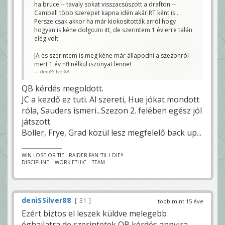
ha bruce -- tavaly sokat visszacsúszott a drafton --
Cambell több szerepet kapna idén akár RT ként is .
Persze csak akkor ha már kiokosították arról hogy
hogyan is kéne dolgozni itt, de szerintem 1 év erre talán
elég volt.
JA és szerintem is meg kéne már állapodni a szezonról
mert 1 év nfl nélkül iszonyat lenne!
deniSSilver88
QB kérdés megoldott.
JC a kezdő ez tuti. Al szereti, Hue jókat mondott
róla, Sauders ismeri...Szezon 2. felében egész jól
játszott.
Boller, Frye, Grad közül lesz megfelelő back up...
WIN LOSE OR TIE...RAIDER FAN 'TIL I DIE!!
DISCIPLINE – WORK ETHIC – TEAM
deniSSilver88
31
több mint 15 éve
Ezért biztos el leszek küldve melegebb
éghajlatra de szerintetek QB kérdés annyira