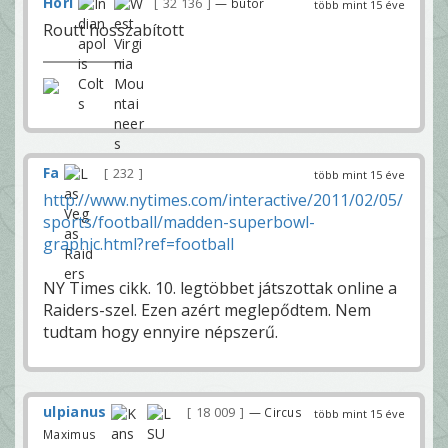
Höri
32 136
— bútor
több mint 15 éve
Routt hosszabított
Fa
232
több mint 15 éve
http://www.nytimes.com/interactive/2011/02/05/
sports/football/madden-superbowl-
graphic.html?ref=football
NY Times cikk. 10. legtöbbet játszottak online a
Raiders-szel. Ezen azért meglepődtem. Nem
tudtam hogy ennyire népszerű.
ulpianus
18 009
— Circus
több mint 15 éve
Maximus