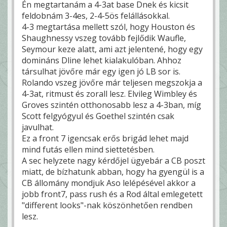
Én megtartanám a 4-3at base Dnek és kicsit
feldobnám 3-4es, 2-4-5ös felállásokkal.
4-3 megtartása mellett szól, hogy Houston és
Shaughnessy vszeg tovább fejlődik Waufle,
Seymour keze alatt, ami azt jelentené, hogy egy
domináns Dline lehet kialakulóban. Ahhoz
társulhat jövőre már egy igen jó LB sor is.
Rolando vszeg jövőre már teljesen megszokja a
4-3at, ritmust és zorall lesz. Elvileg Wimbley és
Groves szintén otthonosabb lesz a 4-3ban, míg
Scott felgyógyul és Goethel szintén csak
javulhat.
Ez a front 7 igencsak erős brigád lehet majd
mind futás ellen mind siettetésben.
A sec helyzete nagy kérdőjel ügyebár a CB poszt
miatt, de bízhatunk abban, hogy ha gyengül is a
CB állomány mondjuk Aso lelépésével akkor a
jobb front7, pass rush és a Rod által emlegetett
"different looks"-nak köszönhetően rendben
lesz.