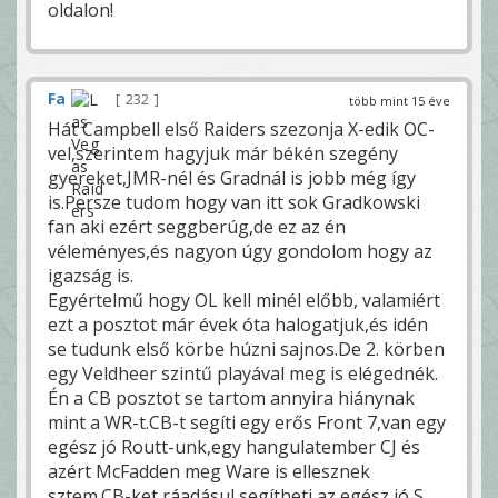
oldalon!
Fa
232
több mint 15 éve
Hát Campbell első Raiders szezonja X-edik OC-
vel,szerintem hagyjuk már békén szegény
gyereket,JMR-nél és Gradnál is jobb még így
is.Persze tudom hogy van itt sok Gradkowski
fan aki ezért seggberúg,de ez az én
véleményes,és nagyon úgy gondolom hogy az
igazság is.
Egyértelmű hogy OL kell minél előbb, valamiért
ezt a posztot már évek óta halogatjuk,és idén
se tudunk első körbe húzni sajnos.De 2. körben
egy Veldheer szintű playával meg is elégednék.
Én a CB posztot se tartom annyira hiánynak
mint a WR-t.CB-t segíti egy erős Front 7,van egy
egész jó Routt-unk,egy hangulatember CJ és
azért McFadden meg Ware is ellesznek
sztem.CB-ket ráadásul segítheti az egész jó S