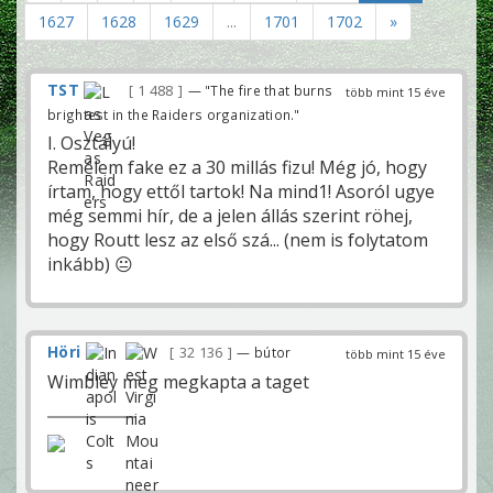
1627
1628
1629
...
1701
1702
»
TST
1 488
— "The fire that burns
több mint 15 éve
brightest in the Raiders organization."
I. Osztályú!
Remélem fake ez a 30 millás fizu! Még jó, hogy
írtam, hogy ettől tartok! Na mind1! Asoról ugye
még semmi hír, de a jelen állás szerint röhej,
hogy Routt lesz az első szá... (nem is folytatom
inkább) 😐
Höri
32 136
— bútor
több mint 15 éve
Wimbley meg megkapta a taget