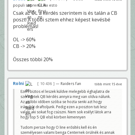
populi suprema lex esto
Csak az OL a kérdés szerintem is és talán a CB
poszt! A többi sztem ehhez képest kevésbé
problémás!
OL -> 60%
CB -> 20%
Összes többi 20%
Rolni
10 436
— Raiders fan
több mint 15 éve
Ezért biztos el leszek küldve melegebb éghajlatra de
szerintetek QB kérdés annyira meg van oldva nálunk.
Az utóbbi időben szóba se hozta senki azt hogy
irányítót draftoljunk. Pedig ezen a poszton tuti lesz
valaki aki sokat fog csúszni. Nem sok esélyt látok arra
hogy top 5 QB első körben kimennyen
Tudom persze hogy O line erősítés kell és én
személyesen valami benga Centernek örülnék és annak