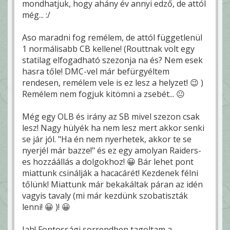
mondhatjuk, hogy ahány év annyi edző, de attól
még... :/
Aso maradni fog remélem, de attól függetlenül
1 normálisabb CB kellene! (Routtnak volt egy
statilag elfogadható szezonja na és? Nem esek
hasra tőle! DMC-vel már befürgyéltem
rendesen, remélem vele is ez lesz a helyzet! 😉 )
Remélem nem fogjuk kitömni a zsebét... 😐
Még egy OLB és irány az SB mivel szezon csak
lesz! Nagy hülyék ha nem lesz mert akkor senki
se jár jól. "Ha én nem nyerhetek, akkor te se
nyerjél már bazze!" és ez egy amolyan Raiders-
es hozzáállás a dolgokhoz! 😀 Bár lehet pont
miattunk csinálják a hacacárét! Kezdenek félni
tőlünk! Miattunk már bekakáltak páran az idén
vagyis tavaly (mi már kezdünk szobatiszták
lenni! 😀 )! 😀
Jah! Fontossági sorrendben tagoltam a