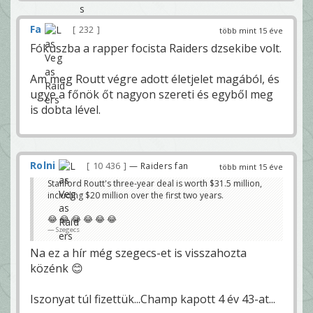
Fa
232
több mint 15 éve
Fókuszba a rapper focista Raiders dzsekibe volt.
Am meg Routt végre adott életjelet magából, és
ugye a főnök őt nagyon szereti és egyből meg
is dobta lével.
Rolni
10 436
— Raiders fan
több mint 15 éve
Stanford Routt's three-year deal is worth $31.5 million,
including $20 million over the first two years.
😂 😂 😂 😂 😂 😂
Szegecs
Na ez a hír még szegecs-et is visszahozta
közénk 😊
Iszonyat túl fizettük...Champ kapott 4 év 43-at...