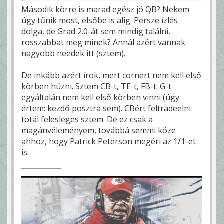
Második körre is marad egész jó QB? Nekem
úgy tűnik most, elsőbe is alig. Persze ízlés
dolga, de Grad 2.0-át sem mindig találni,
rosszabbat meg minek? Annál azért vannak
nagyobb needek itt (sztem).
De inkább azért írok, mert cornert nem kell első
körben húzni. Sztem CB-t, TE-t, FB-t. G-t
egyáltalán nem kell első körben vinni (úgy
értem: kezdő posztra sem). CBért feltradeelni
totál felesleges sztem. De ez csak a
magánvéleményem, továbbá semmi köze
ahhoz, hogy Patrick Peterson megéri az 1/1-et
is.