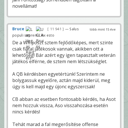
novellámat!
Bruce
11 941
— Salus
több mint 15 éve
populi suprema lex esto
De a WR poszt sztem fejlődőképes, mert szinte
csak fiatal játékosok vannak, akikben ott a
lehetőség! Bár azért egy igen tapasztalt veterán
játékos elférne, de sztem nem létszükséglet.
A QB kérdésben egyetértünk! Szerintem ne
bolygassuk egyelőre, aztán majd kiderül, meg
úgy is kell majd egy újonc egyszercsak!
CB abban az esetben fontosabb kérdés, ha Asot
nem hozzuk vissza, Aso visszahozása esetén
nincs kérdés!
Tehát marad a fal megerősítése offense