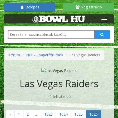
Belépés
Regisztráció
Fórum
NFL - Csapatfórumok
Las Vegas Raiders
Las Vegas Raiders
40 feliratkozó
«
1
2
...
1623
1624
1625
1626