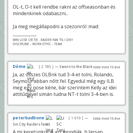
OL-t, O-t kell rendbe rakni az offseasonban és
mindenkinek odabaszni...
Ja meg megállapodni a szezonról :mad:
WIN LOSE OR TIE...RAIDER FAN 'TIL I DIE!!
DISCIPLINE – WORK ETHIC – TEAM
Döme
2 785
— Sworn to the Black
több mint 15 éve
Ja, az összes OLBnk tud 3-4-et tolni, Rolando,
Seymour abban nőtt fel. Egyedül még egy ILB
meg egy nose kéne, bár szerintem Kelly az idei
attitűdjével simán tudna NT-t tolni 3-4-ben is.
peterbadbone
1 619
—
több mint 15 éve
Sin City Raiders fan
A mi keretünkre is azt mondják, h lassan