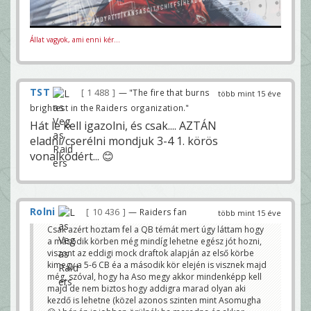
Állat vagyok, ami enni kér...
TST
1 488
— "The fire that burns
több mint 15 éve
brightest in the Raiders organization."
Hát le kell igazolni, és csak.... AZTÁN
eladni/cserélni mondjuk 3-4 1. körös
vonalkódért... 😊
Rolni
10 436
— Raiders fan
több mint 15 éve
Csak azért hoztam fel a QB témát mert úgy láttam hogy
a második körben még mindíg lehetne egész jót hozni,
viszont az eddigi mock draftok alapján az első körbe
kimegy a 5-6 CB éa a második kör elején is visznek majd
még, szóval, hogy ha Aso megy akkor mindenképp kell
majd de nem biztos hogy addigra marad olyan aki
kezdő is lehetne (közel azonos szinten mint Asomugha