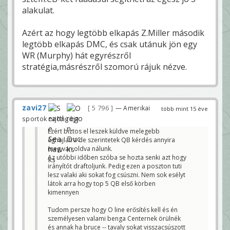
alakulat.
Azért az hogy legtöbb elkapás Z.Miller második
legtöbb elkapás DMC, és csak utánuk jön egy
WR (Murphy) hát egyrészről
stratégia,másrészről szomorú rájuk nézve.
zavi27
5 796
— Amerikai
több mint 15 éve
sportok rajongója
Ezért biztos el leszek küldve melegebb
éghajlatra de szerintetek QB kérdés annyira
meg van oldva nálunk.
Az utóbbi időben szóba se hozta senki azt hogy
irányítót draftoljunk. Pedig ezen a poszton tuti
lesz valaki aki sokat fog csúszni. Nem sok esélyt
látok arra hogy top 5 QB első körben
kimennyen
Tudom persze hogy O line erősítés kell és én
személyesen valami benga Centernek örülnék
és annak ha bruce -- tavaly sokat visszacsúszott