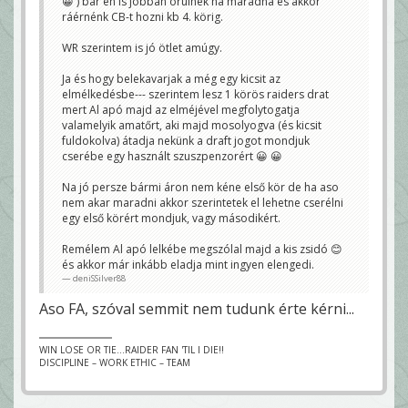
😀 ) bár én is jobban örülnék ha maradna és akkor
ráérnénk CB-t hozni kb 4. körig.
WR szerintem is jó ötlet amúgy.
Ja és hogy belekavarjak a még egy kicsit az
elmélkedésbe--- szerintem lesz 1 körös raiders drat
mert Al apó majd az elméjével megfolytogatja
valamelyik amatőrt, aki majd mosolyogva (és kicsit
fuldokolva) átadja nekünk a draft jogot mondjuk
cserébe egy használt szuszpenzorért 😀 😀
Na jó persze bármi áron nem kéne első kör de ha aso
nem akar maradni akkor szerintetek el lehetne cserélni
egy első körért mondjuk, vagy másodikért.
Remélem Al apó lelkébe megszólal majd a kis zsidó 😊
és akkor már inkább eladja mint ingyen elengedi.
deniSSilver88
Aso FA, szóval semmit nem tudunk érte kérni...
WIN LOSE OR TIE...RAIDER FAN 'TIL I DIE!!
DISCIPLINE – WORK ETHIC – TEAM