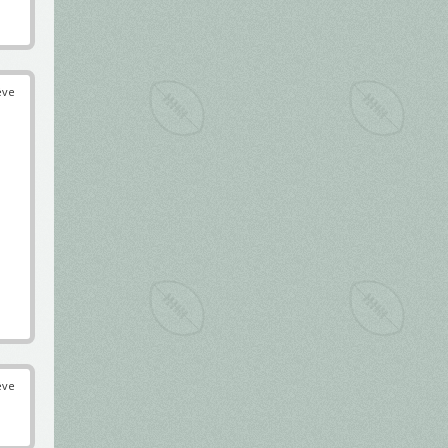
éve
éve