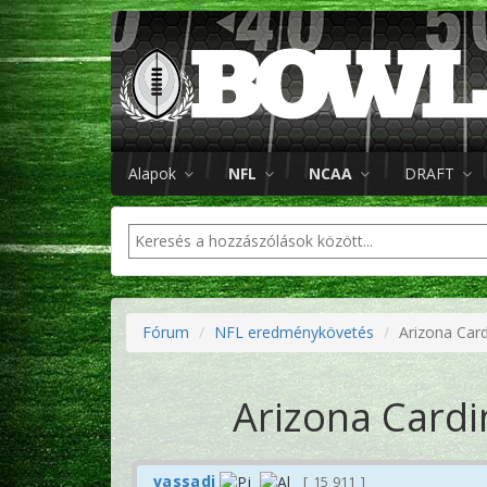
Alapok
NFL
NCAA
DRAFT
Fórum
NFL eredménykövetés
Arizona Card
Arizona Cardin
vassadi
15 911