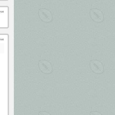
éve
éve