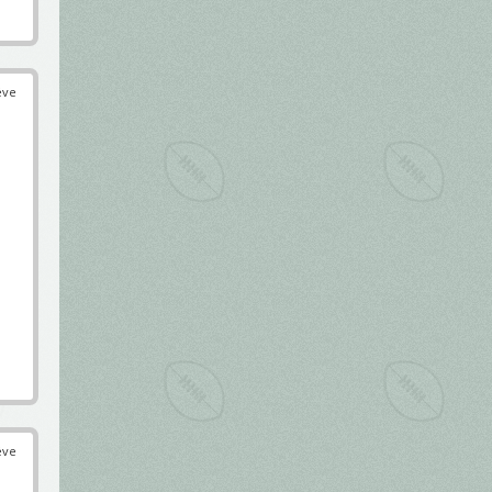
éve
éve