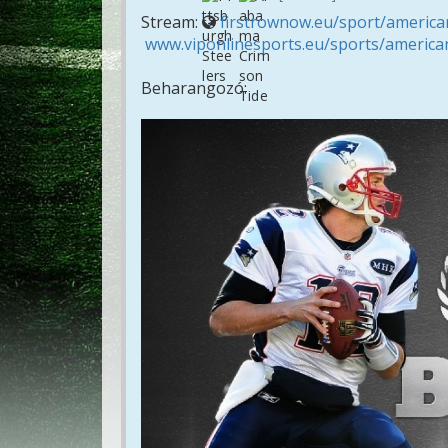
Stream:
firstrownow.eu/sport/american
www.viponlinesports.eu/sports/american
Beharangozó: