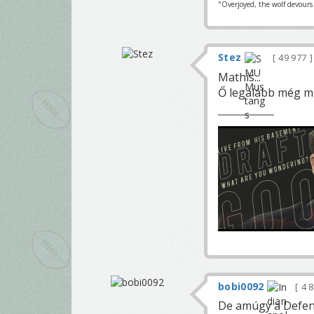
"Overjoyed, the wolf devours h
Stez
49 977
Mathis...
Ő legalább még mi
bobi0092
4 
De amúgy a Defens