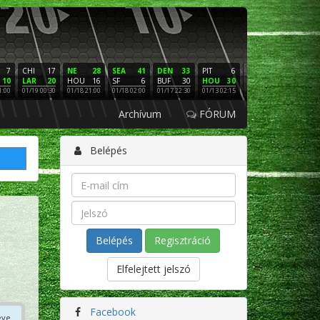
7
CHI
17
NE
28
SEA
41
DEN
33
PIT
6
NE
16
PHI
10
LAR
20
HOU
16
SF
6
BUF
30
HOU
30
LAC
3
SF
1:00
01/19 00:30
01/18 21:00
01/18 02:00
01/17 22:30
01/13 02:15
01/12 02:00
01/11 22:
Archívum
FÓRUM
Belépés
Regisztráció
Elfelejtett jelszó
Facebook
éve