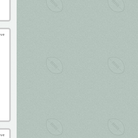
éve
éve