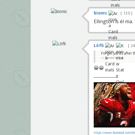
bionic
120
Ellington is él ma.
Löfli
24
Forget yards after 
Darren Urban
😀😀
https://www.facebook.com/A