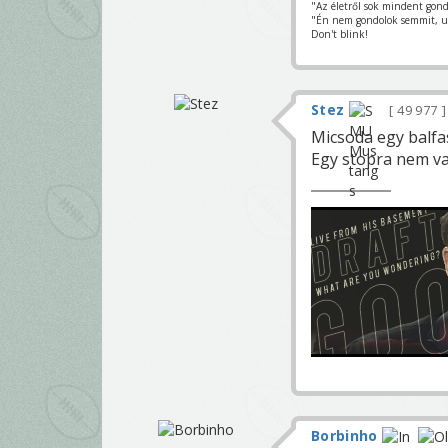
"Az életről sok mindent gond
"Én nem gondolok semmit, u
Don't blink!
Stez
49 977
Micsoda egy balfas
Egy stopra nem va
Borbinho