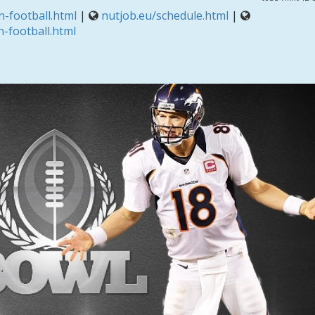
-football.html
|
nutjob.eu/schedule.html
|
-football.html