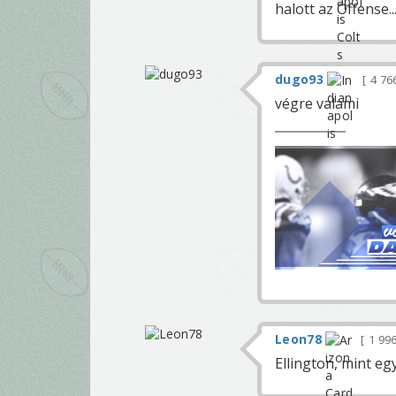
halott az Offense..
dugo93
4 76
végre valami
Leon78
1 99
Ellington, mint eg