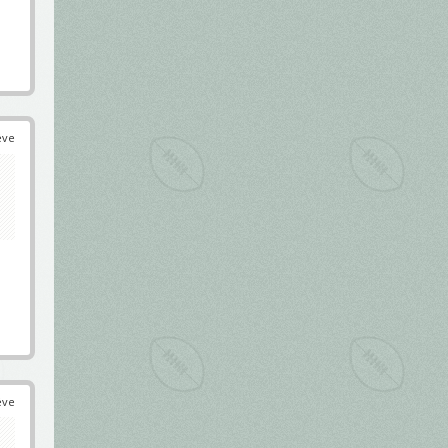
éve
éve