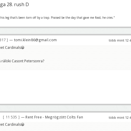
iga 28. rush D
is leg that's been torn off by a trap. Praised be the day that gave me food, he cries."
817
— tomi.klein86@gmail.com
több mint 12 
yet Cardinals😀
s rálöki Casont Petersonra?
11 535
— Rent Free - Megrögzött Colts Fan
több mint 12 
yet Cardinals😀