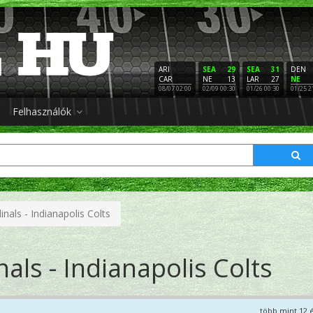
ARI
SEA
29
SEA
31
DEN
CAR
NE
13
LAR
27
NE
08/07 02:00
02/09 00:30
01/26 00:30
01/25 2
Felhasználók
inals - Indianapolis Colts
als - Indianapolis Colts
több mint 12 