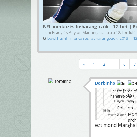
NFL mérkőzés beharangozók - 12. hét | B
Tom Brady és Peyton Manning csatája a 12. forduló
bowl.hu/nfl_merkozes_beharangozok_2013_-_12
«
1
2
...
6
7
Borbinho
Forget yards af
hanging-on.
Darren Urban
😀😀
Dexxter Tailor
ezt mond Marsha