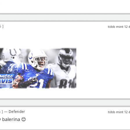
.
6
több mint 12 
6
— Defender
több mint 12 
y balerina 😊