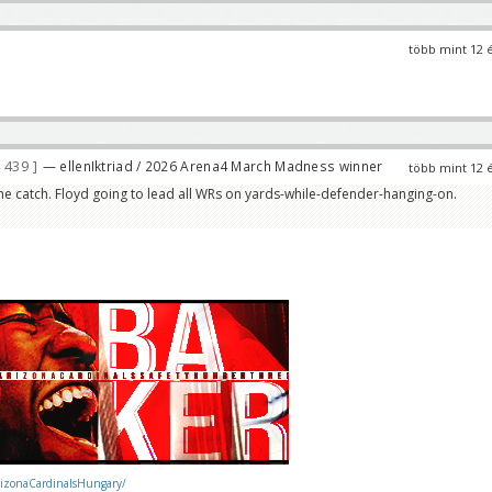
több mint 12 
 439
— ellenIktriad / 2026 Arena4 March Madness winner
több mint 12 
the catch. Floyd going to lead all WRs on yards-while-defender-hanging-on.
rizonaCardinalsHungary/