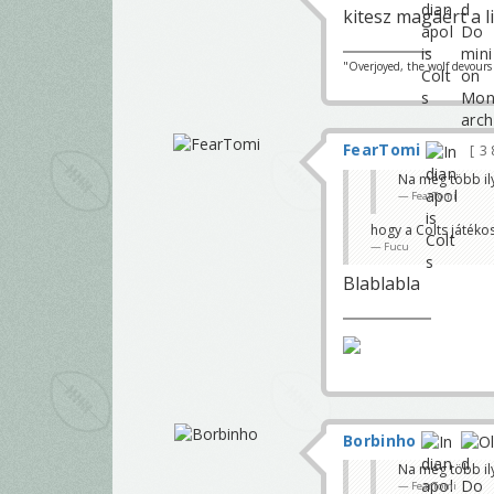
kitesz magáért a l
"Overjoyed, the wolf devours h
FearTomi
3 
Na még több il
FearTomi
hogy a Colts játéko
Fucu
Blablabla
Borbinho
Na még több il
FearTomi