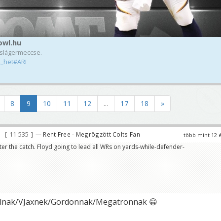
owl.hu
 slágermeccse.
_het#ARI
8
9
10
11
12
...
17
18
»
11 535
— Rent Free - Megrögzött Colts Fan
több mint 12 
ter the catch. Floyd going to lead all WRs on yards-while-defender-
llnak/VJaxnek/Gordonnak/Megatronnak 😀