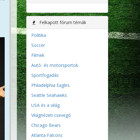
Felkapott fórum témák
Politika
Soccer
Filmek
Autó- és motorsportok
Sportfogadás
Philadelphia Eagles
Seattle Seahawks
USA és a világ
Világnézeti csevegő
Chicago Bears
Atlanta Falcons