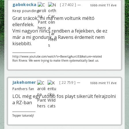
gabokocka
27 402
—
több mint 11 éve
Keep pounding
Grat srácok, mi ma nem voltunk méltó
ellenfelek.
Vmi nagyon nincs rendben a fejekben, de ez
már a mi gondunk, a Ravens érdemeit nem
kisebbíti.
http://www.youtube.com/watch?v=BwwrLgAuvUE&feature=related
Ron Rivera: We were trying to make them systematically beat us.
Jakehomer
22 759
—
több mint 11 éve
Panthers fan
LOL még egy utolsó fos playt sikerült felrajzolni
a RZ-ban
Tepper takarodj!