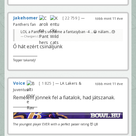
Jakehomer
22 759
—
több mint 11 éve
Panthers fan
LOL a Panthers védelme a fantasyban -4 ...😀 nálam...😓
Chargers LT
Ó hát ezért csináljunk
Tepper takarodj!
Voice
1 825
— LA Lakers &
több mint 11 éve
Juventus
Remélem jönnek fel a fiatalok, had játszanak.
The youngest player EVER with a perfect passer rating 😈 LJ8