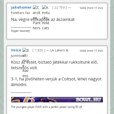
Jakehomer
22 759
—
több mint 11 éve
Panthers fan
Na, végre előkaptuk az ászainkat
Tepper takarodj!
Voice
1 825
— LA Lakers &
több mint 11 éve
Juventus
Kösz az estét, biztató játékkal rukkoltunk elő,
tetszetős volt.
3-1, ha jövőhéten verjük a Coltsot, lehet nagyot
álmodni.
The youngest player EVER with a perfect passer rating 😈 LJ8