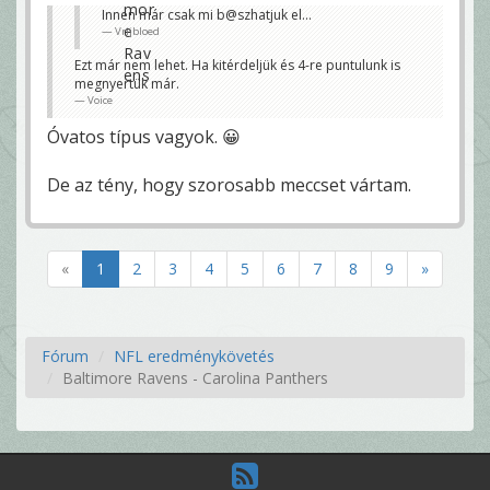
Innen már csak mi b@szhatjuk el...
Vrijbloed
Ezt már nem lehet. Ha kitérdeljük és 4-re puntulunk is
megnyertük már.
Voice
Óvatos típus vagyok. 😀
De az tény, hogy szorosabb meccset vártam.
«
1
2
3
4
5
6
7
8
9
»
Fórum
NFL eredménykövetés
Baltimore Ravens - Carolina Panthers