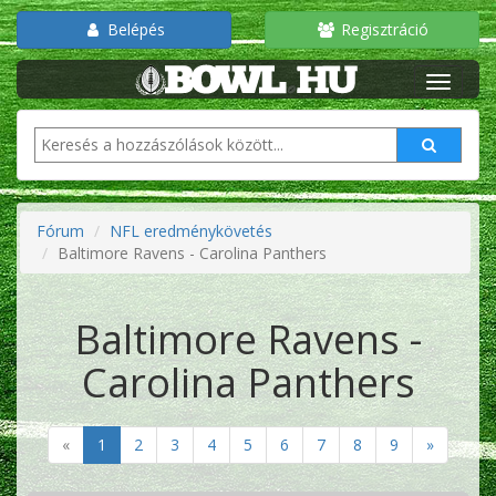
Belépés
Regisztráció
Fórum
NFL eredménykövetés
Baltimore Ravens - Carolina Panthers
Baltimore Ravens -
Carolina Panthers
«
1
2
3
4
5
6
7
8
9
»