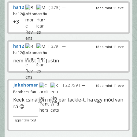
ha12
279
—
több mint 11 éve
ha12@citromail.hu
+3
ha12
279
—
több mint 11 éve
ha12@citromail.hu
nem most jön Justin
Jakehomer
22 759
—
több mint 11 éve
Panthers fan
Keek csináljon még pár tackle-t, ha egy mód van
rá 😊
Tepper takarodj!