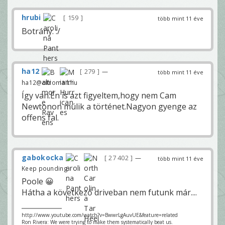
hrubi
159
több mint 11 éve
Botrány. :/
ha12
279
—
több mint 11 éve
ha12@citromail.hu
Így van.Én is azt figyeltem,hogy nem Cam
Newtonon múlik a történet.Nagyon gyenge az
offens fal.
gabokocka
27 402
—
több mint 11 éve
Keep pounding
Poole 😀
Hátha a következő driveban nem futunk már....
http://www.youtube.com/watch?v=BwwrLgAuvUE&feature=related
Ron Rivera: We were trying to make them systematically beat us.