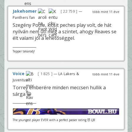
Jakehomer
22 759
—
több mint 11 éve
Panthers fan
Szegény Poole, kicsit peches play volt, de hát
nyilván nem üti meg a szintet, ahogy Reaves se
élt valami jól a lehetőséggel.
Tepper takarodj!
Voice
1 825
— LA Lakers &
több mint 11 éve
Juventus
Torrey emberére minden meccsen hullik a
sárga 😀
The youngest player EVER with a perfect passer rating 😈 LJ8