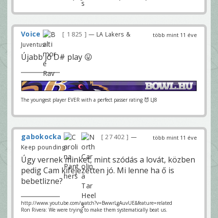
Voice
1 825
— LA Lakers &
több mint 11 éve
Juventus
Újabb jó D# play 😛
The youngest player EVER with a perfect passer rating 😈 LJ8
gabokocka
27 402
—
több mint 11 éve
Keep pounding
Úgy vernek minket, mint szódás a lovát, közben
pedig Cam kifejezetten jó. Mi lenne ha ő is
bebetlizne?
http://www.youtube.com/watch?v=BwwrLgAuvUE&feature=related
Ron Rivera: We were trying to make them systematically beat us.