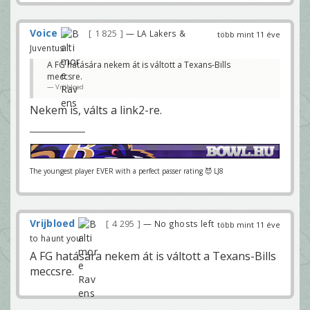
Voice
1 825
— LA Lakers &
több mint 11 éve
Juventus
A FG hatására nekem át is váltott a Texans-Bills
meccsre.
Vrijbloed
Nekem is, válts a link2-re.
The youngest player EVER with a perfect passer rating 😈 LJ8
Vrijbloed
4 295
— No ghosts left
több mint 11 éve
to haunt you
A FG hatására nekem át is váltott a Texans-Bills
meccsre.