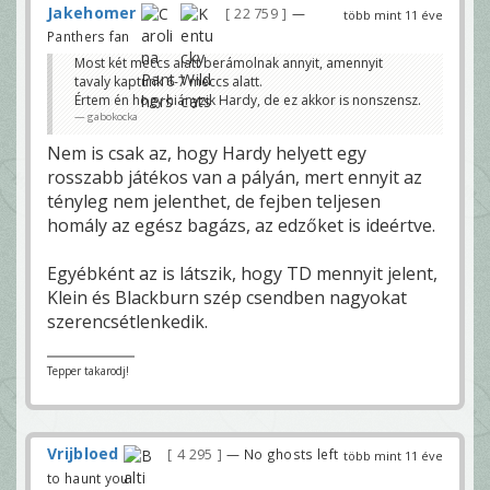
Jakehomer
22 759
—
több mint 11 éve
Panthers fan
Most két meccs alatt berámolnak annyit, amennyit
tavaly kaptunk 6-7 meccs alatt.
Értem én hogy hiányzik Hardy, de ez akkor is nonszensz.
gabokocka
Nem is csak az, hogy Hardy helyett egy
rosszabb játékos van a pályán, mert ennyit az
tényleg nem jelenthet, de fejben teljesen
homály az egész bagázs, az edzőket is ideértve.
Egyébként az is látszik, hogy TD mennyit jelent,
Klein és Blackburn szép csendben nagyokat
szerencsétlenkedik.
Tepper takarodj!
Vrijbloed
4 295
— No ghosts left
több mint 11 éve
to haunt you