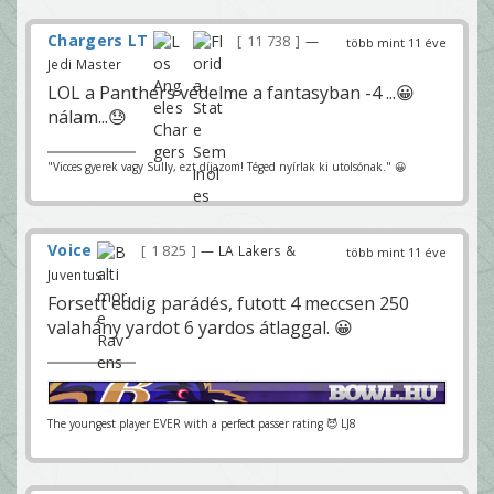
Chargers LT
11 738
—
több mint 11 éve
Jedi Master
LOL a Panthers védelme a fantasyban -4 ...😀
nálam...😓
"Vicces gyerek vagy Sully, ezt díjazom! Téged nyírlak ki utolsónak." 😀
Voice
1 825
— LA Lakers &
több mint 11 éve
Juventus
Forsett eddig parádés, futott 4 meccsen 250
valahány yardot 6 yardos átlaggal. 😀
The youngest player EVER with a perfect passer rating 😈 LJ8