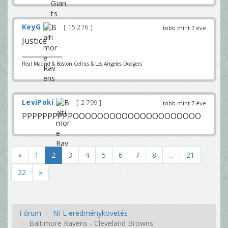
KeyG
15 276
több mint 7 éve
Justice
Real Madrid & Boston Celtics & Los Angeles Dodgers
LeviPoki
2 799
több mint 7 éve
PPPPPPPPPPOOOOOOOOOOOOOOOOOOOOO
«
1
2
3
4
5
6
7
8
...
21
22
»
Fórum
NFL eredménykövetés
Baltimore Ravens - Cleveland Browns