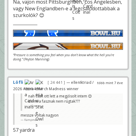
Na, vajon most Pittsburghben, Los Angelesben,
vagy New Englandben-e a legcsalódottabbak a
szurkolók? 😊
“Pressure is something you feel when you don't know what the hell you're
doing.”
(Peyton Manning)
Löfli
24 441
— ellenIktriad /
több mint 7 éve
2026 Arena4 March Madness winner
nah csak ott lett a megjósolt intem 😊
de mi a fasznak nem rúgtak???
Szesze
messze voltak nagyon
Kampman
57 yardra