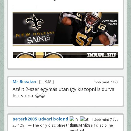
Mr.Breaker
1 948
több mint 7 éve
Azért 2-szer egymás után így kiszopni is durva
lett volna. 😀😀
peterk2005 udvari bolond
több mint 7 éve
25 129
— The only discipline that lasts, is self discipline