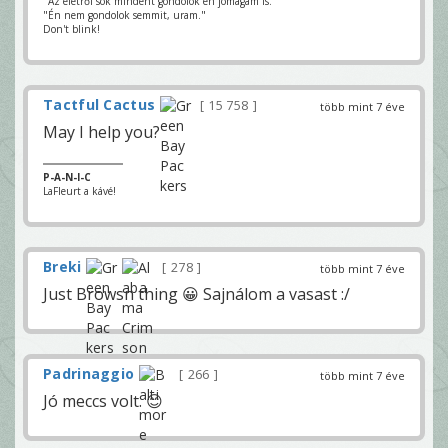
"Az életről sok mindent gondolok én jómagam is."
"Én nem gondolok semmit, uram."
Don't blink!
Tactful Cactus
15 758
több mint 7 éve
May I help you?
P-A-N-I-C
LaFleurt a kávé!
Breki
278
több mint 7 éve
Just Browsn thing 😀 Sajnálom a vasast :/
Padrinaggio
266
több mint 7 éve
Jó meccs volt. 😊