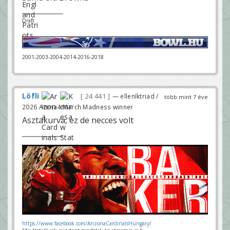
Draft
2001-2003-2004-2014-2016-2018
Löfli
24 441
— ellenIktriad /
több mint 7 éve
2026 Arena4 March Madness winner
Asztakurva, ez de necces volt
https://www.facebook.com/ArizonaCardinalsHungary/