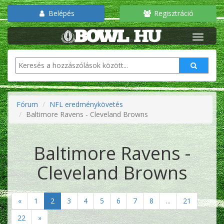
Belépés
Regisztráció
Fórum
NFL eredménykövetés
Baltimore Ravens - Cleveland Browns
Baltimore Ravens -
Cleveland Browns
«
1
2
3
4
5
6
7
8
...
21
22
»