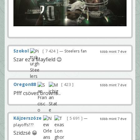
Szokol
7 424
— Steelers fan
több mint 7 éve
Szar ez a Mayfield 😉
Oregon88
423
több mint 7 éve
Pfff csöves browns...
Kájzerszóze
5 691
—
több mint 7 éve
playoffs???
Szidzsé 😀