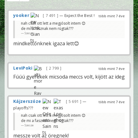
yooker
7 491
— Expect the Best !
több mint 7 éve
nah csak ott lett a megjósolt intem 😊
de mi a fasznak nem rúgtak???
Szesze
mindkettőnknek igaza lett😊
LeviPoki
2 799
több mint 7 éve
Fúúú gyerekek micsoda meccs volt, kijött az ideg
Kájzerszóze
5 691
—
több mint 7 éve
playoffs???
nah csak ott lett a megjósolt intem 😊
de mi a fasznak nem rúgtak???
Szesze
messze volt az öregnek!