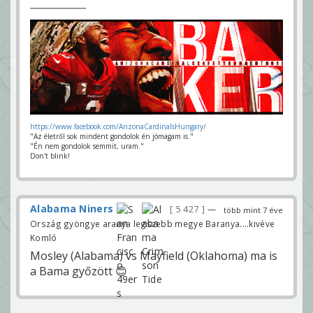
https://www.facebook.com/ArizonaCardinalsHungary/
"Az életről sok mindent gondolok én jómagam is."
"Én nem gondolok semmit, uram."
Don't blink!
Alabama Niners
5 427
—
több mint 7 éve
Ország gyöngye aranya legszebb megye Baranya....kivéve
Komló
Mosley (Alabama) vs Mayfield (Oklahoma) ma is
a Bama győzött 😊