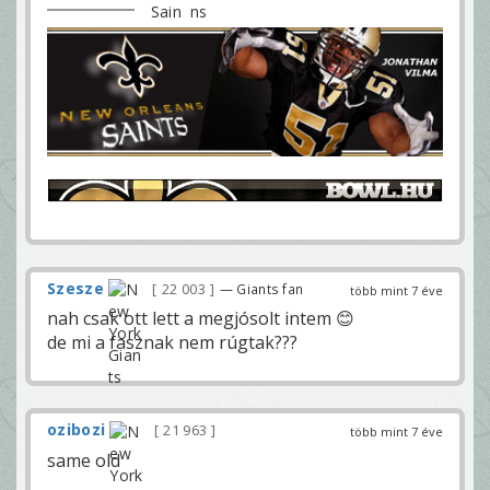
Szesze
22 003
— Giants fan
több mint 7 éve
nah csak ott lett a megjósolt intem 😊
de mi a fasznak nem rúgtak???
ozibozi
21 963
több mint 7 éve
same old