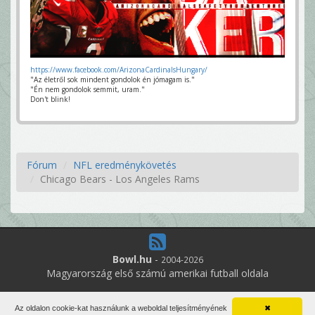
https://www.facebook.com/ArizonaCardinalsHungary/
"Az életről sok mindent gondolok én jómagam is."
"Én nem gondolok semmit, uram."
Don't blink!
Fórum
NFL eredménykövetés
Chicago Bears - Los Angeles Rams
Bowl.hu
-
2004-2026
Magyarország első számú amerikai futball oldala
11
online felhasználó
Az oldalon cookie-kat használunk a weboldal teljesítményének
✖