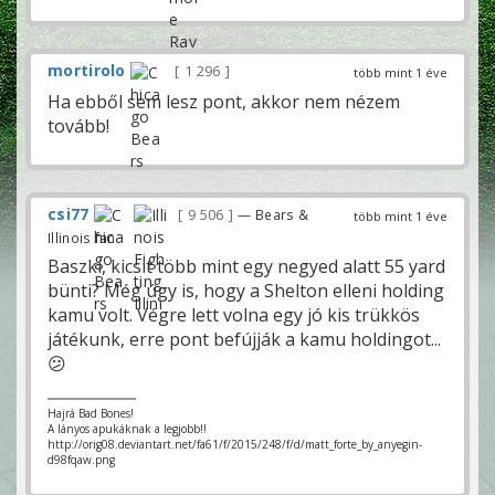
mortirolo
1 296
több mint 1 éve
Ha ebből sem lesz pont, akkor nem nézem
tovább!
csi77
9 506
— Bears &
több mint 1 éve
Illinois fan
Baszki, kicsit több mint egy negyed alatt 55 yard
bünti? Még úgy is, hogy a Shelton elleni holding
kamu volt. Végre lett volna egy jó kis trükkös
játékunk, erre pont befújják a kamu holdingot...
😕
Hajrá Bad Bones!
A lányos apukáknak a legjobb!!
http://orig08.deviantart.net/fa61/f/2015/248/f/d/matt_forte_by_anyegin-
d98fqaw.png