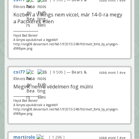
több mint 1 éve
Illinois fan
Kozben a Vikings nem viccel, már 14-0-ra megy
a Pacskerek ellen
Hajrá Bad Bones!
A lányos apukáknak a legjobb!!
http://orig08.deviantart.net/fa61/f/2015/248/f/d/matt_forte_by_anyegin-
d98fqaw.png
csi77
9 506
— Bears &
több mint 1 éve
Illinois fan
Megint nem a védelmen fog múlni
Hajrá Bad Bones!
A lányos apukáknak a legjobb!!
http://orig08.deviantart.net/fa61/f/2015/248/f/d/matt_forte_by_anyegin-
d98fqaw.png
mortirolo
1 296
több mint 1 éve