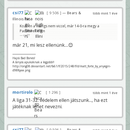
csi77
9 506
— Bears &
több mint 1 éve
Illinois fan
Kozben a Vikings nem viccel, már 14-0-ra megy a
Pacskerek ellen
csi77
már 21, mi lesz ellenünk....😊
Hajrá Bad Bones!
A lányos apukáknak a legjobb!!
http://orig08.deviantart.net/fa61/f/2015/248/f/d/matt_forte_by_anyegin-
d98fqaw.png
mortirolo
1 296
több mint 1 éve
A liga 31-32. védelem ellen játszunk..., ha ezt
játéknak lehet nevezni.
csi77
9 506
— Bears &