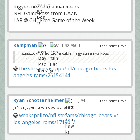
Ingyen nézhető a mai meccs:
NFL Game Pass from DAZN
LAR @ CHI: Free Game of the Week
Kampman
32 960
több mint 1 éve
Sziasztok! Valaki tudna küldeni egy stream-t? Köszi
szata
the.streameast.app/nfl/chicago-bears-los-
angeles-rams/26154144
Ryan Schottenheimer
94
—
több mint 1 éve
JSN enjoyer, Jake Bobo believer
weakspell.to/nfl-streams/chicago-bears-vs-
los-angeles-rams/171901/