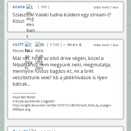
szata
160
több mint 1 éve
Sziasztok! Valaki tudna küldeni egy stream-t?
Köszi
csi77
9 506
— Bears &
több mint 1 éve
Illinois fan
Már ott, hogy az első drive végén, közel a
félpályához nem megyünk neki, megmutatja,
mennyire fostos bagázs ez, mi a brét
veszítettünk vele? kb a játékhívások is ilyen
bátrak....
Hajrá Bad Bones!
A lányos apukáknak a legjobb!!
http://orig08.deviantart.net/fa61/f/2015/248/f/d/matt_forte_by_anyegin-
d98fqaw.png