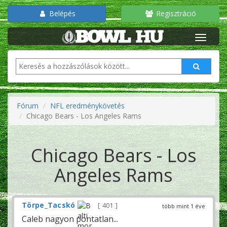
Belépés
Regisztráció
Fórum
NFL eredménykövetés
Chicago Bears - Los Angeles Rams
Chicago Bears - Los
Angeles Rams
Törpe_Tacskó
401
több mint 1 éve
Caleb nagyon pontatlan...