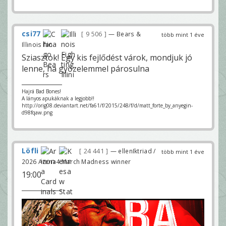
csi77
9 506
— Bears &
több mint 1 éve
Illinois fan
Sziasztok! Egy kis fejlődést várok, mondjuk jó
lenne, ha győzelemmel párosulna
Hajrá Bad Bones!
A lányos apukáknak a legjobb!!
http://orig08.deviantart.net/fa61/f/2015/248/f/d/matt_forte_by_anyegin-
d98fqaw.png
Löfli
24 441
— ellenIktriad /
több mint 1 éve
2026 Arena4 March Madness winner
19:00