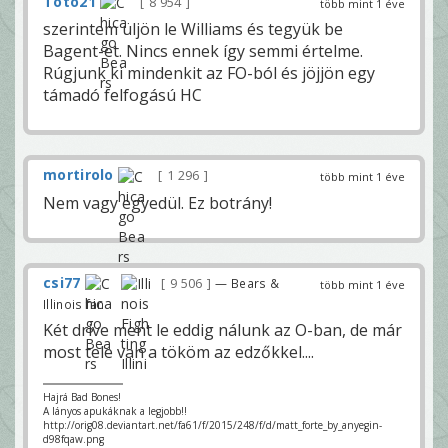
Toto21
8 954
több mint 1 éve
szerintem üljön le Williams és tegyük be
Bagent-et. Nincs ennek így semmi értelme.
Rúgjunk ki mindenkit az FO-ból és jöjjön egy
támadó felfogású HC
mortirolo
1 296
több mint 1 éve
Nem vagy egyedül. Ez botrány!
csi77
9 506
— Bears &
több mint 1 éve
Illinois fan
Két drive ment le eddig nálunk az O-ban, de már
most tele van a tököm az edzőkkel....
Hajrá Bad Bones!
A lányos apukáknak a legjobb!!
http://orig08.deviantart.net/fa61/f/2015/248/f/d/matt_forte_by_anyegin-
d98fqaw.png