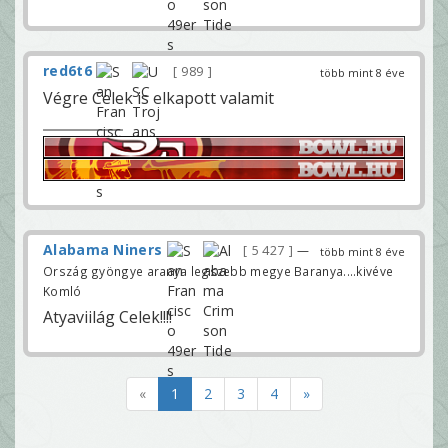
red6t6
989
több mint 8 éve
Végre Celek is elkapott valamit
Alabama Niners
5 427
—
több mint 8 éve
Ország gyöngye aranya legszebb megye Baranya....kivéve
Komló
Atyaviilág Celek!!!!
«
1
2
3
4
»