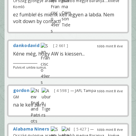
Ország gyöngye aranya legszebb megye Baranya....kivéve
Komló
ez fumble! és miénk kell legyen a labda. Nem
volt down by contact!
dankodavid
2 661
több mint 8 éve
Kéne még, hogy AW is kiessen...
Pulvis et umbra sumus.
gordon
4 598
— JAFL Tampa
több mint 8 éve
GM
na le kell zárni
Alabama Niners
5 427
—
több mint 8 éve
Ország gyöngye aranya legszebb megye Baranya....kivéve