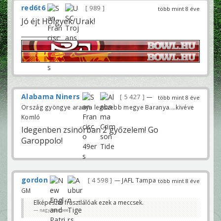
red6t6
989
több mint 8 éve
Jó éjt Hölgyek/Urak!
Alabama Niners
5 427
—
több mint 8 éve
Ország gyöngye aranya legszebb megye Baranya....kivéve
Komló
Idegenben zsinórban 2 győzelem! Go
Garoppolo!
gordon
4 598
— JAFL Tampa
több mint 8 éve
GM
Elképesztő frusztlálóak ezek a meccsek.
nagymarceee