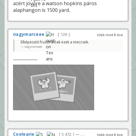
azért jövőre a watson hopkins páros
alaphangon is 1500 yard..
nagymarceee
126
több mint 8 éve
Elképesztő frusztrálóak ezek a meccsek.
nagymarceee
Coolearie
5 472
— . . .
több mint 8 éve