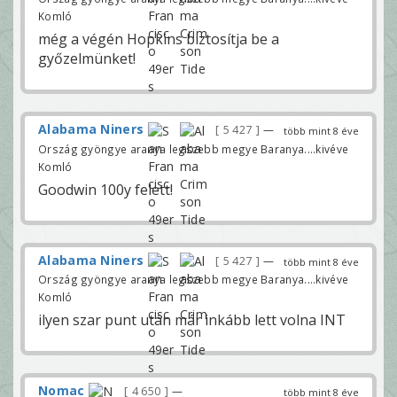
Komló
még a végén Hopkins biztosítja be a
győzelmünket!
Alabama Niners
5 427
—
több mint 8 éve
Ország gyöngye aranya legszebb megye Baranya....kivéve
Komló
Goodwin 100y felett!
Alabama Niners
5 427
—
több mint 8 éve
Ország gyöngye aranya legszebb megye Baranya....kivéve
Komló
ilyen szar punt után már inkább lett volna INT
Nomac
4 650
—
több mint 8 éve