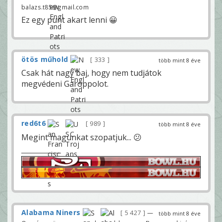
balazs.t85@gmail.com
Ez egy punt akart lenni 😀
ötös műhold
333
több mint 8 éve
Csak hát nagy baj, hogy nem tudjátok
megvédeni Garoppolot.
red6t6
989
több mint 8 éve
Megint magunkat szopatjuk... 😕
Alabama Niners
5 427
—
több mint 8 éve