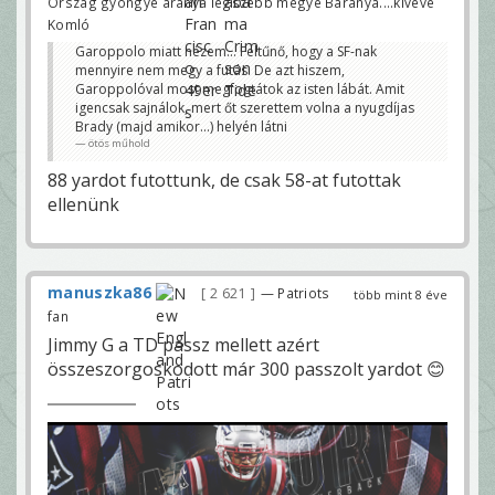
Ország gyöngye aranya legszebb megye Baranya....kivéve
Komló
Garoppolo miatt nézem... Feltűnő, hogy a SF-nak
mennyire nem megy a futás. De azt hiszem,
Garoppolóval most megfogtátok az isten lábát. Amit
igencsak sajnálok, mert őt szerettem volna a nyugdíjas
Brady (majd amikor...) helyén látni
ötös műhold
88 yardot futottunk, de csak 58-at futottak
ellenünk
manuszka86
2 621
— Patriots
több mint 8 éve
fan
Jimmy G a TD passz mellett azért
összeszorgoskodott már 300 passzolt yardot 😊