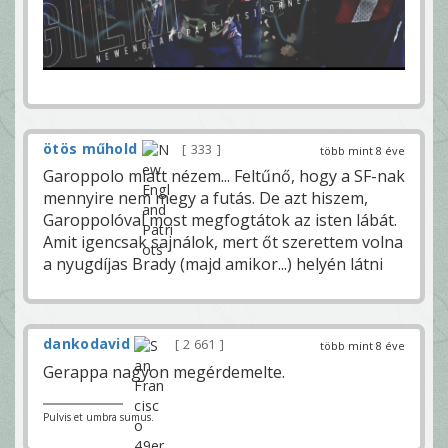
ötös műhold
333
több mint 8 éve
Garoppolo miatt nézem... Feltűnő, hogy a SF-nak
mennyire nem megy a futás. De azt hiszem,
Garoppolóval most megfogtátok az isten lábát.
Amit igencsak sajnálok, mert őt szerettem volna
a nyugdíjas Brady (majd amikor...) helyén látni
dankodavid
2 661
több mint 8 éve
Gerappa nagyon megérdemelte.
Pulvis et umbra sumus.