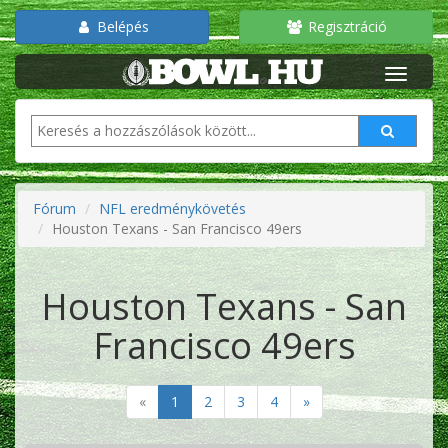
Belépés
Regisztráció
Fórum
NFL eredménykövetés
Houston Texans - San Francisco 49ers
Houston Texans - San
Francisco 49ers
«
1
2
3
4
»