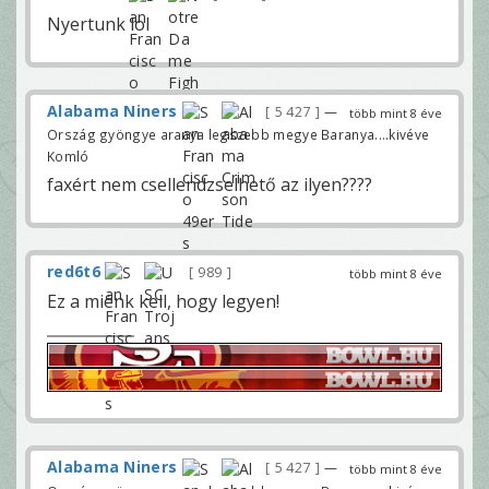
Nyertunk lol
Alabama Niners
5 427
—
több mint 8 éve
Ország gyöngye aranya legszebb megye Baranya....kivéve
Komló
faxért nem csellendzselhető az ilyen????
red6t6
989
több mint 8 éve
Ez a miénk kell, hogy legyen!
Alabama Niners
5 427
—
több mint 8 éve