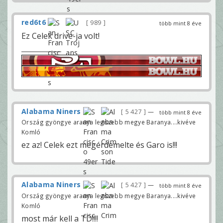
red6t6
989
több mint 8 éve
Ez Celek drive-ja volt!
Alabama Niners
5 427
—
több mint 8 éve
Ország gyöngye aranya legszebb megye Baranya....kivéve
Komló
ez az! Celek ezt megérdemelte és Garo is!!!
Alabama Niners
5 427
—
több mint 8 éve
Ország gyöngye aranya legszebb megye Baranya....kivéve
Komló
most már kell a TD!!!!