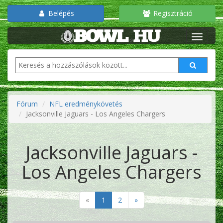
Belépés
Regisztráció
Fórum
NFL eredménykövetés
Jacksonville Jaguars - Los Angeles Chargers
Jacksonville Jaguars -
Los Angeles Chargers
«
1
2
»