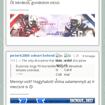
Őt kérdezd, gondolom olcsó.
peterk2005 udvari bolond
25
8 hónapja
115
— The only discipline that lasts, is self discipline
És persze, hogy TD lesz belőle. Megérte Iktriadnak
lefizetni a bírókat.
Sixo
Mennyi volt? Hagyhatott volna valamennyit az ír
meccsre is 😊