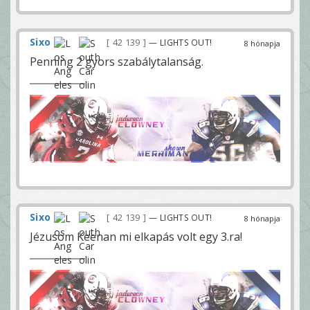
Sixo
42 139
— LIGHTS OUT!
8 hónapja
Penning 2 gyors szabálytalanság.
Sixo
42 139
— LIGHTS OUT!
8 hónapja
Jézusom Keenan mi elkapás volt egy 3.ra!