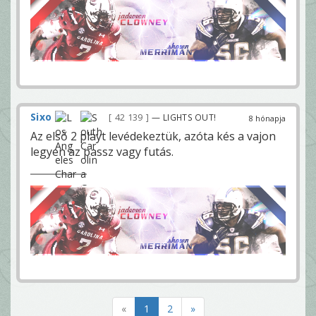
Sixo
42 139
— LIGHTS OUT!
8 hónapja
Az első 2 playt levédekeztük, azóta kés a vajon
legyen az passz vagy futás.
«
1
2
»