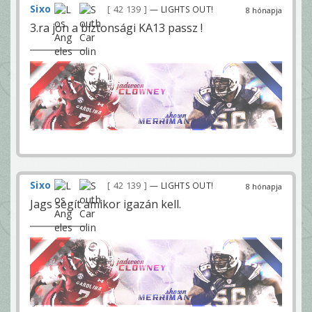
Sixo
42 139
— LIGHTS OUT!
8 hónapja
3.ra jön a biztonsági KA13 passz !
Sixo
42 139
— LIGHTS OUT!
8 hónapja
Jags segít amikor igazán kell.