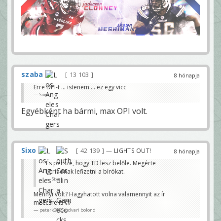
szaba
13 103
8 hónapja
Erre DPI-t ... istenem ... ez egy vicc
Sixo
Egyébként ha bármi, max OPI volt.
Sixo
42 139
— LIGHTS OUT!
8 hónapja
És persze, hogy TD lesz belőle. Megérte
Iktriadnak lefizetni a bírókat.
Sixo
Mennyi volt? Hagyhatott volna valamennyit az ír
meccsre is 😊
peterk2005 udvari bolond