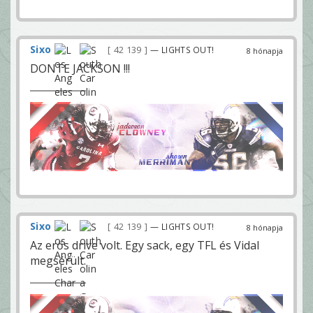
Sixo
42 139
— LIGHTS OUT!
8 hónapja
DONTE JACKSON !!!
Sixo
42 139
— LIGHTS OUT!
8 hónapja
Az erős drive volt. Egy sack, egy TFL és Vidal
megsérült.