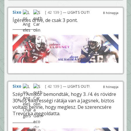
Sixo
42 139
— LIGHTS OUT!
8 hónapja
Ígéretes drive, de csak 3 pont.
Sixo
42 139
— LIGHTS OUT!
8 hónapja
Szép ! Amikor bemondták, hogy 3. /4. és rövidre
30%os sikerességi rátája van a Jagsnek, biztos
voltam benne, hogy meglesz. De szerencsére
Trevorka megoldatta.