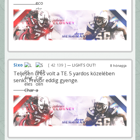
Sixo
42 139
— LIGHTS OUT!
8 hónapja
Teljesen üres volt a TE. 5 yardos közelében
senki. Trevor eddig gyenge.