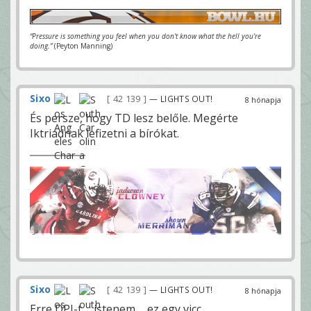
“Pressure is something you feel when you don't know what the hell you're
doing.”
(Peyton Manning)
Sixo
42 139
— LIGHTS OUT!
8 hónapja
És persze, hogy TD lesz belőle. Megérte
Iktriadnak lefizetni a bírókat.
Sixo
42 139
— LIGHTS OUT!
8 hónapja
Erre DPI-t ... istenem ... ez egy vicc