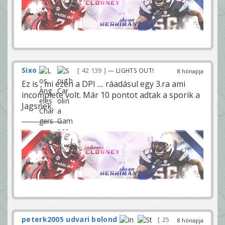
Sixo
42 139
— LIGHTS OUT!
8 hónapja
Ez is , mi ezen a DPI .... ráadásul egy 3.ra ami
incomplete volt. Már 10 pontot adtak a sporik a
Jagsnek.
peterk2005 udvari bolond
25
8 hónapja