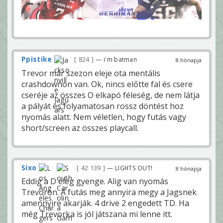
Ppistike
824
— i'm batman
8 hónapja
Trevor már szezon eleje ota mentális
crashdownon van. Ok, nincs előtte fal és csere
cseréje az összes O elkapó féleség, de nem látja
a pályát es folyamatosan rossz döntést hoz
nyomás alatt. Nem véletlen, hogy futás vagy
short/screen az összes playcall.
Sixo
42 139
— LIGHTS OUT!
8 hónapja
Eddig a D elég gyenge. Alig van nyomás
Trevoron. A futás meg annyira megy a Jagsnek
amennyire akarják. 4 drive 2 engedett TD. Ha
még Trevorka is jól játszana mi lenne itt.