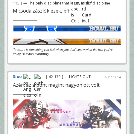
115
— The only discipline that lasts, is self discipline
Micsoda zászlók ezek, pff...
“Pressure is something you feel when you don't know what the hell you're
doing.”
(Peyton Manning)
Sixo
42 139
— LIGHTS OUT!
8 hónapja
Azért az a punt megint nagyon ott volt.