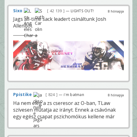
Sixo
42 139
— LIGHTS OUT!
8 hónapja
Jags all-time sack leadert csináltunk Josh
Allenből.
Ppistike
824
— i'm batman
8 hónapja
Ha nem elég a zs cseresor az O-ban, TLaw
szívesen mutatja az irányt. Ennek a csávónak
egy egész csapat pszichomókus kellene már