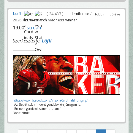
Löfli
24 437
— ellenIktriad /
több mint 5 éve
2026 Arena4 March Madness winner
19:00,
stream
Szerkesztette:
Löfli
https://www.facebook.com/ArizonaCardinalsHungary/
"Az életről sok mindent gondolok én jómagam is."
"Én nem gondolok semmit, uram."
Don't blink!