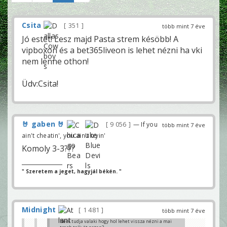
Csita
351
több mint 7 éve
Jó estét! Lesz majd Pasta strem késöbb! A
vipboxon és a bet365liveon is lehet nézni ha vki
nem lenne othon!
Üdv:Csita!
🤘 gaben 🤘
9 056
— If you
több mint 7 éve
ain't cheatin', you ain't tryin'
Komoly 3-3???
" Szeretem a jeget, hagyjál békén. "
Midnight
1 481
több mint 7 éve
Nem tudja valaki hogy hol lehet vissza nézni a mai