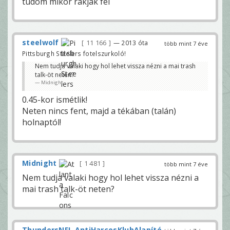
tudom mikor rakják fel
steelwolf
11 166
— 2013 óta
több mint 7 éve
Pittsburgh Steelers fotelszurkoló!
Nem tudja valaki hogy hol lehet vissza nézni a mai trash
talk-öt neten?
Midnight
0.45-kor ismétlik!
Neten nincs fent, majd a tékában (talán)
holnaptól!
Midnight
1 481
több mint 7 éve
Nem tudja valaki hogy hol lehet vissza nézni a
mai trash talk-öt neten?
ThundersNFL AntiHarcosKlubAlapító