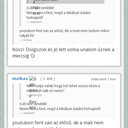
trash talk-öt neten?
Midnight
0.45-kor ismétlik!
Neten nincs fent, majd a tékában (talán)
holnaptól!
steelwolf
youtubon fent van az előző, de a mait nem tudom mikor
rakják fel
malkav
Köszi. Dolgozok és jó lett volna unalom űznek a
meccsig 😏
malkav
2 468
több mint 7 éve
Nem tudja valaki hogy hol lehet vissza nézni a
mai trash talk-öt neten?
Midnight
0.45-kor ismétlik!
Neten nincs fent, majd a tékában (talán) holnaptól!
steelwolf
youtubon fent van az előző, de a mait nem