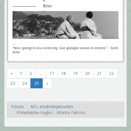
---
"Nincs igazság és nincs emberiség. Csak igazságok vannak és emberek."
- Szerb
Antal
«
1
2
...
17
18
19
20
21
22
23
24
25
»
Fórum
NFL eredménykövetés
Philadelphia Eagles - Atlanta Falcons