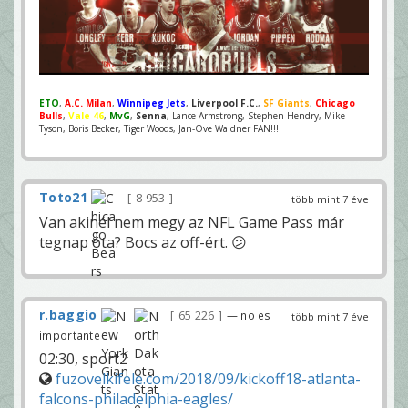
ETO
,
A.C. Milan
,
Winnipeg Jets
,
Liverpool F.C.
,
SF Giants
,
Chicago
Bulls
,
Vale 46
,
MvG
,
Senna
, Lance Armstrong, Stephen Hendry, Mike
Tyson, Boris Becker, Tiger Woods, Jan-Ove Waldner FAN!!!
Toto21
8 953
több mint 7 éve
Van akinél nem megy az NFL Game Pass már
tegnap óta? Bocs az off-ért. 😕
r.baggio
65 226
— no es
több mint 7 éve
importante
02:30, sport2
fuzovelkifele.com/2018/09/kickoff18-atlanta-
falcons-philadelphia-eagles/