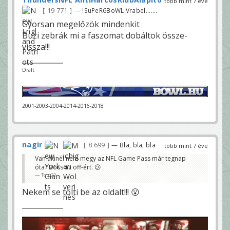
több mint 7 éve
19 771
— !SuPeR6BoWL!Vrabel.......
Gyorsan megelőzök mindenkit
Buzi zebrák mi a faszomat dobáltok össze-
vissza!!!
Draft
2001-2003-2004-2014-2016-2018
nagir
8 699
— Bla, bla, bla
több mint 7 éve
Van akinél nem megy az NFL Game Pass már tegnap
óta? Bocs az off-ért. 😕
Toto21
Nekem se tölti be az oldalt!!! 😮