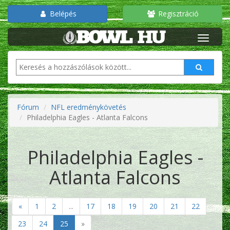
Belépés
Regisztráció
Fórum
NFL eredménykövetés
Philadelphia Eagles - Atlanta Falcons
Philadelphia Eagles -
Atlanta Falcons
«
1
2
...
17
18
19
20
21
22
23
24
25
»