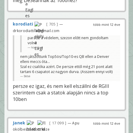
meg DeSeannak az 1000hez?
korodiati
705
—
több mint 12 éve
drkorodiattila@gmail.com
parádé a védelem, szezon előtt nem gondoltam
volna
korodiati
nem játszottunk Top5ös/Top10-es QB ellen a Denver
elleni meccs óta...
Szal ez csalóka azért. De persze ettől még 21 pont alatt
tartani 6 csapatot az nagyon durva. (Asszem ennyi volt)
Bébé
persze ez igaz, és nem kell elszállni de RGIII
szerintem csak a statok alapján nincs a top
10ben
Janek
17 099
— Apu
több mint 12 éve
ökölbeszorított keze