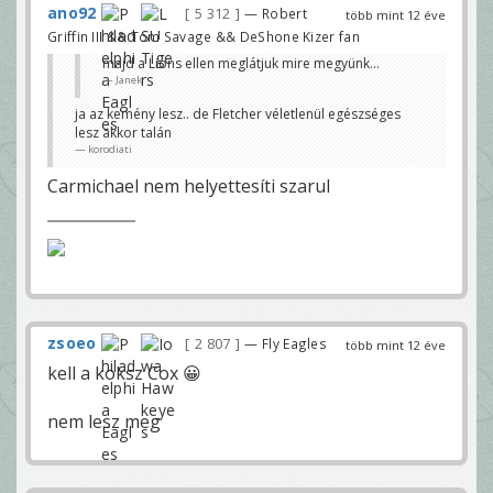
ano92
5 312
— Robert
több mint 12 éve
Griffin III && Tom Savage && DeShone Kizer fan
majd a Lions ellen meglátjuk mire megyünk...
Janek
ja az kemény lesz.. de Fletcher véletlenül egészséges
lesz akkor talán
korodiati
Carmichael nem helyettesíti szarul
zsoeo
2 807
— Fly Eagles
több mint 12 éve
kell a koksz Cox 😀
nem lesz meg