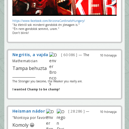
https://www.facebook.com/ArizonaCardinalsHungary/
"Az életről sok mindent gondolok én jómagam is."
"Én nem gondolok semmit, uram."
Don't blink!
Negritis, a vajda
60 086
— The
10 hónapja
Mathematician
Tampa behuzta
The Stronger you become, the Weaker you really are.
I wanted Champ to be champ!
Heisman nádor
28 286
—
10 hónapja
"Montoya por favor!"
Komoly 😀