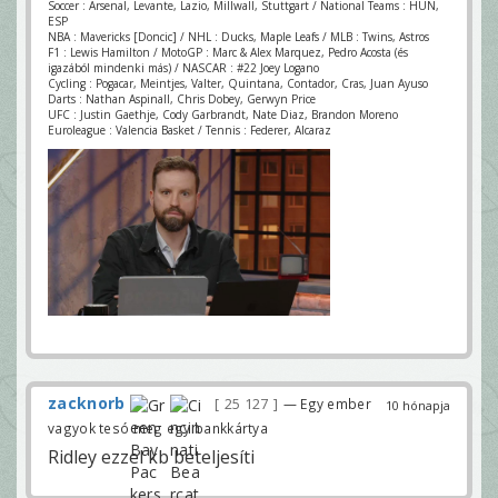
Soccer : Arsenal, Levante, Lazio, Millwall, Stuttgart / National Teams : HUN,
ESP
NBA : Mavericks [Doncic] / NHL : Ducks, Maple Leafs / MLB : Twins, Astros
F1 : Lewis Hamilton / MotoGP : Marc & Alex Marquez, Pedro Acosta (és
igazából mindenki más) / NASCAR : #22 Joey Logano
Cycling : Pogacar, Meintjes, Valter, Quintana, Contador, Cras, Juan Ayuso
Darts : Nathan Aspinall, Chris Dobey, Gerwyn Price
UFC : Justin Gaethje, Cody Garbrandt, Nate Diaz, Brandon Moreno
Euroleague : Valencia Basket / Tennis : Federer, Alcaraz
zacknorb
25 127
— Egy ember
10 hónapja
vagyok tesó meg egy bankkártya
Ridley ezzel kb beteljesíti