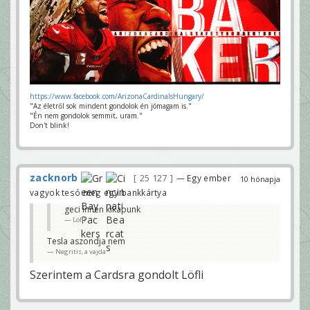
https://www.facebook.com/ArizonaCardinalsHungary/
"Az életről sok mindent gondolok én jómagam is."
"Én nem gondolok semmit, uram."
Don't blink!
zacknorb
25 127
— Egy ember
10 hónapja
vagyok tesó meg egy bankkártya
geci innen kikapunk
Löfli
Tesla aszondja nem
Negritis, a vajda
Szerintem a Cardsra gondolt Löfli