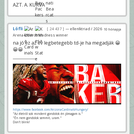
AZT. A. KURVA
Löfli
24 437
— ellenIktriad / 2026
10 hónapja
Arena4 March Madness winner
na jó ez az év legbetegebb td-je ha megadják 😀
😀😀
https://www.facebook.com/ArizonaCardinalsHungary/
"Az életről sok mindent gondolok én jómagam is."
"Én nem gondolok semmit, uram."
Don't blink!