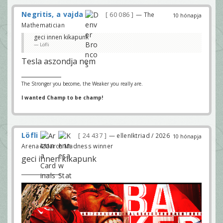
Negritis, a vajda
60 086
— The
10 hónapja
Mathematician
geci innen kikapunk
Löfli
Tesla aszondja nem
The Stronger you become, the Weaker you really are.
I wanted Champ to be champ!
Löfli
24 437
— ellenIktriad / 2026
10 hónapja
Arena4 March Madness winner
geci innen kikapunk