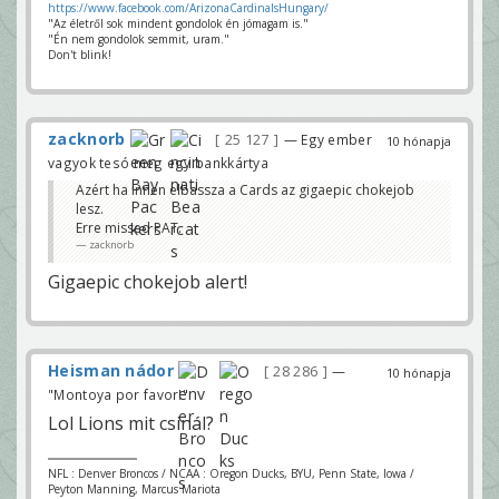
https://www.facebook.com/ArizonaCardinalsHungary/
"Az életről sok mindent gondolok én jómagam is."
"Én nem gondolok semmit, uram."
Don't blink!
zacknorb
25 127
— Egy ember
10 hónapja
vagyok tesó meg egy bankkártya
Azért ha innen elbassza a Cards az gigaepic chokejob
lesz.
Erre missed PAT.
zacknorb
Gigaepic chokejob alert!
Heisman nádor
28 286
—
10 hónapja
"Montoya por favor!"
Lol Lions mit csinál?
NFL : Denver Broncos / NCAA : Oregon Ducks, BYU, Penn State, Iowa /
Peyton Manning, Marcus Mariota