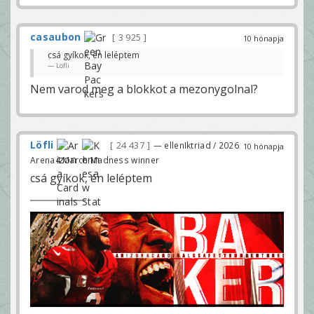
casaubon
3 925
10 hónapja
csá gyíkok, én leléptem
Löfli
Nem varod meg a blokkot a mezonygolnal?
Löfli
24 437
— ellenIktriad / 2026
10 hónapja
Arena4 March Madness winner
csá gyíkok, én leléptem