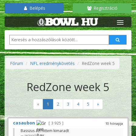
Belépés
Regisztráció
Fórum
NFL eredménykövetés
RedZone week 5
RedZone week 5
«
1
2
3
4
5
»
casaubon
3 925
10 hónapja
Basszus azt hittem kimaradt
zacknorb