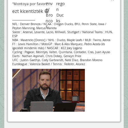
"Montoya por favor!"
ezt kicentizték 😀
NFL : Denver Broncos / NCAA : Oregon Ducks, BYU, Penn State, Iowa /
Peyton Manning, Marcus Mariota
Soccer : Arsenal, Levante, Lazio, Millwall, Stuttgart / National Teams : HUN,
ESP
NBA : Mavericks [Doncic] / NHL : Ducks, Maple Leafs / MLB : Twins, Astros
F1 : Lewis Hamilton / MotoGP : Marc & Alex Marquez, Pedro Acosta (és
igazából mindenki más) / NASCAR : #22 Joey Logano
Cycling : Pogacar, Meintjes, Valter, Quintana, Contador, Cras, Juan Ayuso
Darts : Nathan Aspinall, Chris Dobey, Gerwyn Price
UFC : Justin Gaethje, Cody Garbrandt, Nate Diaz, Brandon Moreno
Euroleague : Valencia Basket / Tennis : Federer, Alcaraz