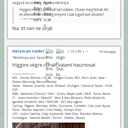
vagyok tesó meg egy bankkártya
Higgins meg 2 pontnál tart nálam. Chase meg felrak 40-
et ellenem. Browning ennyire csak egyet tud olvasni?
Heisman nádor
Na, itt van ne sírjál
Heisman nádor
28 286
—
10 hónapja
"Montoya por favor!"
Higgins végre csinált valami hasznosat
NFL : Denver Broncos / NCAA : Oregon Ducks, BYU, Penn State, Iowa /
Peyton Manning, Marcus Mariota
Soccer : Arsenal, Levante, Lazio, Millwall, Stuttgart / National Teams : HUN,
ESP
NBA : Mavericks [Doncic] / NHL : Ducks, Maple Leafs / MLB : Twins, Astros
F1 : Lewis Hamilton / MotoGP : Marc & Alex Marquez, Pedro Acosta (és
igazából mindenki más) / NASCAR : #22 Joey Logano
Cycling : Pogacar, Meintjes, Valter, Quintana, Contador, Cras, Juan Ayuso
Darts : Nathan Aspinall, Chris Dobey, Gerwyn Price
UFC : Justin Gaethje, Cody Garbrandt, Nate Diaz, Brandon Moreno
Euroleague : Valencia Basket / Tennis : Federer, Alcaraz