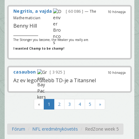
Negritis, a vajda
60 086
— The
10 hónapja
Mathematician
Benny Hill
The Stronger you become, the Weaker you really are.
I wanted Champ to be champ!
casaubon
3 925
10 hónapja
Az ev legorultebb TD-je a Titansnel
«
1
2
3
4
5
»
Fórum
NFL eredménykövetés
RedZone week 5