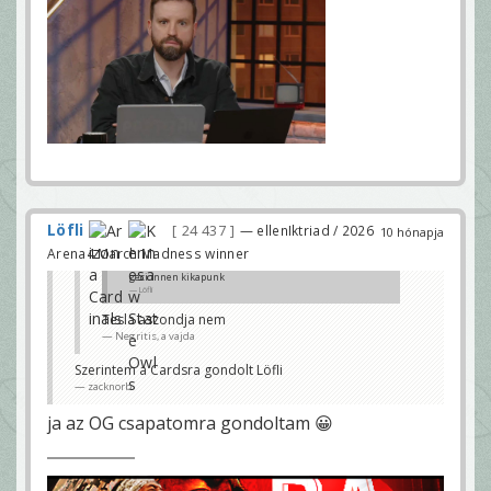
Löfli
24 437
— ellenIktriad / 2026
10 hónapja
Arena4 March Madness winner
geci innen kikapunk
Löfli
Tesla aszondja nem
Negritis, a vajda
Szerintem a Cardsra gondolt Löfli
zacknorb
ja az OG csapatomra gondoltam 😀