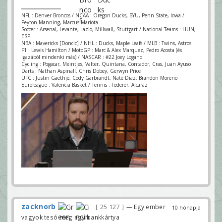
NFL : Denver Broncos / NCAA : Oregon Ducks, BYU, Penn State, Iowa /
Peyton Manning, Marcus Mariota
Soccer : Arsenal, Levante, Lazio, Millwall, Stuttgart / National Teams : HUN,
ESP
NBA : Mavericks [Doncic] / NHL : Ducks, Maple Leafs / MLB : Twins, Astros
F1 : Lewis Hamilton / MotoGP : Marc & Alex Marquez, Pedro Acosta (és
igazából mindenki más) / NASCAR : #22 Joey Logano
Cycling : Pogacar, Meintjes, Valter, Quintana, Contador, Cras, Juan Ayuso
Darts : Nathan Aspinall, Chris Dobey, Gerwyn Price
UFC : Justin Gaethje, Cody Garbrandt, Nate Diaz, Brandon Moreno
Euroleague : Valencia Basket / Tennis : Federer, Alcaraz
zacknorb
25 127
— Egy ember
10 hónapja
vagyok tesó meg egy bankkártya