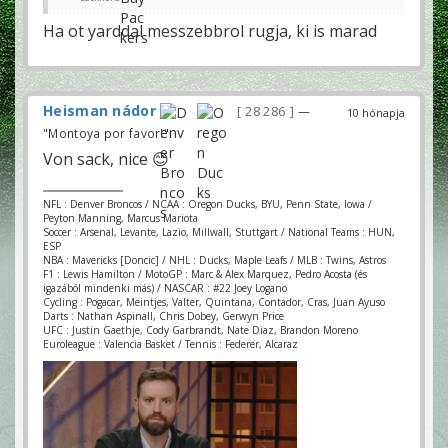
Ha ot yarddal messzebbrol rugja, ki is marad
Heisman nádor
28 286
—
10 hónapja
"Montoya por favor!"
Von sack, nice 😊
NFL : Denver Broncos / NCAA : Oregon Ducks, BYU, Penn State, Iowa /
Peyton Manning, Marcus Mariota
Soccer : Arsenal, Levante, Lazio, Millwall, Stuttgart / National Teams : HUN,
ESP
NBA : Mavericks [Doncic] / NHL : Ducks, Maple Leafs / MLB : Twins, Astros
F1 : Lewis Hamilton / MotoGP : Marc & Alex Marquez, Pedro Acosta (és
igazából mindenki más) / NASCAR : #22 Joey Logano
Cycling : Pogacar, Meintjes, Valter, Quintana, Contador, Cras, Juan Ayuso
Darts : Nathan Aspinall, Chris Dobey, Gerwyn Price
UFC : Justin Gaethje, Cody Garbrandt, Nate Diaz, Brandon Moreno
Euroleague : Valencia Basket / Tennis : Federer, Alcaraz