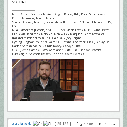
vótmá
NFL : Denver Broncos / NCAA : Oregon Ducks, BYU, Penn State, Iowa /
Peyton Manning, Marcus Mariota
Soccer : Arsenal, Levante, Lazio, Millwall, Stuttgart / National Teams : HUN,
ESP
NBA : Mavericks [Doncic] / NHL : Ducks, Maple Leafs / MLB : Twins, Astros
F1 : Lewis Hamilton / MotoGP : Marc & Alex Marquez, Pedro Acosta (és
igazából mindenki más) / NASCAR : #22 Joey Logano
Cycling : Pogacar, Meintjes, Valter, Quintana, Contador, Cras, Juan Ayuso
Darts : Nathan Aspinall, Chris Dobey, Gerwyn Price
UFC : Justin Gaethje, Cody Garbrandt, Nate Diaz, Brandon Moreno
Euroleague : Valencia Basket / Tennis : Federer, Alcaraz
zacknorb
25 127
— Egy ember
10 hónapja