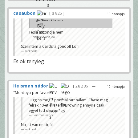
casaubon
3 925
10 hónapja
geci innen kikapunk
Löfli
Tesla aszondja nem
Negritis, a vajda
Szerintem a Cardsra gondolt Löfli
zacknorb
Es ok tenyleg
Heisman nádor
28 286
—
10 hónapja
"Montoya por favor!"
Higgins meg 2 pontnál tart nálam. Chase meg
felrak 40-et ellenem. Browning ennyire csak
egyet tud olvasni?
Heisman nádor
Na, itt van ne sírjál
zacknorb