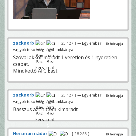
zacknorb
25 127
— Egy ember
10 hónapja
vagyok tesó meg egy bankkártya
Szóval akkor maradt 1 veretlen és 1 nyeretlen
csapat.
Mindkettő AFC East
zacknorb
25 127
— Egy ember
10 hónapja
vagyok tesó meg egy bankkártya
Basszus azt hittem kimaradt
Heisman nádor
28 286
—
10 hónapja