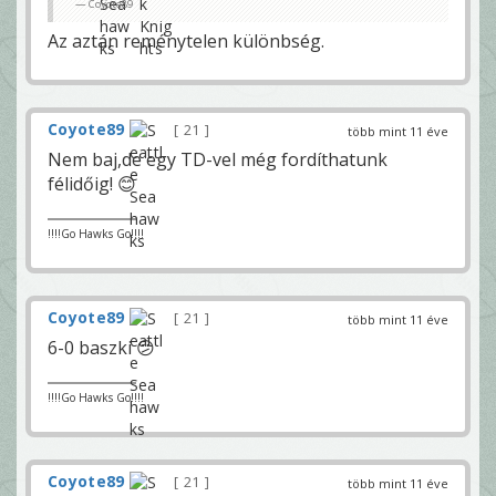
Coyote89
Az aztán reménytelen különbség.
Coyote89
21
több mint 11 éve
Nem baj,de egy TD-vel még fordíthatunk
félidőig! 😊
!!!!Go Hawks Go!!!!
Coyote89
21
több mint 11 éve
6-0 baszki 😕
!!!!Go Hawks Go!!!!
Coyote89
21
több mint 11 éve