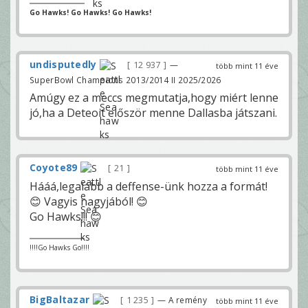
Go Hawks! Go Hawks! Go Hawks!
undisputedly
12 937
—
több mint 11 éve
SuperBowl Champions 2013/2014 II 2025/2026
Amúgy ez a meccs megmutatja,hogy miért lenne
jó,ha a Deteoit először menne Dallasba játszani.
Coyote89
21
több mint 11 éve
Hááá,legalább a deffense-ünk hozza a formát!
😊 Vagyis nagyjából! 😊
Go Hawks!!! 😊
!!!!Go Hawks Go!!!!
BigBaltazar
1 235
— A remény
több mint 11 éve