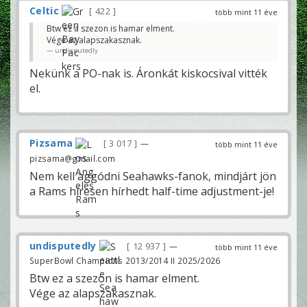
Celtic
422
több mint 11 éve
Btw ez a szezon is hamar elment.
Vége az alapszakasznak.
undisputedly
Nekünk a PO-nak is. Áronkát kiskocsival vitték
el.
Pizsama
3 017
—
több mint 11 éve
pizsama@gmail.com
Nem kell aggódni Seahawks-fanok, mindjárt jön
a Rams híresen hírhedt half-time adjustment-je!
undisputedly
12 937
—
több mint 11 éve
SuperBowl Champions 2013/2014 II 2025/2026
Btw ez a szezon is hamar elment.
Vége az alapszakasznak.