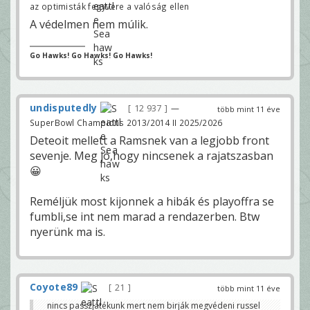
az optimisták fegyvere a valóság ellen
A védelmen nem múlik.
Go Hawks! Go Hawks! Go Hawks!
undisputedly
12 937
—
több mint 11 éve
SuperBowl Champions 2013/2014 II 2025/2026
Deteoit mellett a Ramsnek van a legjobb front
sevenje. Meg jó,hogy nincsenek a rajatszasban
😀
Reméljük most kijonnek a hibák és playoffra se
fumbli,se int nem marad a rendazerben. Btw
nyerünk ma is.
Coyote89
21
több mint 11 éve
nincs passzjátékunk mert nem birják megvédeni russel