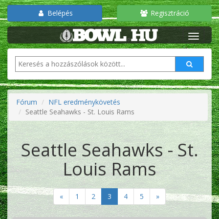
Belépés
Regisztráció
Fórum
NFL eredménykövetés
Seattle Seahawks - St. Louis Rams
Seattle Seahawks - St.
Louis Rams
«
1
2
3
4
5
»