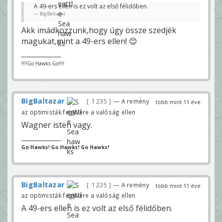
A 49-ers ellen is ez volt az első félidőben.
BigBaltazar
Akk imádkozzunk,hogy úgy össze szedjék
magukat,mint a 49-ers ellen! 😊
!!!!Go Hawks Go!!!!
BigBaltazar
1 235
— A remény
több mint 11 éve
az optimisták fegyvere a valóság ellen
Wagner isten vagy.
Go Hawks! Go Hawks! Go Hawks!
BigBaltazar
1 235
— A remény
több mint 11 éve
az optimisták fegyvere a valóság ellen
A 49-ers ellen is ez volt az első félidőben.