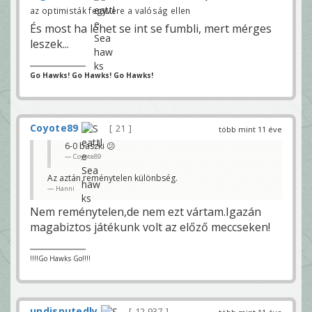
az optimisták fegyvere a valóság ellen
És most ha lehet se int se fumbli, mert mérges
leszek...
Go Hawks! Go Hawks! Go Hawks!
Coyote89
21
több mint 11 éve
6-0 baszki 😕
Coyote89
Az aztán reménytelen különbség.
Hanni
Nem reménytelen,de nem ezt vártam.Igazán
magabiztos játékunk volt az előző meccseken!
!!!!Go Hawks Go!!!!
undisputedly
12 937
—