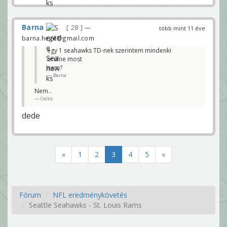
Barna
28
—
több mint 11 éve
barna.hege@gmail.com
egy 1 seahawks TD-nek szerintem mindenki
örülne most
nem?
Barna
Nem..
Celtic
dede
«
1
2
3
4
5
»
Fórum
NFL eredménykövetés
Seattle Seahawks - St. Louis Rams