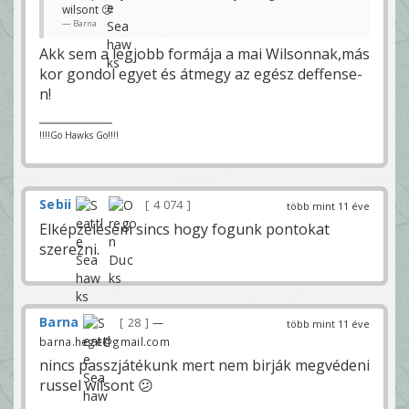
wilsont 😕
Barna
Akk sem a legjobb formája a mai Wilsonnak,más
kor gondol egyet és átmegy az egész deffense-
n!
!!!!Go Hawks Go!!!!
Sebii
4 074
több mint 11 éve
Elképzelésem sincs hogy fogunk pontokat
szerezni.
Barna
28
—
több mint 11 éve
barna.hege@gmail.com
nincs passzjátékunk mert nem birják megvédeni
russel wilsont 😕