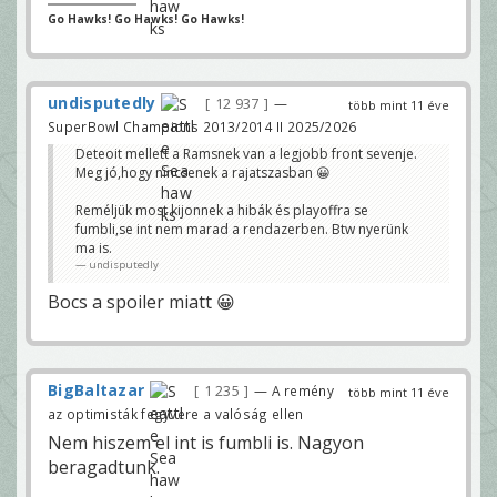
Go Hawks! Go Hawks! Go Hawks!
undisputedly
12 937
—
több mint 11 éve
SuperBowl Champions 2013/2014 II 2025/2026
Deteoit mellett a Ramsnek van a legjobb front sevenje.
Meg jó,hogy nincsenek a rajatszasban 😀
Reméljük most kijonnek a hibák és playoffra se
fumbli,se int nem marad a rendazerben. Btw nyerünk
ma is.
undisputedly
Bocs a spoiler miatt 😀
BigBaltazar
1 235
— A remény
több mint 11 éve
az optimisták fegyvere a valóság ellen
Nem hiszem el int is fumbli is. Nagyon
beragadtunk.