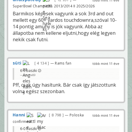
több mint 11 éve
SuperBowl Champions 2013/2014 II 2025/2026
Barmikos képesek vagyunk a sok 3rd and out
mellett egy 60+ yardos touchdownra,szóval 10-
14 pontig amuhy is jók vagyunk. Abba az
állapotba nem kellene eljutni,hogy elég legyen
nekik csak futni.
süti
4 134
— Rams fan
több mint 11 éve
6-0 baszki 😕
Coyote89
Pff, csak úgy hasítunk. Bár csak így játszottunk
volna egész szezonban.
Hanni
8 798
— Poloska
több mint 11 éve
confirmed
6-0 baszki 😕