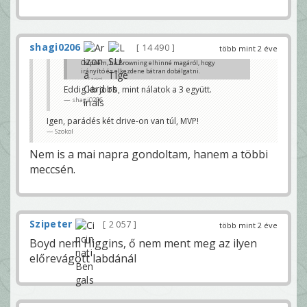
shagi0206
14 490
több mint 2 éve
Csípném, ha Browning elhinné magáról, hogy
irányító és elkezdene bátran dobálgatni.
Szokol
Eddig kb jobb, mint nálatok a 3 együtt.
shagi0206
Igen, parádés két drive-on van túl, MVP!
Szokol
Nem is a mai napra gondoltam, hanem a többi
meccsén.
Szipeter
2 057
több mint 2 éve
Boyd nem Higgins, ő nem ment meg az ilyen
előrevágott labdánál