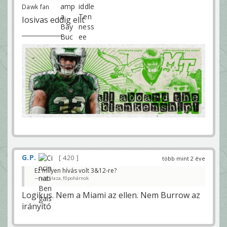
Dawk fan
Iosivas eddig elit
G.P.
420
több mint 2 éve
Ez milyen hívás volt 3&12-re?
nagylaza, főpohárnok
Logikus. Nem a Miami az ellen. Nem Burrow az
irányító