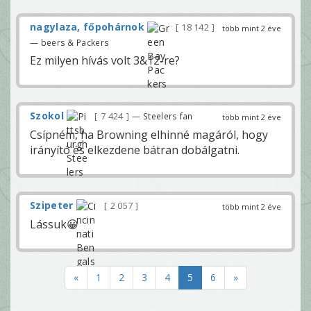
nagylaza, főpohárnok
18 142
több mint 2 éve
— beers & Packers
Ez milyen hívás volt 3&12-re?
Szokol
7 424
— Steelers fan
több mint 2 éve
Csípném, ha Browning elhinné magáról, hogy
irányító és elkezdene bátran dobálgatni.
Szipeter
2 057
több mint 2 éve
Lássuk😀
«
1
2
3
4
5
6
»