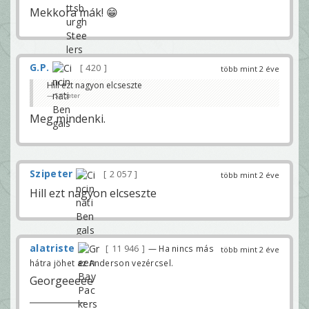
Mekkora mák! 😁
G.P.
420
több mint 2 éve
Hill ezt nagyon elcseszte
Szipeter
Meg mindenki.
Szipeter
2 057
több mint 2 éve
Hill ezt nagyon elcseszte
alatriste
11 946
— Ha nincs más
több mint 2 éve
hátra jöhet az Anderson vezércsel.
Georgeeeee