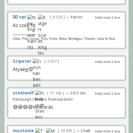
vpi
4 729
— Patriot
több mint 2 éve
Az szép td
Zsebi, Pilla, Szuszi, Pizsi, Pulcsi, Bolka, Bendegúz, Tihamér, Lolka és Pacsi
Szipeter
2 057
több mint 2 éve
Atyaég😡
steelwolf
11 166
— 2013 óta
több mint 2 éve
Pittsburgh Steelers fotelszurkoló!
😅😅😅😅beszarás
mustaine
10 335
— Chalk
több mint 2 éve