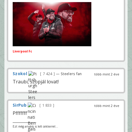
Liverpool Fc
Szokol
7 424
— Steelers fan
több mint 2 éve
Traubi, szopjál lovat!
SirPub
1 833
több mint 2 éve
Pfffffff
Ezt még anyám is két cekkerrel...