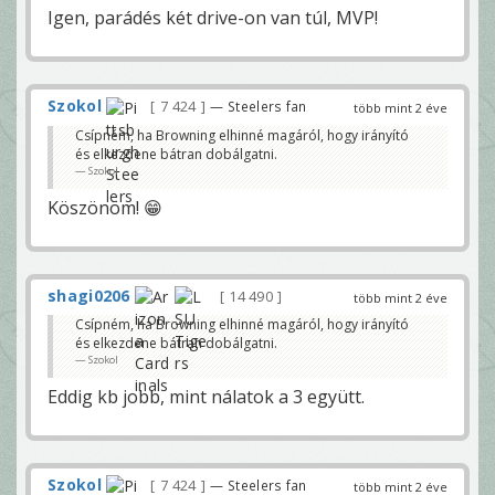
Igen, parádés két drive-on van túl, MVP!
Szokol
7 424
— Steelers fan
több mint 2 éve
Csípném, ha Browning elhinné magáról, hogy irányító
és elkezdene bátran dobálgatni.
Szokol
Köszönöm! 😁
shagi0206
14 490
több mint 2 éve
Csípném, ha Browning elhinné magáról, hogy irányító
és elkezdene bátran dobálgatni.
Szokol
Eddig kb jobb, mint nálatok a 3 együtt.
Szokol
7 424
— Steelers fan
több mint 2 éve