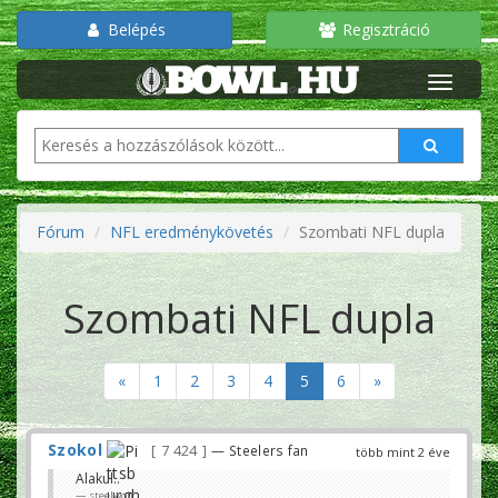
Belépés
Regisztráció
Fórum
NFL eredménykövetés
Szombati NFL dupla
Szombati NFL dupla
«
1
2
3
4
5
6
»
Szokol
7 424
— Steelers fan
több mint 2 éve
Alakul..
steelwolf