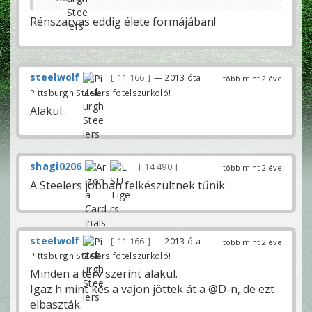
Rénszarvas eddig élete formájában!
steelwolf
11 166
— 2013 óta
több mint 2 éve
Pittsburgh Steelers fotelszurkoló!
Alakul..
shagi0206
14 490
több mint 2 éve
A Steelers jobban felkészültnek tűnik.
steelwolf
11 166
— 2013 óta
több mint 2 éve
Pittsburgh Steelers fotelszurkoló!
Minden a terv szerint alakul.
Igaz h mint kés a vajon jöttek át a @D-n, de ezt
elbaszták.