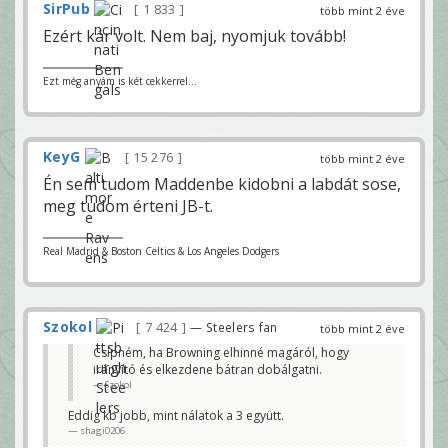
SirPub
1 833
több mint 2 éve
Ezért kár volt. Nem baj, nyomjuk tovább!
Ezt még anyám is két cekkerrel...
KeyG
15 276
több mint 2 éve
Én sem tudom Maddenbe kidobni a labdát sose,
meg tudom érteni JB-t.
Real Madrid & Boston Celtics & Los Angeles Dodgers
Szokol
7 424
— Steelers fan
több mint 2 éve
Csípném, ha Browning elhinné magáról, hogy
irányító és elkezdene bátran dobálgatni.
Szokol
Eddig kb jobb, mint nálatok a 3 együtt.
shagi0206