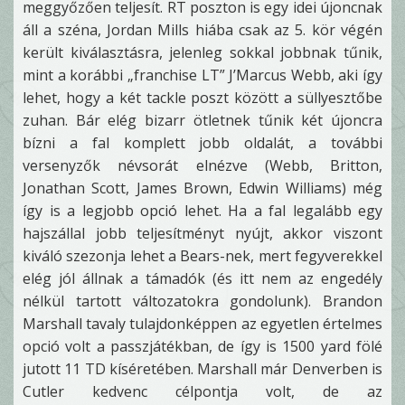
meggyőzően teljesít. RT poszton is egy idei újoncnak
áll a széna, Jordan Mills hiába csak az 5. kör végén
került kiválasztásra, jelenleg sokkal jobbnak tűnik,
mint a korábbi „franchise LT” J’Marcus Webb, aki így
lehet, hogy a két tackle poszt között a süllyesztőbe
zuhan. Bár elég bizarr ötletnek tűnik két újoncra
bízni a fal komplett jobb oldalát, a további
versenyzők névsorát elnézve (Webb, Britton,
Jonathan Scott, James Brown, Edwin Williams) még
így is a legjobb opció lehet. Ha a fal legalább egy
hajszállal jobb teljesítményt nyújt, akkor viszont
kiváló szezonja lehet a Bears-nek, mert fegyverekkel
elég jól állnak a támadók (és itt nem az engedély
nélkül tartott változatokra gondolunk). Brandon
Marshall tavaly tulajdonképpen az egyetlen értelmes
opció volt a passzjátékban, de így is 1500 yard fölé
jutott 11 TD kíséretében. Marshall már Denverben is
Cutler kedvenc célpontja volt, de az