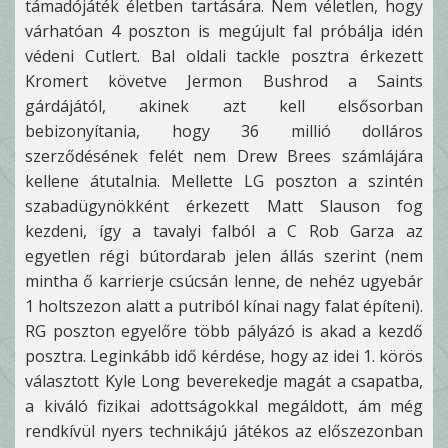
támadójáték életben tartására. Nem véletlen, hogy
várhatóan 4 poszton is megújult fal próbálja idén
védeni Cutlert. Bal oldali tackle posztra érkezett
Kromert követve Jermon Bushrod a Saints
gárdájától, akinek azt kell elsősorban
bebizonyítania, hogy 36 millió dolláros
szerződésének felét nem Drew Brees számlájára
kellene átutalnia. Mellette LG poszton a szintén
szabadügynökként érkezett Matt Slauson fog
kezdeni, így a tavalyi falból a C Rob Garza az
egyetlen régi bútordarab jelen állás szerint (nem
mintha ő karrierje csúcsán lenne, de nehéz ugyebár
1 holtszezon alatt a putriból kínai nagy falat építeni).
RG poszton egyelőre több pályázó is akad a kezdő
posztra. Leginkább idő kérdése, hogy az idei 1. körös
választott Kyle Long beverekedje magát a csapatba,
a kiváló fizikai adottságokkal megáldott, ám még
rendkívül nyers technikájú játékos az előszezonban