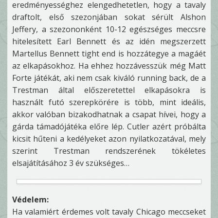
eredményességhez elengedhetetlen, hogy a tavaly
draftolt, első szezonjában sokat sérült Alshon
Jeffery, a szezononként 10-12 egészséges meccsre
hitelesített Earl Bennett és az idén megszerzett
Martellus Bennett tight end is hozzátegye a magáét
az elkapásokhoz. Ha ehhez hozzávesszük még Matt
Forte játékát, aki nem csak kiváló running back, de a
Trestman által előszeretettel elkapásokra is
használt futó szerepkörére is több, mint ideális,
akkor valóban bizakodhatnak a csapat hívei, hogy a
gárda támadójátéka előre lép. Cutler azért próbálta
kicsit hűteni a kedélyeket azon nyilatkozatával, mely
szerint Trestman rendszerének tökéletes
elsajátításához 3 év szükséges…
Védelem:
Ha valamiért érdemes volt tavaly Chicago meccseket