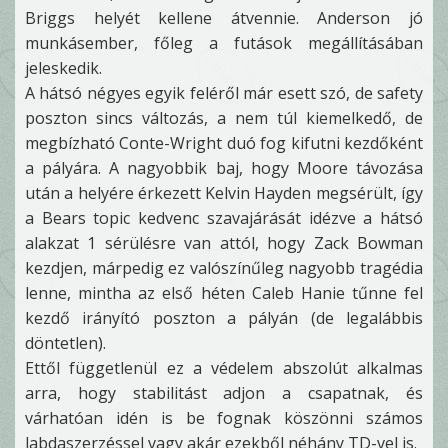
Briggs helyét kellene átvennie. Anderson jó
munkásember, főleg a futások megállításában
jeleskedik.
A hátsó négyes egyik feléről már esett szó, de safety
poszton sincs változás, a nem túl kiemelkedő, de
megbízható Conte-Wright duó fog kifutni kezdőként
a pályára. A nagyobbik baj, hogy Moore távozása
után a helyére érkezett Kelvin Hayden megsérült, így
a Bears topic kedvenc szavajárását idézve a hátsó
alakzat 1 sérülésre van attól, hogy Zack Bowman
kezdjen, márpedig ez valószínűleg nagyobb tragédia
lenne, mintha az első héten Caleb Hanie tűnne fel
kezdő irányító poszton a pályán (de legalábbis
döntetlen).
Ettől függetlenül ez a védelem abszolút alkalmas
arra, hogy stabilitást adjon a csapatnak, és
várhatóan idén is be fognak köszönni számos
labdaszerzéssel vagy akár ezekből néhány TD-vel is.