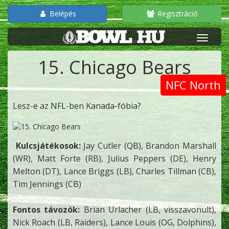
Belépés
Regisztráció
15. Chicago Bears
NFC North
Lesz-e az NFL-ben Kanada-fóbia?
Kulcsjátékosok:
Jay Cutler (QB), Brandon Marshall
(WR), Matt Forte (RB), Julius Peppers (DE), Henry
Melton (DT), Lance Briggs (LB), Charles Tillman (CB),
Tim Jennings (CB)
Fontos távozók:
Brian Urlacher (LB, visszavonult),
Nick Roach (LB, Raiders), Lance Louis (OG, Dolphins),