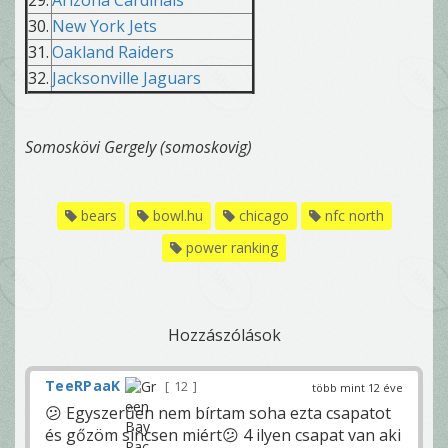
29.
Arizona Cardinals
30.
New York Jets
31.
Oakland Raiders
32.
Jacksonville Jaguars
Somoskövi Gergely (somoskovig)
bears
bowl.hu
chicago
nfc north
power ranking
Hozzászólások
TeeRPaaK
12
több mint 12 éve
😕 Egyszerűen nem bírtam soha ezta csapatot
és gőzöm sincsen miért😕 4 ilyen csapat van aki