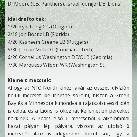
DJ Moore (CB, Panthers), Israel Idonije (DE, Lions)
Idei draftoltak:
1/20 Kyle Long OG (Oregon)
2/18 Jon Bostic LB (Florida)
4/20 Kasheem Greene LB (Rutgers)
5/30 Jordan Mills OT (Louisiana Tech)
6/20 Cornelius Washington DE/OLB (Georgia)
7/30 Marquess Wilson WR (Washington St.)
Kiemelt meccsek:
Ahogy az NFC North kinéz, akár az összes divízión
belüli meccset ide lehetne sorolni, hiszen a Green
Bay és a Minnesota kimondva a rájátszást veszi idén
is célba, és a Lions is okozhat kellemetlen perceket
bárkinek. A Bears első 6 meccséből 4 alkalommal
hazai pályán lép pályára, viszont az utolsó 6
meccsből 4-re is idegenben kerül sor, így a