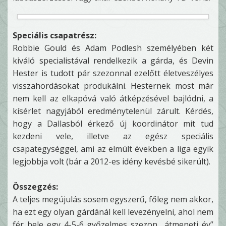
Speciális csapatrész:
Robbie Gould és Adam Podlesh személyében két
kiváló specialistával rendelkezik a gárda, és Devin
Hester is tudott pár szezonnal ezelőtt életveszélyes
visszahordásokat produkálni. Hesternek most már
nem kell az elkapóvá való átképzésével bajlódni, a
kísérlet nagyjából eredménytelenül zárult. Kérdés,
hogy a Dallasból érkező új koordinátor mit tud
kezdeni vele, illetve az egész speciális
csapategységgel, ami az elmúlt években a liga egyik
legjobbja volt (bár a 2012-es idény kevésbé sikerült).
Összegzés:
A teljes megújulás sosem egyszerű, főleg nem akkor,
ha ezt egy olyan gárdánál kell levezényelni, ahol nem
fér bele egy 4-5-6 győzelmes szezon „átmeneti év”