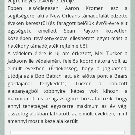
végre helyes ösvényre terelje.
Ebben elsődlegesen Aaron Kromer lesz a
segítségére, aki a New Orleans támadófalát edzette
éveken keresztül (és faragott belőlük évről-évre elit
egységet), emellett Sean Payton közvetlen
közelében tevékenykedve elleshetett egyet-mást a
hatékony támadójáték rejtelmeiből.
A védelem élére is új arc érkezett, Mel Tucker a
Jacksonville védelemért felelős koordinátora volt az
elmúlt években. (Érdekesség, hogy a Jaguarsnál
utódja az a Bob Babich lett, aki előtte pont a Bears
gárdájánál ténykedett.) Tucker a rábízott
alapanyagból többnyire képes volt kihozni a
maximumot, és az igazsághoz hozzátartozik, hogy
ennyi tehetséget egyszerre maximum az év végi
összefoglalókban láthatott az elmúlt években, mint
amennyi most a keze alá került.