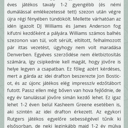
éves játékos tavaly 1-2 gyengébb (és némi
dumálással emlékezetessé tett) szezon után végre
újra régi fényében tündökölt. Mellette várhatóan az
idén igazolt DJ Williams és James Anderson fog
kifutni kezdőként a pályára. Williams számos balhés
szezonon van túl, volt sérült, eltiltott, felhalmozott
pár ittas vezetést, úgyhogy nem volt maradása
Denverben. Egyéves szerződése nem életbiztosítás
számára, így csipkednie kell magát, hogy jövőre is
helye legyen a csapatban. Ez főleg azért kérdéses,
mert a gárda az idei drafton beszerezte Jon Bostic-
ot, és az újonc játékos elég impresszív edzőtábort
futott. Passz ellen még bőven van hova fejlődnie, de
egy év tanulással jövőre simán kezdő lehet. Ez igaz
lehet 1-2 éven belül Kasheem Greene esetében is,
aki szintén az idei drafton érkezett. Az egykori
Rutgers játékos egyelőre sebességével tűnik ki
elsősorban, de neki leginkább majd 1-2 év múlva