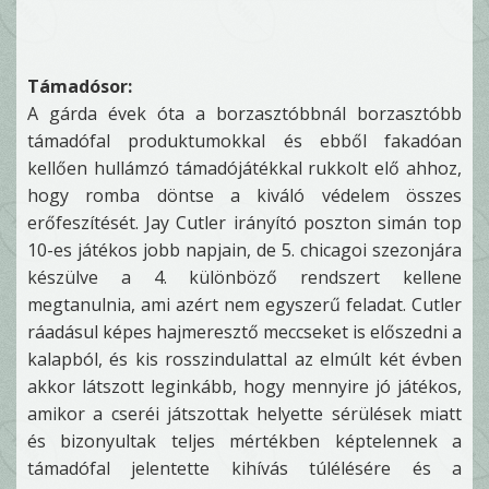
Támadósor:
A gárda évek óta a borzasztóbbnál borzasztóbb
támadófal produktumokkal és ebből fakadóan
kellően hullámzó támadójátékkal rukkolt elő ahhoz,
hogy romba döntse a kiváló védelem összes
erőfeszítését. Jay Cutler irányító poszton simán top
10-es játékos jobb napjain, de 5. chicagoi szezonjára
készülve a 4. különböző rendszert kellene
megtanulnia, ami azért nem egyszerű feladat. Cutler
ráadásul képes hajmeresztő meccseket is előszedni a
kalapból, és kis rosszindulattal az elmúlt két évben
akkor látszott leginkább, hogy mennyire jó játékos,
amikor a cseréi játszottak helyette sérülések miatt
és bizonyultak teljes mértékben képtelennek a
támadófal jelentette kihívás túlélésére és a