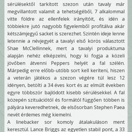
sérülésektől tarkított szezon után tavaly már
megvillantott valamit a tehetségéből, 7 alkalommal
vitte földre az ellenfelek irányítóit, és idén a
többiekre jutó nagyobb figyelemből profitálva akár
kétszámjegyű sacket is szerezhet. Szintén ideje lenne
letennie a névjegyét a tavalyi első körös választott
Shae McClellinnek, mert a tavalyi produktuma
alapján nehéz elképzelni, hogy ki fogja a közeli
jövőben átvenni Peppers helyét a fal szélén.
Márpedig erre előbb-utóbb sort kell keríteni, hiszen
a veterán játékos a szezon végére túl lesz 12
idényen, betölti a 34 éves kort és az elmúlt években
egyre többször bajlódott kisebb sérülésekkel. A fal
közepén szituációtól és formától függően többen is
pályára keveredhetnek, de elsősorban Stephen Paea
nevét érdemes még kiemelni.
A linebacker sor komoly átalakuláson ment
keresztül. Lance Briggs az egyetlen stabil pont, a 33