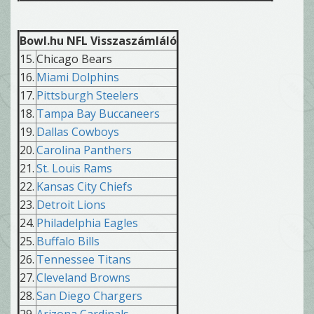
Bowl.hu NFL Visszaszámláló
15.
Chicago Bears
16.
Miami Dolphins
17.
Pittsburgh Steelers
18.
Tampa Bay Buccaneers
19.
Dallas Cowboys
20.
Carolina Panthers
21.
St. Louis Rams
22.
Kansas City Chiefs
23.
Detroit Lions
24.
Philadelphia Eagles
25.
Buffalo Bills
26.
Tennessee Titans
27.
Cleveland Browns
28.
San Diego Chargers