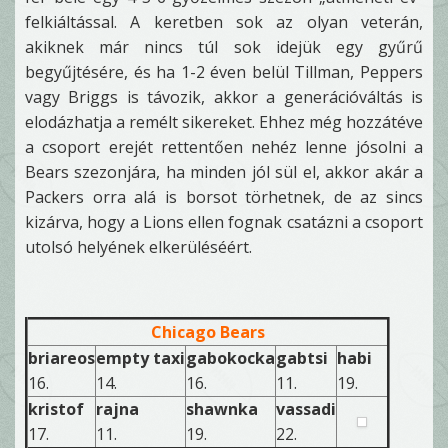
felkiáltással. A keretben sok az olyan veterán,
akiknek már nincs túl sok idejük egy gyűrű
begyűjtésére, és ha 1-2 éven belül Tillman, Peppers
vagy Briggs is távozik, akkor a generációváltás is
elodázhatja a remélt sikereket. Ehhez még hozzátéve
a csoport erejét rettentően nehéz lenne jósolni a
Bears szezonjára, ha minden jól sül el, akkor akár a
Packers orra alá is borsot törhetnek, de az sincs
kizárva, hogy a Lions ellen fognak csatázni a csoport
utolsó helyének elkerüléséért.
Chicago Bears
briareos
empty taxi
gabokocka
gabtsi
habi
16.
14.
16.
11.
19.
kristof
rajna
shawnka
vassadi
17.
11.
19.
22.