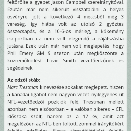
feltörölte a gyepet Jason Campbell csereirányítóval.
Ezután már nem sikerült visszatalálni a helyes
ösvényre, jött a következő 4 meccsből még 3
vereség, így hiába volt az utolsó 2 győztes
összecsapás, és a 10-6-os mérleg, a kőkemény
csoportban ez nem volt elegendő a rájátszásba
jutásra. Ezek után már nem volt meglepetés, hogy
Phil Emery GM 9 szezon után megköszönte a
közreműködést Lovie Smith vezetőedzőnek és
segédeinek.
Az edzői stáb:
Marc Trestman
kinevezése sokakat meglepett, hiszen
a kanadai ligából nem nagyon vezet nyílegyenes út
NFL-vezetőedzői pozíciók felé. Trestman mellett
azonban nem elsősorban – a valóban sikeres – CFL
időszaka szólt, hanem az a 17 év, amit azt
megelőzően az NFL-ben töltött, zömmel irányítókért