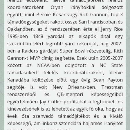
felelős edzőként, illetve támadójátékért felelős
koordinátorként. Olyan irányítókkal dolgozott
együtt, mint Bernie Kosar vagy Rich Gannon, top 3
támadóegységeket rakott össze San Franciscoban és
Oaklandben, az ő rendszerében érte el Jerry Rice
1995-ben 1848 yarddal az elkapók által egy
szezonban elért legtöbb yard rekordját, míg 2002-
ben a Raiders gárdáját Super Bowl részvételig, Rich
Gannon-t MVP címig segítette. Ezek után 2005-2007
között az NCAA-ben dolgozott a NC State
támadásokért felelős koordinátoraként, illetve
Kanadába költözése előtt egy évig Sean Payton
segítője is volt New Orleans-ben. Trestman
rendszeréből és QB-mentori képességeiből
egyértelműen Jay Cutler profitálhat a legtöbbet, és
kinevezésének is az lehetett az egyik fő oka, hogy az
évek óta szenvedő támadójátékot és a kiváló
képességű, ám inkonzisztenciára hajlamos irányítót