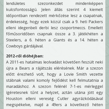
lendületes szezonkezdet mindenképpen
kulcsfontosságú. Jelen állás szerint 4 kiemelt
időpontban rendezett mérkőzése lesz a csapatnak,
érdekesség, hogy ezek közül csak a 9. heti Packers
elleni idegenbeli derbi lesz csoportmeccs. Emellett
főműsoridőben csapnak össze a 3. játékhéten a
Steelers, a 6. héten a Giants és a 14. héten a
Cowboys gárdájával.
2012-ről dióhéjban:
A 2011-es hatalmas leolvadást követően feszült neki
újra a Bears a rájátszás elérésének. Már a szezon
előtt érezhető volt, hogy a Lovie Smith vezette
stábnak valami komoly fejlődést kell felmutatnia a
maradáshoz. A szezon felénél 7-1-es mérleggel
ígéretesnek tűnt a helyzet, aztán utána jött egy
Houston elleni vereség Cutler agyrázkódásával
megspékelve, majd a 49ers a következő héten