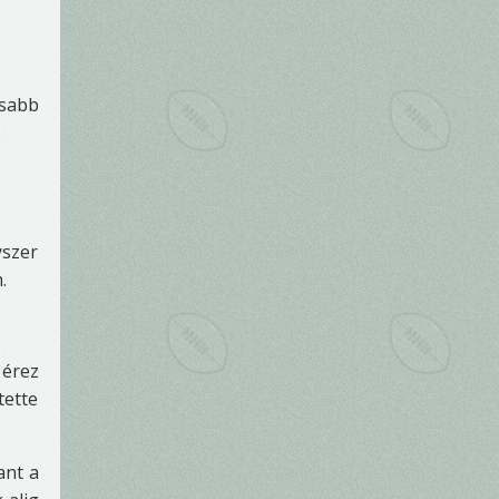
osabb
yszer
.
 érez
tette
ant a