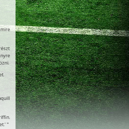
mmire
részt
ényre
özni.
et.
quill
ffin.
t.' "