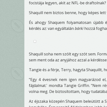
focistája legyen, akit az NFL-be draftolnak?
Shaquill nem biztos benne, hogy képes lett
És ahogy Shaquem folyamatosan újabb és
kérdés az: van egyáltalán
bárki
hozzá fogha
Shaquill soha nem szólt egy szót sem. Form
sem ment oda az anyjához azzal a kérdéssel
Tangie és a férje, Terry, hagyta Shaquillt,
"Egy 4 évesnek nem igen magyarázod el,
fájdalmat.' mondta Tangie Griffin. "Nem r
volna meg. De biztosítottam, hogy tudatába
Az éjszaka közepén Shaquem beleütött a Sh