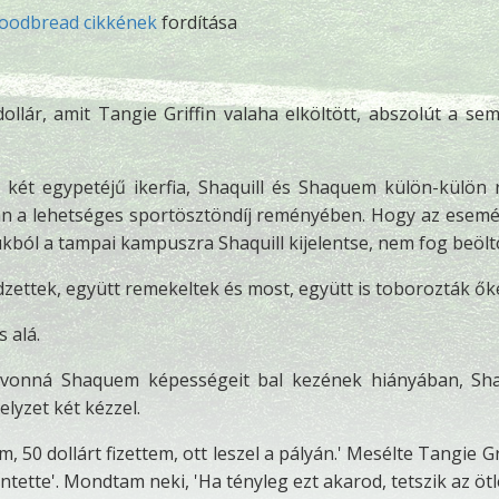
oodbread cikkének
fordítása
llár, amit Tangie Griffin valaha elköltött, abszolút a se
 két egypetéjű ikerfia, Shaquill és Shaquem külön-külön 
an a lehetséges sportösztöndíj reményében. Hogy az esem
ukból a tampai kampuszra Shaquill kijelentse, nem fog beölt
edzettek, együtt remekeltek és most, együtt is toborozták ők
 alá.
vonná Shaquem képességeit bal kezének hiányában, Sha
lyzet két kézzel.
0 dollárt fizettem, ott leszel a pályán.' Mesélte Tangie Gri
tette'. Mondtam neki, 'Ha tényleg ezt akarod, tetszik az ötle