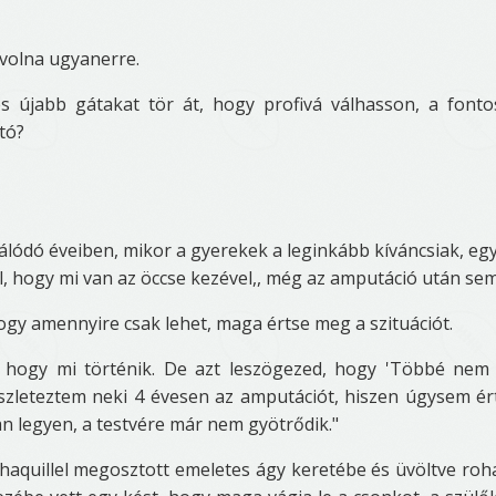
 volna ugyanerre.
 újabb gátakat tör át, hogy profivá válhasson, a font
tó?
álódó éveiben, mikor a gyerekek a leginkább kíváncsiak, eg
, hogy mi van az öccse kezével,, még az amputáció után sem
 hogy amennyire csak lehet, maga értse meg a szituációt.
 hogy mi történik. De azt leszögezed, hogy 'Többé nem
észleteztem neki 4 évesen az amputációt, hiszen úgysem ér
n legyen, a testvére már nem gyötrődik."
aquillel megosztott emeletes ágy keretébe és üvöltve roh