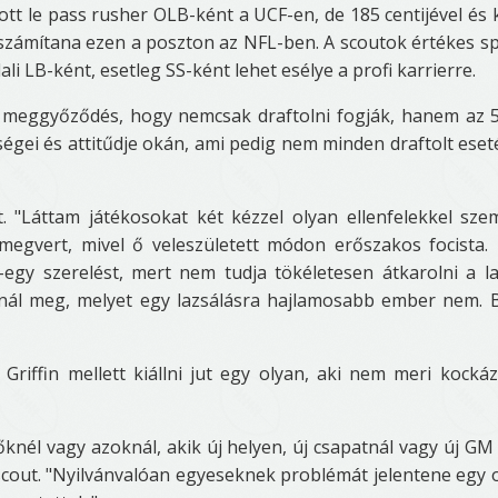
tt le pass rusher OLB-ként a UCF-en, de 185 centijével és 
 számítana ezen a poszton az NFL-ben. A scoutok értékes sp
i LB-ként, esetleg SS-ként lehet esélye a profi karrierre.
 meggyőződés, hogy nemcsak draftolni fogják, hanem az 
ességei és attitűdje okán, ami pedig nem minden draftolt ese
. "Láttam játékosokat két kézzel olyan ellenfelekkel sz
megvert, mivel ő veleszületett módon erőszakos focista. 
y-egy szerelést, mert nem tudja tökéletesen átkarolni a l
sinál meg, melyet egy lazsálásra hajlamosabb ember nem. 
riffin mellett kiállni jut egy olyan, aki nem meri kockáz
őknél vagy azoknál, akik új helyen, új csapatnál vagy új GM 
scout. "Nyilvánvalóan egyeseknek problémát jelentene egy 