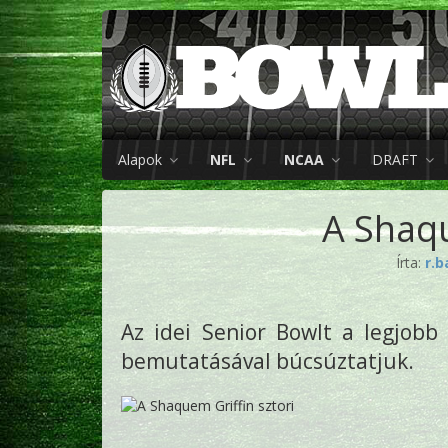
Alapok
NFL
NCAA
DRAFT
A Shaqu
Írta:
r.
Az idei Senior Bowlt a legjob
bemutatásával búcsúztatjuk.