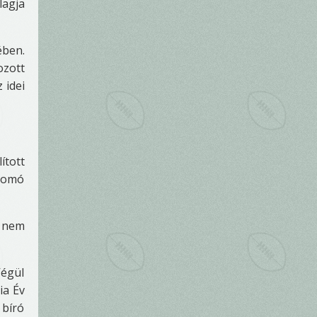
lagja
ében.
ozott
 idei
ított
csomó
k nem
Végül
ia Év
 bíró