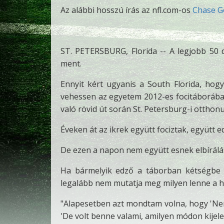
Az alábbi hosszú írás az nfl.com-os
Chase G
ST. PETERSBURG, Florida -- A legjobb 50 do
ment.
Ennyit kért ugyanis a South Florida, hogy
vehessen az egyetem 2012-es focitáboráb
való rövid út során St. Petersburg-i otthon
Éveken át az ikrek együtt fociztak, együtt 
De ezen a napon nem együtt esnek elbírálás
Ha bármelyik edző a táborban kétségbe 
legalább nem mutatja meg milyen lenne a he
"Alapesetben azt mondtam volna, hogy 'Nem, 5
'De volt benne valami, amilyen módon kijelen