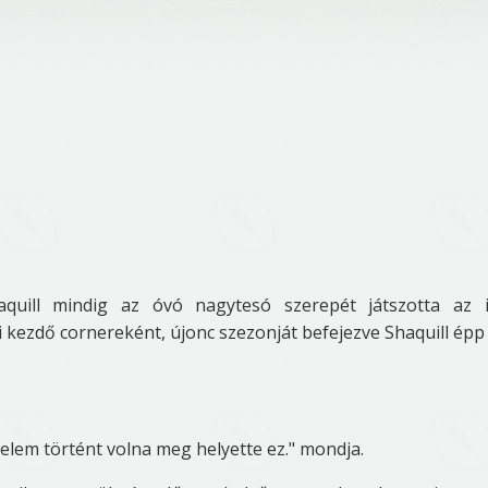
aquill mindig az óvó nagytesó szerepét játszotta az 
i kezdő cornereként, újonc szezonját befejezve Shaquill épp
elem történt volna meg helyette ez." mondja.