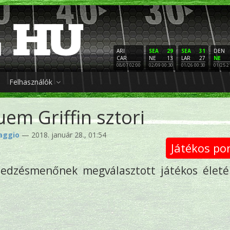
ARI
SEA
29
SEA
31
DEN
CAR
NE
13
LAR
27
NE
08/07 02:00
02/09 00:30
01/26 00:30
01/25 2
Felhasználók
em Griffin sztori
baggio
— 2018. január 28., 01:54
Játékos po
b edzésmenőnek megválasztott játékos élet