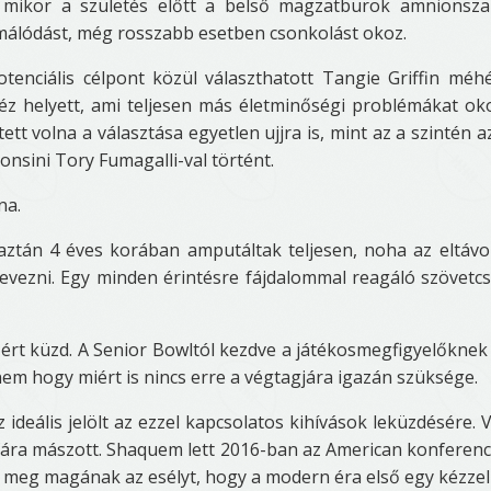
 mikor a születés előtt a belső magzatburok amnionsza
málódást, még rosszabb esetben csonkolást okoz.
tenciális célpont közül választhatott Tangie Griffin méh
kéz helyett, ami teljesen más életminőségi problémákat ok
ett volna a választása egyetlen ujjra is, mint az a szintén az
onsini Tory Fumagalli-val történt.
na.
aztán 4 éves korában amputáltak teljesen, noha az eltávol
 nevezni. Egy minden érintésre fájdalommal reagáló szövet
ért küzd. A Senior Bowltól kezdve a játékosmegfigyelőkne
m hogy miért is nincs erre a végtagjára igazán szüksége.
 ideális jelölt az ezzel kapcsolatos kihívások leküzdésére. 
i fára mászott. Shaquem lett 2016-ban az American konferenc
 meg magának az esélyt, hogy a modern éra első egy kézzel