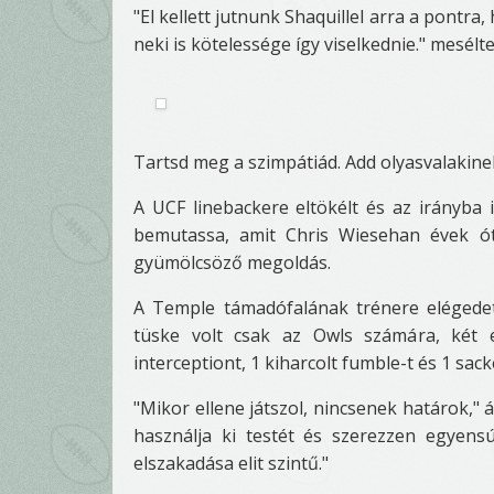
"El kellett jutnunk Shaquillel arra a pontra
neki is kötelessége így viselkednie." mesélt
Tartsd meg a szimpátiád. Add olyasvalakinek
A UCF linebackere eltökélt és az irányb
bemutassa, amit Chris Wiesehan évek ót
gyümölcsöző megoldás.
A Temple támadófalának trénere elégedet
tüske volt csak az Owls számára, két 
interceptiont, 1 kiharcolt fumble-t és 1 sack
"Mikor ellene játszol, nincsenek határok," á
használja ki testét és szerezzen egyens
elszakadása elit szintű."