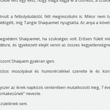
ébe vett egy kést, hogy maga vágja le a csonkot, a szülők
nult a felbolydulástól, félt megmozdulni is. Mikor nem t
 üldögélt, míg Tangie Shaquemet nyugtatta. Az anya a köve
 megvédeni Shaquemet, ha szükséges volt. Erősen fülelt m
ődésre, és igyekezett elejét venni az összes kegyetlenségn
viszont Shaquem gyakran igen.
iztos mosolyával és humorérzékkel szerelte le és kön
 egyszer az ikrek napközis centerében mutatkozott meg, 7 év
borkakezűnek" nevezte.
szüleiknek sem.