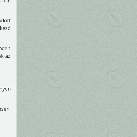
 alig
udott
tkező
inden
ek az
nyen
esen,