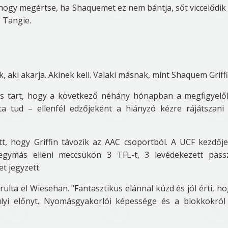
, hogy megértse, ha Shaquemet ez nem bántja, sőt viccelődik 
e Tangie.
, aki akarja. Akinek kell. Valaki másnak, mint Shaquem Griffi
a is tart, hogy a következő néhány hónapban a megfigyel
a tud – ellenfél edzőjeként a hiányzó kézre rájátszan
t, hogy Griffin távozik az AAC csoportból. A UCF kezdőj
egymás elleni meccsükön 3 TFL-t, 3 levédekezett pass
et jegyzett.
rulta el Wiesehan. "Fantasztikus elánnal küzd és jól érti, h
úlyi előnyt. Nyomásgyakorlói képessége és a blokkokról