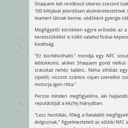
Shaquem két rendkívül sikeres szezont tudo
100 kilójával jelentősen alulméretezettnek
teamert látnak benne, védőként gyenge oldal
Megfigyelői körökben egyre erősebb az a
keretszűkítést is túléli valahol fizikai kép
kiváltság.
"Ez borítékolható." mondja egy NFC scout
leblokkolni, akiket Shaquem gond nélkül 
srácokat nehéz találni... Néha elhibáz eg
cipelőt, viszont számos olyan szerelést c
motorja igen ritka."
Persze minden megfigyelőre, aki hajlandó G
reputációját a kézfej hiányában.
"Lesz hezitálás, főleg a fiatalabb megfigyel
dolgoznak," figyelmeztetett az előbbi NFC 