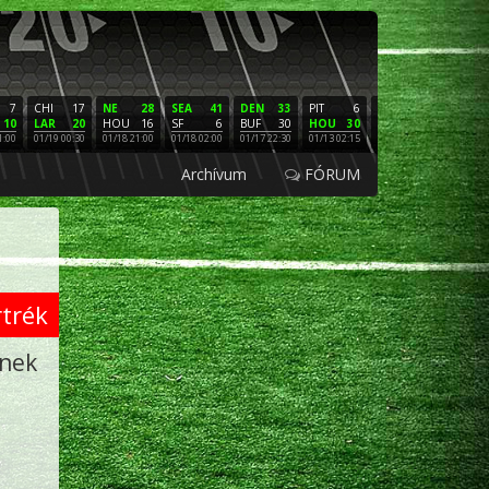
7
CHI
17
NE
28
SEA
41
DEN
33
PIT
6
NE
16
PHI
10
LAR
20
HOU
16
SF
6
BUF
30
HOU
30
LAC
3
SF
1:00
01/19 00:30
01/18 21:00
01/18 02:00
01/17 22:30
01/13 02:15
01/12 02:00
01/11 22:
Archívum
FÓRUM
rtrék
ének