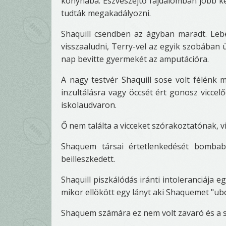
konyhába. Észveszejtő fájdalomban jobb kez
tudták megakadályozni.
Shaquill csendben az ágyban maradt. Lebé
visszaaludni, Terry-vel az egyik szobában
nap bevitte gyermekét az amputációra.
A nagy testvér Shaquill sose volt félénk
inzultálásra vagy öccsét ért gonosz viccel
iskolaudvaron.
Ő nem találta a vicceket szórakoztatónak, 
Shaquem társai értetlenkedését bombab
beilleszkedett.
Shaquill piszkálódás iránti intoleranciája
mikor ellökött egy lányt aki Shaquemet "u
Shaquem számára ez nem volt zavaró és a 