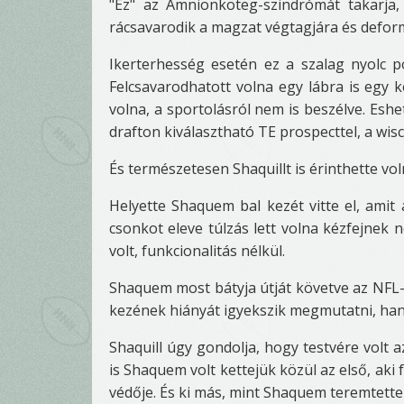
"Ez" az Amnionköteg-szindrómát takarja,
rácsavarodik a magzat végtagjára és defor
Ikerterhesség esetén ez a szalag nyolc po
Felcsavarodhatott volna egy lábra is egy 
volna, a sportolásról nem is beszélve. Eshet
drafton kiválasztható TE prospecttel, a wisc
És természetesen Shaquillt is érinthette vol
Helyette Shaquem bal kezét vitte el, amit 
csonkot eleve túlzás lett volna kézfejnek
volt, funkcionalitás nélkül.
Shaquem most bátyja útját követve az NFL-
kezének hiányát igyekszik megmutatni, hane
Shaquill úgy gondolja, hogy testvére volt az
is Shaquem volt kettejük közül az első, ak
védője. És ki más, mint Shaquem teremtette