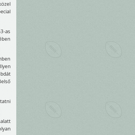
közel
ecial
53-as
tében
emben
Ilyen
abdát
Belső
tatni
alatt
olyan