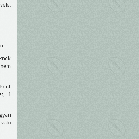
vele,
n.
őknek
i nem
eként
zt, 1
ogyan
 való