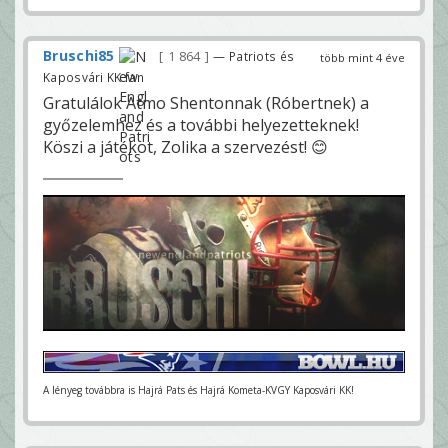
Bruschi85
1 864
— Patriots és
több mint 4 éve
Kaposvári KK fan
Gratulálok Atmo Shentonnak (Róbertnek) a
győzelemhez és a további helyezetteknek!
Köszi a játékot, Zolika a szervezést! 😊
A lényeg továbbra is Hajrá Pats és Hajrá Kometa-KVGY Kaposvári KK!