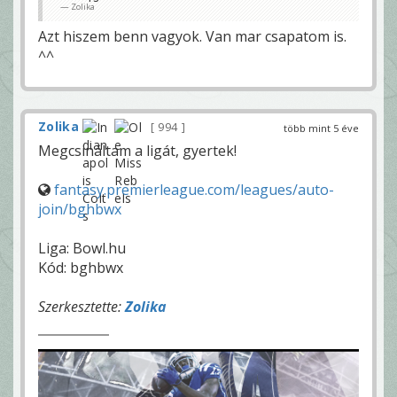
Zolika
Azt hiszem benn vagyok. Van mar csapatom is.
^^
Zolika
994
több mint 5 éve
Megcsináltam a ligát, gyertek!
fantasy.premierleague.com/leagues/auto-
join/bghbwx
Liga: Bowl.hu
Kód: bghbwx
Szerkesztette:
Zolika