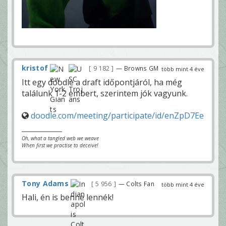
kristof
9 182
— Browns GM
több mint 4 éve
Itt egy doodle a draft időpontjáról, ha még
találunk 1-2 embert, szerintem jók vagyunk.
doodle.com/meeting/participate/id/enZpD7Ee
Oh, what a tangled web we weave
When first we practise to deceive!
Tony Adams
5 956
— Colts Fan
több mint 4 éve
Hali, én is benne lennék!