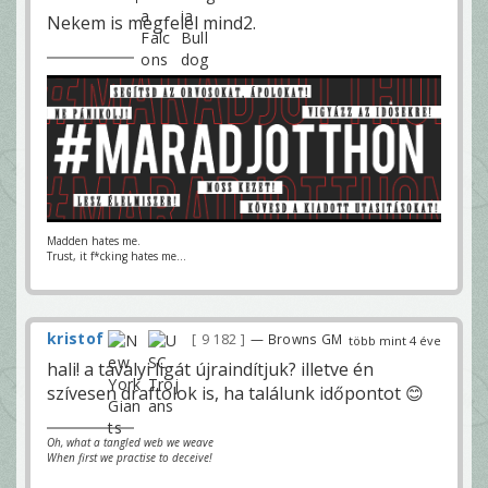
Nekem is megfelel mind2.
Madden hates me.
Trust, it f*cking hates me...
kristof
9 182
— Browns GM
több mint 4 éve
hali! a tavalyi ligát újraindítjuk? illetve én
szívesen draftolok is, ha találunk időpontot 😊
Oh, what a tangled web we weave
When first we practise to deceive!