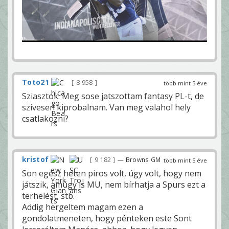
Toto21
8 958
több mint 5 éve
Sziasztok. Meg sose jatszottam fantasy PL-t, de
szivesen kiprobalnam. Van meg valahol hely
csatlakozni?
kristof
9 182
— Browns GM
több mint 5 éve
Son egész héten piros volt, úgy volt, hogy nem
játszik, amúgy is MU, nem bírhatja a Spurs ezt a
terhelést, stb.
Addig hergeltem magam ezen a
gondolatmeneten, hogy pénteken este Sont