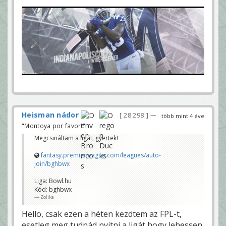
Heisman nádor
28 298
—
több mint 4 éve
"Montoya por favor!"
Megcsináltam a ligát, gyertek!
fantasy.premierleague.com/leagues/auto-
join/bghbwx
Liga: Bowl.hu
Kód: bghbwx
Zolika
Hello, csak ezen a héten kezdtem az FPL-t,
esetleg meg tudnád nyitni a ligát hogy lehessen