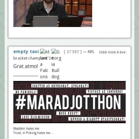
empty taxi
37 367
— NFL
több mint 4 éve
bracket champion '26
Grat atmo!
Madden hates me.
Trust, it f*cking hates me...