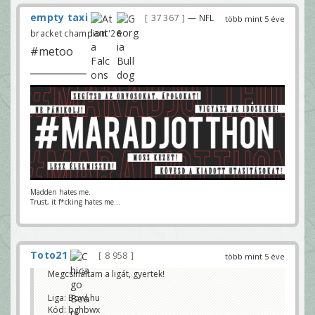
empty taxi
37 367
— NFL
több mint 5 éve
bracket champion '26
#metoo
Madden hates me.
Trust, it f*cking hates me...
Toto21
8 958
több mint 5 éve
Megcsináltam a ligát, gyertek!
Liga: Bowl.hu
Kód: bghbwx