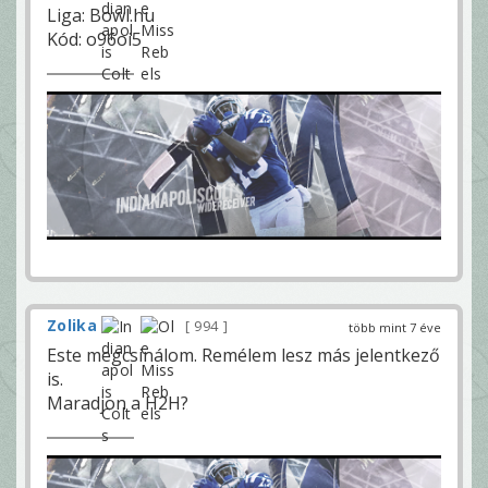
Liga: Bowl.hu
Kód: o96oi5
Zolika
994
több mint 7 éve
Este megcsinálom. Remélem lesz más jelentkező
is.
Maradjon a H2H?