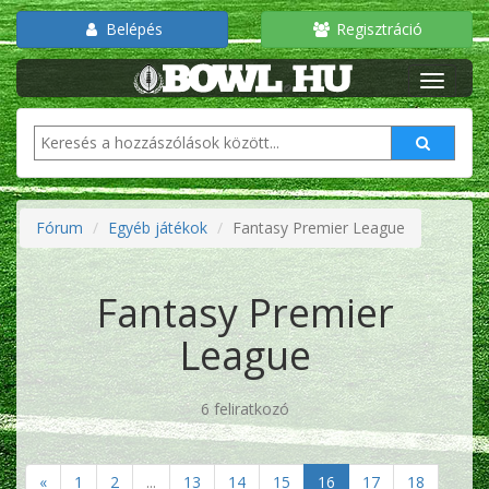
Belépés
Regisztráció
Fórum
Egyéb játékok
Fantasy Premier League
Fantasy Premier
League
6 feliratkozó
«
1
2
...
13
14
15
16
17
18