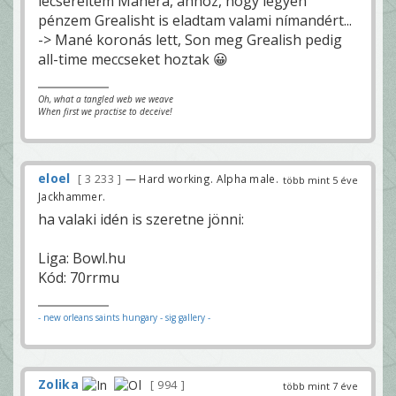
lecseréltem Manéra, ahhoz, hogy legyen
pénzem Grealisht is eladtam valami nímandért...
-> Mané koronás lett, Son meg Grealish pedig
all-time meccseket hoztak 😀
Oh, what a tangled web we weave
When first we practise to deceive!
eloel
3 233
— Hard working. Alpha male.
több mint 5 éve
Jackhammer.
ha valaki idén is szeretne jönni:
Liga: Bowl.hu
Kód: 70rrmu
- new orleans saints hungary
- sig gallery -
Zolika
994
több mint 7 éve