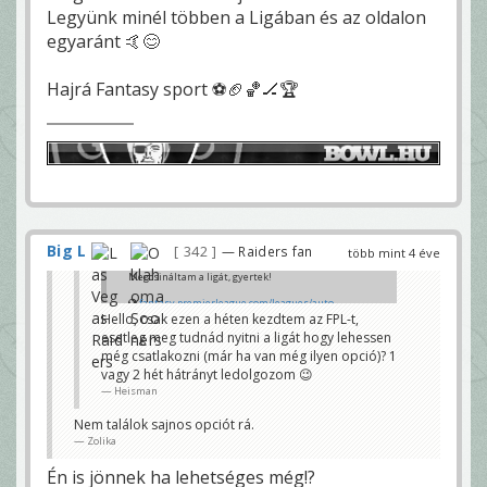
Legyünk minél többen a Ligában és az oldalon
egyaránt 🤙😊
Hajrá Fantasy sport ⚽️🏈🏀🏒🏆
Big L
342
— Raiders fan
több mint 4 éve
Megcsináltam a ligát, gyertek!
fantasy.premierleague.com/leagues/auto-
join/bghbwx
Hello, csak ezen a héten kezdtem az FPL-t,
esetleg meg tudnád nyitni a ligát hogy lehessen
Liga: Bowl.hu
még csatlakozni (már ha van még ilyen opció)? 1
Kód: bghbwx
Zolika
vagy 2 hét hátrányt ledolgozom 😉
Heisman
Nem találok sajnos opciót rá.
Zolika
Én is jönnek ha lehetséges még!?