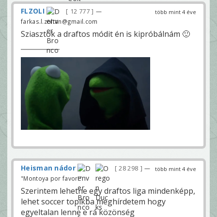
FLZOLI
12 777
—
több mint 4 éve
farkas.l.zoltan@gmail.com
Sziasztok a draftos módit én is kipróbálnám 🙂
Heisman nádor
28 298
—
több mint 4 éve
"Montoya por favor!"
Szerintem lehetne egy draftos liga mindenképp,
lehet soccer topikba meghírdetem hogy
egyeltalan lenne e rá közönség