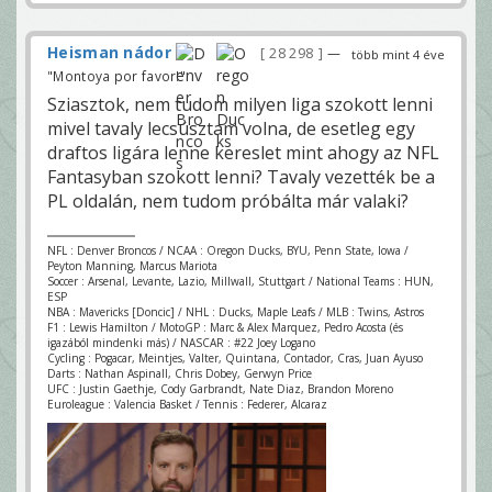
Heisman nádor
28 298
—
több mint 4 éve
"Montoya por favor!"
Sziasztok, nem tudom milyen liga szokott lenni
mivel tavaly lecsúsztam volna, de esetleg egy
draftos ligára lenne kereslet mint ahogy az NFL
Fantasyban szokott lenni? Tavaly vezették be a
PL oldalán, nem tudom próbálta már valaki?
NFL : Denver Broncos / NCAA : Oregon Ducks, BYU, Penn State, Iowa /
Peyton Manning, Marcus Mariota
Soccer : Arsenal, Levante, Lazio, Millwall, Stuttgart / National Teams : HUN,
ESP
NBA : Mavericks [Doncic] / NHL : Ducks, Maple Leafs / MLB : Twins, Astros
F1 : Lewis Hamilton / MotoGP : Marc & Alex Marquez, Pedro Acosta (és
igazából mindenki más) / NASCAR : #22 Joey Logano
Cycling : Pogacar, Meintjes, Valter, Quintana, Contador, Cras, Juan Ayuso
Darts : Nathan Aspinall, Chris Dobey, Gerwyn Price
UFC : Justin Gaethje, Cody Garbrandt, Nate Diaz, Brandon Moreno
Euroleague : Valencia Basket / Tennis : Federer, Alcaraz