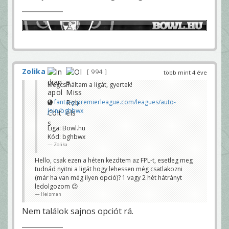
Zolika
994
több mint 4 éve
Megcsináltam a ligát, gyertek!
fantasy.premierleague.com/leagues/auto-
join/bghbwx
Liga: Bowl.hu
Kód: bghbwx
Zolika
Hello, csak ezen a héten kezdtem az FPL-t, esetleg meg
tudnád nyitni a ligát hogy lehessen még csatlakozni
(már ha van még ilyen opció)? 1 vagy 2 hét hátrányt
ledolgozom 😉
Heisman
Nem találok sajnos opciót rá.