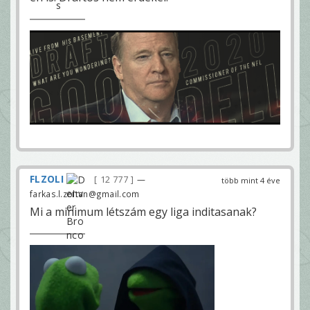
FLZOLI
12 777
—
több mint 4 éve
farkas.l.zoltan@gmail.com
Mi a minimum létszám egy liga inditasanak?