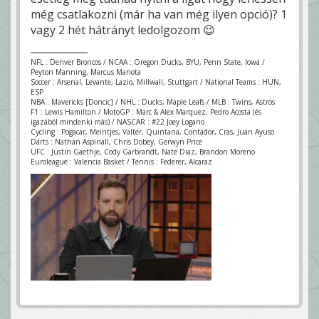
még csatlakozni (már ha van még ilyen opció)? 1
vagy 2 hét hátrányt ledolgozom 😉
NFL : Denver Broncos / NCAA : Oregon Ducks, BYU, Penn State, Iowa /
Peyton Manning, Marcus Mariota
Soccer : Arsenal, Levante, Lazio, Millwall, Stuttgart / National Teams : HUN,
ESP
NBA : Mavericks [Doncic] / NHL : Ducks, Maple Leafs / MLB : Twins, Astros
F1 : Lewis Hamilton / MotoGP : Marc & Alex Marquez, Pedro Acosta (és
igazából mindenki más) / NASCAR : #22 Joey Logano
Cycling : Pogacar, Meintjes, Valter, Quintana, Contador, Cras, Juan Ayuso
Darts : Nathan Aspinall, Chris Dobey, Gerwyn Price
UFC : Justin Gaethje, Cody Garbrandt, Nate Diaz, Brandon Moreno
Euroleague : Valencia Basket / Tennis : Federer, Alcaraz