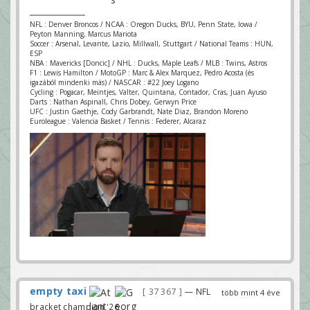
NFL : Denver Broncos / NCAA : Oregon Ducks, BYU, Penn State, Iowa /
Peyton Manning, Marcus Mariota
Soccer : Arsenal, Levante, Lazio, Millwall, Stuttgart / National Teams : HUN,
ESP
NBA : Mavericks [Doncic] / NHL : Ducks, Maple Leafs / MLB : Twins, Astros
F1 : Lewis Hamilton / MotoGP : Marc & Alex Marquez, Pedro Acosta (és
igazából mindenki más) / NASCAR : #22 Joey Logano
Cycling : Pogacar, Meintjes, Valter, Quintana, Contador, Cras, Juan Ayuso
Darts : Nathan Aspinall, Chris Dobey, Gerwyn Price
UFC : Justin Gaethje, Cody Garbrandt, Nate Diaz, Brandon Moreno
Euroleague : Valencia Basket / Tennis : Federer, Alcaraz
empty taxi
37 367
— NFL
több mint 4 éve
bracket champion '26