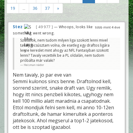
19
...
36
37
»
Stez
49 977
— Whoops, looks like
több mint 4 éve
something went wrong.
Sziasztok, nem tudom milyen liga szokott lenni mivel
tavaly lecsúsztam volna, de esetleg egy draftos ligára
lenne kereslet mint ahogy az NFL Fantasyban szokott
lenni? Tavaly vezették be a PL oldalán, nem tudom
próbálta már valaki?
Heisman nádor
Nem tavaly, jo par eve van
Semmi kulonos sincs benne. Draftolnod kell,
sorrend szerint, snake draft van. Ugy remlik,
hogy itt nincs penzbeli kikotes, ugyhogy nem
kell 100 millio alatt maradnia a csapatodnak.
Ettol mondjuk felni sem kell, mi anno 10-12en
draftoltunk, de hamar kimerultek a ponteros
jatekosok. Ahol megserul a top1-2 jatekosod,
ott be is szoptad igazabol.