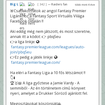
Big L
342
— Raiders fan
több mint 4 éve
🚨Csatlakozzatok az angol Fantasy Premier
Ligánkhoz a Fantasy Sport Virtuális Világa
Facebook oldalán ‼️
Aki eddig még nem játszott, és most szeretne,
annak itt a kódot: 👉 pbq5eu
👉a liga linkje:
fantasy.premierleague.com/leagues/auto-
join/pbq5eu
👉Ez pedig a játék linkje:
fantasy.premierleague.com/
Ha eléri a Fantasy Liga a 10 fős létszámot ‼️
👇⬇️
🏆🥇📖 A liga győztese a Jamie Vardy - A
semmiből - Az én történetem című könyvet
nyeri, amelyet a Drukker Söröző ajánlott fel.
Megosztásokat köszönjük!🙏