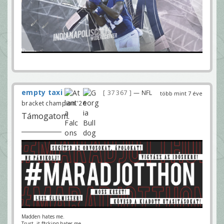
empty taxi
37 367
— NFL
több mint 7 éve
bracket champion '26
Támogatom.
Madden hates me.
Trust, it f*cking hates me...