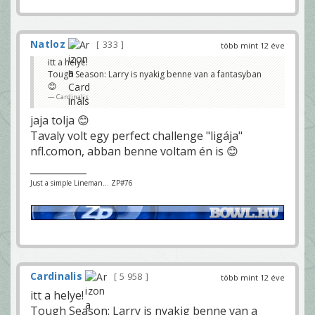
Natloz
333
több mint 12 éve
itt a helye!
Tough Season: Larry is nyakig benne van a fantasyban
😊
Cardinalis
jaja tolja 😊
Tavaly volt egy perfect challenge "ligája"
nfl.comon, abban benne voltam én is 😊
Just a simple Lineman... ZP#76
Cardinalis
5 958
több mint 12 éve
itt a helye!
Tough Season: Larry is nyakig benne van a