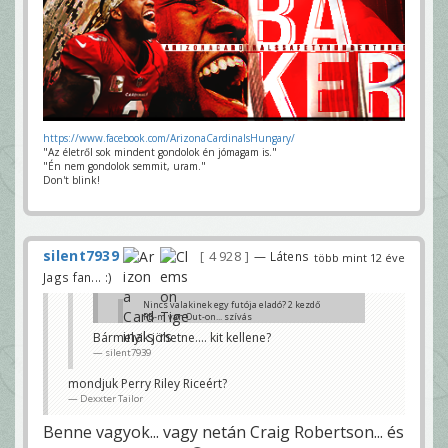
https://www.facebook.com/ArizonaCardinalsHungary/
"Az életről sok mindent gondolok én jómagam is."
"Én nem gondolok semmit, uram."
Don't blink!
silent7939
4 928
— Látens
több mint 12 éve
Jags fan... :)
Nincs valakinek egy futója eladó? 2 kezdő
RB-m van Out-on... szívás
silent7939
Bármelyik jöhetne.... kit kellene?
silent7939
Ray Rice / Joique Bell?
Dexxter Tailor
mondjuk Perry Riley Riceért?
Dexxter Tailor
Benne vagyok... vagy netán Craig Robertson... és