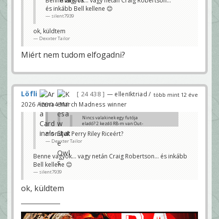
Benne vagyok... vagy netán Craig Robertson...
szívás
és inkább Bell kellene 😊
silent7939
silent7939
Ray Rice / Joique Bell?
Dexxter Tailor
ok, küldtem
Dexxter Tailor
Bármelyik jöhetne.... kit kellene?
silent7939
Miért nem tudom elfogadni?
mondjuk Perry Riley Riceért?
Dexxter Tailor
Löfli
24 438
— ellenIktriad /
több mint 12 éve
2026 Arena4 March Madness winner
Nincs valakinek egy futója
eladó? 2 kezdő RB-m van Out-
on... szívás
mondjuk Perry Riley Riceért?
silent7939
Dexxter Tailor
Ray Rice / Joique Bell?
Dexxter Tailor
Benne vagyok... vagy netán Craig Robertson... és inkább
Bell kellene 😊
Bármelyik jöhetne.... kit kellene?
silent7939
silent7939
ok, küldtem