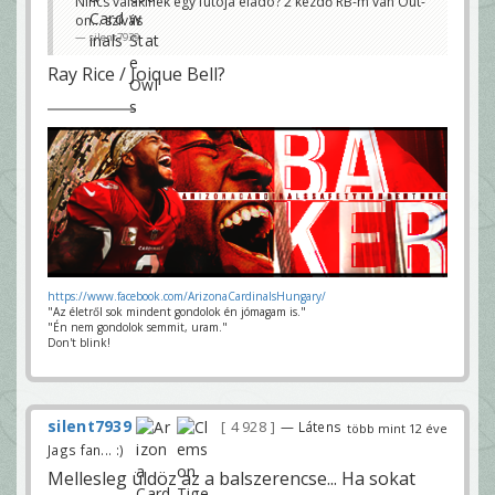
Nincs valakinek egy futója eladó? 2 kezdő RB-m van Out-
on... szívás
silent7939
Ray Rice / Joique Bell?
https://www.facebook.com/ArizonaCardinalsHungary/
"Az életről sok mindent gondolok én jómagam is."
"Én nem gondolok semmit, uram."
Don't blink!
silent7939
4 928
— Látens
több mint 12 éve
Jags fan... :)
Mellesleg üldöz az a balszerencse... Ha sokat