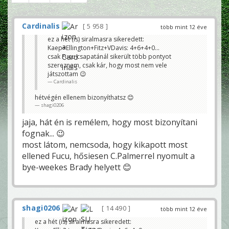
Cardinalis
5 958
több mint 12 éve
ez a hét (is) siralmasra sikeredett:
Kaep+Ellington+Fitz+VDavis: 4+6+4+0...
csak Fucu csapatánál sikerült több pontyot
szereznem, csak kár, hogy most nem vele
játszottam 😉
Cardinalis
hétvégén ellenem bizonyíthatsz 😊
shagi0206
jaja, hát én is remélem, hogy most bizonyítani
fognak... 😉
most látom, nemcsoda, hogy kikapott most
ellened Fucu, hősiesen C.Palmerrel nyomult a
bye-weekes Brady helyett 😊
shagi0206
14 490
több mint 12 éve
ez a hét (is) siralmasra sikeredett: