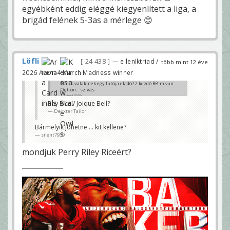
egyébként eddig eléggé kiegyenlített a liga, a
brigád felének 5-3as a mérlege 😊
Löfli
24 438
— ellenIktriad /
több mint 12 éve
2026 Arena4 March Madness winner
Nincs valakinek egy futója eladó? 2 kezdő RB-m van
Out-on... szívás
silent7939
Ray Rice / Joique Bell?
Dexxter Tailor
Bármelyik jöhetne.... kit kellene?
silent7939
mondjuk Perry Riley Riceért?