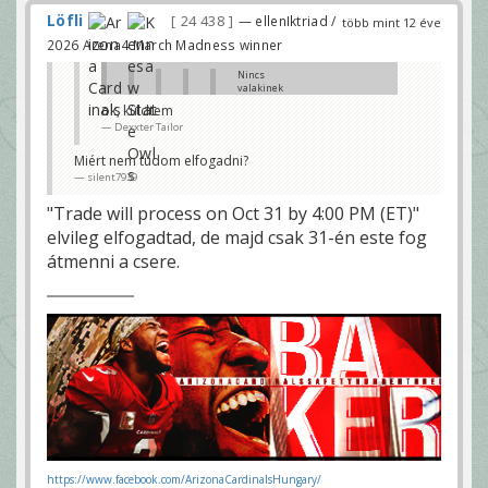
Löfli
24 438
— ellenIktriad /
több mint 12 éve
2026 Arena4 March Madness winner
Nincs
valakinek
egy futója
ok, küldtem
eladó? 2
Dexxter Tailor
kezdő RB-
m van
Out-on...
Miért nem tudom elfogadni?
szívás
silent7939
silent7939
Ray Rice / Joique Bell?
"Trade will process on Oct 31 by 4:00 PM (ET)"
Dexxter Tailor
elvileg elfogadtad, de majd csak 31-én este fog
Bármelyik jöhetne.... kit
átmenni a csere.
kellene?
silent7939
mondjuk Perry Riley Riceért?
Dexxter Tailor
Benne vagyok... vagy netán Craig Robertson... és
inkább Bell kellene 😊
silent7939
https://www.facebook.com/ArizonaCardinalsHungary/