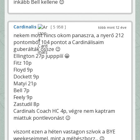
inkább Bell kellene 😊
Cardinalis
5 958
több mint 12 éve
nekem most nincs okom panaszra, a nyerő 212
pontomból 104 pontot a Cardinálisaim
guberálták össze 😉
Ellington 27p jupppííí 😀
Fitz 10p
Floyd 9p
Dockett 9p
Matyi 21p
Bell 7p
Feely 9p
Zastudil 8p
Cardinals Coach HC 4p, végre nem kaptram
miattuk pontlevonást 😉
viszont ezen a héten vastagon szívok a BYE
weekeseimmel, mint a méhészborz... 😉