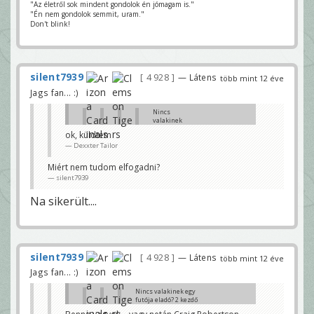
"Az életről sok mindent gondolok én jómagam is."
"Én nem gondolok semmit, uram."
Don't blink!
silent7939
4 928
— Látens
több mint 12 éve
Jags fan... :)
Nincs
valakinek
egy futója
ok, küldtem
eladó? 2
Dexxter Tailor
kezdő RB-
m van
Out-on...
Miért nem tudom elfogadni?
szívás
silent7939
silent7939
Ray Rice / Joique Bell?
Na sikerült....
Dexxter Tailor
Bármelyik jöhetne.... kit
kellene?
silent7939
silent7939
4 928
— Látens
több mint 12 éve
mondjuk Perry Riley Riceért?
Dexxter Tailor
Jags fan... :)
Benne vagyok... vagy netán Craig Robertson... és
Nincs valakinek egy
inkább Bell kellene 😊
futója eladó? 2 kezdő
silent7939
RB-m van Out-on...