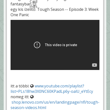
fantasyban 😊
egy kis ízelítő: Tough Season -- Episode 3: Week
One Panic
itt a többi:
www.youtube.com/playlist?
list=PLs18hw3X0NC60KPadLp6y-oalU_eYtEcy
nomeg itt:
shop.lenovo.com/us/en/landingpage/nfl/tough-
season-videos.html