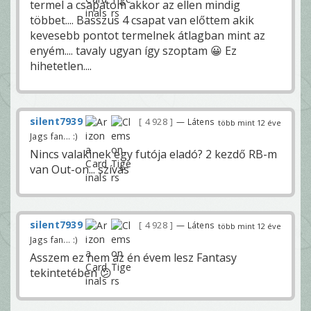
termel a csapatom akkor az ellen mindig
többet.... Basszus 4 csapat van előttem akik
kevesebb pontot termelnek átlagban mint az
enyém.... tavaly ugyan így szoptam 😀 Ez
hihetetlen....
silent7939
4 928
— Látens
több mint 12 éve
Jags fan... :)
Nincs valakinek egy futója eladó? 2 kezdő RB-m
van Out-on... szívás
silent7939
4 928
— Látens
több mint 12 éve
Jags fan... :)
Asszem ez nem az én évem lesz Fantasy
tekintetében 😕