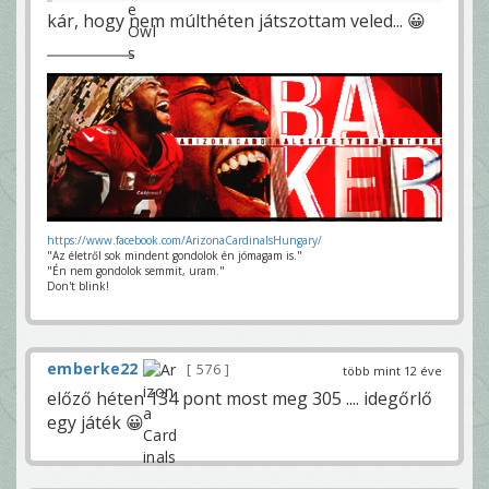
kár, hogy nem múlthéten játszottam veled... 😀
https://www.facebook.com/ArizonaCardinalsHungary/
"Az életről sok mindent gondolok én jómagam is."
"Én nem gondolok semmit, uram."
Don't blink!
emberke22
576
több mint 12 éve
előző héten 134 pont most meg 305 .... idegőrlő
egy játék 😀