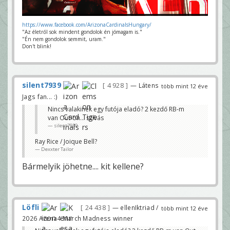
https://www.facebook.com/ArizonaCardinalsHungary/
"Az életről sok mindent gondolok én jómagam is."
"Én nem gondolok semmit, uram."
Don't blink!
silent7939
4 928
— Látens
több mint 12 éve
Jags fan... :)
Nincs valakinek egy futója eladó? 2 kezdő RB-m
van Out-on... szívás
silent7939
Ray Rice / Joique Bell?
Dexxter Tailor
Bármelyik jöhetne.... kit kellene?
Löfli
24 438
— ellenIktriad /
több mint 12 éve
2026 Arena4 March Madness winner