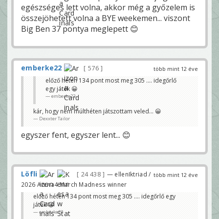
egészséges lett volna, akkor még a győzelem is
összejöhetett volna a BYE weekemen... viszont
Big Ben 37 pontya meglepett 😊
emberke22
576
több mint 12 éve
előző héten 134 pont most meg 305 .... idegőrlő
egy játék 😀
emberke22
kár, hogy nem múlthéten játszottam veled... 😀
Dexxter Tailor
egyszer fent, egyszer lent... 😊
Löfli
24 438
— ellenIktriad /
több mint 12 éve
2026 Arena4 March Madness winner
előző héten 134 pont most meg 305 .... idegőrlő egy
játék 😀
emberke22