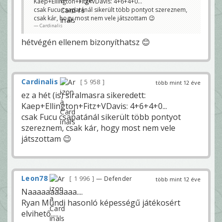
Kaep+Ellington+Fitz+VDavis: 4+6+4+0...
csak Fucu csapatánál sikerült több pontyot szereznem,
csak kár, hogy most nem vele játszottam 😉
Cardinalis
hétvégén ellenem bizonyíthatsz 😊
Cardinalis
5 958
több mint 12 éve
ez a hét (is) siralmasra sikeredett:
Kaep+Ellington+Fitz+VDavis: 4+6+4+0...
csak Fucu csapatánál sikerült több pontyot
szereznem, csak kár, hogy most nem vele
játszottam 😉
Leon78
1 996
— Defender
több mint 12 éve
Naaaaaaaaaaa....
Ryan Mundi hasonló képességű játékosért
elvihető.....