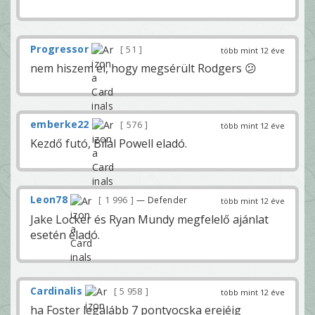
Progressor
51
több mint 12 éve
nem hiszem el, hogy megsérült Rodgers 😕
emberke22
576
több mint 12 éve
Kezdő futó, Bilal Powell eladó.
Leon78
1 996
— Defender
több mint 12 éve
Jake Locker és Ryan Mundy megfelelő ajánlat
esetén eladó.
Cardinalis
5 958
több mint 12 éve
ha Foster legalább 7 pontyocska erejéig