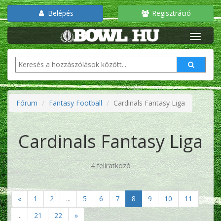
Belépés
Regisztráció
Fórum
Fantasy Football
Cardinals Fantasy Liga
Cardinals Fantasy Liga
4 feliratkozó
«
1
2
...
5
6
7
8
9
10
11
...
21
22
»