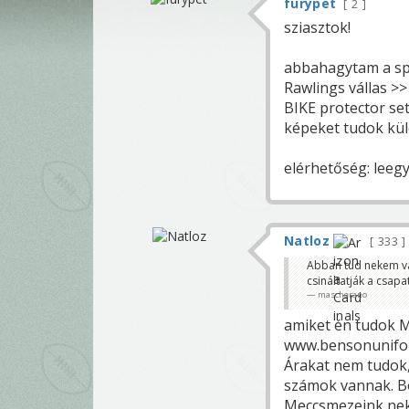
furypet
2
sziasztok!
abbahagytam a spor
Rawlings vállas >>
BIKE protector set
képeket tudok kül
elérhetőség: leeg
Natloz
333
Abban tud nekem val
csináltatják a csap
mascherano
amiket én tudok 
www.bensonunifo
Árakat nem tudok,
számok vannak. B
Meccsmezeink nekü