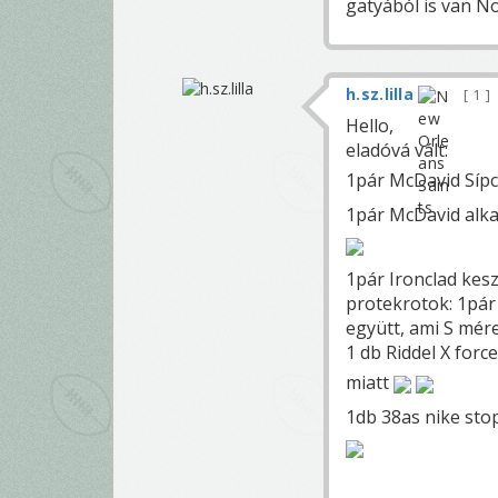
gatyából is van N
h.sz.lilla
1
Hello,
eladóvá vált:
1pár McDavid Síp
1pár McDavid alk
1pár Ironclad kesz
protekrotok: 1pár
együtt, ami S mér
1 db Riddel X forc
miatt
1db 38as nike stop