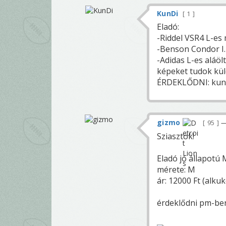
KunDi
1
Eladó:
-Riddel VSR4 L-es m
-Benson Condor I. 
-Adidas L-es aláöl
képeket tudok kül
ÉRDEKLŐDNI: kund
gizmo
95
—
Sziasztok!
Eladó jó állapotú
mérete: M
ár: 12000 Ft (alku
érdeklődni pm-be