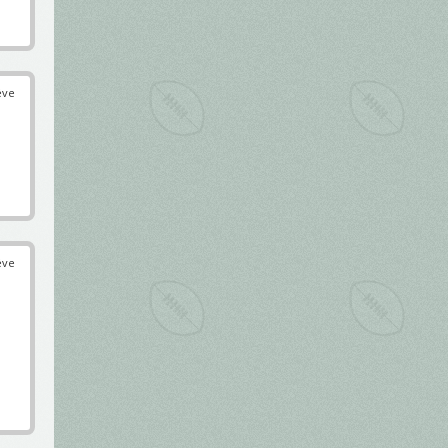
éve
éve