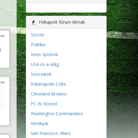
Felkapott fórum témák
Soccer
éve
Politika
l
Vizes Sportok
USA és a világ
Sorozatok
éve
Indianapolis Colts
Cleveland Browns
PC és Konzol
Washington Commanders
Kerékpár
San Francisco 49ers