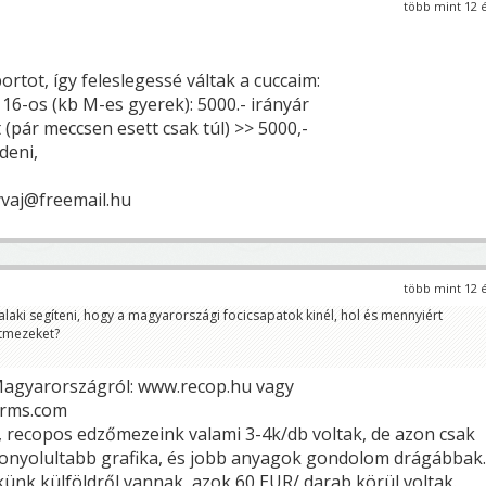
több mint 12 
tot, így feleslegessé váltak a cuccaim:
 16-os (kb M-es gyerek): 5000.- irányár
 (pár meccsen esett csak túl) >> 5000,-
deni,
yvaj@freemail.hu
több mint 12 
aki segíteni, hogy a magyarországi focicsapatok kinél, hol és mennyiért
atmezeket?
Magyarországról: www.recop.hu vagy
rms.com
 recopos edzőmezeink valami 3-4k/db voltak, de azon csak
onyolultabb grafika, és jobb anyagok gondolom drágábbak.
nk külföldről vannak, azok 60 EUR/ darab körül voltak.