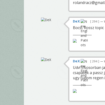
rolandracz@gmail.
DeX
294
— 
Bocsi. Rossz topic
DeX
294
— 
Udv! Elsosorban j
csapatok a passz j
ugy tudom regen i