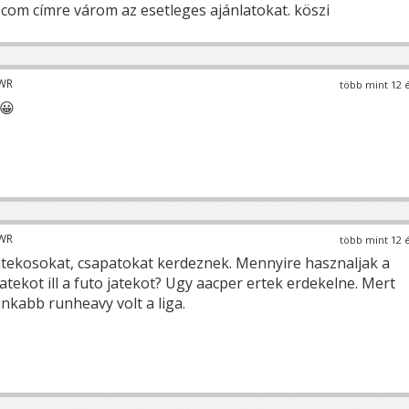
com címre várom az esetleges ajánlatokat. köszi
WR
több mint 12 
 😀
WR
több mint 12 
atekosokat, csapatokat kerdeznek. Mennyire hasznaljak a
atekot ill a futo jatekot? Ugy aacper ertek erdekelne. Mert
nkabb runheavy volt a liga.