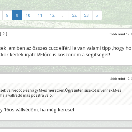
8
9
10
11
12
...
52
53
»
2
több mint 12 
ek ,amiben az összes cucc elfér.Ha van valami tipp ,hogy ho
akkor kérlek írjatok!Előre is köszönöm a segítséget!
több mint 12 
sek vállvédőt S-es,vagy M-es méretben.Úgyszintén sisakot is vennék,M-es
ha a vállvédő más posztra való.
y 16os vállvédőm, ha még keresel