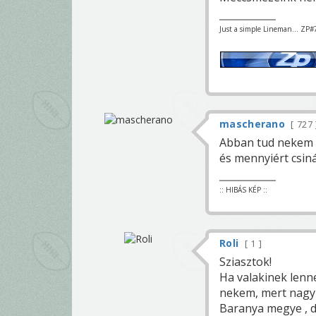
Just a simple Lineman... ZP#
mascherano
727
Abban tud nekem v
és mennyiért csin
:: HIBÁS KÉP ::
Roli
1
Sziasztok!
Ha valakinek lenne
nekem, mert nagy
Baranya megye , 