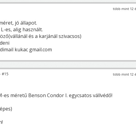
több mint 12 
éret, jó állapot.
L-es, alig használt.
töző(vállánál és a karjánál szivacsos)
deni
imail kukac gmail.com
 #15
több mint 12 
 M-es méretű Benson Condor I. egycsatos vállvédő!
képes)
n!