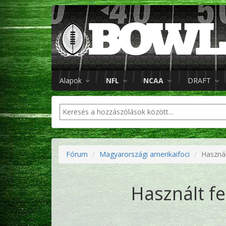
Alapok
NFL
NCAA
DRAFT
Fórum
Magyarországi amerikaifoci
Használ
Használt fe