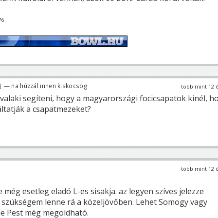
76
— na húzzál innen kisköcsög
több mint 12 
alaki segíteni, hogy a magyarországi focicsapatok kinél, ho
áltatják a csapatmezeket?
több mint 12 
 még esetleg eladó L-es sisakja. az legyen szíves jelezze
 szükségem lenne rá a közeljövőben. Lehet Somogy vagy
de Pest még megoldható.