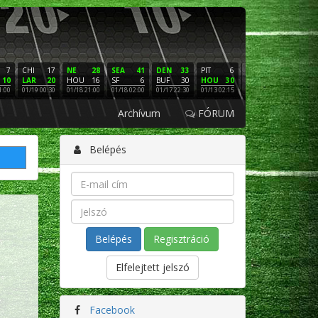
7
CHI
17
NE
28
SEA
41
DEN
33
PIT
6
NE
16
PHI
10
LAR
20
HOU
16
SF
6
BUF
30
HOU
30
LAC
3
SF
1:00
01/19 00:30
01/18 21:00
01/18 02:00
01/17 22:30
01/13 02:15
01/12 02:00
01/11 22:
Archívum
FÓRUM
Belépés
Regisztráció
Elfelejtett jelszó
Facebook