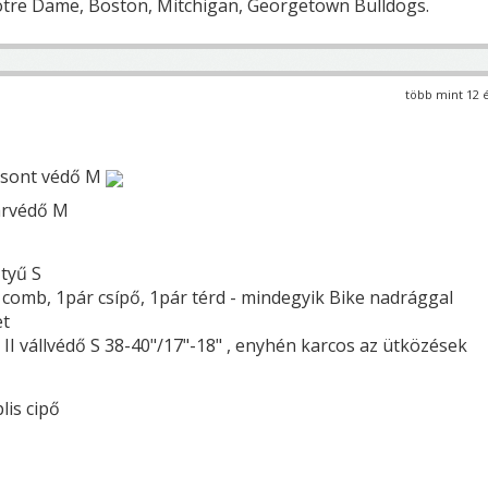
otre Dame, Boston, Mitchigan, Georgetown Bulldogs.
több mint 12 
csont védő M
arvédő M
tyű S
 comb, 1pár csípő, 1pár térd - mindegyik Bike nadrággal
et
e II vállvédő S 38-40"/17"-18" , enyhén karcos az ütközések
lis cipő