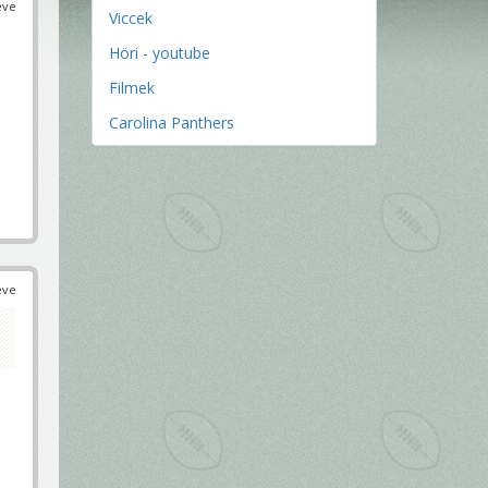
éve
Viccek
Höri - youtube
Filmek
Carolina Panthers
éve