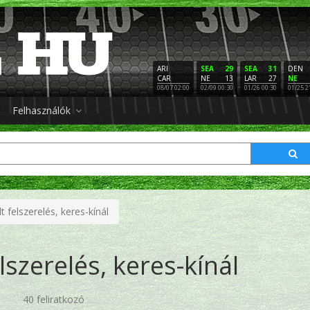
ARI
SEA
29
SEA
31
DEN
CAR
NE
13
LAR
27
NE
08/07 02:00
02/09 00:30
01/26 00:30
01/25 2
Felhasználók
t felszerelés, keres-kínál
lszerelés, keres-kínál
40 feliratkozó