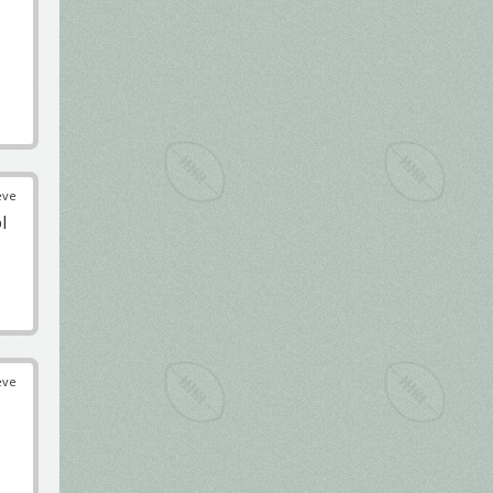
éve
l
éve