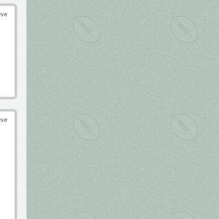
éve
éve