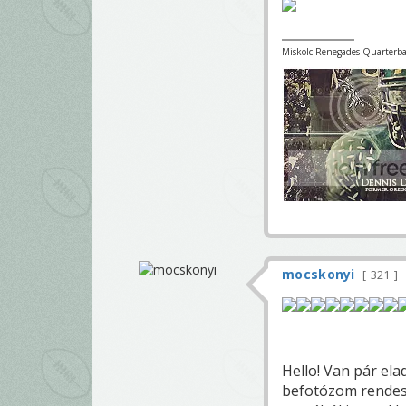
Miskolc Renegades Quarterba
mocskonyi
321
Hello! Van pár ela
befotózom rendese