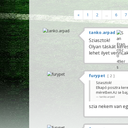
«
1
2
...
6
7
tanko.arpad
Sziasztok!
Olyan táskát keres
lehet ilyet venni,
furypet
2
Sziasztok!
Elkapó posztra kere
méretben.Az se baj,
tanko.arpad
szia nekem van eg