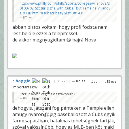
http://www.philly.com/philly/sports/colleges/villanova/2
0100702_Szczur_signs_with_Cubs__but_remains_Villanov
a_s_QB.html?&subscribe=y&listID=1431
JJ Tiller
abban biztos voltam, hogy profi focista nem
lesz belőle ezzel a felépítéssel.
de akkor megnyugidtam 😊 hajrá Nova
r.baggio
65 225
— no es
több mint 15 éve
importante
Szczur akkor végülis visszavonult ?
Höri
dehogyis, játszani fog pénteken a Temple ellen
amúgy nyáron főleg baseballozott a Cubs egyik
farmcsapatában, hatalmas tehetségnek tartják,
szóval valószínűbb, hogy az MLB-ben köt majd