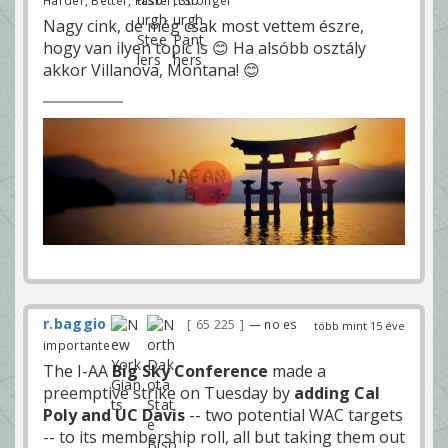
Nagy cink, de még csak most vettem észre,
hogy van ilyen topic is 😊 Ha alsóbb osztály
akkor Villanova, Montana! 😊
r.baggio
65 225
— no es
több mint 15 éve
importante
The I-AA
Big Sky Conference
made a
preemptive strike on Tuesday by
adding Cal
Poly and UC Davis
-- two potential WAC targets
-- to its membership roll, all but taking them out