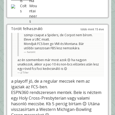
Törölt felhasználó
több mint 15 éve
szimpi csapat a Spiders, de Corpot nem bírom.
Eleve a U$C miatt.
Mondjuk FCS-ben go VMI és Montana. Bár
utóbbi sanszosan FBS lesz nemsokára.
haromt
az én szememben már most azok 😊 ha nagyon
unatkozok, akkor a pac-10 és non-bcs előzetes után lesz
egy rövid fcs foci kedvcsináló is 😊
JJ Tiller
a playoff jó, de a regular meccsek nem az
igaziak az FCS-ben.
ESPN360 rendszeresen mentek. Bele is néztem
egy Holy Cross-Presbyterian vagy valami
hasonló meccsbe. Kb 5 percig bírtam 😊 Utána
visszasírtam a Western Michigan-Bowling
Green meccseket 😛