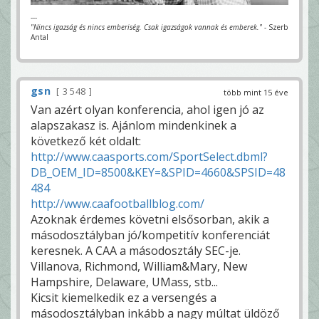
---
"Nincs igazság és nincs emberiség. Csak igazságok vannak és emberek."
- Szerb
Antal
gsn
3 548
több mint 15 éve
Van azért olyan konferencia, ahol igen jó az
alapszakasz is. Ajánlom mindenkinek a
következő két oldalt:
http://www.caasports.com/SportSelect.dbml?
DB_OEM_ID=8500&KEY=&SPID=4660&SPSID=48
484
http://www.caafootballblog.com/
Azoknak érdemes követni elsősorban, akik a
másodosztályban jó/kompetitív konferenciát
keresnek. A CAA a másodosztály SEC-je.
Villanova, Richmond, William&Mary, New
Hampshire, Delaware, UMass, stb...
Kicsit kiemelkedik ez a versengés a
másodosztályban inkább a nagy múltat üldöző