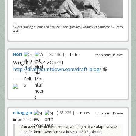
---
"Nincs igazság és nincs emberiség. Csak igazságok vannak és emberek."
- Szerb
Antal
Höri
32 136
— bútor
több mint 15 éve
Wright is ír SZÍZÖRről
http://draftcountdown.com/draft-blog/
😀
r.baggio
65 225
— no es
több mint 15 éve
importante
Van azért olyan konferencia, ahol igen jó az alapszakasz
is. Ajánlom mindenkinek a következő két oldalt: