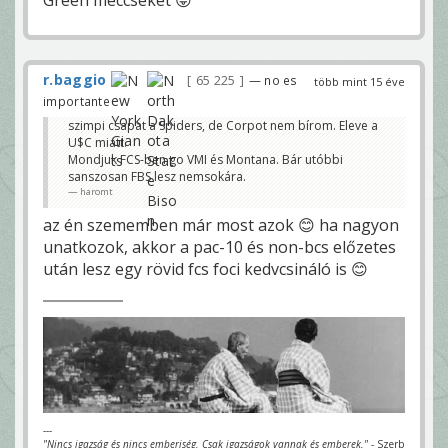
r.baggio
65 225
— no es
több mint 15 éve
importante
szimpi csapat a Spiders, de Corpot nem bírom. Eleve a
U$C miatt.
Mondjuk FCS-ben go VMI és Montana. Bár utóbbi
sanszosan FBS lesz nemsokára.
haromt
az én szememben már most azok 😊 ha nagyon
unatkozok, akkor a pac-10 és non-bcs előzetes
után lesz egy rövid fcs foci kedvcsináló is 😊
---
"Nincs igazság és nincs emberiség. Csak igazságok vannak és emberek."
- Szerb