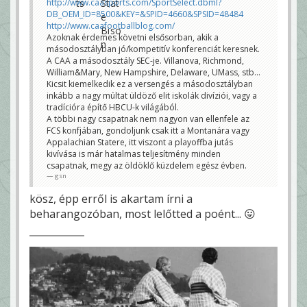
http://www.caasports.com/SportSelect.dbml?
DB_OEM_ID=8500&KEY=&SPID=4660&SPSID=48484
http://www.caafootballblog.com/
Azoknak érdemes követni elsősorban, akik a
másodosztályban jó/kompetitív konferenciát keresnek.
A CAA a másodosztály SEC-je. Villanova, Richmond,
William&Mary, New Hampshire, Delaware, UMass, stb...
Kicsit kiemelkedik ez a versengés a másodosztályban
inkább a nagy múltat üldöző elit iskolák divíziói, vagy a
tradícióra építő HBCU-k világából.
A többi nagy csapatnak nem nagyon van ellenfele az
FCS konfjában, gondoljunk csak itt a Montanára vagy
Appalachian Statere, itt viszont a playoffba jutás
kivívása is már hatalmas teljesítmény minden
csapatnak, megy az öldöklő küzdelem egész évben.
gsn
kösz, épp erről is akartam írni a
beharangozóban, most lelőtted a poént... 😛