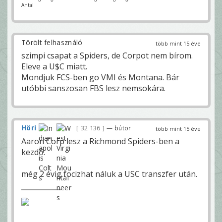
Antal
Törölt felhasználó
több mint 15 éve
szimpi csapat a Spiders, de Corpot nem bírom.
Eleve a U$C miatt.
Mondjuk FCS-ben go VMI és Montana. Bár
utóbbi sanszosan FBS lesz nemsokára.
Höri
32 136
— bútor
több mint 15 éve
Aaron Corp lesz a Richmond Spiders-ben a
kezdő.
még 2 évig focizhat náluk a USC transzfer után.