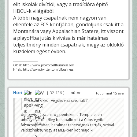
elit iskolák divíziói, vagy a tradícióra építő
HBCU-k világából.
A többi nagy csapatnak nem nagyon van
ellenfele az FCS konfjában, gondoljunk csak itt a
Montanára vagy Appalachian Statere, itt viszont
a playoffba jutás kivívása is már hatalmas
teljesítmény minden csapatnak, megy az öldöklő
küzdelem egész évben.
Oldal: http://www.profootballbusiness.com
Hírek: http://www.twitter.com/pfbusiness
Höri
32 136
— bútor
több mint 15 éve
Szczur akkor végülis visszavonult ?
Höri
dehogyis, játszani fog pénteken a Temple ellen
amúgy nyáron főleg baseballozott a Cubs egyik
farmcsapatában, hatalmas tehetségnek tartják, szóval
valószínűbb, hogy az MLB-ben köt majd ki