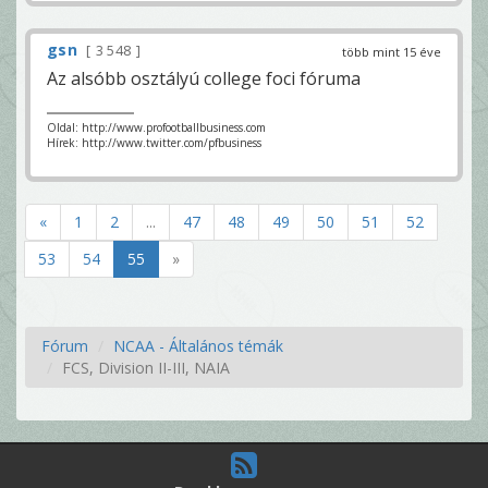
gsn
3 548
több mint 15 éve
Az alsóbb osztályú college foci fóruma
Oldal: http://www.profootballbusiness.com
Hírek: http://www.twitter.com/pfbusiness
«
1
2
...
47
48
49
50
51
52
53
54
55
»
Fórum
NCAA - Általános témák
FCS, Division II-III, NAIA