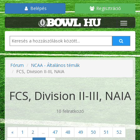
Belépés
Regisztráció
Fórum
NCAA - Általános témák
FCS, Division II-III, NAIA
FCS, Division II-III, NAIA
10 feliratkozó
«
1
2
...
47
48
49
50
51
52