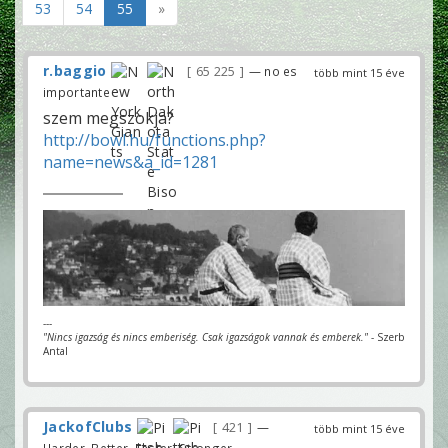
53
54
55
»
r.baggio
65 225
— no es
több mint 15 éve
importante
szem megszokja?
http://bowl.hu/functions.php?
name=news&a_id=1281
---
"Nincs igazság és nincs emberiség. Csak igazságok vannak és emberek."
- Szerb
Antal
JackofClubs
421
—
több mint 15 éve
Harder, Better, Faster, Stronger