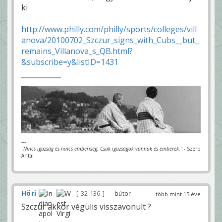
ki
http://www.philly.com/philly/sports/colleges/vill
anova/20100702_Szczur_signs_with_Cubs__but_
remains_Villanova_s_QB.html?
&subscribe=y&listID=1431
---
"Nincs igazság és nincs emberiség. Csak igazságok vannak és emberek."
- Szerb
Antal
Höri
32 136
— bútor
több mint 15 éve
Szczur akkor végülis visszavonult ?