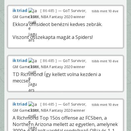
iktriad
86 485
— GoT Survivor,
több mint 10 éve
GM Game 2018, NBA Fantasy 2020 winner
Ekkora offisideot benézni kedves zebrák.
Viszont összekapta magát a Spiders!
iktriad
86 485
— GoT Survivor,
több mint 10 éve
GM Game 2018, NBA Fantasy 2020 winner
TD Richmond! Így kellett volna kezdeni a
meccset.
iktriad
86 485
— GoT Survivor,
több mint 10 éve
GM Game 2018, NBA Fantasy 2020 winner
A Richmond Top 15ös offense az FCSben, a
Northern Arizona mellett az egyetlen, amelynek
3000+ passzolt yarddal rendelkező QBja és 1-1