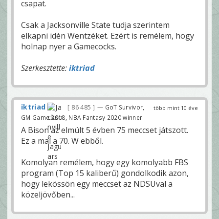
csapat.
Csak a Jacksonville State tudja szerintem
elkapni idén Wentzéket. Ezért is remélem, hogy
holnap nyer a Gamecocks.
Szerkesztette:
iktriad
iktriad
86 485
— GoT Survivor,
több mint 10 éve
GM Game 2018, NBA Fantasy 2020 winner
A Bison az elmúlt 5 évben 75 meccset játszott.
Ez a mai a 70. W ebből.
Komolyan remélem, hogy egy komolyabb FBS
program (Top 15 kaliberű) gondolkodik azon,
hogy lekössön egy meccset az NDSUval a
közeljövőben...