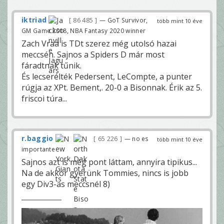
iktriad
86 485
— GoT Survivor,
több mint 10 éve
GM Game 2018, NBA Fantasy 2020 winner
Zach Vraa is TDt szerez még utolsó hazai
meccsén. Sajnos a Spiders D már most
fáradtnak tűnik.
És lecserélték Pedersent, LeCompte, a punter
rúgja az XPt. Bement,. 20-0 a Bisonnak. Érik az 5.
friscoi túra...
r.baggio
65 226
— no es
több mint 10 éve
importante
Sajnos azt is még pont láttam, annyira tipikus...
Na de akkor gyerünk Tommies, nincs is jobb
egy Div3-as meccsnél 8)