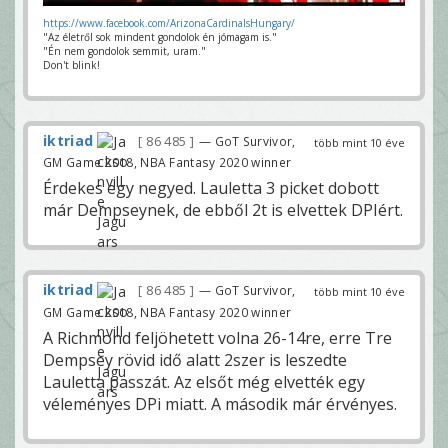
https://www.facebook.com/ArizonaCardinalsHungary/
"Az életről sok mindent gondolok én jómagam is."
"Én nem gondolok semmit, uram."
Don't blink!
iktriad
86 485
— GoT Survivor,
több mint 10 éve
GM Game 2018, NBA Fantasy 2020 winner
Érdekes egy negyed. Lauletta 3 picket dobott
már Dempseynek, de ebből 2t is elvettek DPIért.
iktriad
86 485
— GoT Survivor,
több mint 10 éve
GM Game 2018, NBA Fantasy 2020 winner
A Richmond feljöhetett volna 26-14re, erre Tre
Dempsey rövid idő alatt 2szer is leszedte
Lauletta passzát. Az elsőt még elvették egy
véleményes DPi miatt. A második már érvényes.