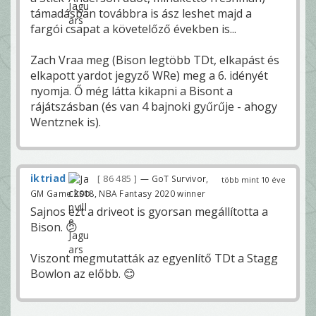
támadásban továbbra is ász leshet majd a
fargói csapat a követelőző években is...
Zach Vraa meg (Bison legtöbb TDt, elkapást és
elkapott yardot jegyző WRe) meg a 6. idényét
nyomja. Ő még látta kikapni a Bisont a
rájátszásban (és van 4 bajnoki gyűrűje - ahogy
Wentznek is).
iktriad
86 485
— GoT Survivor,
több mint 10 éve
GM Game 2018, NBA Fantasy 2020 winner
Sajnos ezt a driveot is gyorsan megállította a
Bison. 😕
Viszont megmutatták az egyenlítő TDt a Stagg
Bowlon az előbb. 😊