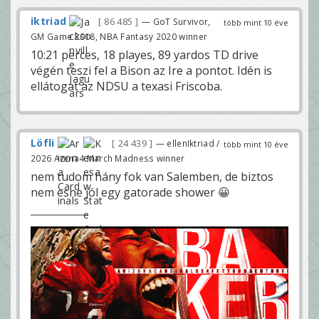
iktriad
86 485
— GoT Survivor,
több mint 10 éve
GM Game 2018, NBA Fantasy 2020 winner
10:21 perces, 18 playes, 89 yardos TD drive
végén teszi fel a Bison az Ire a pontot. Idén is
ellátogat az NDSU a texasi Friscoba.
Löfli
24 439
— ellenIktriad /
több mint 10 éve
2026 Arena4 March Madness winner
nem tudom hány fok van Salemben, de biztos
nem esne jól egy gatorade shower 😀