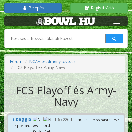
Belépés
Regisztráció
Fórum
NCAA eredménykövetés
FCS Playoff és Army-Navy
FCS Playoff és Army-
Navy
r.baggio
65 226
— no es
több mint 10 éve
importante