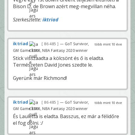
Bison D, de Brown azért meg-megvillan néha.
Szerkesztette:
iktriad
iktriad
86 485
— GoT Survivor,
több mint 10 éve
GM Game 2018, NBA Fantasy 2020 winner
Stick visszaadta a kölcsönt és ő is eladta.
Természeten David Jones szedte le.
Gyerünk már Richmond!
iktriad
86 485
— GoT Survivor,
több mint 10 éve
GM Game 2018, NBA Fantasy 2020 winner
És Lauletta is eladta. Basszus, ez már a félidőre
el fog dőlni. :/