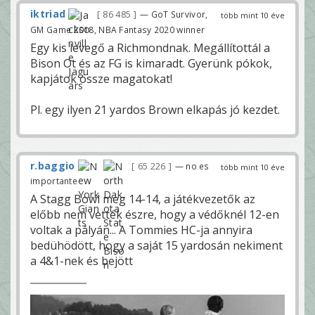
iktriad
86 485
— GoT Survivor,
több mint 10 éve
GM Game 2018, NBA Fantasy 2020 winner
Egy kis levegő a Richmondnak. Megállítottál a
Bison Ot és az FG is kimaradt. Gyerünk pókok,
kapjátok össze magatokat!
Pl. egy ilyen 21 yardos Brown elkapás jó kezdet.
r.baggio
65 226
— no es
több mint 10 éve
importante
A Stagg Bowl meg 14-14, a játékvezetők az
előbb nem vették észre, hogy a védőknél 12-en
voltak a pályán... A Tommies HC-ja annyira
bedühödött, hogy a saját 15 yardosán nekiment
a 4&1-nek és bejött