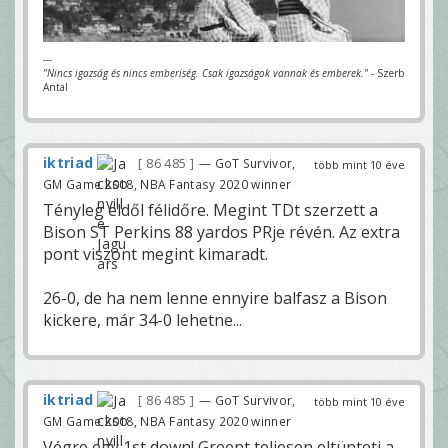
---
"Nincs igazság és nincs emberiség. Csak igazságok vannak és emberek."
- Szerb
Antal
iktriad
86 485
— GoT Survivor,
több mint 10 éve
GM Game 2018, NBA Fantasy 2020 winner
Tényleg eldől félidőre. Megint TDt szerzett a
Bison ST Perkins 88 yardos PRje révén. Az extra
pont viszont megint kimaradt.
26-0, de ha nem lenne ennyire balfasz a Bison
kickere, már 34-0 lehetne...
iktriad
86 485
— GoT Survivor,
több mint 10 éve
GM Game 2018, NBA Fantasy 2020 winner
Végre egy 1st down! Greent teljesen eltünteti a