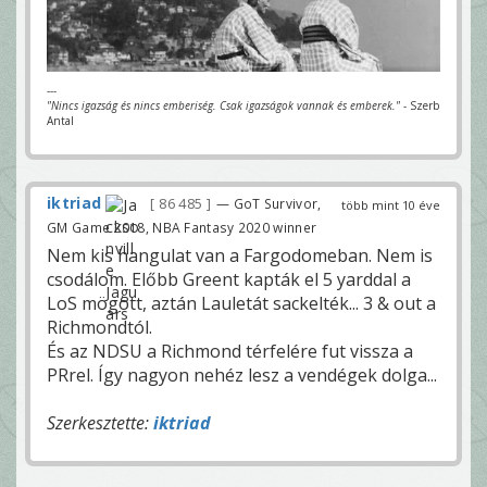
---
"Nincs igazság és nincs emberiség. Csak igazságok vannak és emberek."
- Szerb
Antal
iktriad
86 485
— GoT Survivor,
több mint 10 éve
GM Game 2018, NBA Fantasy 2020 winner
Nem kis hangulat van a Fargodomeban. Nem is
csodálom. Előbb Greent kapták el 5 yarddal a
LoS mögött, aztán Lauletát sackelték... 3 & out a
Richmondtól.
És az NDSU a Richmond térfelére fut vissza a
PRrel. Így nagyon nehéz lesz a vendégek dolga...
Szerkesztette:
iktriad