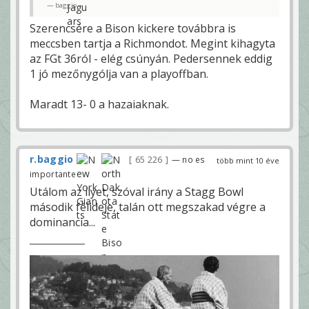
baggio
Szerencsére a Bison kickere továbbra is
meccsben tartja a Richmondot. Megint kihagyta
az FGt 36ról - elég csúnyán. Pedersennek eddig
1 jó mezőnygólja van a playoffban.
Maradt 13- 0 a hazaiaknak.
r.baggio
65 226
— no es
több mint 10 éve
importante
Utálom az ilyet, szóval irány a Stagg Bowl
második félideje, talán ott megszakad végre a
dominancia...