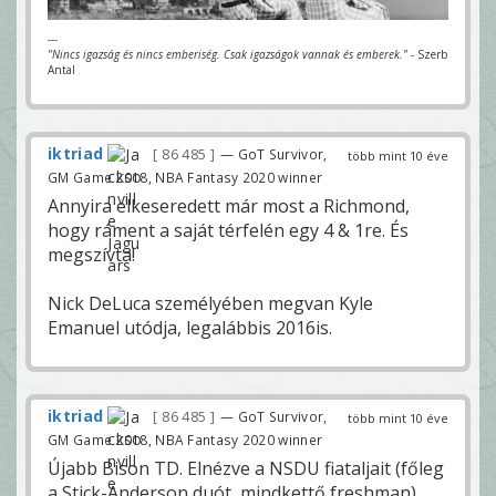
---
"Nincs igazság és nincs emberiség. Csak igazságok vannak és emberek."
- Szerb
Antal
iktriad
86 485
— GoT Survivor,
több mint 10 éve
GM Game 2018, NBA Fantasy 2020 winner
Annyira elkeseredett már most a Richmond,
hogy ráment a saját térfelén egy 4 & 1re. És
megszívta!
Nick DeLuca személyében megvan Kyle
Emanuel utódja, legalábbis 2016is.
iktriad
86 485
— GoT Survivor,
több mint 10 éve
GM Game 2018, NBA Fantasy 2020 winner
Újabb Bison TD. Elnézve a NSDU fiataljait (főleg
a Stick-Anderson duót, mindkettő freshman)