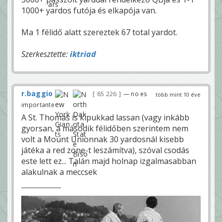
1000+ yardos futója és elkapója van.
Ma 1 félidő alatt szereztek 67 total yardot.
Szerkesztette:
iktriad
r.baggio
65 226
— no es
több mint 10 éve
importante
A St. Thomas is kipukkad lassan (vagy inkább
gyorsan, a második félidőben szerintem nem
volt a Mount Unionnak 30 yardosnál kisebb
játéka a red zone-t leszámítva), szóval csodás
este lett ez... Talán majd holnap izgalmasabban
alakulnak a meccsek