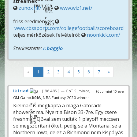
streamek
zunox.hk/
vagy
www.wiz1.net/
friss eredmények:
www.cbssports.com/collegefootball/scoreboard
teljes mérkőzések felvételről:
noonkick.com/
Szerkesztette:
r.baggio
«
1
2
3
4
5
6
7
»
iktriad
86 485
— GoT Survivor,
több mint 10 éve
GM Game 2018, NBA Fantasy 2020 winner
Kielman is megkapta a maga Gatorade
showerét ma. Nyert a Bison 33-7re. Egy csere
freshman QBval sem tudták 1 playoff meccsen
se megszorítani őket, pedig se a Montana, se a
Northern Iowa, de ez a Richmond nem kispályás