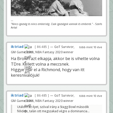
---
"Nincs igazság és nincs emberiség. Csak igazságok vannak és emberek."
- Szerb
Antal
iktriad
86 485
— GoT Survivor,
több mint 10 éve
GM Game 2018, NBA Fantasy 2020 winner
Ha Brown azt elkapja, akkor be is vihette volna
TDre. Kellett volna a meccsnek.
Higgye már el a Richmond, hogy van itt
keresnivalójuk!
iktriad
86 485
— GoT Survivor,
több mint 10 éve
GM Game 2018, NBA Fantasy 2020 winner
Utálom az ilyet, szóval irány a Stagg Bowl második
félideje, talán ott megszakad végre a dominancia...