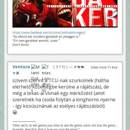
https://www.facebook.com/ArizonaCardinalsHungary/
"Az életről sok mindent gondolok én jómagam is."
"Én nem gondolok semmit, uram."
Don't blink!
Ventura
9 715
— 🏈🐬🐂
több mint 11 éve
🤘🏽
szívem szerint a TCU-nak szurkolnék (hátha
elérhető közelségbe kerülne a rájátszás), de
még a texas-al vívnak egy mérkőzést (amit
szeretnék ha csoda folytán a longhorns nyerne
- így kicsúsznának az esélyes rájátszásból)
😀
“Uhm, we’re, to win games you have to win the game, umm, not lose the game…
honestly. And that, that is how you lose the game.”