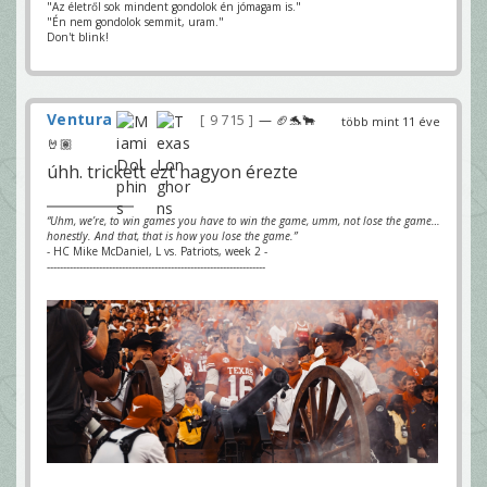
"Az életről sok mindent gondolok én jómagam is."
"Én nem gondolok semmit, uram."
Don't blink!
Ventura
9 715
— 🏈🐬🐂
több mint 11 éve
🤘🏽
úhh. trickett ezt nagyon érezte
“Uhm, we’re, to win games you have to win the game, umm, not lose the game…
honestly. And that, that is how you lose the game.”
- HC Mike McDaniel, L vs. Patriots, week 2 -
-------------------------------------------------------------------