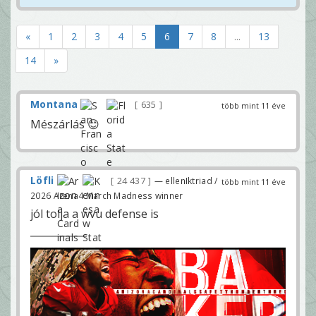
«
1
2
3
4
5
6
7
8
...
13
14
»
Montana
635
több mint 11 éve
Mészárlás 😊
Löfli
24 437
— ellenIktriad /
több mint 11 éve
2026 Arena4 March Madness winner
jól tolja a wvu defense is