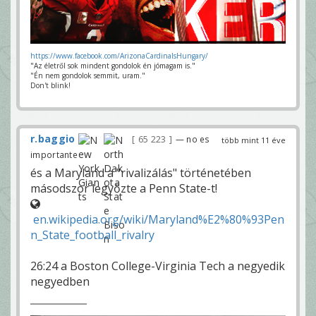
https://www.facebook.com/ArizonaCardinalsHungary/
"Az életről sok mindent gondolok én jómagam is."
"Én nem gondolok semmit, uram."
Don't blink!
r.baggio
65 223
— no es
több mint 11 éve
importante
és a Maryland a "rivalizálás" történetében
másodszor legyőzte a Penn State-t!
en.wikipedia.org/wiki/Maryland%E2%80%93Pen
n_State_football_rivalry
26:24 a Boston College-Virginia Tech a negyedik
negyedben