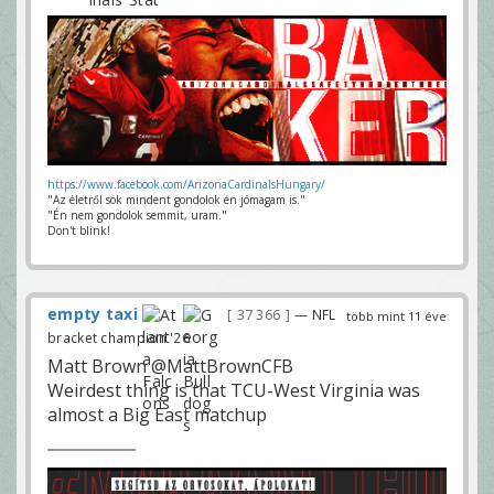
https://www.facebook.com/ArizonaCardinalsHungary/
"Az életről sok mindent gondolok én jómagam is."
"Én nem gondolok semmit, uram."
Don't blink!
empty taxi
37 366
— NFL
több mint 11 éve
bracket champion '26
Matt Brown @MattBrownCFB
Weirdest thing is that TCU-West Virginia was
almost a Big East matchup