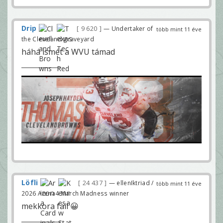
Drip
9 620
— Undertaker of
több mint 11 éve
the Cleveland graveyard
háhá ismét a WVU támad
Löfli
24 437
— ellenIktriad /
több mint 11 éve
2026 Arena4 March Madness winner
mekkora fail 😀