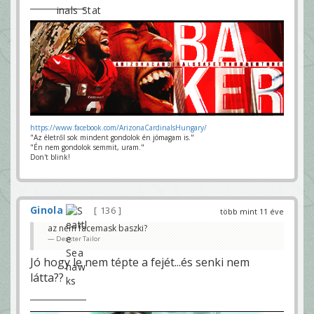
https://www.facebook.com/ArizonaCardinalsHungary/
"Az életről sok mindent gondolok én jómagam is."
"Én nem gondolok semmit, uram."
Don't blink!
Ginola
136
több mint 11 éve
az nem facemask baszki?
Dexxter Tailor
Jó hogy le nem tépte a fejét...és senki nem
látta??