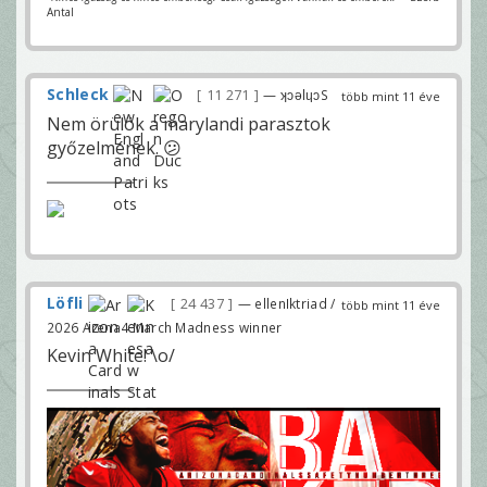
Antal
Schleck
11 271
— ʞɔǝlɥɔS
több mint 11 éve
Nem örülök a marylandi parasztok
győzelmének. 😕
Löfli
24 437
— ellenIktriad /
több mint 11 éve
2026 Arena4 March Madness winner
Kevin White! \o/