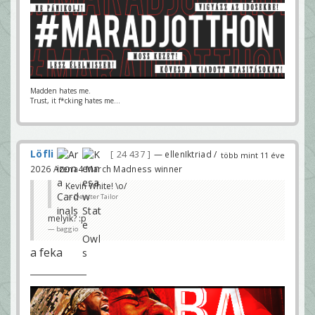
Madden hates me.
Trust, it f*cking hates me...
Löfli
24 437
— ellenIktriad /
több mint 11 éve
2026 Arena4 March Madness winner
Kevin White! \o/
Dexxter Tailor
melyik? :p
baggio
a feka