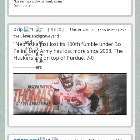
"Én nem gondolok semmit, uram."
Don't blink!
Drip
9 620
— Undertaker of
több mint 11 éve
the Cleveland graveyard
"Nebraska just lost its 100th fumble under Bo
Pelini, only Army has lost more since 2008. The
Huskers are on top of Purdue, 7-0."
empty taxi
— NFL