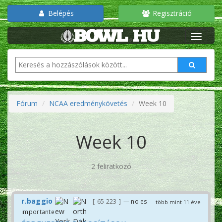
Belépés
Regisztráció
Fórum
NCAA eredménykövetés
Week 10
Week 10
2 feliratkozó
r.baggio
65 223
— no es
több mint 11 éve
importante