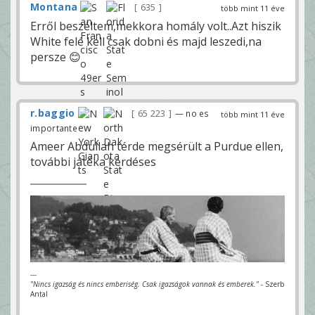
Montana
635
több mint 11 éve
Erről beszéltem,mekkora homály volt..Azt hiszik
White felé kell csak dobni és majd leszedi,na
persze 😊
r.baggio
65 223
— no es
több mint 11 éve
importante
Ameer Abdullah térde megsérült a Purdue ellen,
további játéka kérdéses
---
"Nincs igazság és nincs emberiség. Csak igazságok vannak és emberek."
- Szerb
Antal