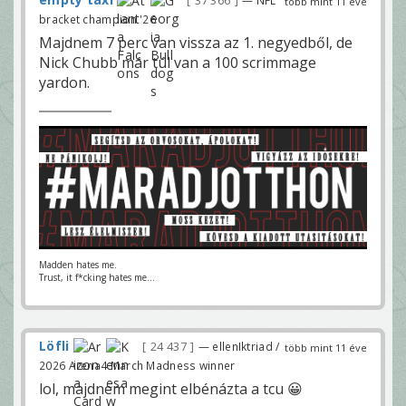
37 366
több mint 11 éve
bracket champion '26
Majdnem 7 perc van vissza az 1. negyedből, de
Nick Chubb már túl van a 100 scrimmage
yardon.
Madden hates me.
Trust, it f*cking hates me...
Löfli
24 437
— ellenIktriad /
több mint 11 éve
2026 Arena4 March Madness winner
lol, majdnem megint elbénázta a tcu 😀