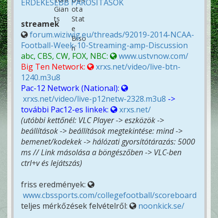
ÉRDEKESEBB PÁROSÍTÁSOK
streamek
forum.wiziwig.eu/threads/92019-2014-NCAA-
Football-Week-10-Streaming-amp-Discussion
abc, CBS, CW, FOX, NBC:
www.ustvnow.com/
Big Ten Network:
xrxs.net/video/live-btn-
1240.m3u8
Pac-12 Network (National):
xrxs.net/video/live-p12netw-2328.m3u8
->
további Pac12-es linkek:
xrxs.net/
(utóbbi kettőnél: VLC Player -> eszközök ->
beállítások -> beállítások megtekintése: mind ->
bemenet/kodekek -> hálózati gyorsítótárazás: 5000
ms // Link másolása a böngészőben -> VLC-ben
ctrl+v és lejátszás)
friss eredmények:
www.cbssports.com/collegefootball/scoreboard
teljes mérkőzések felvételről:
noonkick.se/