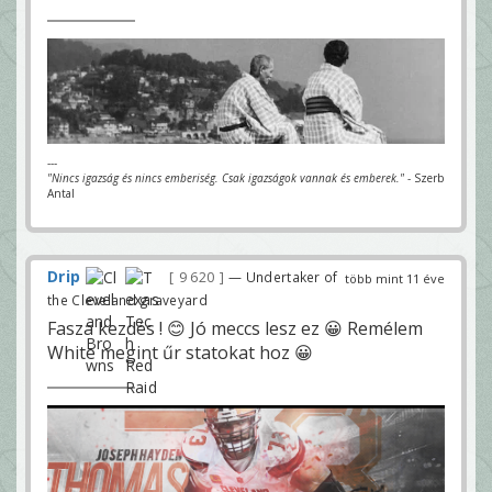
---
"Nincs igazság és nincs emberiség. Csak igazságok vannak és emberek."
- Szerb
Antal
Drip
9 620
— Undertaker of
több mint 11 éve
the Cleveland graveyard
Fasza kezdés ! 😊 Jó meccs lesz ez 😀 Remélem
White megint űr statokat hoz 😀