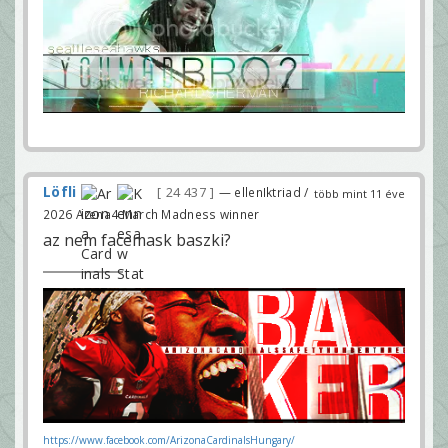
Löfli
24 437
— ellenIktriad /
több mint 11 éve
2026 Arena4 March Madness winner
az nem facemask baszki?
https://www.facebook.com/ArizonaCardinalsHungary/