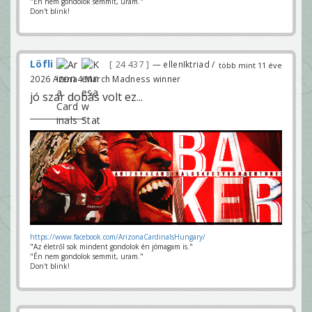
"Én nem gondolok semmit, uram."
Don't blink!
Löfli
24 437
— ellenIktriad /
több mint 11 éve
2026 Arena4 March Madness winner
jó szar dobás volt ez...
https://www.facebook.com/ArizonaCardinalsHungary/
"Az életről sok mindent gondolok én jómagam is."
"Én nem gondolok semmit, uram."
Don't blink!