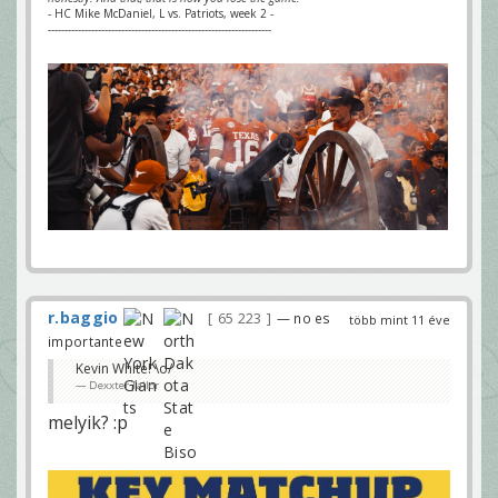
- HC Mike McDaniel, L vs. Patriots, week 2 -
-------------------------------------------------------------------
r.baggio
65 223
— no es
több mint 11 éve
importante
Kevin White! \o/
Dexxter Tailor
melyik? :p