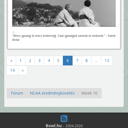
---
"Nincs igazság és nincs emberiség. Csak igazságok vannak és emberek."
- Szerb
Antal
«
1
2
3
4
5
6
7
8
...
13
14
»
Fórum
NCAA eredménykövetés
Week 10
Bowl.hu
-
2004-2026