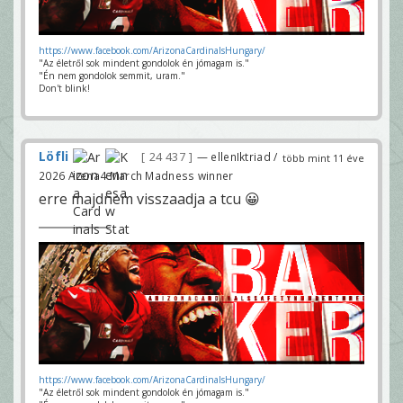
https://www.facebook.com/ArizonaCardinalsHungary/
"Az életről sok mindent gondolok én jómagam is."
"Én nem gondolok semmit, uram."
Don't blink!
Löfli
24 437
— ellenIktriad /
több mint 11 éve
2026 Arena4 March Madness winner
erre majdnem visszaadja a tcu 😀
https://www.facebook.com/ArizonaCardinalsHungary/
"Az életről sok mindent gondolok én jómagam is."