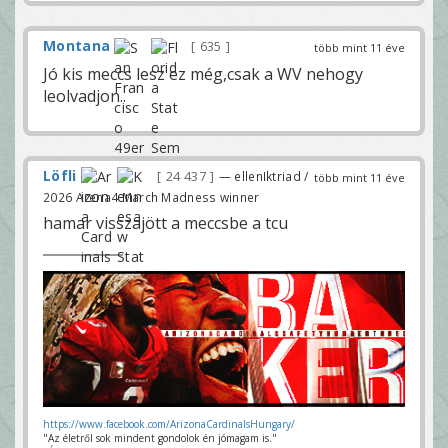
Montana
635
több mint 11 éve
Jó kis meccs lesz ez még,csak a WV nehogy
leolvadjon..
Löfli
24 437
— ellenIktriad /
több mint 11 éve
2026 Arena4 March Madness winner
hamar visszajött a meccsbe a tcu
https://www.facebook.com/ArizonaCardinalsHungary/
"Az életről sok mindent gondolok én jómagam is."