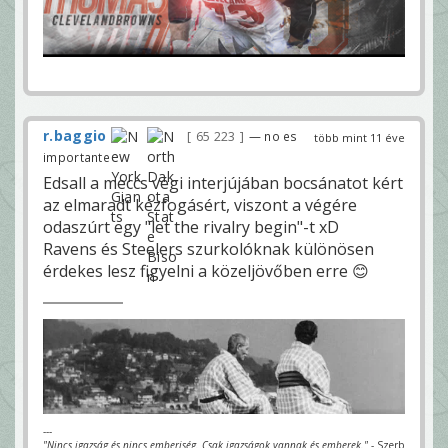
r.baggio
65 223
— no es
több mint 11 éve
importante
Edsall a meccs végi interjújában bocsánatot kért
az elmaradt kézfogásért, viszont a végére
odaszúrt egy "let the rivalry begin"-t xD
Ravens és Steelers szurkolóknak különösen
érdekes lesz figyelni a közeljövőben erre 😊
---
"Nincs igazság és nincs emberiség. Csak igazságok vannak és emberek."
- Szerb