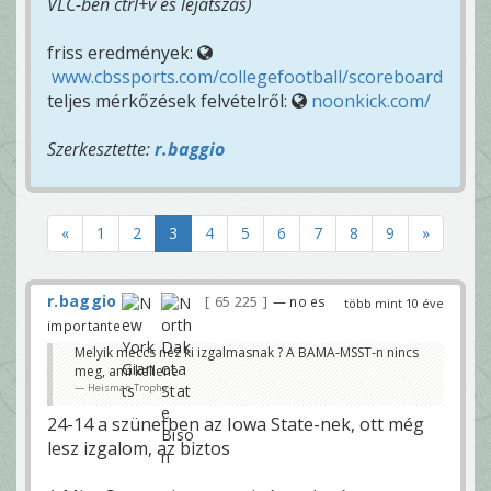
VLC-ben ctrl+v és lejátszás)
friss eredmények:
www.cbssports.com/collegefootball/scoreboard
teljes mérkőzések felvételről:
noonkick.com/
Szerkesztette:
r.baggio
«
1
2
3
4
5
6
7
8
9
»
r.baggio
65 225
— no es
több mint 10 éve
importante
Melyik meccs néz ki izgalmasnak ? A BAMA-MSST-n nincs
meg, ami kellene
Heisman Trophy
24-14 a szünetben az Iowa State-nek, ott még
lesz izgalom, az biztos