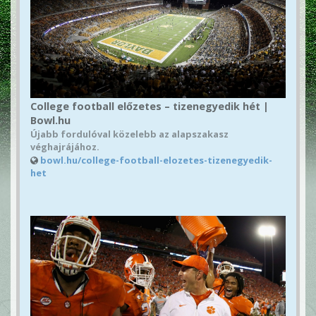
College football előzetes – tizenegyedik hét |
Bowl.hu
Újabb fordulóval közelebb az alapszakasz
véghajrájához.
bowl.hu/college-football-elozetes-tizenegyedik-
het