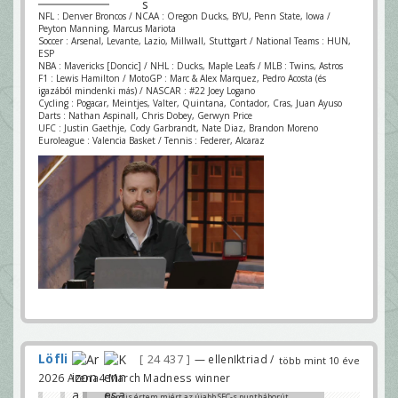
NFL : Denver Broncos / NCAA : Oregon Ducks, BYU, Penn State, Iowa /
Peyton Manning, Marcus Mariota
Soccer : Arsenal, Levante, Lazio, Millwall, Stuttgart / National Teams : HUN,
ESP
NBA : Mavericks [Doncic] / NHL : Ducks, Maple Leafs / MLB : Twins, Astros
F1 : Lewis Hamilton / MotoGP : Marc & Alex Marquez, Pedro Acosta (és
igazából mindenki más) / NASCAR : #22 Joey Logano
Cycling : Pogacar, Meintjes, Valter, Quintana, Contador, Cras, Juan Ayuso
Darts : Nathan Aspinall, Chris Dobey, Gerwyn Price
UFC : Justin Gaethje, Cody Garbrandt, Nate Diaz, Brandon Moreno
Euroleague : Valencia Basket / Tennis : Federer, Alcaraz
Löfli
24 437
— ellenIktriad /
több mint 10 éve
2026 Arena4 March Madness winner
Nem is értem miért az újabb SEC-s puntháborút