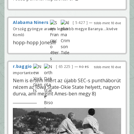
Alabama Niners
5 427
—
több mint 10 éve
Ország gyöngye aranya legszebb megye Baranya....kivéve
Komló
hopp-hopp Jones!!!!
r.baggio
65 225
— no es
több mint 10 éve
importante
Nem is értem miért az újabb SEC-s puntháborút
nézem az Iowa State-Okie State helyett, nagyon
durva, ami megint Ames-ben megy 8)