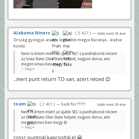
Alabama Niners
5 427
—
több mint 10 éve
Ország gyöngye aranya legszebb megye Baranya....kivéve
Komló
Nem is értem miért az újabb SEC-s puntháborút nézem
az Iowa State-Okie State helyett, nagyon durva, ami
megint Ames-ben megy 8)
baggio
...mert punt return TD van, azért nézed 😊
toam
2 401
— Suck for ?????
több mint 10 éve
Nem is értem miért az újabb SEC-s puntháborút nézem
az Iowa State-Okie State helyett, nagyon durva, ami
megint Ames-ben megy 8)
baggio
rossz puntnál kapcsoltál el 😀