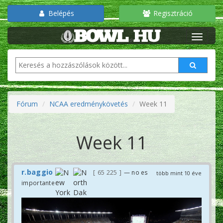
Belépés
Regisztráció
Fórum
NCAA eredménykövetés
Week 11
Week 11
r.baggio
65 225
— no es
több mint 10 éve
importante