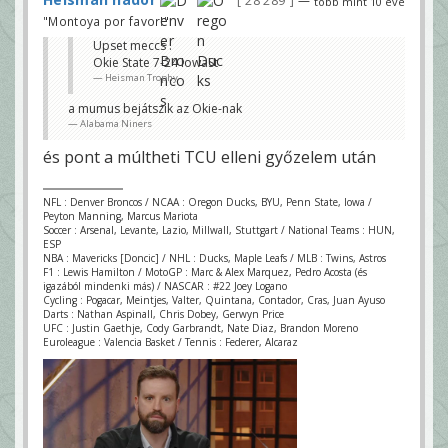
28 289
—
több mint 10 éve
"Montoya por favor!"
Upset meccs :
Okie State 7-24 IowaSt
Heisman Trophy
a mumus bejátszik az Okie-nak
Alabama Niners
és pont a múltheti TCU elleni győzelem után
NFL : Denver Broncos / NCAA : Oregon Ducks, BYU, Penn State, Iowa /
Peyton Manning, Marcus Mariota
Soccer : Arsenal, Levante, Lazio, Millwall, Stuttgart / National Teams : HUN,
ESP
NBA : Mavericks [Doncic] / NHL : Ducks, Maple Leafs / MLB : Twins, Astros
F1 : Lewis Hamilton / MotoGP : Marc & Alex Marquez, Pedro Acosta (és
igazából mindenki más) / NASCAR : #22 Joey Logano
Cycling : Pogacar, Meintjes, Valter, Quintana, Contador, Cras, Juan Ayuso
Darts : Nathan Aspinall, Chris Dobey, Gerwyn Price
UFC : Justin Gaethje, Cody Garbrandt, Nate Diaz, Brandon Moreno
Euroleague : Valencia Basket / Tennis : Federer, Alcaraz