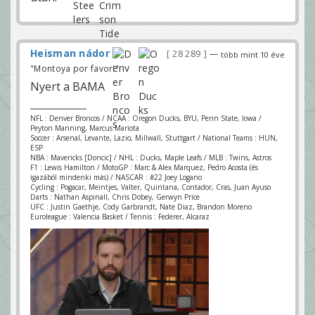
Heisman nádor
28 289
—
több mint 10 éve
"Montoya por favor!"
Nyert a BAMA
NFL : Denver Broncos / NCAA : Oregon Ducks, BYU, Penn State, Iowa /
Peyton Manning, Marcus Mariota
Soccer : Arsenal, Levante, Lazio, Millwall, Stuttgart / National Teams : HUN,
ESP
NBA : Mavericks [Doncic] / NHL : Ducks, Maple Leafs / MLB : Twins, Astros
F1 : Lewis Hamilton / MotoGP : Marc & Alex Marquez, Pedro Acosta (és
igazából mindenki más) / NASCAR : #22 Joey Logano
Cycling : Pogacar, Meintjes, Valter, Quintana, Contador, Cras, Juan Ayuso
Darts : Nathan Aspinall, Chris Dobey, Gerwyn Price
UFC : Justin Gaethje, Cody Garbrandt, Nate Diaz, Brandon Moreno
Euroleague : Valencia Basket / Tennis : Federer, Alcaraz