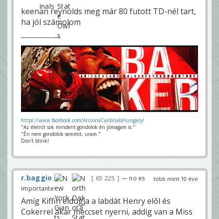
keenan reynolds meg már 80 futott TD-nél tart,
ha jól számolom
https://www.facebook.com/ArizonaCardinalsHungary/
"Az életről sok mindent gondolok én jómagam is."
"Én nem gondolok semmit, uram."
Don't blink!
r.baggio
65 225
— no es
több mint 10 éve
importante
Amíg Kiffin eldugja a labdát Henry elől és
Cokerrel akar meccset nyerni, addig van a Miss