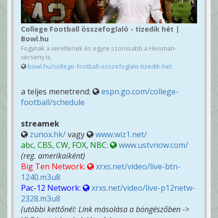
College Football összefoglaló - tizedik hét |
Bowl.hu
Fogynak a veretlenek és egyre szorosabb a Heisman-
verseny is.
bowl.hu/college-football-osszefoglalo-tizedik-het
a teljes menetrend:
espn.go.com/college-
football/schedule
streamek
zunox.hk/
vagy
www.wiz1.net/
abc, CBS, CW, FOX, NBC:
www.ustvnow.com/
(reg. amerikaiként)
Big Ten Network:
xrxs.net/video/live-btn-
1240.m3u8
Pac-12 Network:
xrxs.net/video/live-p12netw-
2328.m3u8
(utóbbi kettőnél: Link másolása a böngészőben ->