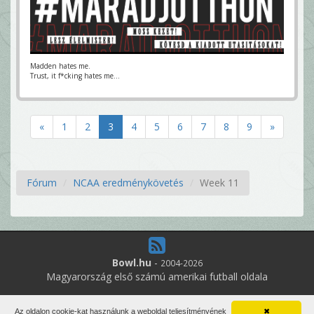
Madden hates me.
Trust, it f*cking hates me...
«
1
2
3
4
5
6
7
8
9
»
Fórum
NCAA eredménykövetés
Week 11
Bowl.hu
-
2004-2026
Magyarország első számú amerikai futball oldala
2
online felhasználó
Az oldalon cookie-kat használunk a weboldal teljesítményének
✖