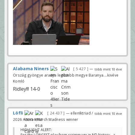
Alabama Niners
5 427
—
több mint 10 éve
Ország gyöngye aranya legszebb megye Baranya....kivéve
Komló
Ridley!!! 14-0
Löfli
24 437
— ellenIktriad /
több mint 10 éve
2026 Arena4 March Madness winner
HIGHLIGHT ALERT:
See the LONGEST play from scrimmage in ND history - a