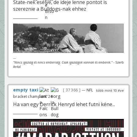
State-nek esélye, de ideje lenne pontot is
szereznie a Bulldogs-nak ehhez
---
"Nincs igazság és nincs emberiség. Csak igazságok vannak és emberek."
- Szerb
Antal
empty taxi
37 366
— NFL
több mint 10 éve
bracket champion '26
Ha van egy Derrick Henryd lehet futni kéne...