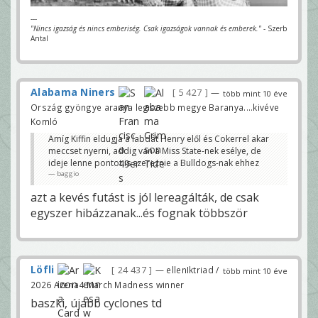
---
"Nincs igazság és nincs emberiség. Csak igazságok vannak és emberek."
- Szerb
Antal
Alabama Niners
5 427
—
több mint 10 éve
Ország gyöngye aranya legszebb megye Baranya....kivéve
Komló
Amíg Kiffin eldugja a labdát Henry elől és Cokerrel akar
meccset nyerni, addig van a Miss State-nek esélye, de
ideje lenne pontot is szereznie a Bulldogs-nak ehhez
baggio
azt a kevés futást is jól lereagálták, de csak
egyszer hibázzanak...és fognak többször
Löfli
24 437
— ellenIktriad /
több mint 10 éve
2026 Arena4 March Madness winner
baszki, újabb cyclones td