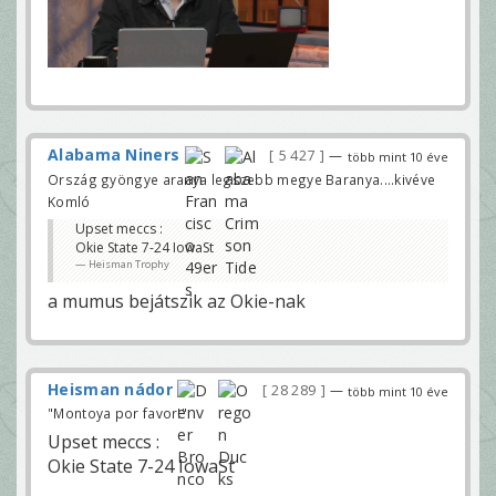
Alabama Niners
5 427
—
több mint 10 éve
Ország gyöngye aranya legszebb megye Baranya....kivéve
Komló
Upset meccs :
Okie State 7-24 IowaSt
Heisman Trophy
a mumus bejátszik az Okie-nak
Heisman nádor
28 289
—
több mint 10 éve
"Montoya por favor!"
Upset meccs :
Okie State 7-24 IowaSt