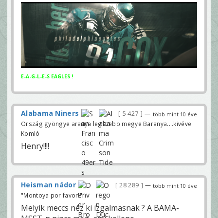
E-A-G-L-E-S EAGLES !
Alabama Niners
5 427
—
több mint 10 éve
Ország gyöngye aranya legszebb megye Baranya....kivéve
Komló
Henry!!!!
Heisman nádor
28 289
—
több mint 10 éve
"Montoya por favor!"
Melyik meccs néz ki izgalmasnak ? A BAMA-