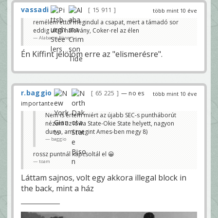
vassadi
15 911
több mint 10 éve
remélem ettől megindul a csapat, mert a támadó sor
eddig ultra halovány, Coker-rel az élen
Alabama Niners
Én Kiffint jelölöm erre az "elismerésre".
r.baggio
65 225
— no es
több mint 10 éve
importante
Nem is értem miért az újabb SEC-s puntháborút
nézem az Iowa State-Okie State helyett, nagyon
durva, ami megint Ames-ben megy 8)
baggio
rossz puntnál kapcsoltál el 😀
toam
Láttam sajnos, volt egy akkora illegal block in
the back, mint a ház