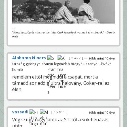
---
"Nincs igazság és nincs emberiség. Csak igazságok vannak és emberek."
- Szerb
Antal
Alabama Niners
5 427
—
több mint 10 éve
Ország gyöngye aranya legszebb megye Baranya....kivéve
Komló
remélem ettől megindul a csapat, mert a
támadó sor eddig ultra halovány, Coker-rel az
élen
vassadi
15 911
több mint 10 éve
Végre egy nagy játék az ST-től a sok bénázás
után.