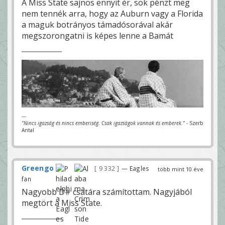
A Miss State sajnos ennyit ér, sok pénzt meg
nem tennék arra, hogy az Auburn vagy a Florida
a maguk botrányos támadósorával akár
megszorongatni is képes lenne a Bamát
---
"Nincs igazság és nincs emberiség. Csak igazságok vannak és emberek."
- Szerb
Antal
Greengo
9 332
— Eagles
több mint 10 éve
fan
Nagyobb D# csatára számítottam. Nagyjából
megtört a Miss State.