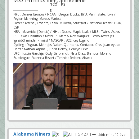
MSST-n nincs meg, ami kellene
NFL : Denver Broncos / NCAA : Oregon Ducks, BYU, Penn State, Iowa /
Peyton Manning, Marcus Mariota
Soccer : Arsenal, Levante, Lazio, Millwall, Stuttgart / National Teams : HUN,
ESP
NBA : Mavericks [Doncic] / NHL : Ducks, Maple Leafs / MLB : Twins, Astros
F1 : Lewis Hamilton / MotoGP : Marc & Alex Marquez, Pedro Acosta (és
igazából mindenki más) / NASCAR : #22 Joey Logano
Cycling : Pogacar, Meintjes, Valter, Quintana, Contador, Cras, Juan Ayuso
Darts : Nathan Aspinall, Chris Dobey, Gerwyn Price
UFC : Justin Gaethje, Cody Garbrandt, Nate Diaz, Brandon Moreno
Euroleague : Valencia Basket / Tennis : Federer, Alcaraz
Alabama Niners
5 427
—
több mint 10 éve