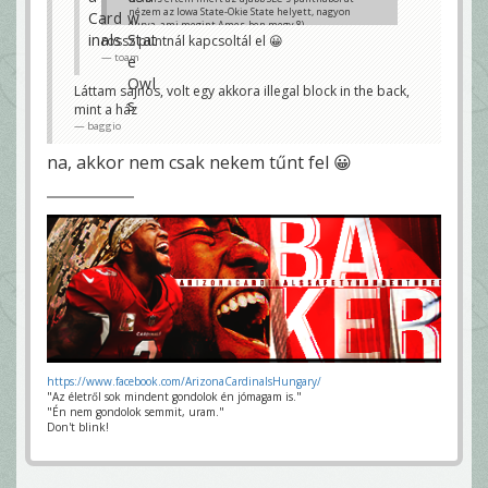
nézem az Iowa State-Okie State helyett, nagyon
durva, ami megint Ames-ben megy 8)
rossz puntnál kapcsoltál el 😀
baggio
toam
Láttam sajnos, volt egy akkora illegal block in the back,
mint a ház
baggio
na, akkor nem csak nekem tűnt fel 😀
https://www.facebook.com/ArizonaCardinalsHungary/
"Az életről sok mindent gondolok én jómagam is."
"Én nem gondolok semmit, uram."
Don't blink!