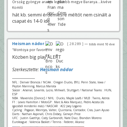
Ország gyöngye aranya legszebb megye Baranya....kivéve
Komló
hát kb. semmi érdemlésre méltót nem csinált a
csapat és 14-0 ide
Heisman nádor
28 289
—
több mint 10 éve
"Montoya por favor!"
Közben big play ALERT
Szerkesztette:
Heisman nádor
NFL : Denver Broncos / NCAA : Oregon Ducks, BYU, Penn State, Iowa /
Peyton Manning, Marcus Mariota
Soccer : Arsenal, Levante, Lazio, Millwall, Stuttgart / National Teams : HUN,
ESP
NBA : Mavericks [Doncic] / NHL : Ducks, Maple Leafs / MLB : Twins, Astros
F1 : Lewis Hamilton / MotoGP : Marc & Alex Marquez, Pedro Acosta (és
igazából mindenki más) / NASCAR : #22 Joey Logano
Cycling : Pogacar, Meintjes, Valter, Quintana, Contador, Cras, Juan Ayuso
Darts : Nathan Aspinall, Chris Dobey, Gerwyn Price
UFC : Justin Gaethje, Cody Garbrandt, Nate Diaz, Brandon Moreno
Euroleague : Valencia Basket / Tennis : Federer, Alcaraz