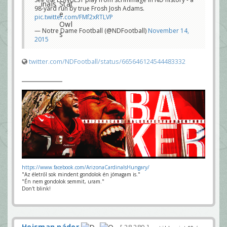
98-yard run by true Frosh Josh Adams.
pic.twitter.com/FMf2xRTLVP
— Notre Dame Football (@NDFootball)
November 14,
2015
twitter.com/NDFootball/status/665646124544483332
https://www.facebook.com/ArizonaCardinalsHungary/
"Az életről sok mindent gondolok én jómagam is."
"Én nem gondolok semmit, uram."
Don't blink!
Heisman nádor