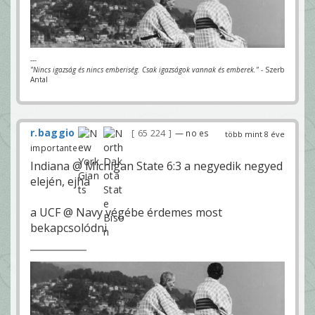
---
"Nincs igazság és nincs emberiség. Csak igazságok vannak és emberek."
- Szerb
Antal
r.baggio
65 224
— no es
több mint 8 éve
importante
Indiana @ Michigan State 6:3 a negyedik negyed
elején, ejha
a UCF @ Navy végébe érdemes most
bekapcsolódni