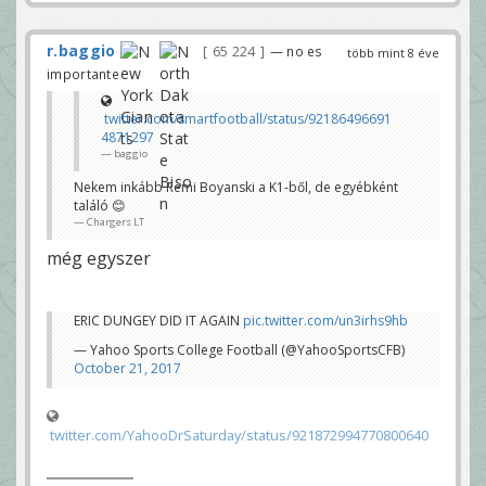
r.baggio
65 224
— no es
több mint 8 éve
importante
twitter.com/smartfootball/status/92186496691
4871297
baggio
Nekem inkább Remi Boyanski a K1-ből, de egyébként
találó 😊
Chargers LT
még egyszer
ERIC DUNGEY DID IT AGAIN
pic.twitter.com/un3irhs9hb
— Yahoo Sports College Football (@YahooSportsCFB)
October 21, 2017
twitter.com/YahooDrSaturday/status/921872994770800640