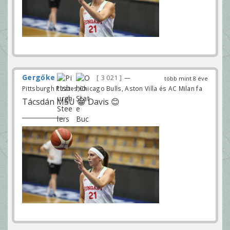
Gergőke
3 021
—
több mint 8 éve
Pittsburgh Pirates,Chicago Bulls, Aston Villa és AC Milan fa
Tácsdán MSU 😀 Davis 😊