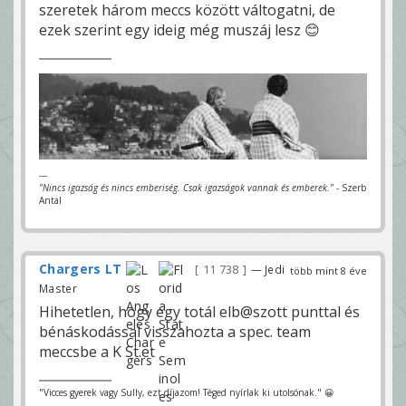
szeretek három meccs között váltogatni, de
ezek szerint egy ideig még muszáj lesz 😊
---
"Nincs igazság és nincs emberiség. Csak igazságok vannak és emberek."
- Szerb
Antal
Chargers LT
11 738
— Jedi
több mint 8 éve
Master
Hihetetlen, hogy egy totál elb@szott punttal és
bénáskodással visszahozta a spec. team
meccsbe a K St.et
"Vicces gyerek vagy Sully, ezt díjazom! Téged nyírlak ki utolsónak." 😀