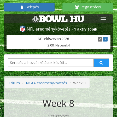
Belépés
Regisztráció
NFL eredménykövetés
-
1 aktív topik
NFL előszezon 2026
2
2
2:00, Network4
Fórum
NCAA eredménykövetés
Week 8
Week 8
1 feliratkozó