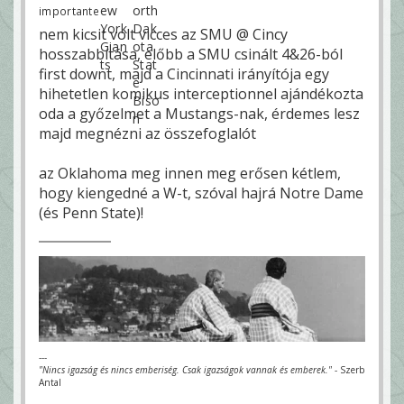
importante
nem kicsit volt vicces az SMU @ Cincy
hosszabbítása, előbb a SMU csinált 4&26-ból
first downt, majd a Cincinnati irányítója egy
hihetetlen komikus interceptionnel ajándékozta
oda a győzelmet a Mustangs-nak, érdemes lesz
majd megnézni az összefoglalót
az Oklahoma meg innen meg erősen kétlem,
hogy kiengedné a W-t, szóval hajrá Notre Dame
(és Penn State)!
---
"Nincs igazság és nincs emberiség. Csak igazságok vannak és emberek."
- Szerb
Antal