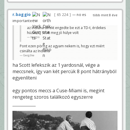
r.baggio
65 224
— no es
több mint 8 éve
importante
az Indiana direkt engedte be ezt a TD-t, érdekes
húzás, LJ Scott meg jó hülye volt
baggio
Pont ezen pörög az agyam nekem is, hogy ezt miért
csinálta az Indiana
Gergőke
ha Scott lefekszik az 1 yardosnál, vége a
meccsnek, így van két percük 8 pont hátrányból
egyenlíteni
egy pontos meccs a Cuse-Miami is, megint
rengeteg szoros találkozó egyszerre