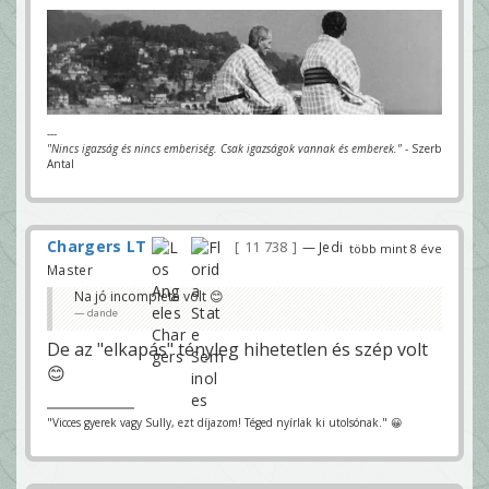
---
"Nincs igazság és nincs emberiség. Csak igazságok vannak és emberek."
- Szerb
Antal
Chargers LT
11 738
— Jedi
több mint 8 éve
Master
Na jó incomplete volt 😊
dande
De az "elkapás" tényleg hihetetlen és szép volt
😊
"Vicces gyerek vagy Sully, ezt díjazom! Téged nyírlak ki utolsónak." 😀