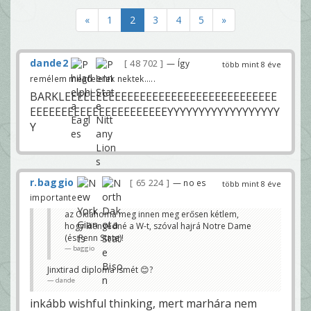
«
1
2
3
4
5
»
dande2
48 702
— Így
több mint 8 éve
remélem megfelelek nektek.....
BARKLEEEEEEEEEEEEEEEEEEEEEEEEEEEEEEEEEE
EEEEEEEEEEEEEEEEEEEEEEYYYYYYYYYYYYYYYYYY
Y
r.baggio
65 224
— no es
több mint 8 éve
importante
az Oklahoma meg innen meg erősen kétlem,
hogy kiengedné a W-t, szóval hajrá Notre Dame
(és Penn State)!
baggio
Jinxtirad diploma ismét 😊?
dande
inkább wishful thinking, mert marhára nem