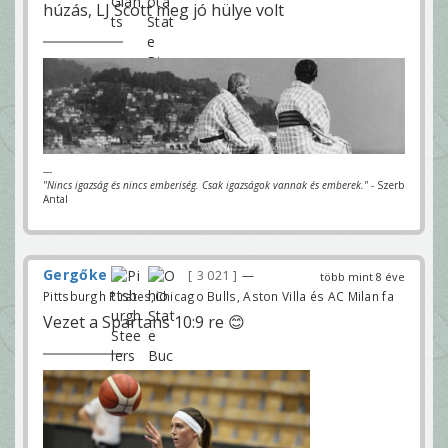
húzás, LJ Scott meg jó hülye volt
---
"Nincs igazság és nincs emberiség. Csak igazságok vannak és emberek."
- Szerb
Antal
Gergőke
3 021
—
több mint 8 éve
Pittsburgh Pirates,Chicago Bulls, Aston Villa és AC Milan fa
Vezet a Spartans 10:9 re 😊