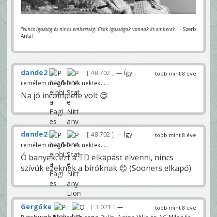
---
"Nincs igazság és nincs emberiség. Csak igazságok vannak és emberek."
- Szerb
Antal
dande2
48 702
— Így
több mint 8 éve
remélem megfelelek nektek.....
Na jó incomplete volt 😊
dande2
48 702
— Így
több mint 8 éve
remélem megfelelek nektek.....
Ó banyek, ezt a TD elkapást elvenni, nincs
szívük ezeknek a bíróknak 😊 (Sooners elkapó)
Gergőke
3 021
—
több mint 8 éve
Pittsburgh Pirates,Chicago Bulls, Aston Villa és AC Milan fa