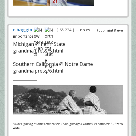
r.baggio
65 224
— no es
több mint 8 éve
importante
Michigan @ Penn State
grandma.press/5.html
Southern California @ Notre Dame
grandma.press/6.html
---
"Nincs igazság és nincs emberiség. Csak igazságok vannak és emberek."
- Szerb
Antal