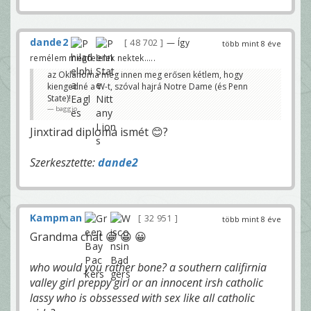
dande2
48 702
— Így
több mint 8 éve
remélem megfelelek nektek.....
az Oklahoma meg innen meg erősen kétlem, hogy
kiengedné a W-t, szóval hajrá Notre Dame (és Penn
State)!
baggio
Jinxtirad diploma ismét 😊?
Szerkesztette:
dande2
Kampman
32 951
több mint 8 éve
Grandma chat 😀 😀 😀
who would you rather bone? a southern califirnia
valley girl preppy girl or an innocent irsh catholic
lassy who is obssessed with sex like all catholic