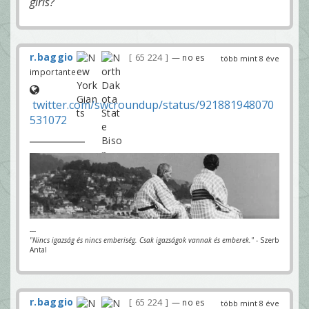
girls?
r.baggio
65 224
— no es
több mint 8 éve
importante
twitter.com/swcroundup/status/921881948070
531072
---
"Nincs igazság és nincs emberiség. Csak igazságok vannak és emberek."
- Szerb
Antal
r.baggio
65 224
— no es
több mint 8 éve