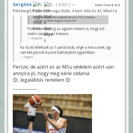
Gergőke
3 021
—
több mint 8 éve
Pittsburgh Pirates,Chicago Bulls, Aston Villa és AC Milan fa
az Indiana direkt engedte be ezt a TD-t, érdekes
húzás, LJ Scott meg jó hülye volt
baggio
Pont ezen pörög az agyam nekem is, hogy ezt
miért csinálta az Indiana
Gergőke
ha Scott lefekszik az 1 yardosnál, vége a meccsnek, így
van két percük 8 pont hátrányból egyenlíteni
baggio
Persze, de azért ez az MSu védelem azért van
annyira jó, hogy meg kéne oldania
😊...legalábbis remélem 😊