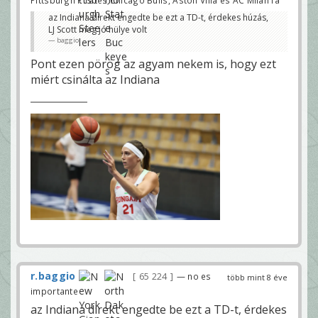
az Indiana direkt engedte be ezt a TD-t, érdekes húzás,
LJ Scott meg jó hülye volt
baggio
Pont ezen pörög az agyam nekem is, hogy ezt
miért csinálta az Indiana
r.baggio
65 224
— no es
több mint 8 éve
importante
az Indiana direkt engedte be ezt a TD-t, érdekes