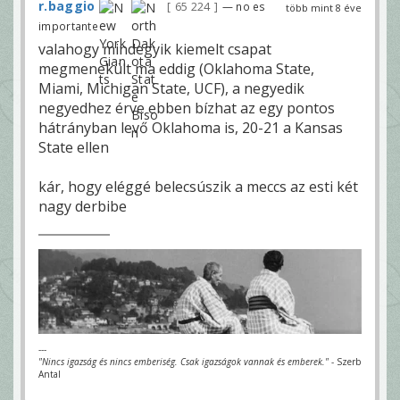
r.baggio
65 224
— no es
több mint 8 éve
importante
valahogy mindegyik kiemelt csapat
megmenekült ma eddig (Oklahoma State,
Miami, Michigan State, UCF), a negyedik
negyedhez érve ebben bízhat az egy pontos
hátrányban levő Oklahoma is, 20-21 a Kansas
State ellen
kár, hogy eléggé belecsúszik a meccs az esti két
nagy derbibe
---
"Nincs igazság és nincs emberiség. Csak igazságok vannak és emberek."
- Szerb
Antal