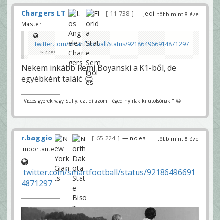
Chargers LT
11 738
— Jedi
több mint 8 éve
Master
twitter.com/smartfootball/status/921864966914871297
baggio
Nekem inkább Remi Boyanski a K1-ből, de
egyébként találó 😊
"Vicces gyerek vagy Sully, ezt díjazom! Téged nyírlak ki utolsónak." 😀
r.baggio
65 224
— no es
több mint 8 éve
importante
twitter.com/smartfootball/status/92186496691
4871297