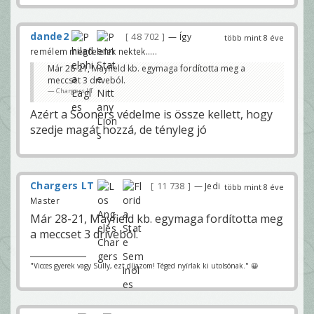
dande2
48 702
— Így
több mint 8 éve
remélem megfelelek nektek.....
Már 28-21, Mayfield kb. egymaga fordította meg a
meccset 3 driveból.
Chargers LT
Azért a Sooners védelme is össze kellett, hogy
szedje magát hozzá, de tényleg jó
Chargers LT
11 738
— Jedi
több mint 8 éve
Master
Már 28-21, Mayfield kb. egymaga fordította meg
a meccset 3 driveból.
"Vicces gyerek vagy Sully, ezt díjazom! Téged nyírlak ki utolsónak." 😀