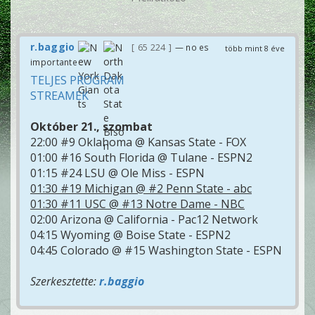
r.baggio
65 224
— no es
több mint 8 éve
importante
TELJES PROGRAM
STREAMEK
Október 21., szombat
22:00 #9 Oklahoma @ Kansas State - FOX
01:00 #16 South Florida @ Tulane - ESPN2
01:15 #24 LSU @ Ole Miss - ESPN
01:30 #19 Michigan @ #2 Penn State - abc
01:30 #11 USC @ #13 Notre Dame - NBC
02:00 Arizona @ California - Pac12 Network
04:15 Wyoming @ Boise State - ESPN2
04:45 Colorado @ #15 Washington State - ESPN
Szerkesztette:
r.baggio