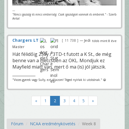
---
"Nincs igazság és nincs emberiség. Csak igazságok vannak és emberek."
- Szerb
Antal
Chargers LT
11 738
— Jedi
több mint 8 éve
Master
Hát félidőig 256y / 3TD-t futott a K St., de még
benne van a meccsben az OKL. Mondjuk ez
Mayfield miatt van, mert ő ma (is) jól játszik.
"Vicces gyerek vagy Sully, ezt díjazom! Téged nyírlak ki utolsónak." 😀
«
1
2
3
4
5
»
Fórum
NCAA eredménykövetés
Week 8