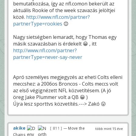
bemutatkozása, így az nfl.comon bekerült az
aktuális Rookie of the week szavazás jelöltjei
közé.
http://www.nfl.com/partner?
partnerType=rookies
😊
Nagy sietségben lemaradt, hogy Thomas egy
másik szavazásban is érdekelt 😀 , itt
http://www.nfl.com/partner?
partnerType=never-say-never
Apró személyes megjegyzés az eheti Colts elleni
meccshez: a 2006os Broncos - Colts meccs volt
az első végignézett NFL közvetítésem. (A jó
öreg Jake Plummer volt a QB 😀 )
Újra lesz sporttvs közvetítés.---> Zakó 😛
akike
811
— Move the
több mint 15 éve
Chains