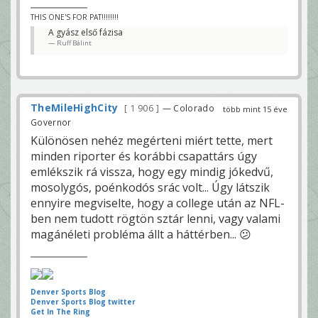
THIS ONE'S FOR PAT!!!!!!!!
A gyász első fázisa
Ruff Bálint
TheMileHighCity
1 906
— Colorado
több mint 15 éve
Governor
Különösen nehéz megérteni miért tette, mert
minden riporter és korábbi csapattárs úgy
emlékszik rá vissza, hogy egy mindig jókedvű,
mosolygós, poénkodós srác volt... Úgy látszik
ennyire megviselte, hogy a college után az NFL-
ben nem tudott rögtön sztár lenni, vagy valami
magánéleti probléma állt a háttérben... 😕
Denver Sports Blog
Denver Sports Blog twitter
Get In The Ring