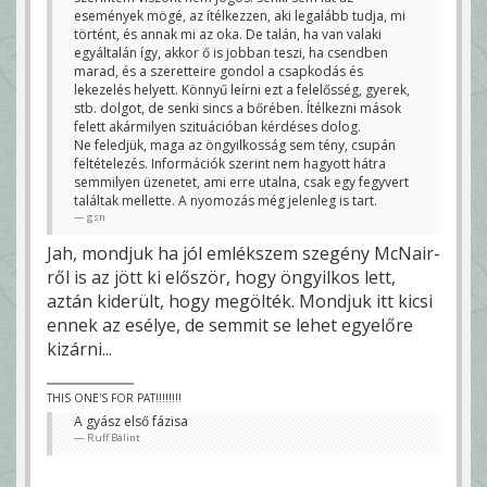
események mögé, az ítélkezzen, aki legalább tudja, mi
történt, és annak mi az oka. De talán, ha van valaki
egyáltalán így, akkor ő is jobban teszi, ha csendben
marad, és a szeretteire gondol a csapkodás és
lekezelés helyett. Könnyű leírni ezt a felelősség, gyerek,
stb. dolgot, de senki sincs a bőrében. Ítélkezni mások
felett akármilyen szituációban kérdéses dolog.
Ne feledjük, maga az öngyilkosság sem tény, csupán
feltételezés. Információk szerint nem hagyott hátra
semmilyen üzenetet, ami erre utalna, csak egy fegyvert
találtak mellette. A nyomozás még jelenleg is tart.
gsn
Jah, mondjuk ha jól emlékszem szegény McNair-
ről is az jött ki először, hogy öngyilkos lett,
aztán kiderült, hogy megölték. Mondjuk itt kicsi
ennek az esélye, de semmit se lehet egyelőre
kizárni...
THIS ONE'S FOR PAT!!!!!!!!
A gyász első fázisa
Ruff Bálint