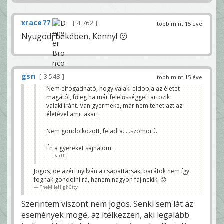
xrace77
4 762
több mint 15 éve
Nyugodj békében, Kenny! 😕
gsn
3 548
több mint 15 éve
Nem elfogadható, hogy valaki eldobja az életét
magától, főleg ha már felelősséggel tartozik
valaki iránt. Van gyermeke, már nem tehet azt az
életével amit akar.
Nem gondolkozott, feladta.....szomorú.
Én a gyereket sajnálom.
Darth
Jogos, de azért nyilván a csapattársak, barátok nem így
fognak gondolni rá, hanem nagyon fáj nekik. 😕
TheMileHighCity
Szerintem viszont nem jogos. Senki sem lát az
események mögé, az ítélkezzen, aki legalább