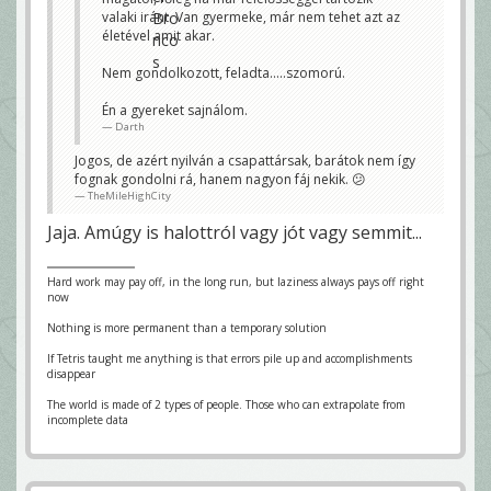
valaki iránt. Van gyermeke, már nem tehet azt az
életével amit akar.
Nem gondolkozott, feladta.....szomorú.
Én a gyereket sajnálom.
Darth
Jogos, de azért nyilván a csapattársak, barátok nem így
fognak gondolni rá, hanem nagyon fáj nekik. 😕
TheMileHighCity
Jaja. Amúgy is halottról vagy jót vagy semmit...
Hard work may pay off, in the long run, but laziness always pays off right
now
Nothing is more permanent than a temporary solution
If Tetris taught me anything is that errors pile up and accomplishments
disappear
The world is made of 2 types of people. Those who can extrapolate from
incomplete data