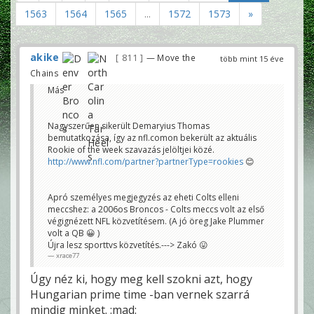
1563
1564
1565
...
1572
1573
»
akike
811
— Move the
több mint 15 éve
Chains
Más
Nagyszerűen sikerült Demaryius Thomas
bemutatkozása, így az nfl.comon bekerült az aktuális
Rookie of the week szavazás jelöltjei közé.
http://www.nfl.com/partner?partnerType=rookies
😊
Apró személyes megjegyzés az eheti Colts elleni
meccshez: a 2006os Broncos - Colts meccs volt az első
végignézett NFL közvetítésem. (A jó öreg Jake Plummer
volt a QB 😀 )
Újra lesz sporttvs közvetítés.---> Zakó 😛
xrace77
Úgy néz ki, hogy meg kell szokni azt, hogy
Hungarian prime time -ban vernek szarrá
mindig minket. :mad: