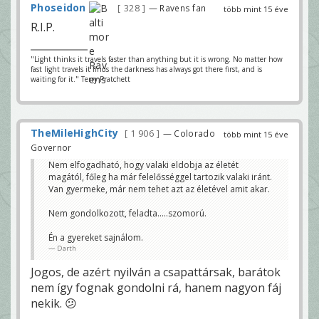
Phoseidon
328
— Ravens fan
több mint 15 éve
R.I.P.
"Light thinks it travels faster than anything but it is wrong. No matter how
fast light travels it finds the darkness has always got there first, and is
waiting for it." Terry Pratchett
TheMileHighCity
1 906
— Colorado
több mint 15 éve
Governor
Nem elfogadható, hogy valaki eldobja az életét
magától, főleg ha már felelősséggel tartozik valaki iránt.
Van gyermeke, már nem tehet azt az életével amit akar.
Nem gondolkozott, feladta.....szomorú.
Én a gyereket sajnálom.
Darth
Jogos, de azért nyilván a csapattársak, barátok
nem így fognak gondolni rá, hanem nagyon fáj
nekik. 😕