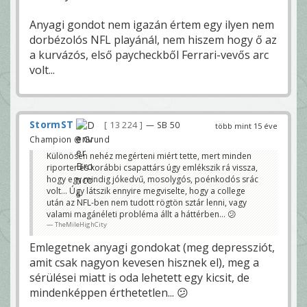
Anyagi gondot nem igazán értem egy ilyen nem
dorbézolós NFL playánál, nem hiszem hogy ő az
a kurvázós, első paycheckből Ferrari-vevős arc
volt...
StormST
13 224
— SB 50
több mint 15 éve
Champion @ Grund
Különösen nehéz megérteni miért tette, mert minden
riporter és korábbi csapattárs úgy emlékszik rá vissza,
hogy egy mindig jókedvű, mosolygós, poénkodós srác
volt... Úgy látszik ennyire megviselte, hogy a college
után az NFL-ben nem tudott rögtön sztár lenni, vagy
valami magánéleti probléma állt a háttérben... 😕
TheMileHighCity
Emlegetnek anyagi gondokat (meg depressziót,
amit csak nagyon kevesen hisznek el), meg a
sérülései miatt is oda lehetett egy kicsit, de
mindenképpen érthetetlen... 😕