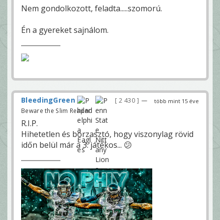
Nem gondolkozott, feladta.....szomorú.
Én a gyereket sajnálom.
BleedingGreen
2 430
—
több mint 15 éve
Beware the Slim Reaper!
R.I.P.
Hihetetlen és borzasztó, hogy viszonylag rövid
időn belül már a 3. játékos... 😕