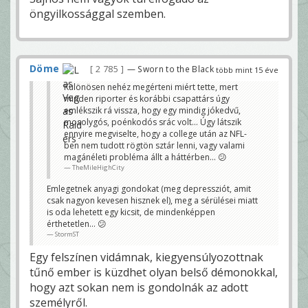
öngyilkossággal szemben.
Döme
2 785
— Sworn to the Black
több mint 15 éve
Különösen nehéz megérteni miért tette, mert
minden riporter és korábbi csapattárs úgy
emlékszik rá vissza, hogy egy mindig jókedvű,
mosolygós, poénkodós srác volt... Úgy látszik
ennyire megviselte, hogy a college után az NFL-
ben nem tudott rögtön sztár lenni, vagy valami
magánéleti probléma állt a háttérben... 😕
TheMileHighCity
Emlegetnek anyagi gondokat (meg depressziót, amit
csak nagyon kevesen hisznek el), meg a sérülései miatt
is oda lehetett egy kicsit, de mindenképpen
érthetetlen... 😕
StormST
Egy felszínen vidámnak, kiegyensúlyozottnak
tűnő ember is küzdhet olyan belső démonokkal,
hogy azt sokan nem is gondolnák az adott
személyről.