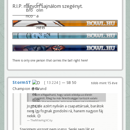
R.I.P. nagyon sajnálom szegényt.
There is only one person that carries the ball right here!
StormST
13 224
— SB 50
több mint 15 éve
Champion @ Grund
Nem elfogadható, hogy valaki eldobja az életét
magától, főleg ha már felelősséggel tartozik valaki
iránt. Van gyermeke, már nem tehet azt az életével
amit akar.
Jogos, de azért nyilván a csapattársak, barátok
nem így fognak gondolni rá, hanem nagyon fáj
Nem gondolkozott, feladta.....szomorú.
nekik. 😕
Én a gyereket sajnálom.
TheMileHighCity
Darth
Szerintem viszont nem jogos. Senki sem lát az