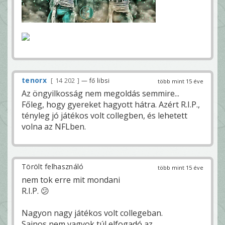
tenorx
14 202
— fő libsi
több mint 15 éve
Az öngyilkosság nem megoldás semmire...
Főleg, hogy gyereket hagyott hátra. Azért R.I.P.,
tényleg jó játékos volt collegben, és lehetett
volna az NFLben.
Törölt felhasználó
több mint 15 éve
nem tok erre mit mondani
R.I.P. 😕
Nagyon nagy játékos volt collegeban.
Sajnos nem vagyok túl elfogadó az