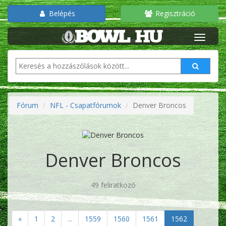
Belépés
Regisztráció
Fórum
NFL - Csapatfórumok
Denver Broncos
Denver Broncos
49 feliratkozó
«
1
2
...
1559
1560
1561
1562