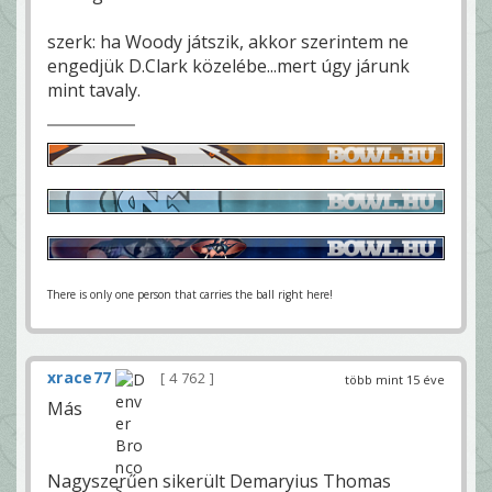
szerk: ha Woody játszik, akkor szerintem ne
engedjük D.Clark közelébe...mert úgy járunk
mint tavaly.
There is only one person that carries the ball right here!
xrace77
4 762
több mint 15 éve
Más
Nagyszerűen sikerült Demaryius Thomas