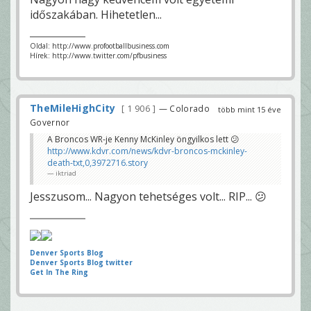
időszakában. Hihetetlen...
Oldal: http://www.profootballbusiness.com
Hírek: http://www.twitter.com/pfbusiness
TheMileHighCity
1 906
— Colorado
több mint 15 éve
Governor
A Broncos WR-je Kenny McKinley öngyilkos lett 😕
http://www.kdvr.com/news/kdvr-broncos-mckinley-
death-txt,0,3972716.story
iktriad
Jesszusom... Nagyon tehetséges volt... RIP... 😕
Denver Sports Blog
Denver Sports Blog twitter
Get In The Ring