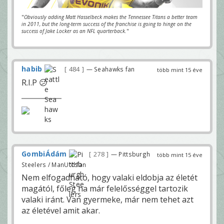
"
Obviously adding Matt Hasselbeck makes the Tennessee Titans a better team
in 2011, but the long-term success of the franchise is going to hinge on the
success of Jake Locker as an NFL quarterback.
"
habib
484
— Seahawks fan
több mint 15 éve
R.I.P 😕
GombiÁdám
278
— Pittsburgh
több mint 15 éve
Steelers / ManUtd fan
Nem elfogadható, hogy valaki eldobja az életét
magától, főleg ha már felelősséggel tartozik
valaki iránt. Van gyermeke, már nem tehet azt
az életével amit akar.