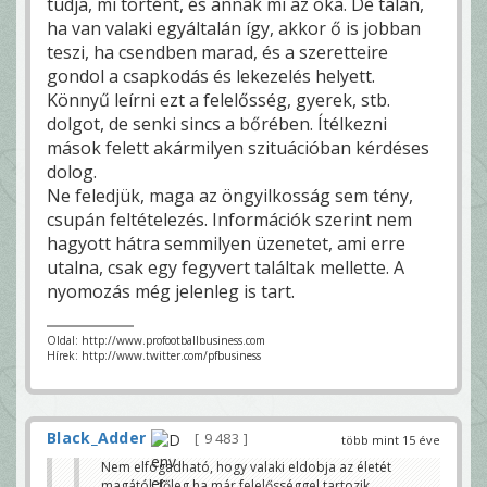
tudja, mi történt, és annak mi az oka. De talán,
ha van valaki egyáltalán így, akkor ő is jobban
teszi, ha csendben marad, és a szeretteire
gondol a csapkodás és lekezelés helyett.
Könnyű leírni ezt a felelősség, gyerek, stb.
dolgot, de senki sincs a bőrében. Ítélkezni
mások felett akármilyen szituációban kérdéses
dolog.
Ne feledjük, maga az öngyilkosság sem tény,
csupán feltételezés. Információk szerint nem
hagyott hátra semmilyen üzenetet, ami erre
utalna, csak egy fegyvert találtak mellette. A
nyomozás még jelenleg is tart.
Oldal: http://www.profootballbusiness.com
Hírek: http://www.twitter.com/pfbusiness
Black_Adder
9 483
több mint 15 éve
Nem elfogadható, hogy valaki eldobja az életét
magától, főleg ha már felelősséggel tartozik