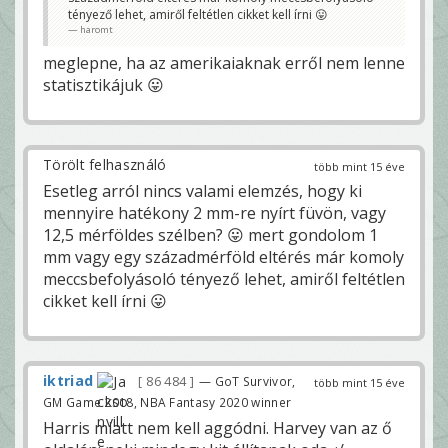
tényező lehet, amiről feltétlen cikket kell írni 😛
haromt
meglepne, ha az amerikaiaknak erről nem lenne
statisztikájuk 😛
Törölt felhasználó
több mint 15 éve
Esetleg arról nincs valami elemzés, hogy ki
mennyire hatékony 2 mm-re nyírt füvön, vagy
12,5 mérföldes szélben? 😛 mert gondolom 1
mm vagy egy századmérföld eltérés már komoly
meccsbefolyásoló tényező lehet, amiről feltétlen
cikket kell írni 😛
iktriad
86 484
— GoT Survivor,
több mint 15 éve
GM Game 2018, NBA Fantasy 2020 winner
Harris miatt nem kell aggódni. Harvey van az ő