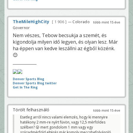
TheMileHighCity
1 906
— Colorado
több mint 15 éve
Governor
Nem vészes, Tebow becsukja a szemét, és
kigondolja milyen idő legyen, és olyan lesz. Már
ha éppen van kedve leszállni az égből közénk.
😊
Denver Sports Blog
Denver Sports Blog twitter
Get In The Ring
Törölt felhasználó
több mint 15 éve
Esetleg arról nincs valami elemzés, hogy ki mennyire
hatékony 2 mm-re nyírt füvön, vagy 12,5 mérföldes
szélben? 😛 mert gondolom 1 mm vagy egy
századmérföld eltérés már komoly meccsbefolyásoló