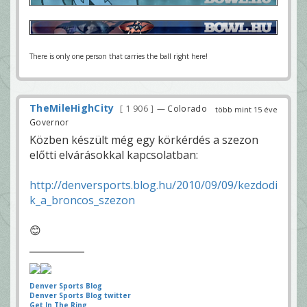
There is only one person that carries the ball right here!
TheMileHighCity
1 906
— Colorado
több mint 15 éve
Governor
Közben készült még egy körkérdés a szezon
előtti elvárásokkal kapcsolatban:
http://denversports.blog.hu/2010/09/09/kezdodi
k_a_broncos_szezon
😊
Denver Sports Blog
Denver Sports Blog twitter
Get In The Ring