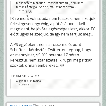
Most nézem Marquez Bransont cutoltuk, nem IR-re
tettük. És még a PSbe se jött. Ezt nem értem...
Black_Adder
IR-re ment volna, oda nem tesszük, nem fizetjük
feleslegesen egy évig, a pótlását most kell
megoldani, ha jövőre egészséges lesz, akkor TC
előtt úgyis felszedjük, de így nem tartjuk meg...
A PS egyébként nem is rossz meló, pont
Schefter-t kérdezték Twitter-en tegnap, hogy
az mennyit ér, $5.200 hetente 17 héten
keresztül, nem szar fizetés, kirúgni meg ritkán
szoktak onnan embereket... 😛
THIS ONE'S FOR PAT!!!!!!!!
A gyász első fázisa
Ruff Bálint