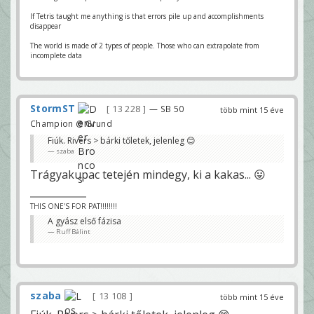
If Tetris taught me anything is that errors pile up and accomplishments
disappear
The world is made of 2 types of people. Those who can extrapolate from
incomplete data
StormST
13 228
— SB 50
több mint 15 éve
Champion @ Grund
Fiúk. Rivers > bárki tőletek, jelenleg 😊
szaba
Trágyakupac tetején mindegy, ki a kakas... 😛
THIS ONE'S FOR PAT!!!!!!!!
A gyász első fázisa
Ruff Bálint
szaba
13 108
több mint 15 éve