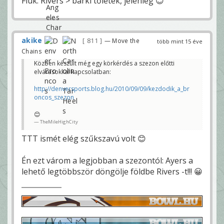
Fiúk. Rivers > bárki tőletek, jelenleg 😊
akike
811
— Move the
több mint 15 éve
Chains
Közben készült még egy körkérdés a szezon előtti
elvárásokkal kapcsolatban:
http://denversports.blog.hu/2010/09/09/kezdodik_a_br
oncos_szezon
😊
TheMileHighCity
TTT ismét elég szűkszavú volt 😊
Én ezt várom a legjobban a szezontól: Ayers a
lehető legtöbbször döngölje földbe Rivers -t!!! 😀