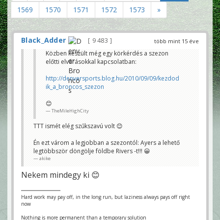
1569
1570
1571
1572
1573
»
Black_Adder
9 483
több mint 15 éve
Közben készült még egy körkérdés a szezon
előtti elvárásokkal kapcsolatban:
http://denversports.blog.hu/2010/09/09/kezdod
ik_a_broncos_szezon
😊
TheMileHighCity
TTT ismét elég szűkszavú volt 😊
Én ezt várom a legjobban a szezontól: Ayers a lehető
legtöbbször döngölje földbe Rivers -t!!! 😀
akike
Nekem mindegy ki 😊
Hard work may pay off, in the long run, but laziness always pays off right
now
Nothing is more permanent than a temporary solution