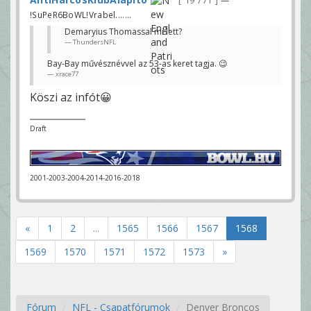
19 771
!SuPeR6BoWL!Vrabel.......
Demaryius Thomassal mi lett?
ThundersNFL
Bay-Bay művésznévvel az 53-as keret tagja. 😉
xrace77
Köszi az infót😀
Draft
2001-2003-2004-2014-2016-2018
«
1
2
...
1565
1566
1567
1568
1569
1570
1571
1572
1573
»
Fórum
NFL - Csapatfórumok
Denver Broncos