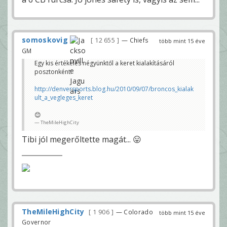
somoskovig
12 655
— Chiefs
több mint 15 éve
GM
Egy kis értékelés négyünktől a keret kialakításáról
posztonként:
http://denversports.blog.hu/2010/09/07/broncos_kialak
ult_a_vegleges_keret
😊
TheMileHighCity
Tibi jól megerőltette magát... 😛
TheMileHighCity
1 906
— Colorado
több mint 15 éve
Governor