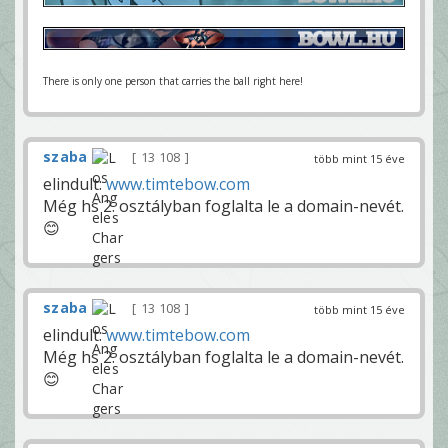
There is only one person that carries the ball right here!
szaba
13 108
több mint 15 éve
elindult:
www.timtebow.com
Még hs 2. osztályban foglalta le a domain-nevét.
😊
szaba
13 108
több mint 15 éve
elindult:
www.timtebow.com
Még hs 2. osztályban foglalta le a domain-nevét.
😊