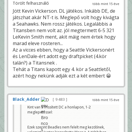
Törölt felhasználó
több mint 15 éve
Jött Kevin Vickerson. DL játékos. Inkább DE, de
játszhat akár NT-t is. Meglepő volt hogy kivágta
a Seahawks. Nem rossz játékos. Legalábbis a
Titansben nem volt az. jól megtermett 6-5 321
LeKevin Smith ment, akit máig nem értek hogy
marad eleve rosteren...
Az a vicces ebben, hogy a Seattle Vickersonért
és LenDale-ért adott egy draftpicket (4.kör
talán?) a Titansnek .
Tehát a Titans kapott egy 4. kör a Seattletől,
azért hogy nekünk adják ezt a két embert 😀
Black_Adder
9 483
több mint 15 éve
Kint van a frissített DC a honlapon, 1-2
meglepetéssel:
Ezek szerint Beadles nem felelt meg kezdőnek,