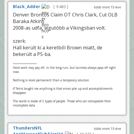
Black_Adder
9 483
több mint 15 éve
Denver Broncos Claim OT Chris Clark, Cut OLB
Baraka Atkins
2008-as udfa, legutóbb a Vikingsban volt.
szerk:
Hall került ki a keretből Brown miatt, de
bekerült a PS-ba.
Hard work may pay off, in the long run, but laziness always pays off right
now
Nothing is more permanent than a temporary solution
If Tetris taught me anything is that errors pile up and accomplishments
disappear
The world is made of 2 types of people. Those who can extrapolate from
incomplete data
ThundersNFL
több mint 15 éve
AntiHarcosKlubAlapító
—