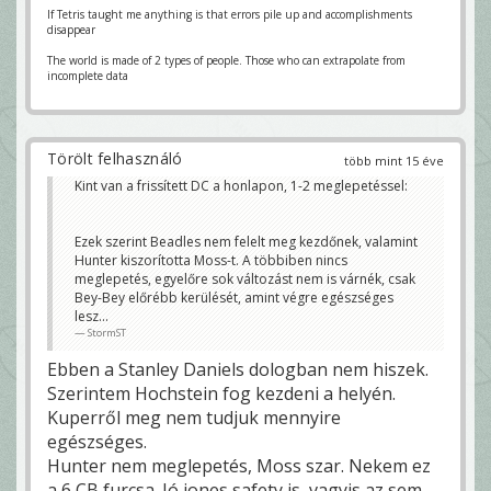
If Tetris taught me anything is that errors pile up and accomplishments
disappear
The world is made of 2 types of people. Those who can extrapolate from
incomplete data
Törölt felhasználó
több mint 15 éve
Kint van a frissített DC a honlapon, 1-2 meglepetéssel:
Ezek szerint Beadles nem felelt meg kezdőnek, valamint
Hunter kiszorította Moss-t. A többiben nincs
meglepetés, egyelőre sok változást nem is várnék, csak
Bey-Bey előrébb kerülését, amint végre egészséges
lesz...
StormST
Ebben a Stanley Daniels dologban nem hiszek.
Szerintem Hochstein fog kezdeni a helyén.
Kuperről meg nem tudjuk mennyire
egészséges.
Hunter nem meglepetés, Moss szar. Nekem ez
a 6 CB furcsa. Jó jones safety is, vagyis az sem...