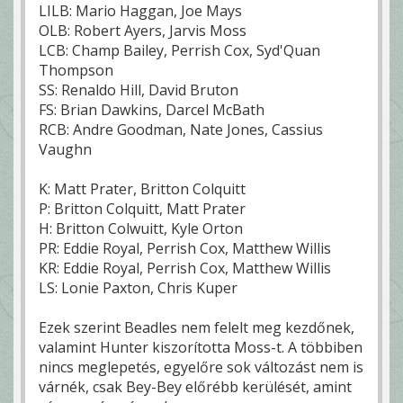
LILB: Mario Haggan, Joe Mays
OLB: Robert Ayers, Jarvis Moss
LCB: Champ Bailey, Perrish Cox, Syd'Quan
Thompson
SS: Renaldo Hill, David Bruton
FS: Brian Dawkins, Darcel McBath
RCB: Andre Goodman, Nate Jones, Cassius
Vaughn
K: Matt Prater, Britton Colquitt
P: Britton Colquitt, Matt Prater
H: Britton Colwuitt, Kyle Orton
PR: Eddie Royal, Perrish Cox, Matthew Willis
KR: Eddie Royal, Perrish Cox, Matthew Willis
LS: Lonie Paxton, Chris Kuper
Ezek szerint Beadles nem felelt meg kezdőnek,
valamint Hunter kiszorította Moss-t. A többiben
nincs meglepetés, egyelőre sok változást nem is
várnék, csak Bey-Bey előrébb kerülését, amint