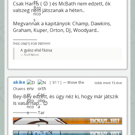
Csak Harris ( 😕 ) és McBath nem edzett, ők
valszeg nem játszanak a héten...
Megvannak a kapitányok: Champ, Dawkins,
Graham, Kuper, Orton, DJ, Woodyard...
THIS ONE'S FOR PAT!!!!!!!!
A gyász első fázisa
Ruff Bálint
akike
811
— Move the
több mint 15 éve
Chains
Bey-Bey edzett, és úgy néz ki, hogy már játszik
is vasárnap... 😊