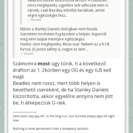
valamint Hunter kiszorította Moss-t. A többiben
nincs meglepetés, egyelőre sok változást nem is
várnék, csak Bey-Bey előrébb kerülését, amint
végre egészséges lesz...
StormST
Ebben a Stanley Daniels dologban nem hiszek.
Szerintem Hochstein fog kezdeni a helyén. Kuperről
meg nem tudjuk mennyire egészséges.
Hunter nem meglepetés, Moss szar. Nekem ez a 6 CB
furcsa. Jó jones safety is, vagyis az sem...
haromt
Számomra
most
úgy tűnik, h a következő
drafton az 1. 2körben egy OG és egy ILB kell
majd.
Beadles nem rossz, mert több helyen is
bevethető csereként, de ha Stanley Daniels
kiszorította, akkor egyelőre annyira nem jött
be, h átképezzük G-nek.
Hard work may pay off, in the long run, but laziness always pays off right
now
Nothing is more permanent than a temporary solution