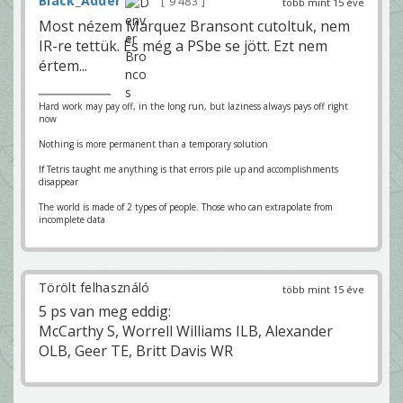
Black_Adder
9 483
több mint 15 éve
Most nézem Marquez Bransont cutoltuk, nem
IR-re tettük. És még a PSbe se jött. Ezt nem
értem...
Hard work may pay off, in the long run, but laziness always pays off right
now
Nothing is more permanent than a temporary solution
If Tetris taught me anything is that errors pile up and accomplishments
disappear
The world is made of 2 types of people. Those who can extrapolate from
incomplete data
Törölt felhasználó
több mint 15 éve
5 ps van meg eddig:
McCarthy S, Worrell Williams ILB, Alexander
OLB, Geer TE, Britt Davis WR