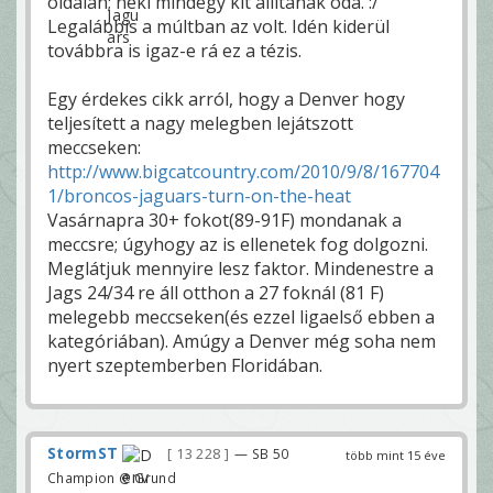
oldalán; neki mindegy kit állítanak oda. :/
Legalábbis a múltban az volt. Idén kiderül
továbbra is igaz-e rá ez a tézis.
Egy érdekes cikk arról, hogy a Denver hogy
teljesített a nagy melegben lejátszott
meccseken:
http://www.bigcatcountry.com/2010/9/8/167704
1/broncos-jaguars-turn-on-the-heat
Vasárnapra 30+ fokot(89-91F) mondanak a
meccsre; úgyhogy az is ellenetek fog dolgozni.
Meglátjuk mennyire lesz faktor. Mindenestre a
Jags 24/34 re áll otthon a 27 foknál (81 F)
melegebb meccseken(és ezzel ligaelső ebben a
kategóriában). Amúgy a Denver még soha nem
nyert szeptemberben Floridában.
StormST
13 228
— SB 50
több mint 15 éve
Champion @ Grund