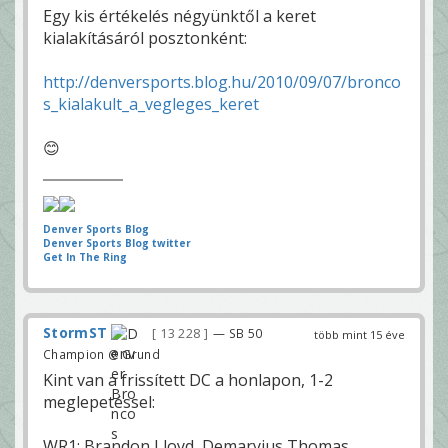
Egy kis értékelés négyünktől a keret
kialakításáról posztonként:
http://denversports.blog.hu/2010/09/07/bronco
s_kialakult_a_vegleges_keret
😊
Denver Sports Blog
Denver Sports Blog twitter
Get In The Ring
StormST
13 228
— SB 50
több mint 15 éve
Champion @ Grund
Kint van a frissített DC a honlapon, 1-2
meglepetéssel:
WR1: Brandon Lloyd, Demaryius Thomas