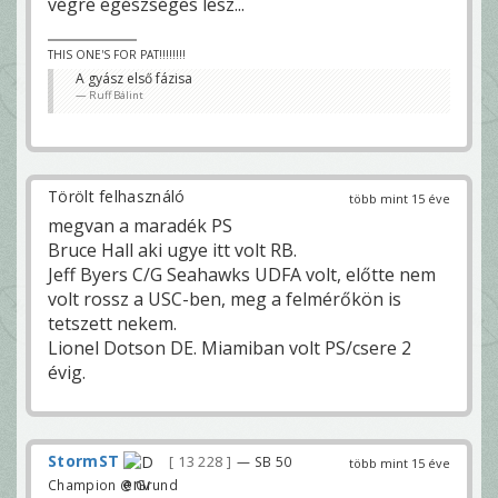
végre egészséges lesz...
THIS ONE'S FOR PAT!!!!!!!!
A gyász első fázisa
Ruff Bálint
Törölt felhasználó
több mint 15 éve
megvan a maradék PS
Bruce Hall aki ugye itt volt RB.
Jeff Byers C/G Seahawks UDFA volt, előtte nem
volt rossz a USC-ben, meg a felmérőkön is
tetszett nekem.
Lionel Dotson DE. Miamiban volt PS/csere 2
évig.
StormST
13 228
— SB 50
több mint 15 éve
Champion @ Grund