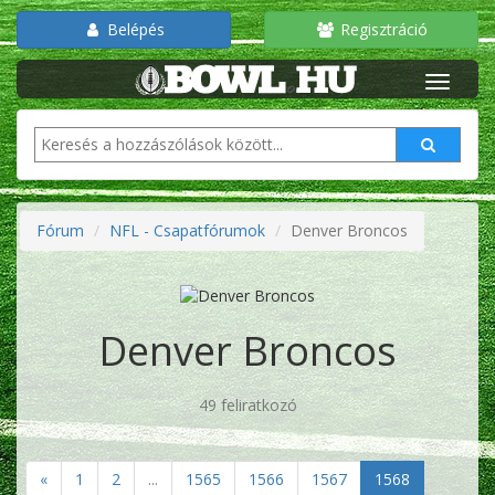
Belépés
Regisztráció
Fórum
NFL - Csapatfórumok
Denver Broncos
Denver Broncos
49 feliratkozó
«
1
2
...
1565
1566
1567
1568