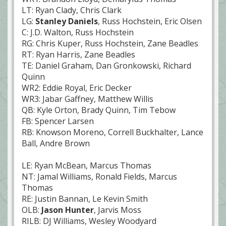
LT: Ryan Clady, Chris Clark
LG:
Stanley Daniels
, Russ Hochstein, Eric Olsen
C: J.D. Walton, Russ Hochstein
RG: Chris Kuper, Russ Hochstein, Zane Beadles
RT: Ryan Harris, Zane Beadles
TE: Daniel Graham, Dan Gronkowski, Richard
Quinn
WR2: Eddie Royal, Eric Decker
WR3: Jabar Gaffney, Matthew Willis
QB: Kyle Orton, Brady Quinn, Tim Tebow
FB: Spencer Larsen
RB: Knowson Moreno, Correll Buckhalter, Lance
Ball, Andre Brown
LE: Ryan McBean, Marcus Thomas
NT: Jamal Williams, Ronald Fields, Marcus
Thomas
RE: Justin Bannan, Le Kevin Smith
OLB:
Jason Hunter
, Jarvis Moss
RILB: DJ Williams, Wesley Woodyard