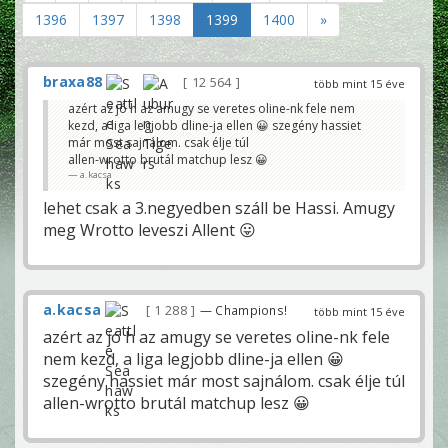
1396
1397
1398
1399
1400
»
braxa88
12 564
több mint 15 éve
azért az jó h az amugy se veretes oline-nk fele nem
kezd, a liga legjobb dline-ja ellen 😀 szegény hassiet
már most sajnálom. csak élje túl
allen-wrotto brutál matchup lesz 😀
a.kacsa
lehet csak a 3.negyedben száll be Hassi. Amugy
meg Wrotto leveszi Allent 😛
a.kacsa
1 288
— Champions!
több mint 15 éve
azért az jó h az amugy se veretes oline-nk fele
nem kezd, a liga legjobb dline-ja ellen 😀
szegény hassiet már most sajnálom. csak élje túl
allen-wrotto brutál matchup lesz 😀