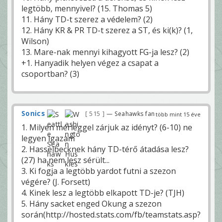
legtöbb, mennyivel? (15. Thomas 5)
11. Hány TD-t szerez a védelem? (2)
12. Hány KR & PR TD-t szerez a ST, és ki(k)? (1,
Wilson)
13. Mare-nak mennyi kihagyott FG-ja lesz? (2)
+1. Hanyadik helyen végez a csapat a
csoportban? (3)
Sonics
515
— Seahawks fan
több mint 15 éve
1. Milyen mérleggel zárjuk az idényt? (6-10) ne
legyen igazam
2. Hasselbecknek hány TD-térő átadása lesz?
(27) ha nem lesz sérült...
3. Ki fogja a legtöbb yardot futni a szezon
végére? (J. Forsett)
4. Kinek lesz a legtöbb elkapott TD-je? (TJH)
5. Hány sacket enged Okung a szezon
során(http://hosted.stats.com/fb/teamstats.asp?