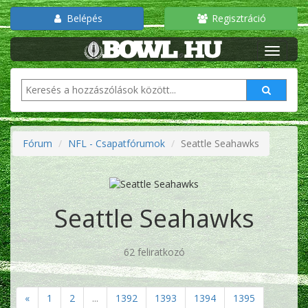
Belépés
Regisztráció
Fórum
NFL - Csapatfórumok
Seattle Seahawks
Seattle Seahawks
62 feliratkozó
«
1
2
...
1392
1393
1394
1395