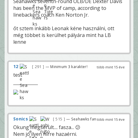
Seahawks seventh-round OLB/DE Dexter Davis
has been the MVP of camp, according to
linebackers coach Ken Norton Jr.
őt sztem inkább Leonak kéne használni, ott
még többet is kerülhet pályára mint ha LB
lenne
12
291
— Minimum 3 karakter!
több mint 15 éve
test
Sonics
515
— Seahawks fan
több mint 15 éve
Okung megsérült.... fasza... 😕
Nem jó ilyen hírre hazaérni.