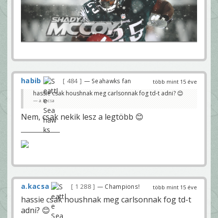
habib
484
— Seahawks fan
több mint 15 éve
hassie csak houshnak meg carlsonnak fog td-t adni? 😊
a.kacsa
Nem, csak nekik lesz a legtöbb 😊
a.kacsa
1 288
— Champions!
több mint 15 éve
hassie csak houshnak meg carlsonnak fog td-t
adni? 😊