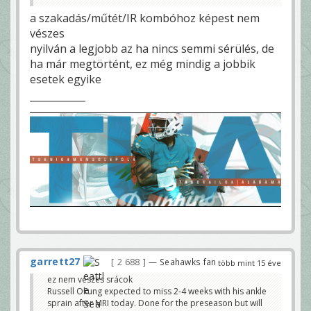
a szakadás/műtét/IR kombóhoz képest nem
vészes
nyilván a legjobb az ha nincs semmi sérülés, de
ha már megtörtént, ez még mindig a jobbik
esetek egyike
garrett27
2 688
— Seahawks fan
több mint 15 éve
ez nem vészes srácok
Russell Okung expected to miss 2-4 weeks with his ankle
sprain after MRI today. Done for the preseason but will