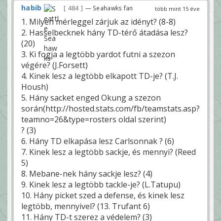
habib
484
— Seahawks fan
több mint 15 éve
1. Milyen mérleggel zárjuk az idényt? (8-8)
2. Hasselbecknek hány TD-térő átadása lesz?
(20)
3. Ki fogja a legtöbb yardot futni a szezon
végére? (J.Forsett)
4. Kinek lesz a legtöbb elkapott TD-je? (T.J.
Housh)
5. Hány sacket enged Okung a szezon
során(http://hosted.stats.com/fb/teamstats.asp?
teamno=26&type=rosters oldal szerint)
? (3)
6. Hány TD elkapása lesz Carlsonnak ? (6)
7. Kinek lesz a legtöbb sackje, és mennyi? (Reed
5)
8. Mebane-nek hány sackje lesz? (4)
9. Kinek lesz a legtöbb tackle-je? (L.Tatupu)
10. Hány picket szed a defense, és kinek lesz
legtöbb, mennyivel? (13. Trufant 6)
11. Hány TD-t szerez a védelem? (3)