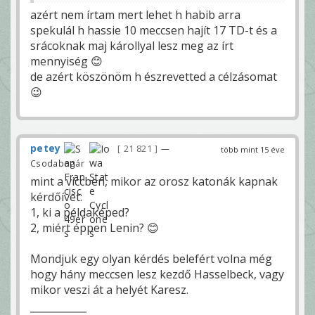
azért nem írtam mert lehet h habib arra
spekulál h hassie 10 meccsen hajít 17 TD-t és a
srácoknak maj károllyal lesz meg az írt
mennyiség 😊
de azért köszönöm h észrevetted a célzásomat
😉
petey
21 821
—
több mint 15 éve
Csodabogár
mint a viccben, mikor az orosz katonák kapnak
kérdőívet:
1, ki a példaképed?
2, miért éppen Lenin? 😊
Mondjuk egy olyan kérdés belefért volna még
hogy hány meccsen lesz kezdő Hasselbeck, vagy
mikor veszi át a helyét Karesz.