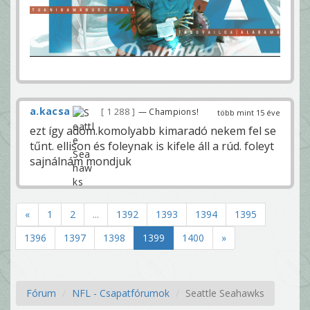
a.kacsa
1 288
— Champions!
több mint 15 éve
ezt így adom.komolyabb kimaradó nekem fel se
tűnt. ellison és foleynak is kifele áll a rúd. foleyt
sajnálnám mondjuk
«
1
2
...
1392
1393
1394
1395
1396
1397
1398
1399
1400
»
Fórum
NFL - Csapatfórumok
Seattle Seahawks