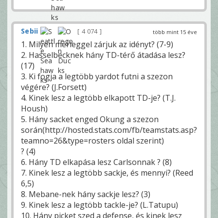
Sebii
4 074
több mint 15 éve
1. Milyen mérleggel zárjuk az idényt? (7-9)
2. Hasselbecknek hány TD-térő átadása lesz?
(17)
3. Ki fogja a legtöbb yardot futni a szezon
végére? (J.Forsett)
4. Kinek lesz a legtöbb elkapott TD-je? (T.J.
Housh)
5. Hány sacket enged Okung a szezon
során(http://hosted.stats.com/fb/teamstats.asp?
teamno=26&type=rosters oldal szerint)
? (4)
6. Hány TD elkapása lesz Carlsonnak ? (8)
7. Kinek lesz a legtöbb sackje, és mennyi? (Reed
6,5)
8. Mebane-nek hány sackje lesz? (3)
9. Kinek lesz a legtöbb tackle-je? (L.Tatupu)
10. Hány picket szed a defense, és kinek lesz