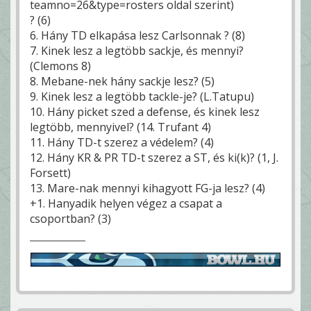
teamno=26&type=rosters oldal szerint)
? (6)
6. Hány TD elkapása lesz Carlsonnak ? (8)
7. Kinek lesz a legtöbb sackje, és mennyi?
(Clemons 8)
8. Mebane-nek hány sackje lesz? (5)
9. Kinek lesz a legtöbb tackle-je? (L.Tatupu)
10. Hány picket szed a defense, és kinek lesz
legtöbb, mennyivel? (14. Trufant 4)
11. Hány TD-t szerez a védelem? (4)
12. Hány KR & PR TD-t szerez a ST, és ki(k)? (1, J.
Forsett)
13. Mare-nak mennyi kihagyott FG-ja lesz? (4)
+1. Hanyadik helyen végez a csapat a
csoportban? (3)