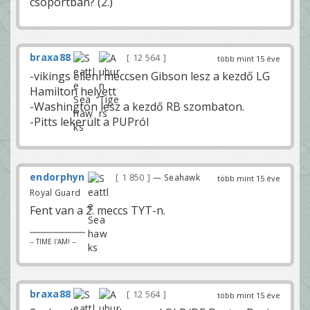
csoportban? (2.)
braxa88
12 564
több mint 15 éve
-vikings elleni meccsen Gibson lesz a kezdő LG
Hamilton helyett
-Washington lesz a kezdő RB szombaton.
-Pitts lekerült a PUPról
endorphyn
1 850
— Seahawk
több mint 15 éve
Royal Guard
Fent van a 2. meccs TYT-n.
-- TIME I'AM! --
braxa88
12 564
több mint 15 éve