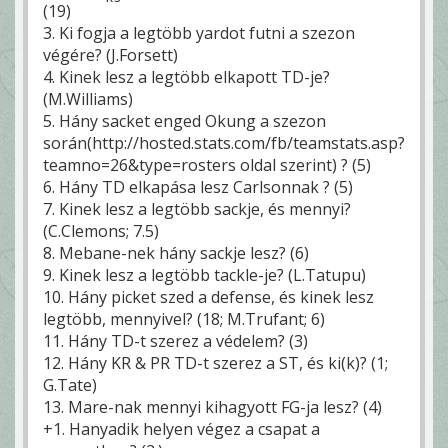
(19)
3. Ki fogja a legtöbb yardot futni a szezon
végére? (J.Forsett)
4. Kinek lesz a legtöbb elkapott TD-je?
(M.Williams)
5. Hány sacket enged Okung a szezon
során(http://hosted.stats.com/fb/teamstats.asp?
teamno=26&type=rosters oldal szerint) ? (5)
6. Hány TD elkapása lesz Carlsonnak ? (5)
7. Kinek lesz a legtöbb sackje, és mennyi?
(C.Clemons; 7.5)
8. Mebane-nek hány sackje lesz? (6)
9. Kinek lesz a legtöbb tackle-je? (L.Tatupu)
10. Hány picket szed a defense, és kinek lesz
legtöbb, mennyivel? (18; M.Trufant; 6)
11. Hány TD-t szerez a védelem? (3)
12. Hány KR & PR TD-t szerez a ST, és ki(k)? (1;
G.Tate)
13. Mare-nak mennyi kihagyott FG-ja lesz? (4)
+1. Hanyadik helyen végez a csapat a