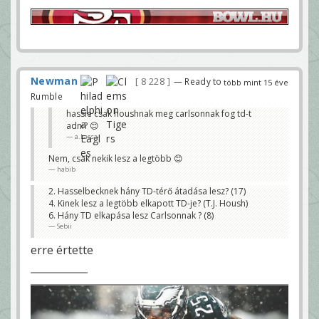
Newman
8 228
— Ready to
több mint 15 éve
Rumble
hassie csak houshnak meg carlsonnak fog td-t
adni? 😊
a.kacsa
Nem, csak nekik lesz a legtöbb 😊
habib
2. Hasselbecknek hány TD-térő átadása lesz? (17)
4. Kinek lesz a legtöbb elkapott TD-je? (T.J. Housh)
6. Hány TD elkapása lesz Carlsonnak ? (8)
Sebii
erre értette