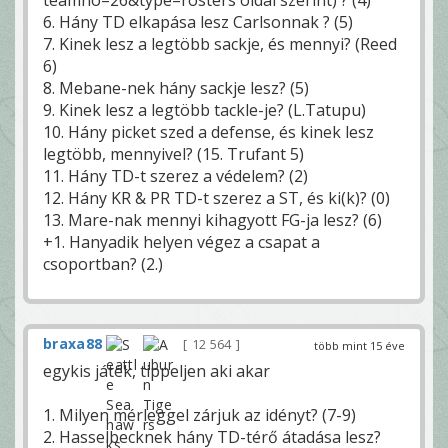
6. Hány TD elkapása lesz Carlsonnak ? (5)
7. Kinek lesz a legtöbb sackje, és mennyi? (Reed
6)
8. Mebane-nek hány sackje lesz? (5)
9. Kinek lesz a legtöbb tackle-je? (L.Tatupu)
10. Hány picket szed a defense, és kinek lesz
legtöbb, mennyivel? (15. Trufant 5)
11. Hány TD-t szerez a védelem? (2)
12. Hány KR & PR TD-t szerez a ST, és ki(k)? (0)
13. Mare-nak mennyi kihagyott FG-ja lesz? (6)
+1. Hanyadik helyen végez a csapat a
csoportban? (2.)
braxa88
12 564
több mint 15 éve
egykis játék, tippeljen aki akar
1. Milyen mérleggel zárjuk az idényt? (7-9)
2. Hasselbecknek hány TD-térő átadása lesz?