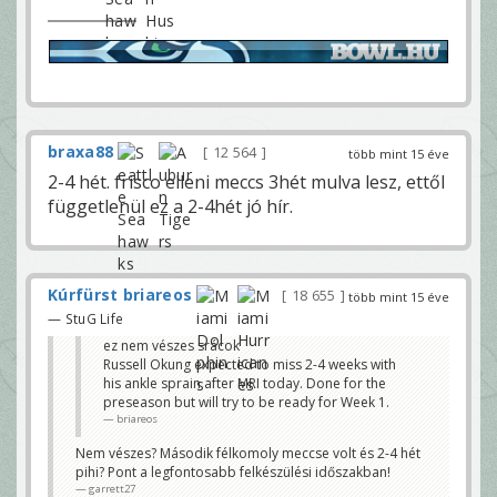
braxa88
12 564
több mint 15 éve
2-4 hét. frisco elleni meccs 3hét mulva lesz, ettől
függetlenül ez a 2-4hét jó hír.
Kúrfürst briareos
18 655
több mint 15 éve
— StuG Life
ez nem vészes srácok
Russell Okung expected to miss 2-4 weeks with
his ankle sprain after MRI today. Done for the
preseason but will try to be ready for Week 1.
briareos
Nem vészes? Második félkomoly meccse volt és 2-4 hét
pihi? Pont a legfontosabb felkészülési időszakban!
garrett27