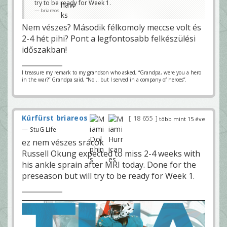
try to be ready for Week 1.
briareos
Nem vészes? Második félkomoly meccse volt és
2-4 hét pihi? Pont a legfontosabb felkészülési
időszakban!
I treasure my remark to my grandson who asked, “Grandpa, were you a hero
in the war?” Grandpa said, “No… but I served in a company of heroes”.
Kúrfürst briareos
18 655
több mint 15 éve
— StuG Life
ez nem vészes srácok
Russell Okung expected to miss 2-4 weeks with
his ankle sprain after MRI today. Done for the
preseason but will try to be ready for Week 1.