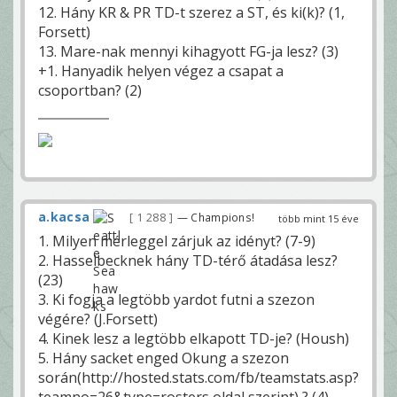
12. Hány KR & PR TD-t szerez a ST, és ki(k)? (1,
Forsett)
13. Mare-nak mennyi kihagyott FG-ja lesz? (3)
+1. Hanyadik helyen végez a csapat a
csoportban? (2)
a.kacsa
1 288
— Champions!
több mint 15 éve
1. Milyen mérleggel zárjuk az idényt? (7-9)
2. Hasselbecknek hány TD-térő átadása lesz?
(23)
3. Ki fogja a legtöbb yardot futni a szezon
végére? (J.Forsett)
4. Kinek lesz a legtöbb elkapott TD-je? (Housh)
5. Hány sacket enged Okung a szezon
során(http://hosted.stats.com/fb/teamstats.asp?
teamno=26&type=rosters oldal szerint) ? (4)