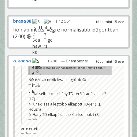
braxa88
12 564
több mint 15 éve
holnap meccs, végre normálisabb időpontban
(2.00) 😀
a.kacsa
1 288
— Champions!
több mint 15 éve
hassie csak houshnak meg carlsonnak fog td-t adni?
😊
a.kacsa
Nem, csak nekik lesz a legtöbb 😊
habib
2. Hasselbecknek hány TD-térő átadása lesz?
(17)
4. Kinek lesz a legtöbb elkapott TD-je? (T.J.
Housh)
6. Hány TD elkapása lesz Carlsonnak ? (8)
Sebii
erre értette
Newman