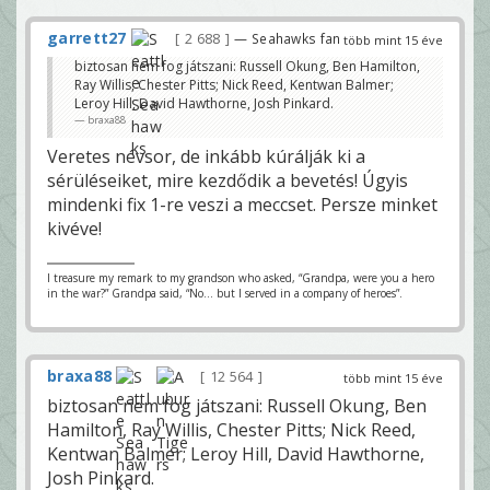
garrett27
2 688
— Seahawks fan
több mint 15 éve
biztosan nem fog játszani: Russell Okung, Ben Hamilton,
Ray Willis, Chester Pitts; Nick Reed, Kentwan Balmer;
Leroy Hill, David Hawthorne, Josh Pinkard.
braxa88
Veretes névsor, de inkább kúrálják ki a
sérüléseiket, mire kezdődik a bevetés! Úgyis
mindenki fix 1-re veszi a meccset. Persze minket
kivéve!
I treasure my remark to my grandson who asked, “Grandpa, were you a hero
in the war?” Grandpa said, “No… but I served in a company of heroes”.
braxa88
12 564
több mint 15 éve
biztosan nem fog játszani: Russell Okung, Ben
Hamilton, Ray Willis, Chester Pitts; Nick Reed,
Kentwan Balmer; Leroy Hill, David Hawthorne,
Josh Pinkard.