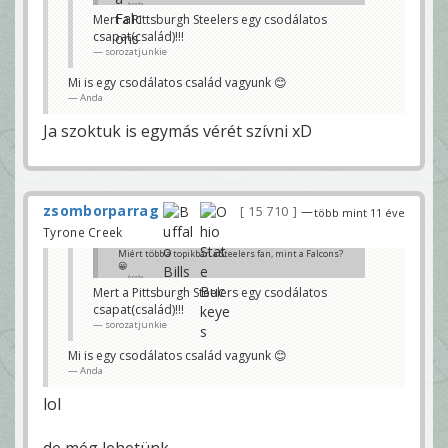
Anda
Mert a Pittsburgh Steelers egy csodálatos
csapat(család)!!!
sorozatjunkie
Mi is egy csodálatos család vagyunk 😊
Anda
Ja szoktuk is egymás vérét szívni xD
zsomborparrag
15 710
—
több mint 11 éve
Tyrone Creek
Miért több a topikban a Steelers fan, mint a Falcons?
😀
Anda
Mert a Pittsburgh Steelers egy csodálatos
csapat(család)!!!
sorozatjunkie
Mi is egy csodálatos család vagyunk 😊
Anda
lol