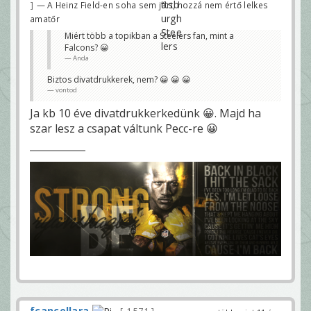
— A Heinz Field-en soha sem járt, hozzá nem értő lelkes
amatőr
Miért több a topikban a Steelers fan, mint a
Falcons? 😀
Anda
Biztos divatdrukkerek, nem? 😀 😀 😀
vontod
Ja kb 10 éve divatdrukkerkedünk 😀. Majd ha
szar lesz a csapat váltunk Pecc-re 😀
fcancellara