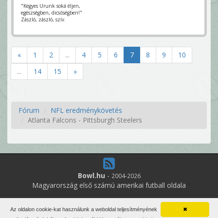
"Kegyes Urunk soká éljen,
egészségben, dicsőségben!"
Zászló, zászló, szív.
«
1
2
...
4
5
6
7
8
9
10
...
14
15
»
Fórum
NFL eredménykövetés
Atlanta Falcons - Pittsburgh Steelers
Bowl.hu
-
2004-2026
Magyarország első számú amerikai futball oldala
6
online felhasználó
Az oldalon cookie-kat használunk a weboldal teljesítményének
✖
Minden jog fenntartva. Írott anyagok újraközlése csak a szerző