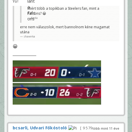
Yo!
Miért több a topikban a Steelers fan, mint a
Falcons? 😀
Anda
erre nem válaszolok, mert bannolnom kéne magamat
utána
shawnka
😀
bcsarli, Udvari Főkóstoló
9 579
több mint 11 éve