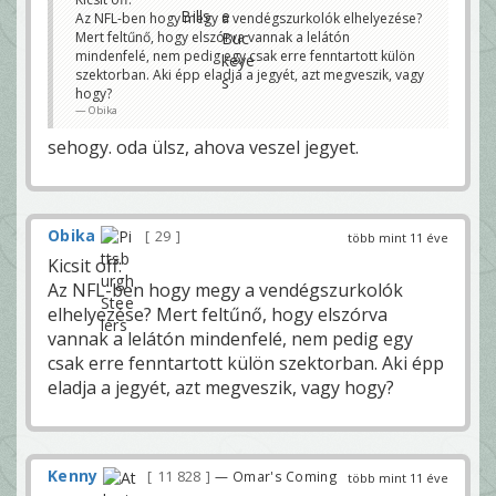
Az NFL-ben hogy megy a vendégszurkolók elhelyezése?
Mert feltűnő, hogy elszórva vannak a lelátón
mindenfelé, nem pedig egy csak erre fenntartott külön
szektorban. Aki épp eladja a jegyét, azt megveszik, vagy
hogy?
Obika
sehogy. oda ülsz, ahova veszel jegyet.
Obika
29
több mint 11 éve
Kicsit off:
Az NFL-ben hogy megy a vendégszurkolók
elhelyezése? Mert feltűnő, hogy elszórva
vannak a lelátón mindenfelé, nem pedig egy
csak erre fenntartott külön szektorban. Aki épp
eladja a jegyét, azt megveszik, vagy hogy?
Kenny
11 828
— Omar's Coming
több mint 11 éve