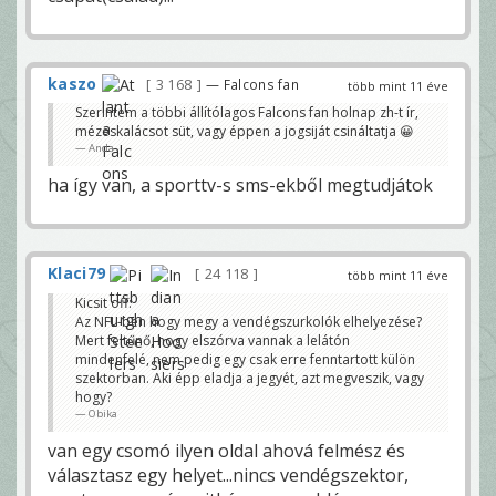
kaszo
3 168
— Falcons fan
több mint 11 éve
Szerintem a többi állítólagos Falcons fan holnap zh-t ír,
mézeskalácsot süt, vagy éppen a jogsiját csináltatja 😀
Anda
ha így van, a sporttv-s sms-ekből megtudjátok
Klaci79
24 118
több mint 11 éve
Kicsit off:
Az NFL-ben hogy megy a vendégszurkolók elhelyezése?
Mert feltűnő, hogy elszórva vannak a lelátón
mindenfelé, nem pedig egy csak erre fenntartott külön
szektorban. Aki épp eladja a jegyét, azt megveszik, vagy
hogy?
Obika
van egy csomó ilyen oldal ahová felmész és
választasz egy helyet...nincs vendégszektor,