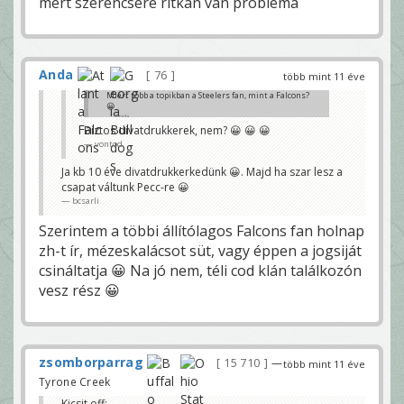
mert szerencsére ritkán van probléma
Anda
76
több mint 11 éve
Miért több a topikban a Steelers fan, mint a Falcons?
😀
Anda
Biztos divatdrukkerek, nem? 😀 😀 😀
vontod
Ja kb 10 éve divatdrukkerkedünk 😀. Majd ha szar lesz a
csapat váltunk Pecc-re 😀
bcsarli
Szerintem a többi állítólagos Falcons fan holnap
zh-t ír, mézeskalácsot süt, vagy éppen a jogsiját
csináltatja 😀 Na jó nem, téli cod klán találkozón
vesz rész 😀
zsomborparrag
15 710
—
több mint 11 éve
Tyrone Creek
Kicsit off: