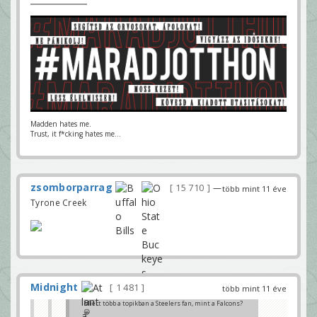
Madden hates me.
Trust, it f*cking hates me...
zsomborparrag
15 710
—
több mint 11 éve
Tyrone Creek
Midnight
1 481
több mint 11 éve
Miért több a topikban a Steelers fan, mint a Falcons?
😀