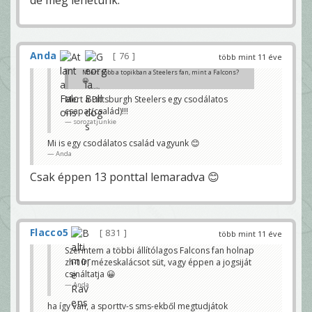
de még lehetünk.
Anda
76
több mint 11 éve
Miért több a topikban a Steelers fan, mint a Falcons?
😀
Anda
Mert a Pittsburgh Steelers egy csodálatos
csapat(család)!!!
sorozatjunkie
Mi is egy csodálatos család vagyunk 😊
Anda
Csak éppen 13 ponttal lemaradva 😊
Flacco5
831
több mint 11 éve
Szerintem a többi állítólagos Falcons fan holnap
zh-t ír, mézeskalácsot süt, vagy éppen a jogsiját
csináltatja 😀
Anda
ha így van, a sporttv-s sms-ekből megtudjátok