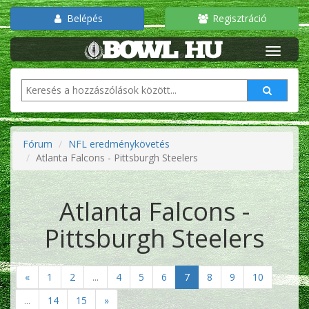
Belépés
Regisztráció
Fórum
NFL eredménykövetés
Atlanta Falcons - Pittsburgh Steelers
Atlanta Falcons -
Pittsburgh Steelers
«
1
2
...
4
5
6
7
8
9
10
...
14
15
»