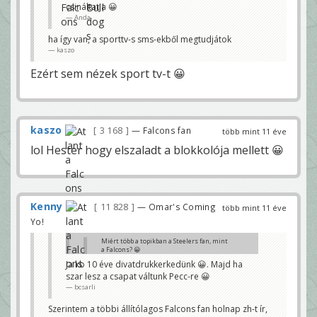
csináltatja 😀
Anda
ha így van, a sporttv-s sms-ekből megtudjátok
kaszo
Ezért sem nézek sport tv-t 😀
kaszo
3 168
— Falcons fan
több mint 11 éve
lol Hester hogy elszaladt a blokkolója mellett 😀
Kenny
11 828
— Omar's Coming
több mint 11 éve
Yo!
Miért több a topikban a Steelers fan, mint
a Falcons? 😀
Anda
Ja kb 10 éve divatdrukkerkedünk 😀. Majd ha
szar lesz a csapat váltunk Pecc-re 😀
Biztos divatdrukkerek, nem? 😀 😀 😀
vontod
bcsarli
Szerintem a többi állítólagos Falcons fan holnap zh-t ír,