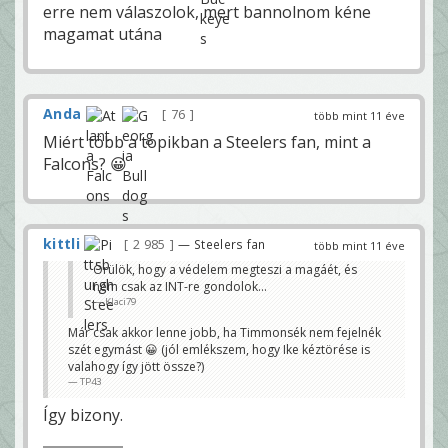
erre nem válaszolok, mert bannolnom kéne
magamat utána
Anda
76
több mint 11 éve
Miért több a topikban a Steelers fan, mint a
Falcons? 😀
kittli
2 985
— Steelers fan
több mint 11 éve
Örülök, hogy a védelem megteszi a magáét, és
nem csak az INT-re gondolok...
Klaci79
Már csak akkor lenne jobb, ha Timmonsék nem fejelnék
szét egymást 😀 (jól emlékszem, hogy Ike kéztörése is
valahogy így jött össze?)
TP43
Így bizony.