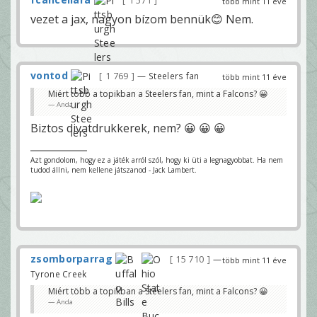
1 571
több mint 11 éve
vezet a jax, nagyon bízom bennük😊 Nem.
vontod
1 769
— Steelers fan
több mint 11 éve
Miért több a topikban a Steelers fan, mint a Falcons? 😀
Anda
Biztos divatdrukkerek, nem? 😀 😀 😀
Azt gondolom, hogy ez a játék arról szól, hogy ki üti a legnagyobbat. Ha nem
tudod állni, nem kellene játszanod - Jack Lambert.
zsomborparrag
15 710
—
több mint 11 éve
Tyrone Creek
Miért több a topikban a Steelers fan, mint a Falcons? 😀
Anda