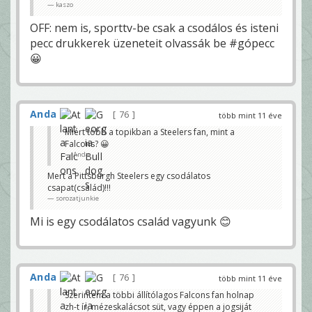
kaszo
OFF: nem is, sporttv-be csak a csodálos és isteni
pecc drukkerek üzeneteit olvassák be #gópecc
😀
Anda
76
több mint 11 éve
Miért több a topikban a Steelers fan, mint a
Falcons? 😀
Anda
Mert a Pittsburgh Steelers egy csodálatos
csapat(család)!!!
sorozatjunkie
Mi is egy csodálatos család vagyunk 😊
Anda
76
több mint 11 éve
Szerintem a többi állítólagos Falcons fan holnap
zh-t ír, mézeskalácsot süt, vagy éppen a jogsiját