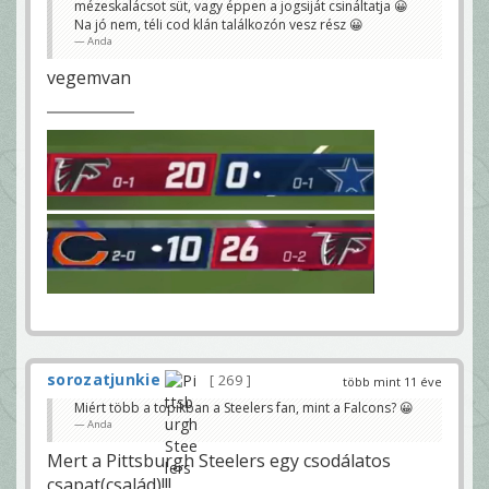
mézeskalácsot süt, vagy éppen a jogsiját csináltatja 😀
Na jó nem, téli cod klán találkozón vesz rész 😀
Anda
vegemvan
sorozatjunkie
269
több mint 11 éve
Miért több a topikban a Steelers fan, mint a Falcons? 😀
Anda
Mert a Pittsburgh Steelers egy csodálatos
csapat(család)!!!