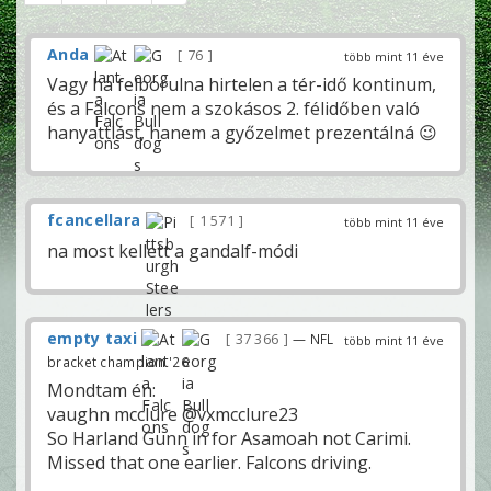
Anda
76
több mint 11 éve
Vagy ha felborulna hirtelen a tér-idő kontinum,
és a Falcons nem a szokásos 2. félidőben való
hanyattlást, hanem a győzelmet prezentálná 😉
fcancellara
1 571
több mint 11 éve
na most kellett a gandalf-módi
empty taxi
37 366
— NFL
több mint 11 éve
bracket champion '26
Mondtam én:
vaughn mcclure @vxmcclure23
So Harland Gunn in for Asamoah not Carimi.
Missed that one earlier. Falcons driving.