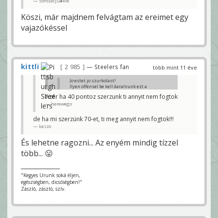
sorozatjunkie
Köszi, már majdnem felvágtam az ereimet egy
vajazókéssel
kittli
2 985
— Steelers fan
több mint 11 éve
Jo estet jo szurkolast!
Ilyen offensel be kell daralnunk ezt a
falconst
Azér ha 40 pontoz szerzunk ti annyit nem fogtok
herewego
herewego
ilyen offense-szel be kell darálnunk ezt a steelerst!
shawnka
de ha mi szerzünk 70-et, ti meg annyit nem fogtok!!!
kaszo
És lehetne ragozni... Az enyém mindig tízzel
több... 😛
"Kegyes Urunk soká éljen,
egészségben, dicsőségben!"
Zászló, zászló, szív.