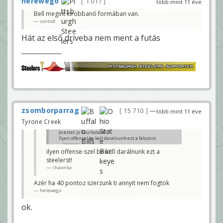
herewego
1 017
több mint 11 éve
Bell megint kirobbanó formában van.
vontod
Hát az első driveba nem ment a futás
zsomborparrag
15 710
—
több mint 11 éve
Tyrone Creek
Jo estet jo szurkolast!
Ilyen offensel be kell daralnunk ezt a falconst
herewego
ilyen offense-szel be kell darálnunk ezt a
steelerst!
shawnka
Azér ha 40 pontoz szerzunk ti annyit nem fogtok
herewego
ok.