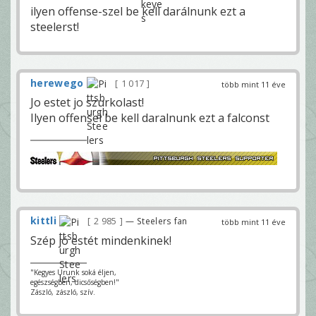
ilyen offense-szel be kell darálnunk ezt a
steelerst!
herewego
1 017
több mint 11 éve
Jo estet jo szurkolast!
Ilyen offensel be kell daralnunk ezt a falconst
kittli
2 985
— Steelers fan
több mint 11 éve
Szép jó estét mindenkinek!
"Kegyes Urunk soká éljen,
egészségben, dicsőségben!"
Zászló, zászló, szív.