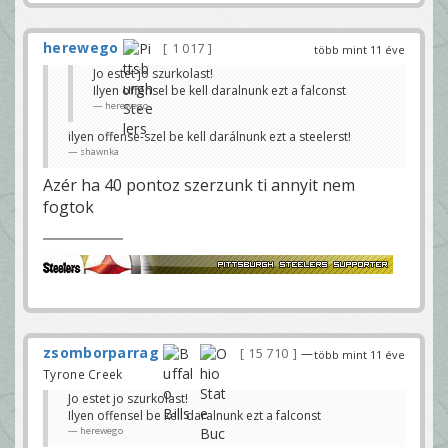
herewego
1 017
több mint 11 éve
Jo estet jo szurkolast!
Ilyen offensel be kell daralnunk ezt a falconst
herewego
ilyen offense-szel be kell darálnunk ezt a steelerst!
shawnka
Azér ha 40 pontoz szerzunk ti annyit nem
fogtok
zsomborparrag
15 710
—
több mint 11 éve
Tyrone Creek
Jo estet jo szurkolast!
Ilyen offensel be kell daralnunk ezt a falconst
herewego