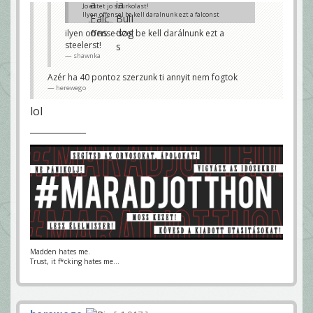
Jo estet jo szurkolast!
Ilyen offensel be kell daralnunk ezt a falconst
herewego
ilyen offense-szel be kell darálnunk ezt a
steelerst!
shawnka
Azér ha 40 pontoz szerzunk ti annyit nem fogtok
herewego
lol
Madden hates me.
Trust, it f*cking hates me...