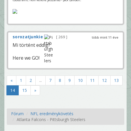
tudod állni, nem kellene játszanod - Jack Lambert.
sorozatjunkie
269
több mint 11 éve
Mi történt eddig?
Here we GO!
«
1
2
...
7
8
9
10
11
12
13
14
15
»
Fórum
NFL eredménykövetés
Atlanta Falcons - Pittsburgh Steelers