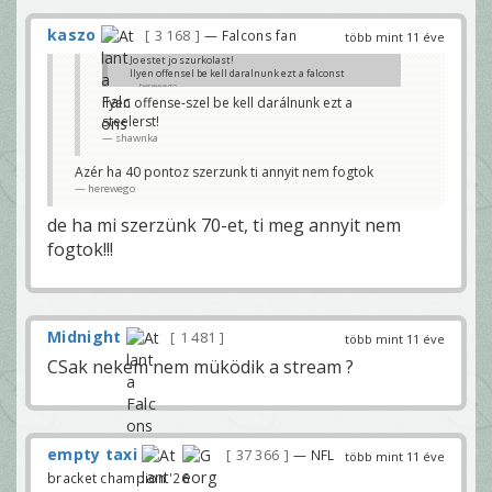
kaszo
3 168
— Falcons fan
több mint 11 éve
Jo estet jo szurkolast!
Ilyen offensel be kell daralnunk ezt a falconst
herewego
ilyen offense-szel be kell darálnunk ezt a
steelerst!
shawnka
Azér ha 40 pontoz szerzunk ti annyit nem fogtok
herewego
de ha mi szerzünk 70-et, ti meg annyit nem
fogtok!!!
Midnight
1 481
több mint 11 éve
CSak nekem nem müködik a stream ?
empty taxi
37 366
— NFL
több mint 11 éve
bracket champion '26