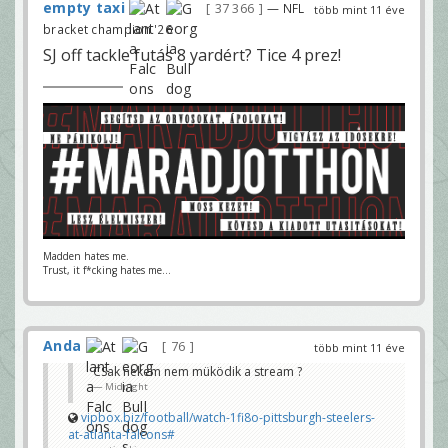
empty taxi
37 366
— NFL
több mint 11 éve
bracket champion '26
SJ off tackle futás 8 yardért? Tice 4 prez!
Madden hates me.
Trust, it f*cking hates me...
Anda
76
több mint 11 éve
CSak nekem nem müködik a stream ?
Midnight
vipbox.biz/football/watch-1fi8o-pittsburgh-steelers-
at-atlanta-falcons#