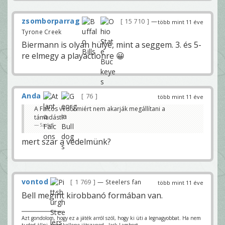
zsomborparrag
15 710
—
több mint 11 éve
Tyrone Creek
Biermann is olyan hülye, mint a seggem. 3. és 5-
re elmegy a playactionre 😀
Anda
76
több mint 11 éve
A Falcos védői miért nem akarják megállítani a
támadást?
Szokol
mert szar a védelmünk?
vontod
1 769
— Steelers fan
több mint 11 éve
Bell megint kirobbanó formában van.
Azt gondolom, hogy ez a játék arról szól, hogy ki üti a legnagyobbat. Ha nem