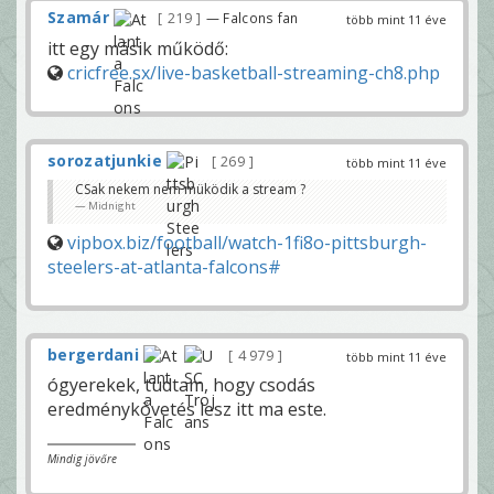
Szamár
219
— Falcons fan
több mint 11 éve
itt egy másik működő:
cricfree.sx/live-basketball-streaming-ch8.php
sorozatjunkie
269
több mint 11 éve
CSak nekem nem müködik a stream ?
Midnight
vipbox.biz/football/watch-1fi8o-pittsburgh-
steelers-at-atlanta-falcons#
bergerdani
4 979
több mint 11 éve
ógyerekek, tudtam, hogy csodás
eredménykövetés lesz itt ma este.
Mindig jövőre