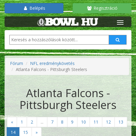
Belépés
Regisztráció
Fórum
NFL eredménykövetés
Atlanta Falcons - Pittsburgh Steelers
Atlanta Falcons -
Pittsburgh Steelers
«
1
2
...
7
8
9
10
11
12
13
14
15
»