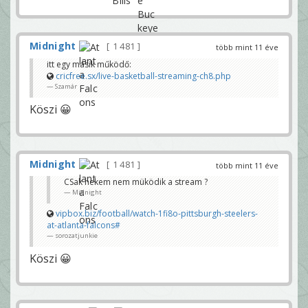
Midnight
1 481
több mint 11 éve
itt egy másik működő:
cricfree.sx/live-basketball-streaming-ch8.php
Szamár
Köszi 😀
Midnight
1 481
több mint 11 éve
CSak nekem nem müködik a stream ?
Midnight
vipbox.biz/football/watch-1fi8o-pittsburgh-steelers-
at-atlanta-falcons#
sorozatjunkie
Köszi 😀