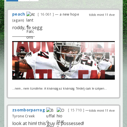
peach
16 061
— a new hope
több mint 11 éve
(again)
roddy, te segg
...nem , nem tündérke. A kívánság az kívánság. Térdelj csak le szépen...
zsomborparrag
15 710
—
több mint 11 éve
Tyrone Creek
look at him! this guy is possessed!