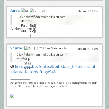
Anda
76
több mint 11 éve
CSak nekem nem müködik a stream ?
Midnight
Nekem sem jó
vontod
1 769
— Steelers fan
több mint 11 éve
CSak nekem nem müködik a stream ?
Midnight
firstrows.biz/football/pittsburgh-steelers-at-
atlanta-falcons-frsga943
Azt gondolom, hogy ez a játék arról szól, hogy ki üti a legnagyobbat. Ha nem
tudod állni, nem kellene játszanod - Jack Lambert.