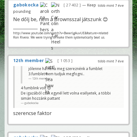
gabokocka
27 402
— Keep
több mint 7 éve
pounding
Ne dőlj be, nem a Brownsszal játszunk 😊
http://www.youtube.com/watch?v=BwwrLgAuvUE&feature=related
Ron Rivera: We were trying to make them systematically beat us.
12th member
1 053
több mint 7 éve
jólenne ha néha meg szereznénk a fumblet
3.fumblet nem tudjuk megfogni..
12th member
4 fumblink volt 😊
De igazából csak egynél lett volna esélyetek, a többi
simán hozzánk pattant
gabokocka
szerencse faktor