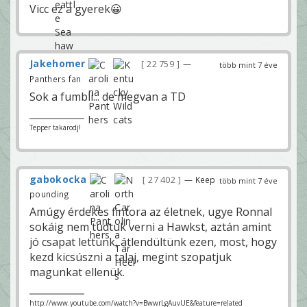
Vicc ez a gyerek😀
Jakehomer
22 759
—
több mint 7 éve
Panthers fan
Sok a fumbli... de megvan a TD
Tepper takarodj!
gabokocka
27 402
— Keep
több mint 7 éve
pounding
Amúgy érdekes fintora az életnek, ugye Ronnal
sokáig nem tudtuk verni a Hawkst, aztán amint
jó csapat lettünk, átlendültünk ezen, most, hogy
kezd kicsúszni a talaj, megint szopatjuk
magunkat ellenük.
http://www.youtube.com/watch?v=BwwrLgAuvUE&feature=related