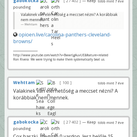
gabokocka
27 402
— Keep
több mint 7 éve
pounding
Valakinek van elérhetőség a meccset nézni? A korábbiak
nem mennek.
Wehttam
opioen.live/carolina-panthers-cleveland-
browns/
http://www.youtube.com/watch?v=BwwrLgAuvUE&feature=related
Ron Rivera: We were trying to make them systematically beat us.
Wehttam
100
több mint 7 éve
Valakinek van elérhetőség a meccset nézni? A
korábbiak nem mennek.
gabokocka
27 402
— Keep
több mint 7 éve
pounding
Cox baszki, megvan 0 yardon, lesz belőle 15