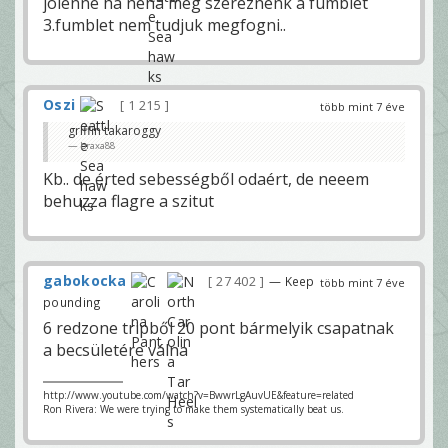
jólenne ha néha meg szereznénk a fumblet
3.fumblet nem tudjuk megfogni..
Oszi
1 215
több mint 7 éve
griffin takaroggy
braxa88
Kb.. de érted sebességből odaért, de neeem
behuzza flagre a szitut
gabokocka
27 402
— Keep
több mint 7 éve
pounding
6 redzone tripből 20 pont bármelyik csapatnak
a becsületére válna
http://www.youtube.com/watch?v=BwwrLgAuvUE&feature=related
Ron Rivera: We were trying to make them systematically beat us.