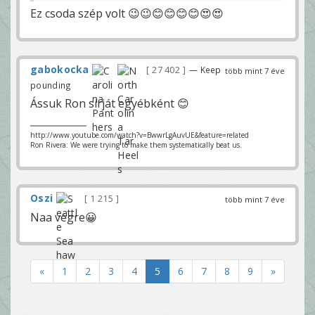
Ez csoda szép volt 😉😉😊😊😊😊😍😍
gabokocka
27 402
— Keep
több mint 7 éve
pounding
Ássuk Ron sírját egyébként 😊
http://www.youtube.com/watch?v=BwwrLgAuvUE&feature=related
Ron Rivera: We were trying to make them systematically beat us.
Oszi
1 215
több mint 7 éve
Naa végre😀
«
1
2
3
4
5
6
7
8
9
»