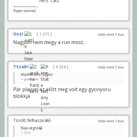
Tepper takarodj!
Oszi
1 215
több mint 7 éve
Nagyon nem megy a run most..
TSzabi
4 226
több mint 7 éve
Manhertzre, ügyes
gabokocka
Pár playyel ez előtt meg volt egy gyonyoru
blokkja
Törölt felhasználó
több mint 7 éve
Naa végre😀
Oszi