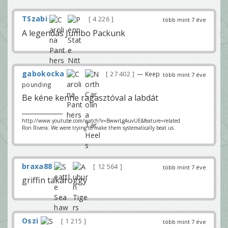
TSzabi
4 226
több mint 7 éve
A legendás Jumbo Packunk
gabokocka
27 402
— Keep
több mint 7 éve
pounding
Be kéne kenne ragasztóval a labdát
http://www.youtube.com/watch?v=BwwrLgAuvUE&feature=related
Ron Rivera: We were trying to make them systematically beat us.
braxa88
12 564
több mint 7 éve
griffin takaroggy
Oszi
1 215
több mint 7 éve