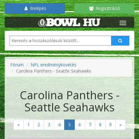
Belépés
Regisztráció
Fórum
NFL eredménykövetés
Carolina Panthers - Seattle Seahawks
Carolina Panthers -
Seattle Seahawks
«
1
2
3
4
5
6
7
8
9
»