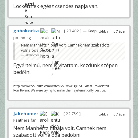
Lockettnek egész csendes napja van.
gabokocka
27 402
— Keep
több mint 7 éve
pounding
Nem Manhertz hibája volt, Camnek nem szabadott
volna oda bedobni
Jakehomer
Egyértelmű, nem is vitattam, kezdünk szépen
bedőlni.
http://www.youtube.com/watch?v=BwwrLgAuvUE&feature=related
Ron Rivera: We were trying to make them systematically beat us.
Jakehomer
22 759
—
több mint 7 éve
Panthers fan
Nem Manhertz hibája volt, Camnek nem
szabadott volna oda bedobni