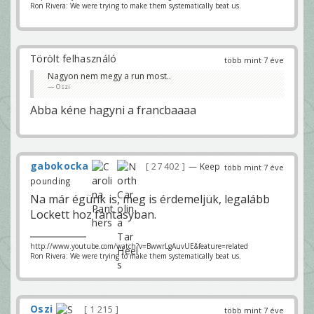
Ron Rivera: We were trying to make them systematically beat us.
Törölt felhasználó
több mint 7 éve
Nagyon nem megy a run most..
Oszi
Abba kéne hagyni a francbaaaa
gabokocka
27 402
— Keep
több mint 7 éve
pounding
Na már égünk is, meg is érdemeljük, legalább
Lockett hoz fantasyban.
http://www.youtube.com/watch?v=BwwrLgAuvUE&feature=related
Ron Rivera: We were trying to make them systematically beat us.
Oszi
1 215
több mint 7 éve