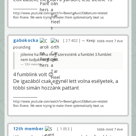
http://www.youtube.com/watch?v=BwwrLgAuvUE&feature=related
Ron Rivera: We were trying to make them systematically beat us.
gabokocka
27 402
— Keep
több mint 7 éve
pounding
jólenne ha néha meg szereznénk a fumblet 3.fumblet
nem tudjuk megfogni..
12th member
4 fumblink volt 😊
De igazából csak egynél lett volna esélyetek, a
többi simán hozzánk pattant
http://www.youtube.com/watch?v=BwwrLgAuvUE&feature=related
Ron Rivera: We were trying to make them systematically beat us.
12th member
1 053
több mint 7 éve