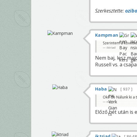
Szerkesztette:
ozibo
Kampman
Szerintem a következ
iktriad
Nem baj, lesz majd
Russell vs. a csapa
Haba
937
Oké de Nálunk ki a 
nagir
Előző hét után is e
iktriad
86 4