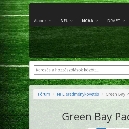
Alapok
NFL
NCAA
DRAFT
Fórum
NFL eredménykövetés
Green Bay P
Green Bay Pac