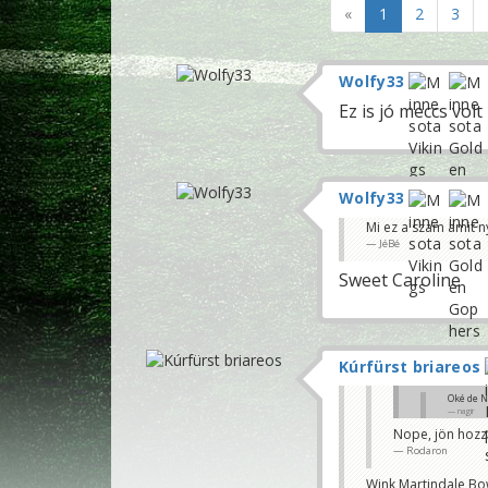
«
1
2
3
Wolfy33
Ez is jó meccs vol
Wolfy33
Mi ez a szam amit n
JéBé
Sweet Caroline
Kúrfürst briareos
Oké de N
nagir
Nope, jön hozz
Nem bye week 
Rodaron
iktriad
Wink Martindale Bow