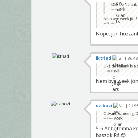
Oké de Nálunk k
nagir
Nem bye week jön? 
iktriad
Nope, jön hozzánk
iktriad
86 4
Oké de Nálunk ki a 
nagir
Nem bye week jön?
ozibozi
21 9
Ottvanbazmeeeg! De 
Henderson
5-6 Abbotomba kerü
baszok Rá 😊