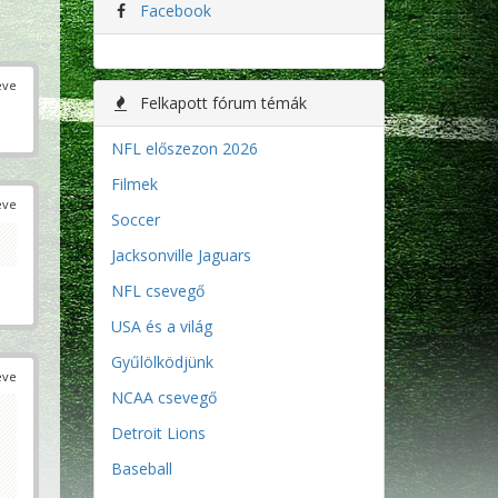
Facebook
éve
Felkapott fórum témák
NFL előszezon 2026
Filmek
éve
Soccer
Jacksonville Jaguars
NFL csevegő
USA és a világ
Gyűlölködjünk
éve
NCAA csevegő
Detroit Lions
Baseball