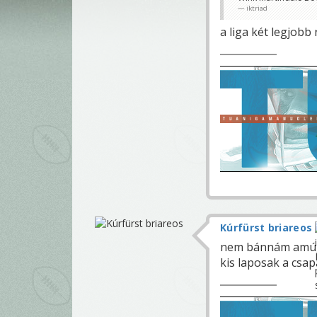
iktriad
a liga két legjobb
Kúrfürst briareos
nem bánnám amúgy
kis laposak a csa