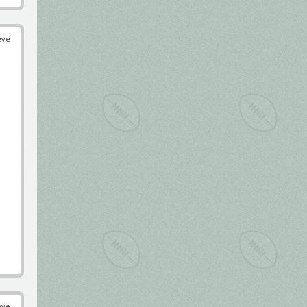
éve
éve