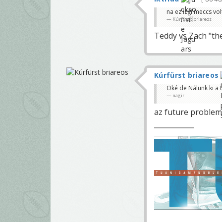
na ez izgi meccs vol
Kúrfürst briareos
Teddy vs Zach "th
Kúrfürst briareos
Oké de Nálunk ki a 
nagir
az future problem