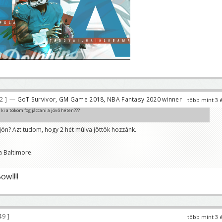
82
— GoT Survivor, GM Game 2018, NBA Fantasy 2020 winner
több mint 3 
ki a tököm fog jáccani a jövő héten???
ön? Azt tudom, hogy 2 hét múlva jöttök hozzánk.
a Baltimore.
wl!!!
49
több mint 3 