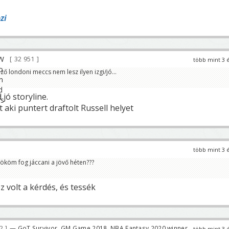
zi
32 951
több mint 3 
ő londoni meccs nem lesz ilyen izgi/jó...
 jó storyline.
t aki puntert draftolt Russell helyet
több mint 3 
tököm fog jáccani a jövő héten???
z volt a kérdés, és tessék
82
— GoT Survivor, GM Game 2018, NBA Fantasy 2020 winner
több mint 3 