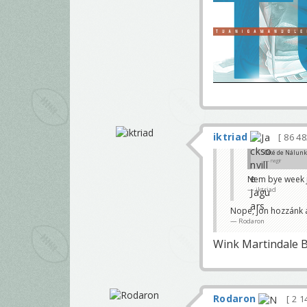
iktriad
86 4
Oké de Nálunk 
nagir
Nem bye week j
iktriad
Nope, jön hozzánk 
Rodaron
Wink Martindale Bo
Rodaron
2 1