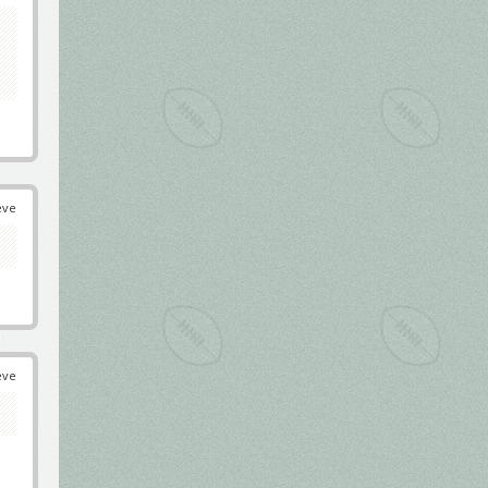
éve
éve