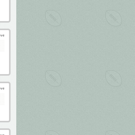
éve
éve
éve