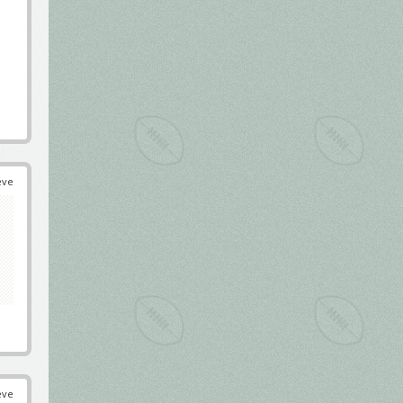
éve
éve