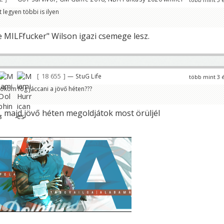
t legyen többi is ilyen
e MILFfucker" Wilson igazi csemege lesz.
18 655
— StuG Life
több mint 3 
tököm fog jáccani a jövő héten???
, majd jövő héten megoldjátok most örüljél