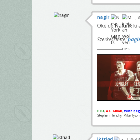
nagir
8
Oké de Nálunk ki 
Szerkesztette:
nagi
ETO
,
A.C. Milan
,
Winnipeg
Stephen Hendry, Mike Tyson, 
iktriad
86 4