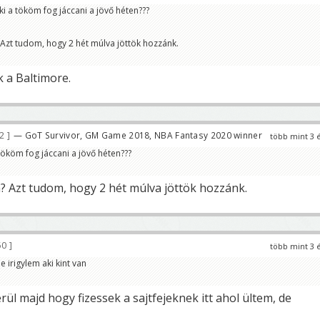
i a tököm fog jáccani a jövő héten???
Azt tudom, hogy 2 hét múlva jöttök hozzánk.
 a Baltimore.
82
— GoT Survivor, GM Game 2018, NBA Fantasy 2020 winner
több mint 3 
tököm fog jáccani a jövő héten???
 Azt tudom, hogy 2 hét múlva jöttök hozzánk.
50
több mint 3 
irigylem aki kint van
l majd hogy fizessek a sajtfejeknek itt ahol ültem, de