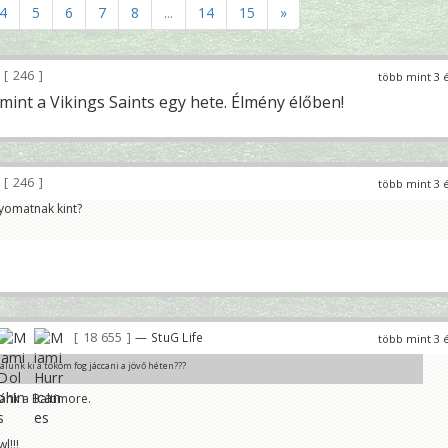
4
5
6
7
8
...
14
15
»
246
több mint 3 
t mint a Vikings Saints egy hete. Élmény élőben!
246
több mint 3 
yomatnak kint?
18 655
— StuG Life
több mint 3 
álunk ki a tököm fog jáccani a jövő héten???
ánk a Baltimore.
jön? Azt tudom, hogy 2 hét múlva jöttök hozzánk.
l!!!