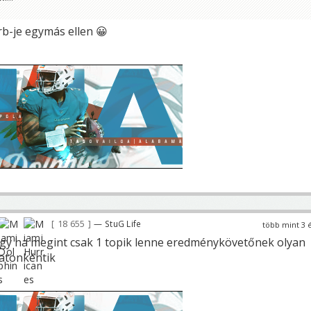
 rb-je egymás ellen 😀
18 655
— StuG Life
több mint 3 
 ha megint csak 1 topik lenne eredménykövetőnek olyan
patonkéntik