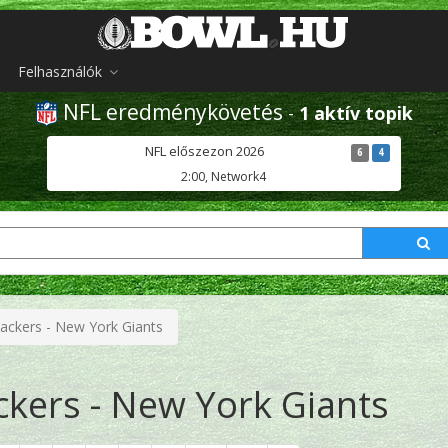
Felhasználók
NFL eredménykövetés
-
1 aktív topik
NFL előszezon 2026
6
4
2:00, Network4
ackers - New York Giants
kers - New York Giants