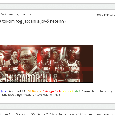
 699
— Bla, bla, bla
több mint 3 
a tököm fog jáccani a jövő héten???
r
 Jets
,
Liverpool F.C.
,
SF Giants
,
Chicago Bulls
,
Vale 46
,
MvG
,
Senna
, Lance Armstrong,
Boris Becker, Tiger Woods, Jan-Ove Waldner FAN!!!
82
— GoT Survivor, GM Game 2018, NBA Fantasy 2020 winner
több mint 3 