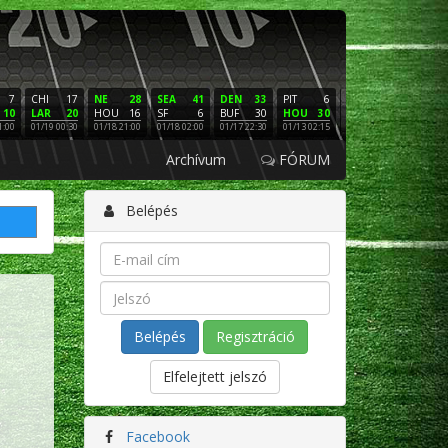
7
CHI
17
NE
28
SEA
41
DEN
33
PIT
6
NE
16
PHI
10
LAR
20
HOU
16
SF
6
BUF
30
HOU
30
LAC
3
SF
1:00
01/19 00:30
01/18 21:00
01/18 02:00
01/17 22:30
01/13 02:15
01/12 02:00
01/11 22:
Archívum
FÓRUM
Belépés
Regisztráció
Elfelejtett jelszó
Facebook