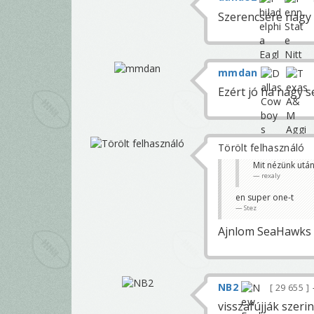
Szerencsére nagy 
mmdan
Ezért jó ha nagy 
Törölt felhasználó
Mit nézünk utá
rexaly
en super one-t
Stez
Ajnlom SeaHawks
NB2
29 655
visszafújják szeri