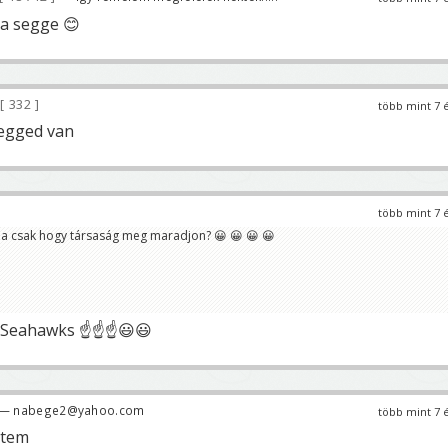
a segge 😊
332
több mint 7 
segged van
több mint 7 
na csak hogy társaság meg maradjon? 😀 😀 😀 😀
 Seahawks ☝☝☝😃😃
— nabege2@yahoo.com
több mint 7 
ntem