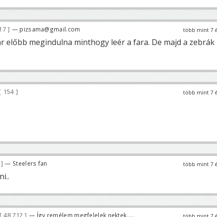
17
— pizsama@gmail.com
több mint 7 
r előbb megindulna minthogy leér a fara. De majd a zebrák
154
több mint 7 
4
— Steelers fan
több mint 7 
i..
48 712
— Így remélem megfelelek nektek.....
több mint 7 