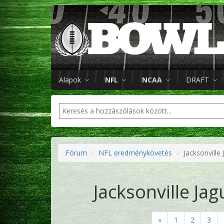
Alapok
NFL
NCAA
DRAFT
Fórum
NFL eredménykövetés
Jacksonville
Jacksonville Jag
«
1
2
3