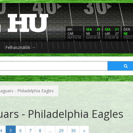
ARI
SEA
29
SEA
31
DEN
CAR
NE
13
LAR
27
NE
08/07 02:00
02/09 00:30
01/26 00:30
01/25 2
Felhasználók
 Jaguars - Philadelphia Eagles
uars - Philadelphia Eagles
4
5
6
7
8
...
29
30
»