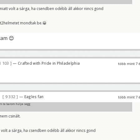
iatt volt a sárga, ha csendben odébb áll akkor nincs gond
 nem csinált.
t2helmetet mondtak be.😀
tam 😊
1 103
— Crafted with Pride in Philadelphia
több mint 7 
9 332
— Eagles fan
több mint 7 
m te barom hülye segg
nem csinált.
volt a sárga, ha csendben odébb áll akkor nincs gond