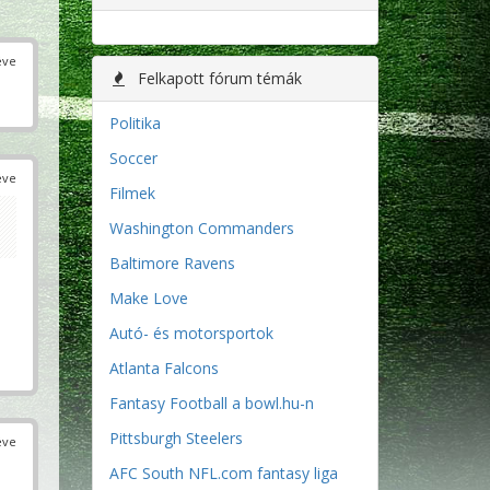
éve
Felkapott fórum témák
Politika
Soccer
éve
Filmek
Washington Commanders
Baltimore Ravens
Make Love
Autó- és motorsportok
Atlanta Falcons
Fantasy Football a bowl.hu-n
Pittsburgh Steelers
éve
AFC South NFL.com fantasy liga