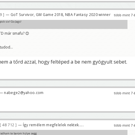
89
— GoT Survivor, GM Game 2018, NBA Fantasy 2020 winner
több mint 7 
ick six! Go Jags!
TD már smafu? 😊
tudod...
m a tőrd azzal, hogy feltéped a be nem gyógyult sebet.
— nabege2@yahoo.com
több mint 7 
48 712
— Így remélem megfelelek nektek.....
több mint 7 
radham te barom hülye segg