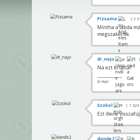
Pizsama
3 0
Mintha a labda má
megszakértik.
dr_najo
Na ezt ki látta?
Dr NaJó
Szokol
7 42
Ezt illene visszafújn
dande2