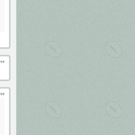
éve
éve