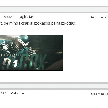
9 332
— Eagles fan
több mint 7 
lt, de mind1 csak a szokásos balfaszkodás.
428
— Colts fan
több mint 7 