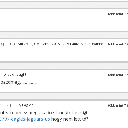
több mint 7 
89
— GoT Survivor, GM Game 2018, NBA Fantasy 2020 winner
több mint 7 
— Dreadnought
több mint 7 
eg....................
2 807
— Fly Eagles
több mint 7 
uffstream ez meg akadozik nektek is ?
l/3797-eagles-jaguars-us
hogy nem lett td?