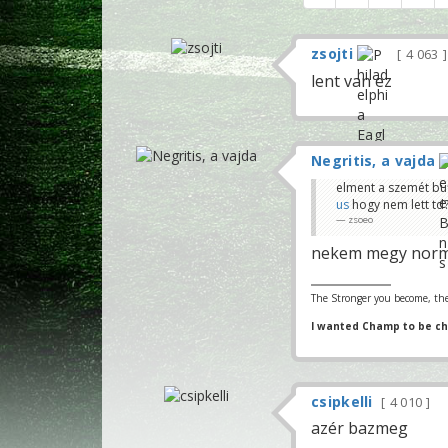
zsojti
4 063
lent van ez
Negritis, a vajda
elment a szemét bu
us
hogy nem lett td
zsoeo
nekem megy norm
The Stronger you become, the
I wanted Champ to be c
csipkelli
4 010
azér bazmeg