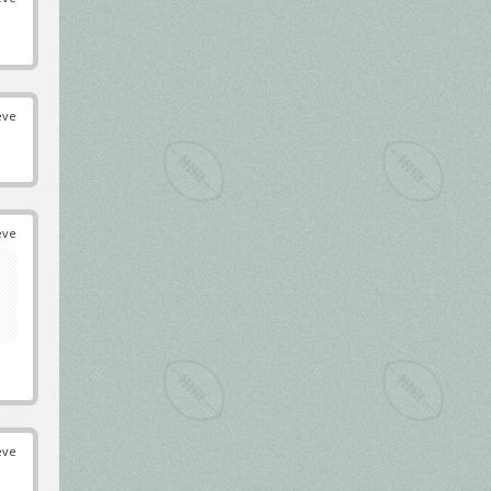
éve
éve
éve