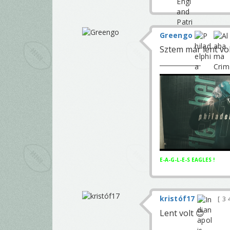
Greengo
Sztem már lent vo
E-A-G-L-E-S EAGLES !
kristóf17
3 
Lent volt 😊