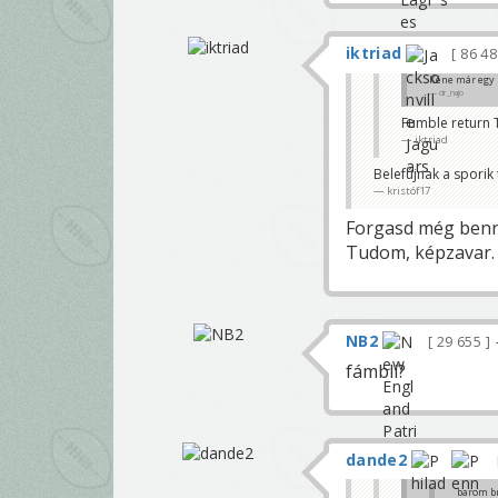
iktriad
86 4
Kéne már egy p
dr_najo
Fumble return 
iktriad
Belefújnak a sporik 
kristóf17
Forgasd még benne
Tudom, képzavar.
NB2
29 655
fámbli?
dande2
barom b