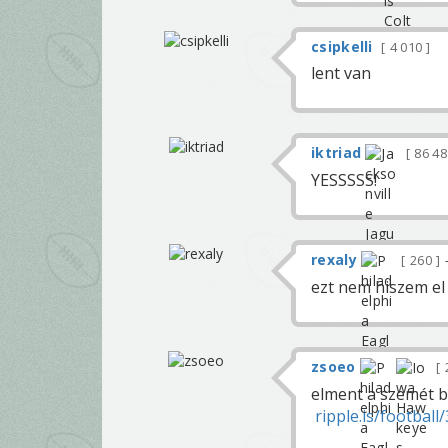
csipkelli
4 010
lent van
iktriad
86 4
YESSSSS!
rexaly
260
ezt nem hiszem el bazdm
zsoeo
elment a szemét b
ripple.is/footbal