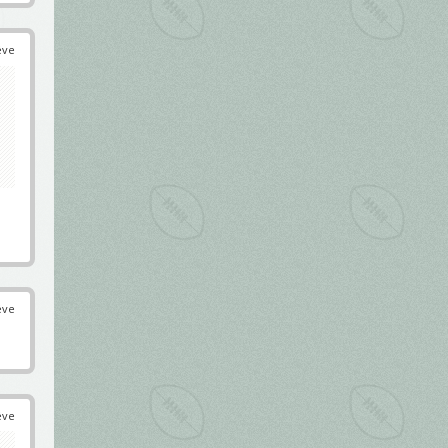
éve
éve
éve