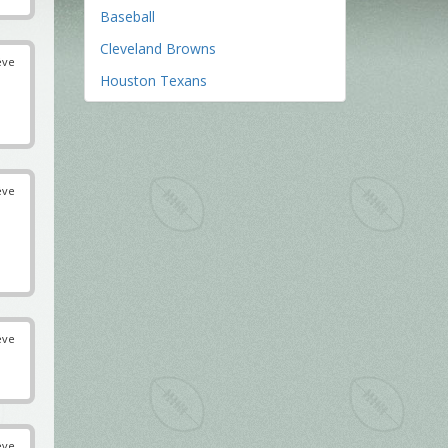
Baseball
Cleveland Browns
éve
Houston Texans
éve
éve
éve