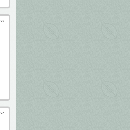
éve
éve