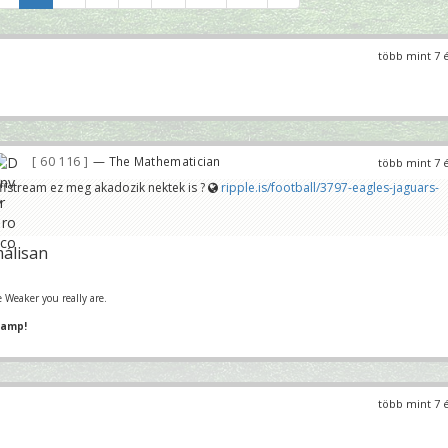
több mint 7 
60 116
— The Mathematician
több mint 7 
ffstream ez meg akadozik nektek is ?
ripple.is/football/3797-eagles-jaguars-
?
álisan
 Weaker you really are.
hamp!
több mint 7 