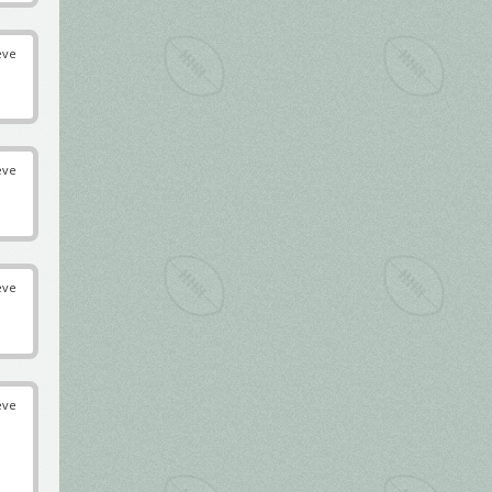
éve
éve
éve
éve